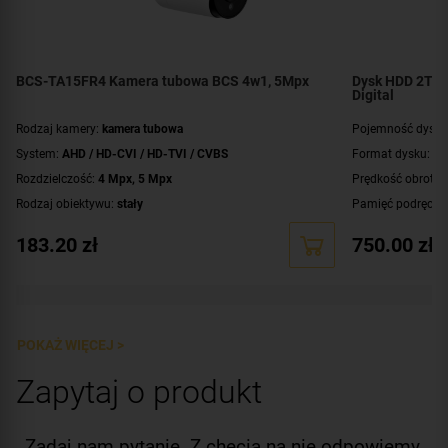
BCS-TA15FR4 Kamera tubowa BCS 4w1, 5Mpx
Dysk HDD 2TB 
Digital
Rodzaj kamery:
kamera tubowa
Pojemność dysku
System:
AHD / HD-CVI / HD-TVI / CVBS
Format dysku:
3,
Rozdzielczość:
4 Mpx
,
5 Mpx
Prędkość obroto
Rodzaj obiektywu:
stały
Pamięć podręczn
Ogniskowa obiektywu:
3.6 mm
Interfejs:
SATA III 
183.20
zł
750.00
zł
Promiennik IR, zasięg:
do 40 metrów
Przeznaczenie:
pr
Klasa szczelności:
IP66
Dystrybucja:
euro
WDR:
DWDR
Dodatkowe infor
Zasilanie:
DC 12 V
POKAŻ WIĘCEJ >
Kolor obudowy:
biały
Zapytaj o produkt
Zadaj nam pytanie. Z chęcią na nie odpowiemy.