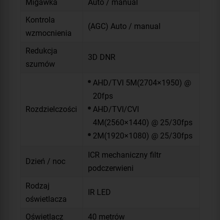
Migawka
Auto / manual
Kontrola
(AGC) Auto / manual
wzmocnienia
Redukcja
3D DNR
szumów
AHD/TVI 5M(2704×1950) @
20fps
Rozdzielczości
AHD/TVI/CVI
4M(2560×1440) @ 25/30fps
2M(1920×1080) @ 25/30fps
ICR mechaniczny filtr
Dzień / noc
podczerwieni
Rodzaj
IR LED
oświetlacza
Oświetlacz
40 metrów