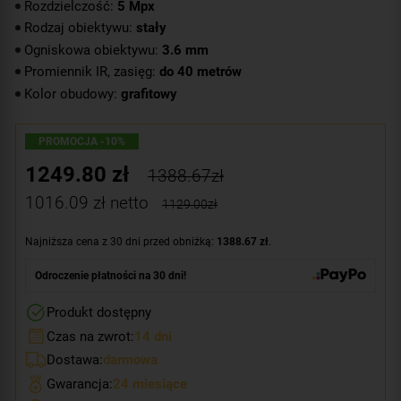
Rozdzielczość:
5 Mpx
Rodzaj obiektywu:
stały
Ogniskowa obiektywu:
3.6 mm
Promiennik IR, zasięg:
do 40 metrów
Kolor obudowy:
grafitowy
PROMOCJA -10%
1249.80
zł
1388.67zł
1016.09
zł netto
1129.00zł
Najniższa cena z 30 dni przed obniżką:
1388.67 zł
.
Odroczenie płatności na 30 dni!
Produkt dostępny
Czas na zwrot:
14 dni
Dostawa:
darmowa
Gwarancja:
24 miesiące