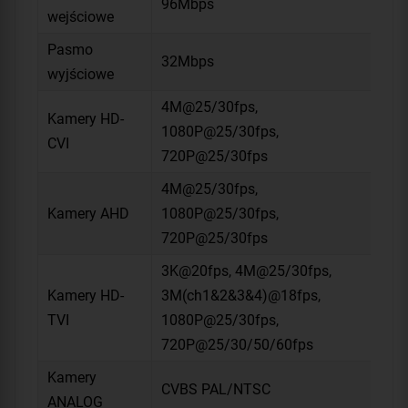
96Mbps
wejściowe
Pasmo
32Mbps
wyjściowe
4M@25/30fps,
Kamery HD-
1080P@25/30fps,
CVI
720P@25/30fps
4M@25/30fps,
Kamery AHD
1080P@25/30fps,
720P@25/30fps
3K@20fps, 4M@25/30fps,
Kamery HD-
3M(ch1&2&3&4)@18fps,
TVI
1080P@25/30fps,
720P@25/30/50/60fps
Kamery
CVBS PAL/NTSC
ANALOG