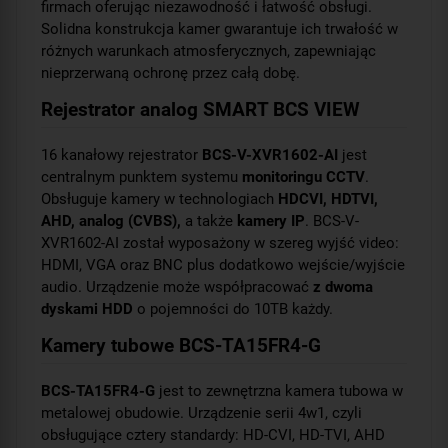
firmach oferując niezawodność i łatwość obsługi.
Solidna konstrukcja kamer gwarantuje ich trwałość w
różnych warunkach atmosferycznych, zapewniając
nieprzerwaną ochronę przez całą dobę.
Rejestrator analog SMART BCS VIEW
16 kanałowy rejestrator
BCS-V-XVR1602-AI
jest
centralnym punktem systemu
monitoringu CCTV
.
Obsługuje kamery w technologiach
HDCVI, HDTVI,
AHD, analog (CVBS),
a także
kamery IP
. BCS-V-
XVR1602-AI został wyposażony w szereg wyjść video:
HDMI, VGA oraz BNC plus dodatkowo wejście/wyjście
audio. Urządzenie może współpracować
z dwoma
dyskami HDD
o pojemności do 10TB każdy.
Kamery tubowe BCS-TA15FR4-G
BCS-TA15FR4-G
jest to zewnętrzna kamera tubowa w
metalowej obudowie. Urządzenie serii 4w1, czyli
obsługujące cztery standardy: HD-CVI, HD-TVI, AHD