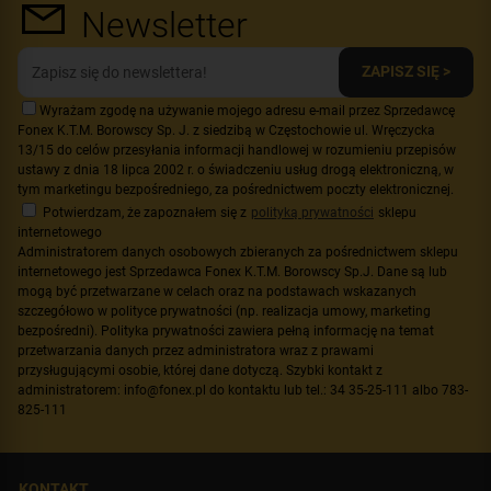
Newsletter
ZAPISZ SIĘ >
Wyrażam zgodę na używanie mojego adresu e-mail przez Sprzedawcę
Fonex K.T.M. Borowscy Sp. J. z siedzibą w Częstochowie ul. Wręczycka
13/15 do celów przesyłania informacji handlowej w rozumieniu przepisów
ustawy z dnia 18 lipca 2002 r. o świadczeniu usług drogą elektroniczną, w
tym marketingu bezpośredniego, za pośrednictwem poczty elektronicznej.
Potwierdzam, że zapoznałem się z
polityką prywatności
sklepu
internetowego
Administratorem danych osobowych zbieranych za pośrednictwem sklepu
internetowego jest Sprzedawca Fonex K.T.M. Borowscy Sp.J. Dane są lub
mogą być przetwarzane w celach oraz na podstawach wskazanych
szczegółowo w polityce prywatności (np. realizacja umowy, marketing
bezpośredni). Polityka prywatności zawiera pełną informację na temat
przetwarzania danych przez administratora wraz z prawami
przysługującymi osobie, której dane dotyczą. Szybki kontakt z
administratorem: info@fonex.pl do kontaktu lub tel.: 34 35-25-111 albo 783-
825-111
KONTAKT