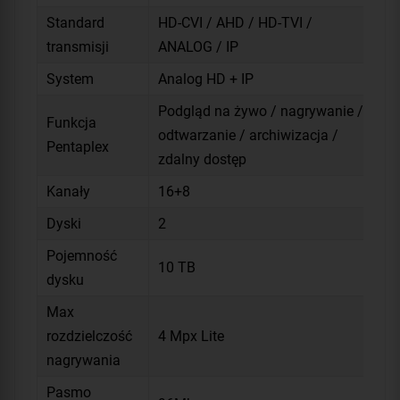
Standard
HD-CVI / AHD / HD-TVI /
transmisji
ANALOG / IP
System
Analog HD + IP
Podgląd na żywo / nagrywanie /
Funkcja
odtwarzanie / archiwizacja /
Pentaplex
zdalny dostęp
Kanały
16+8
Dyski
2
Pojemność
10 TB
dysku
Max
rozdzielczość
4 Mpx Lite
nagrywania
Pasmo