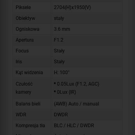
Piksele
2704(H)x1950(V)
Obiektyw
stały
Ogniskowa
3.6 mm
Apertura
F1.2
Focus
Stały
Iris
Stały
Kąt widzenia
H: 100°
Czułość
0.05Lux (F1.2, AGC)
kamery
0Lux (IR)
Balans bieli
(AWB) Auto / manual
WDR
DWDR
Kompresja tła
BLC / HLC / DWDR