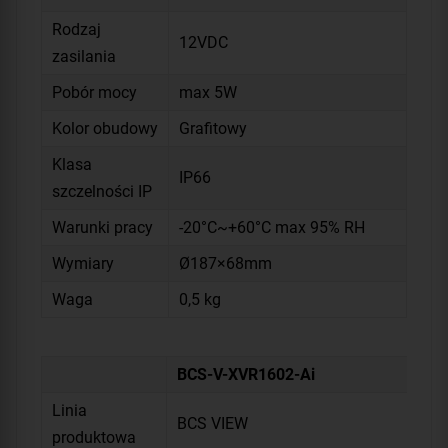
Rodzaj
12VDC
zasilania
Pobór mocy
max 5W
Kolor obudowy
Grafitowy
Klasa
IP66
szczelności IP
Warunki pracy
-20°C~+60°C max 95% RH
Wymiary
Ø187×68mm
Waga
0,5 kg
BCS-V-XVR1602-Ai
Linia
BCS VIEW
produktowa