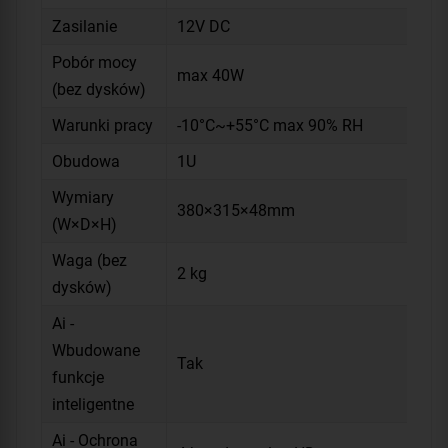
Zasilanie
12V DC
Pobór mocy
max 40W
(bez dysków)
Warunki pracy
-10°C~+55°C max 90% RH
Obudowa
1U
Wymiary
380×315×48mm
(W×D×H)
Waga (bez
2 kg
dysków)
Ai -
Wbudowane
Tak
funkcje
inteligentne
Ai - Ochrona