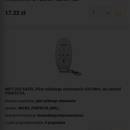
17.22
zł
MPT-350 SATEL Pilot zdalnego sterowania 433 MHz, do central
PERFECTA
Rodzaj urządzenia:
pilot zdalnego sterowania
System:
MICRA
,
PERFECTA (WRL)
Rodzaj komunikacji:
komunikacja bezprzewodowa
Liczba przycisków pilota:
5 przycisków
Zasięg (w terenie otwartym):
do 400 metrów