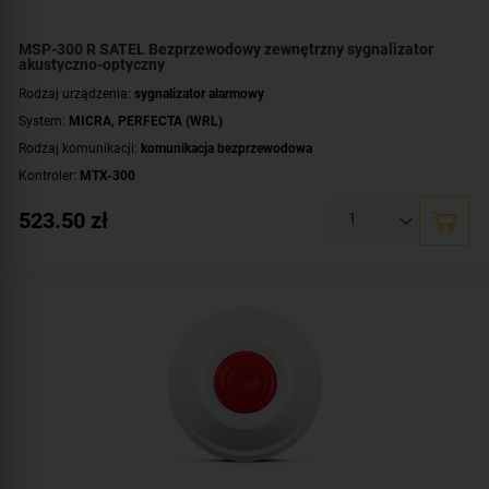
MSP-300 R SATEL Bezprzewodowy zewnętrzny sygnalizator
akustyczno-optyczny
Rodzaj urządzenia:
sygnalizator alarmowy
System:
MICRA
,
PERFECTA (WRL)
Rodzaj komunikacji:
komunikacja bezprzewodowa
Kontroler:
MTX-300
Sygnalizacja:
akustyczna
,
optyczna
523.50
zł
Zasilanie:
bateryjne
Zastosowanie:
na zewnątrz
Kolor światła:
czerwony