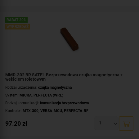
Zasilanie:
bateryjne
Zastosowanie:
do wewnątrz
Dodatkowe informacje:
dioda LED do sygnalizacji
RABAT 20%
Kolor obudowy:
WYPRZEDAŻ
brązowy
MMD-302 BR SATEL Bezprzewodowa czujka magnetyczna z
wejściem roletowym
Rodzaj urządzenia:
czujka magnetyczna
System:
MICRA
,
PERFECTA (WRL)
Rodzaj komunikacji:
komunikacja bezprzewodowa
Kontroler:
MTX-300
,
VERSA-MCU
,
PERFECTA-RF
Certyfikat zgodności:
zgodność z Grade 2 wg EN 50131
97.20
zł
Zasilanie:
bateryjne
Dodatkowe informacje:
dioda LED do sygnalizacji
,
dwa sensory