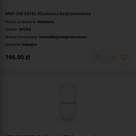
MKP-300 SATEL Klawiatura bezprzewodowa
Rodzaj urządzenia:
klawiatura
System:
MICRA
Rodzaj komunikacji:
komunikacja bezprzewodowa
Zasilanie:
bateryjne
Kolor obudowy:
biały
166.00
zł
Kolor podświetlenia:
zielone