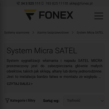
34 3 525 111
783 825 111
sklep@fonex.pl
Systemy alarmowe
Alarmy bezprzewodowe
System Micra SATEL
System Micra SATEL
System sygnalizacji włamania i napadu SATEL MICRA
przeznaczony jest do zabezpieczania głównie małych
obiektów, takich jak sklepy, altany lub domy jednorodzinne.
Jest to instalacja bardzo łatwa w montażu ze względu na
zastosowanie technologii komunikacji bezprzewodowej.
CZYTAJ DALEJ >
System alarmowy MICRA firmy SATEL umożliwia także
Także obsługa systemu jest prosta i intuicyjna, a
rozbudowanie instalacji o dodatkowe czujniki, jeżeli pojawi
dodatkową jej zaletą jest możliwość sterowania
się taka konieczność w przyszłości. Znacznie zwiększa to
ustawieniami za pomocą pilotów i/lub telefonu
funkcjonalność tego rozwiązania, a dzięki zastosowaniu
Sortuj wg:
Kategorie i filtry
komórkowego. Wystarczy zainstalować w nim
technologi GSM/GPRS dostępna jest opcja powiadamiania
Zalety systemu MICRA SATEL to także bardzo prosta
dedykowaną aplikację lub użyć bezprzewodowego