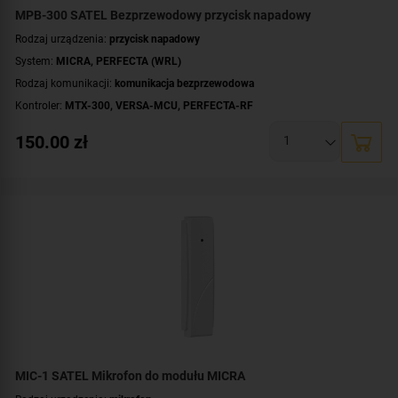
MPB-300 SATEL Bezprzewodowy przycisk napadowy
Rodzaj urządzenia:
przycisk napadowy
System:
MICRA
,
PERFECTA (WRL)
Rodzaj komunikacji:
komunikacja bezprzewodowa
Kontroler:
MTX-300
,
VERSA-MCU
,
PERFECTA-RF
Sposób obsługi:
ręczny
150.00
zł
Zasilanie:
bateryjne
MIC-1 SATEL Mikrofon do modułu MICRA