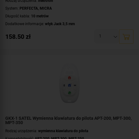
Rodzaj urządzenia:
mikrofon
System:
PERFECTA
,
MICRA
Długość kabla:
10 metrów
Dodatkowe informacje:
wtyk Jack 3,5 mm
Kolor obudowy:
biały
158.50
zł
GKX-1 SATEL Wymienna klawiatura do pilota APT-200, MPT-300,
MPT-350
Rodzaj urządzenia:
wymienna klawiatura do pilota
Kompatybilność:
APT-200, MPT-300, MPT-350