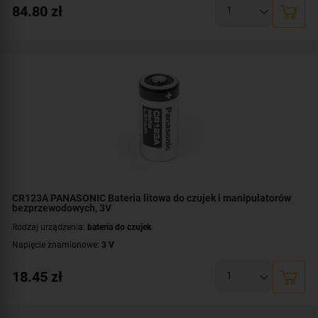
84.80
zł
Kontroler:
MTX-300
,
VERSA-MCU
,
PERFECTA-RF
,
INT-RX-S
Kompatybilność:
odbiorniki radiowe SATEL
CR123A PANASONIC Bateria litowa do czujek i manipulatorów
bezprzewodowych, 3V
Rodzaj urządzenia:
bateria do czujek
Napięcie znamionowe:
3 V
18.45
zł