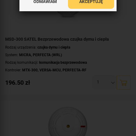
ODMAWIAM
AKCEPTUJĘ
MSD-300 SATEL Bezprzewodowa czujka dymu i ciepła
Rodzaj urządzenia:
czujka dymu i ciepła
System:
MICRA
,
PERFECTA (WRL)
Rodzaj komunikacji:
komunikacja bezprzewodowa
Kontroler:
MTX-300
,
VERSA-MCU
,
PERFECTA-RF
Zasilanie:
bateryjne
196.50
zł
Dodatkowe informacje:
wbudowany sygnalizator akustyczny