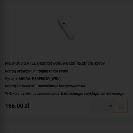
kontaktronowe
Kolor obudowy:
brązowy
MGD-300 SATEL Bezprzewodowa czujka zbicia szyby
Rodzaj urządzenia:
czujnik zbicia szyby
System:
MICRA
,
PERFECTA (WRL)
Rodzaj komunikacji:
komunikacja bezprzewodowa
Wykrywa dźwięk tłuczonego szkła:
hartowanego
,
zwykłego
,
laminowanego
Kontroler:
MTX-300
,
VERSA-MCU
,
PERFECTA-RF
166.00
zł
Zasilanie:
bateryjne
Kolor obudowy:
biały