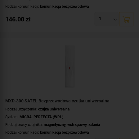
Rodzaj komunikacji:
komunikacja bezprzewodowa
Kontroler:
MTX-300
,
VERSA-MCU
,
PERFECTA-RF
146.00
zł
Certyfikat zgodności:
zgodność z Grade 2 wg EN 50131
Zasilanie:
bateryjne
Zastosowanie:
do wewnątrz
Dodatkowe informacje:
dioda LED do sygnalizacji
,
kontrola strefy podejścia
,
odporna na zwierzęta o wadze do 15 kg
Kolor obudowy:
biały
MXD-300 SATEL Bezprzewodowa czujka uniwersalna
Rodzaj urządzenia:
czujka uniwersalna
System:
MICRA
,
PERFECTA (WRL)
Rodzaj pracy czujnika:
magnetyczny
,
wstrząsowy
,
zalania
Rodzaj komunikacji:
komunikacja bezprzewodowa