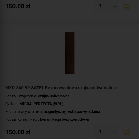
Kontroler:
MTX-300
,
VERSA-MCU
,
PERFECTA-RF
150.00
zł
Certyfikat zgodności:
zgodność z Grade 2 wg EN 50131
Zasilanie:
bateryjne
Zastosowanie:
do wewnątrz
Dodatkowe informacje:
dioda LED do sygnalizacji
Kolor obudowy:
biały
MXD-300 BR SATEL Bezprzewodowa czujka uniwersalna
Rodzaj urządzenia:
czujka uniwersalna
System:
MICRA
,
PERFECTA (WRL)
Rodzaj pracy czujnika:
magnetyczny
,
wstrząsowy
,
zalania
Rodzaj komunikacji:
komunikacja bezprzewodowa
Kontroler:
MTX-300
,
VERSA-MCU
,
PERFECTA-RF
150.00
zł
Certyfikat zgodności:
zgodność z Grade 2 wg EN 50131