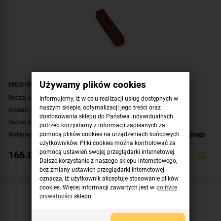
Używamy plików cookies
MGD-300 BR SATEL Bezprzewodowa czujka zbicia szyby
Rodzaj urządzenia:
czujnik zbicia szyby
Informujemy, iż w celu realizacji usług dostępnych w
naszym sklepie, optymalizacji jego treści oraz
System:
MICRA
,
PERFECTA (WRL)
dostosowania sklepu do Państwa indywidualnych
Rodzaj komunikacji:
komunikacja bezprzewodowa
potrzeb korzystamy z informacji zapisanych za
pomocą plików cookies na urządzeniach końcowych
Wykrywa dźwięk tłuczonego szkła:
hartowanego
,
zwykłego
,
laminowanego
użytkowników. Pliki cookies można kontrolować za
Kontroler:
MTX-300
,
VERSA-MCU
,
PERFECTA-RF
pomocą ustawień swojej przeglądarki internetowej.
166.00
zł
Zasilanie:
bateryjne
Dalsze korzystanie z naszego sklepu internetowego,
bez zmiany ustawień przeglądarki internetowej
Kolor obudowy:
brązowy
oznacza, iż użytkownik akceptuje stosowanie plików
cookies. Więcej informacji zawartych jest w
polityce
prywatności
sklepu.