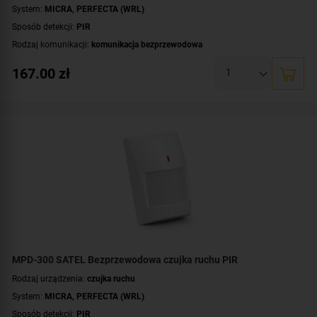
System:
MICRA
,
PERFECTA (WRL)
Sposób detekcji:
PIR
Rodzaj komunikacji:
komunikacja bezprzewodowa
Kontroler:
MTX-300
,
VERSA-MCU
,
PERFECTA-RF
167.00
zł
Certyfikat zgodności:
zgodność z Grade 2 wg EN 50131
Zasilanie:
bateryjne
Zastosowanie:
do wewnątrz
Dodatkowe informacje:
dioda LED do sygnalizacji
,
kontrola strefy podejścia
,
odporna na zwierzęta o wadze do 20 kg
Kolor obudowy:
biały
MPD-300 SATEL Bezprzewodowa czujka ruchu PIR
Rodzaj urządzenia:
czujka ruchu
System:
MICRA
,
PERFECTA (WRL)
Sposób detekcji:
PIR