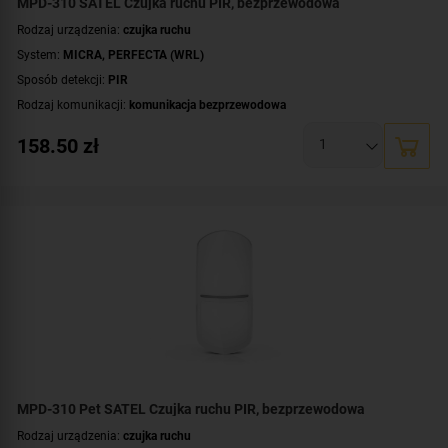
MPD-310 SATEL Czujka ruchu PIR, bezprzewodowa
Rodzaj urządzenia:
czujka ruchu
System:
MICRA
,
PERFECTA (WRL)
Sposób detekcji:
PIR
Rodzaj komunikacji:
komunikacja bezprzewodowa
Kontroler:
MTX-300
,
VERSA-MCU
,
PERFECTA-RF
158.50
zł
Certyfikat zgodności:
zgodność z Grade 2 wg EN 50131
Zasilanie:
bateryjne
Zastosowanie:
do wewnątrz
Dodatkowe informacje:
uchwyt w komplecie
,
dioda LED do sygnalizacji
,
kontrola strefy podejścia
Kolor obudowy:
biały
MPD-310 Pet SATEL Czujka ruchu PIR, bezprzewodowa
Rodzaj urządzenia:
czujka ruchu