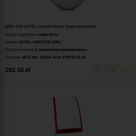
MSD-350 SATEL Czujnik dymu, bezprzewodowy
Rodzaj urządzenia:
czujka dymu
System:
MICRA
,
PERFECTA (WRL)
Rodzaj komunikacji:
komunikacja bezprzewodowa
Kontroler:
MTX-300
,
VERSA-MCU
,
PERFECTA-RF
Tryb pracy:
systemowy
202.50
zł
Zasilanie:
bateryjne
Dodatkowe informacje:
dioda LED do sygnalizacji
,
optyczna i akustyczna
sygnalizacja przekroczenia progowego stężenia
,
sygnalizacja niskiego
poziomu baterii