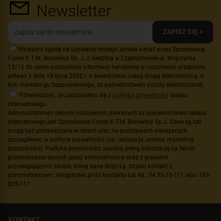
Newsletter
ZAPISZ SIĘ >
Wyrażam zgodę na używanie mojego adresu e-mail przez Sprzedawcę
Fonex K.T.M. Borowscy Sp. J. z siedzibą w Częstochowie ul. Wręczycka
13/15 do celów przesyłania informacji handlowej w rozumieniu przepisów
ustawy z dnia 18 lipca 2002 r. o świadczeniu usług drogą elektroniczną, w
tym marketingu bezpośredniego, za pośrednictwem poczty elektronicznej.
Potwierdzam, że zapoznałem się z
polityką prywatności
sklepu
internetowego
Administratorem danych osobowych zbieranych za pośrednictwem sklepu
internetowego jest Sprzedawca Fonex K.T.M. Borowscy Sp.J. Dane są lub
mogą być przetwarzane w celach oraz na podstawach wskazanych
szczegółowo w polityce prywatności (np. realizacja umowy, marketing
bezpośredni). Polityka prywatności zawiera pełną informację na temat
przetwarzania danych przez administratora wraz z prawami
przysługującymi osobie, której dane dotyczą. Szybki kontakt z
administratorem: info@fonex.pl do kontaktu lub tel.: 34 35-25-111 albo 783-
825-111
KONTAKT