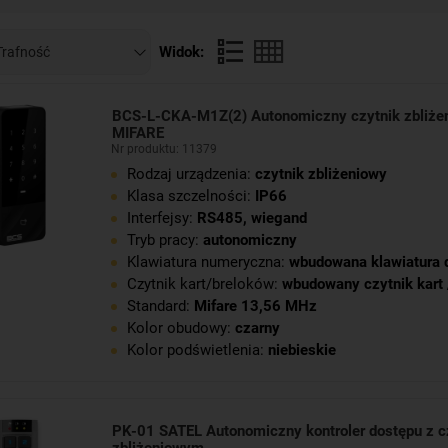
ujące na elektronicznej kontroli dostępu są szeroko stosowane w
ednorodzinnych, wjazdami na posesje, budynkami biurowymi, bud
 one wygodne rozwiązanie, które może być dostosowane do indywi
Widok:
nych.
roniczne na kod lub karty dostępu mają zastosowanie zarówno w mi
BCS-L-CKA-M1Z(2) Autonomiczny czytnik zbliże
idealna w sytuacjach, gdy tylko nieliczne osoby mają dostęp do po
MIFARE
Nr produktu: 11379
ę w biurach i obiektach przemysłowych. Nasz sklep oferuje różne 
Rodzaj urządzenia:
czytnik zbliżeniowy
entów.
Klasa szczelności:
IP66
Interfejsy:
RS485
,
wiegand
Tryb pracy:
autonomiczny
Klawiatura numeryczna:
wbudowana klawiatura 
Czytnik kart/breloków:
wbudowany czytnik kart 
Standard:
Mifare 13,56 MHz
Kolor obudowy:
czarny
Kolor podświetlenia:
niebieskie
PK-01 SATEL Autonomiczny kontroler dostępu z c