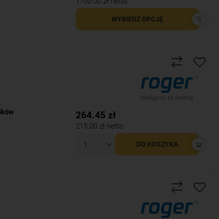
1100.00
zł netto
WYBIERZ OPCJĘ
loków
264.45
zł
215.00
zł netto
DO KOSZYKA