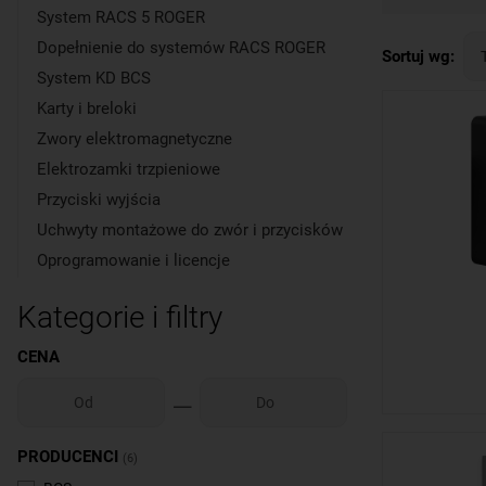
Systemy baz
System RACS 5 ROGER
budynkach j
Dopełnienie do systemów RACS ROGER
Zapewniają
Sortuj wg:
System KD BCS
elektronicz
Karty i breloki
Zamki elekt
Zwory elektromagnetyczne
kodem jest 
sprawdza si
Elektrozamki trzpieniowe
potrzeb kli
Przyciski wyjścia
Uchwyty montażowe do zwór i przycisków
Oprogramowanie i licencje
Kategorie i filtry
CENA
PRODUCENCI
(6)