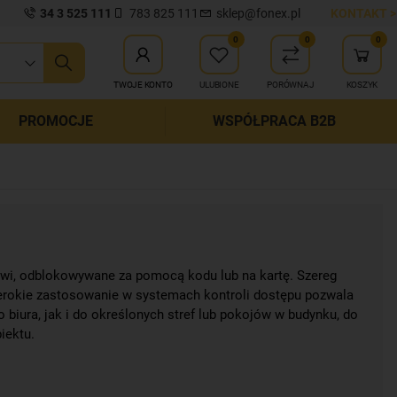
34 3 525 111
783 825 111
sklep@fonex.pl
KONTAKT >
0
0
0
ij wyszukiwanie
TWOJE KONTO
ULUBIONE
PORÓWNAJ
KOSZYK
PROMOCJE
WSPÓŁPRACA B2B
rzwi, odblokowywane za pomocą kodu lub na kartę. Szereg
erokie zastosowanie w systemach kontroli dostępu pozwala
iura, jak i do określonych stref lub pokojów w budynku, do
iektu.