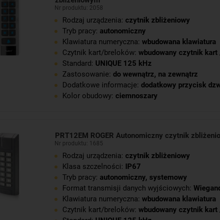
zbliżeniowym
Nr produktu: 2058
Rodzaj urządzenia:
czytnik zbliżeniowy
Tryb pracy:
autonomiczny
Klawiatura numeryczna:
wbudowana klawiatura
Czytnik kart/breloków:
wbudowany czytnik kart 
Standard:
UNIQUE 125 kHz
Zastosowanie:
do wewnątrz
,
na zewnątrz
Dodatkowe informacje:
dodatkowy przycisk dz
Kolor obudowy:
ciemnoszary
PRT12EM ROGER Autonomiczny czytnik zbliżen
Nr produktu: 1685
Rodzaj urządzenia:
czytnik zbliżeniowy
Klasa szczelności:
IP67
Tryb pracy:
autonomiczny
,
systemowy
Format transmisji danych wyjściowych:
Wiegan
Klawiatura numeryczna:
wbudowana klawiatura
Czytnik kart/breloków:
wbudowany czytnik kart 