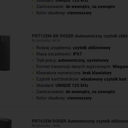
Standard:
UNIQUE 125 kHz
Zastosowanie:
do wewnątrz
,
na zewnątrz
Kolor obudowy:
ciemnoszary
PRT12EM-BK ROGER Autonomiczny czytnik zbli
Nr produktu: 4614
Rodzaj urządzenia:
czytnik zbliżeniowy
Klasa szczelności:
IP67
Tryb pracy:
autonomiczny
,
systemowy
Format transmisji danych wyjściowych:
Wiegan
Klawiatura numeryczna:
brak klawiatury
Czytnik kart/breloków:
wbudowany czytnik kart 
Standard:
UNIQUE 125 kHz
Zastosowanie:
do wewnątrz
,
na zewnątrz
Kolor obudowy:
ciemnoszary
PRT62EM ROGER Autonomiczny czytnik zbliżen
Nr produktu: 1690