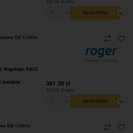
330.00
zł netto
DO KOSZYKA
żeniowy EM 125kHz
d
,
Magstripe
,
RACS
/ breloków
381.30
zł
310.00
zł netto
DO KOSZYKA
iowy EM 125kHz