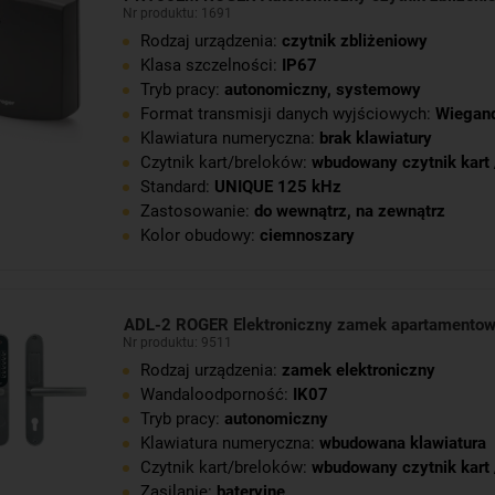
Nr produktu: 1691
Rodzaj urządzenia:
czytnik zbliżeniowy
Klasa szczelności:
IP67
Tryb pracy:
autonomiczny
,
systemowy
Format transmisji danych wyjściowych:
Wiegan
Klawiatura numeryczna:
brak klawiatury
Czytnik kart/breloków:
wbudowany czytnik kart 
Standard:
UNIQUE 125 kHz
Zastosowanie:
do wewnątrz
,
na zewnątrz
Kolor obudowy:
ciemnoszary
ADL-2 ROGER Elektroniczny zamek apartamento
Nr produktu: 9511
Rodzaj urządzenia:
zamek elektroniczny
Wandaloodporność:
IK07
Tryb pracy:
autonomiczny
Klawiatura numeryczna:
wbudowana klawiatura
Czytnik kart/breloków:
wbudowany czytnik kart 
Zasilanie:
bateryjne