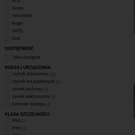
BCS
Greon
HIKVISION
Roger
SATEL
Scot
DOSTĘPNOŚĆ
Tylko dostępne
RODZAJ URZĄDZENIA
czytnik zbliżeniowy
(10)
czytnik linii papilarnych
(2)
zamek szyfrowy
(5)
zamek elektroniczny
(1)
kontroler dostępu
(2)
KLASA SZCZELNOŚCI
IP65
(2)
IP66
(3)