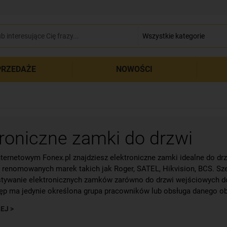
zamkn
RZEDAŻE
NOWOŚCI
troniczne zamki do drzwi
nternetowym Fonex.pl znajdziesz elektroniczne zamki idealne do d
 renomowanych marek takich jak Roger, SATEL, Hikvision, BCS. Sz
tywanie elektronicznych zamków zarówno do drzwi wejściowych do b
ęp ma jedynie określona grupa pracowników lub obsługa danego ob
EJ >
wanie szyfratorów i kontrolerów dostępu