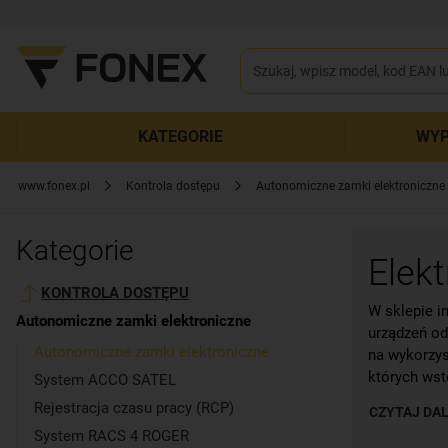
KATEGORIE
WYP
www.fonex.pl
Kontrola dostępu
Autonomiczne zamki elektroniczne
Kategorie
Elek
KONTROLA DOSTĘPU
W sklepie i
Autonomiczne zamki elektroniczne
urządzeń od
Autonomiczne zamki elektroniczne
na wykorzys
których wst
System ACCO SATEL
Rejestracja czasu pracy (RCP)
CZYTAJ DAL
Zastoso
System RACS 4 ROGER