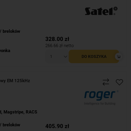
/ breloków
328.00
zł
266.66
zł netto
wonka
DO KOSZYKA
iowy EM 125kHz
d
,
Magstripe
,
RACS
/ breloków
405.90
zł