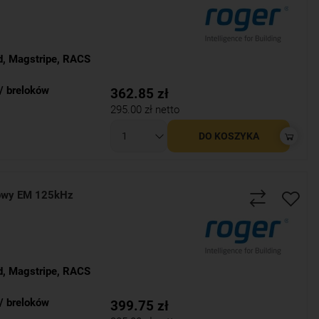
d
,
Magstripe
,
RACS
/ breloków
362.85
zł
295.00
zł netto
DO KOSZYKA
iowy EM 125kHz
d
,
Magstripe
,
RACS
/ breloków
399.75
zł