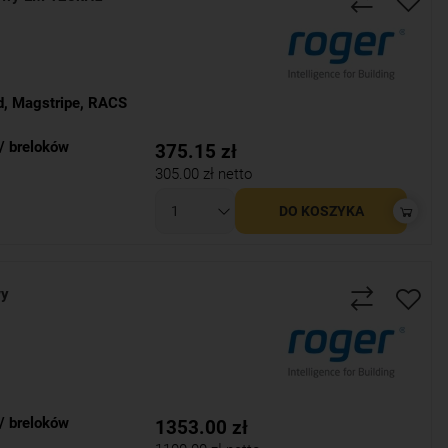
d
,
Magstripe
,
RACS
/ breloków
375.15
zł
305.00
zł netto
DO KOSZYKA
wy
/ breloków
1353.00
zł