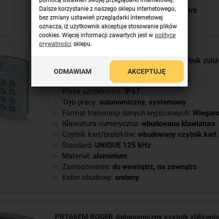
pomocą ustawień swojej przeglądarki internetowej.
Dalsze korzystanie z naszego sklepu internetowego,
Zastosowanie:
do wewnątrz
,
na zewnątrz
bez zmiany ustawień przeglądarki internetowej
Kolor obudowy:
ciemnoszary
oznacza, iż użytkownik akceptuje stosowanie plików
cookies. Więcej informacji zawartych jest w
polityce
prywatności
sklepu.
PRT64EM-VP ROGER Autonomiczny czytnik zbli
Nr produktu: 1689
ODMAWIAM
AKCEPTUJĘ
Rodzaj urządzenia:
czytnik zbliżeniowy
Klasa szczelności:
IP67
Tryb pracy:
autonomiczny
,
systemowy
Format transmisji danych wyjściowych:
Wiegan
Klawiatura numeryczna:
wbudowana klawiatura
Czytnik kart/breloków:
wbudowany czytnik kart 
Standard:
UNIQUE 125 kHz
Materiał:
aluminium
Zastosowanie:
do wewnątrz
,
na zewnątrz
Kolor obudowy:
srebrny
PRT66EM ROGER Autonomiczny czytnik zbliżen