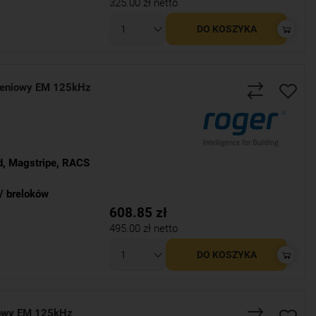
325.00
zł netto
DO KOSZYKA
żeniowy EM 125kHz
d
,
Magstripe
,
RACS
/ breloków
608.85
zł
495.00
zł netto
DO KOSZYKA
iowy EM 125kHz