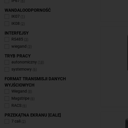
IP67
(6)
WANDALOODPORNOŚĆ
IK07
(1)
IK08
(2)
INTERFEJSY
RS485
(3)
wiegand
(3)
TRYB PRACY
autonomiczny
(18)
systemowy
(6)
FORMAT TRANSMISJI DANYCH
WYJŚCIOWYCH
Wiegand
(8)
Magstripe
(6)
RACS
(6)
PRZEKĄTNA EKRANU [CALE]
7 cali
(2)