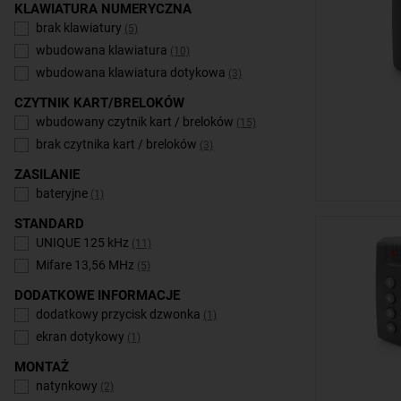
KLAWIATURA NUMERYCZNA
brak klawiatury
(5)
wbudowana klawiatura
(10)
wbudowana klawiatura dotykowa
(3)
CZYTNIK KART/BRELOKÓW
wbudowany czytnik kart / breloków
(15)
brak czytnika kart / breloków
(3)
ZASILANIE
bateryjne
(1)
STANDARD
UNIQUE 125 kHz
(11)
Mifare 13,56 MHz
(5)
DODATKOWE INFORMACJE
dodatkowy przycisk dzwonka
(1)
ekran dotykowy
(1)
MONTAŻ
natynkowy
(2)