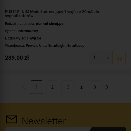
EU311S INIM Moduł adresujący 1 wyjście 20mA, do
sygnalizatorów
Rodzaj urządzenia:
element sterujący
System:
adresowalny
Liczba wyjść:
1 wyjście
Współpraca:
Previdia Ultra
,
SmartLight
,
SmartLoop
289.00
zł
1
2
3
z
3
Newsletter