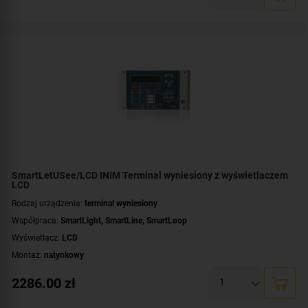
Liczba terminali wyniesionych:
do 8 terminali
Rozszerzalność centrali:
rozszerzalna
Dodatkowe informacje:
możliwość rozbudowy o drukarkę termiczną
,
tablica
synoptyczna
Montaż:
natynkowy
Certyfikat:
CNBOP-PIB
SmartLetUSee/LCD INIM Terminal wyniesiony z wyświetlaczem
LCD
Rodzaj urządzenia:
terminal wyniesiony
Współpraca:
SmartLight
,
SmartLine
,
SmartLoop
Wyświetlacz:
LCD
Montaż:
natynkowy
2286.00
zł