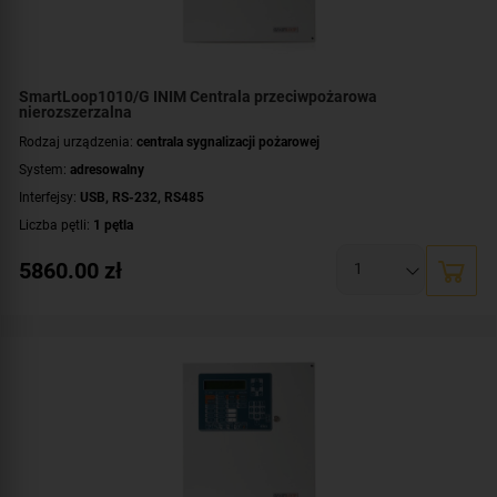
SmartLoop1010/G INIM Centrala przeciwpożarowa
nierozszerzalna
Rodzaj urządzenia:
centrala sygnalizacji pożarowej
System:
adresowalny
Interfejsy:
USB
,
RS-232
,
RS485
Liczba pętli:
1 pętla
Maksymalna liczba urządzeń dozorowych:
240 urządzeń
5860.00
zł
Liczba terminali wyniesionych:
do 8 terminali
Rozszerzalność centrali:
nierozszerzalna
Montaż:
natynkowy
Certyfikat:
CNBOP-PIB