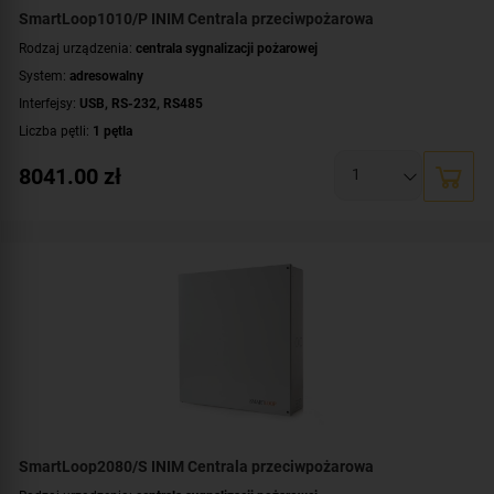
SmartLoop1010/P INIM Centrala przeciwpożarowa
Rodzaj urządzenia:
centrala sygnalizacji pożarowej
System:
adresowalny
Interfejsy:
USB
,
RS-232
,
RS485
Liczba pętli:
1 pętla
Maksymalna liczba urządzeń dozorowych:
240 urządzeń
8041.00
zł
Liczba terminali wyniesionych:
do 14 terminali
Rozszerzalność centrali:
nierozszerzalna
Dodatkowe informacje:
możliwość rozbudowy o drukarkę termiczną
,
tablica
synoptyczna
Montaż:
natynkowy
Certyfikat:
CNBOP-PIB
SmartLoop2080/S INIM Centrala przeciwpożarowa