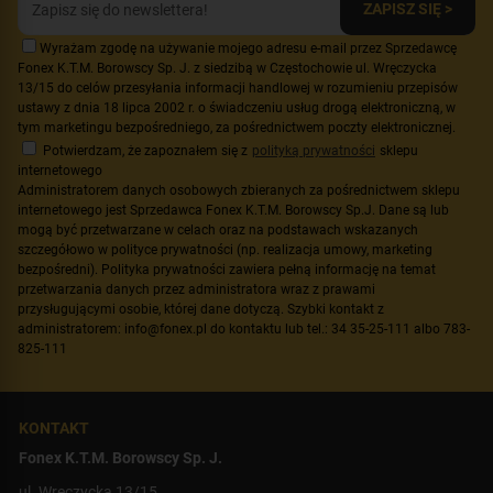
ZAPISZ SIĘ >
Wyrażam zgodę na używanie mojego adresu e-mail przez Sprzedawcę
Fonex K.T.M. Borowscy Sp. J. z siedzibą w Częstochowie ul. Wręczycka
13/15 do celów przesyłania informacji handlowej w rozumieniu przepisów
ustawy z dnia 18 lipca 2002 r. o świadczeniu usług drogą elektroniczną, w
tym marketingu bezpośredniego, za pośrednictwem poczty elektronicznej.
Potwierdzam, że zapoznałem się z
polityką prywatności
sklepu
internetowego
Administratorem danych osobowych zbieranych za pośrednictwem sklepu
internetowego jest Sprzedawca Fonex K.T.M. Borowscy Sp.J. Dane są lub
mogą być przetwarzane w celach oraz na podstawach wskazanych
szczegółowo w polityce prywatności (np. realizacja umowy, marketing
bezpośredni). Polityka prywatności zawiera pełną informację na temat
przetwarzania danych przez administratora wraz z prawami
przysługującymi osobie, której dane dotyczą. Szybki kontakt z
administratorem: info@fonex.pl do kontaktu lub tel.: 34 35-25-111 albo 783-
825-111
KONTAKT
Fonex K.T.M. Borowscy Sp. J.
ul. Wręczycka 13/15