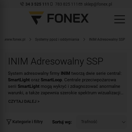
34 3 525 111
783 825 111
sklep@fonex.pl
www.fonex.pl
Systemy ppoż i oddymiania
INIM Adresowalny SSP
INIM Adresowalny SSP
System adresowalny firmy
INIM
tworzą dwie serie central:
SmartLight
oraz
SmartLoop
. Centrale przeciwpożarowa
serii
SmartLight
mogą wykryć i zdiagnozować anormalne
warunki, a także zapewnia szerokie spektrum wizualizacji
sygnałów: alarm, prealarm, usterka, wczesne ostrzeganie,
CZYTAJ DALEJ >
Centrale p.poż serii
SmartLoop
spełniają wymagania
wyłączenie, test, monitorowanie. Cały stan systemu
każdego z segmentów rynku: od małych domowych
pokazywany jest zarówno na diodach LED jak i na
aplikacji wymagających jedynie jednej pętli, po duże
wyświetlaczu graficznym. Do centrali
SmartLight
można
aplikacje, wymagające do ośmiu pętli. W maksymalnej
Sortuj wg:
Kategorie i filtry
podłączyć do 4 terminali wyniesionych komunikujących się
konfiguracji możliwe jest połączenie do 30 central w sieć
Seria central SmartLoop została specjalnie
poprzez RS485 (Model: SmartLetUSee/LCD-Lite). Moduły