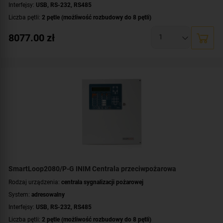
Interfejsy:
USB
,
RS-232
,
RS485
Liczba pętli:
2 pętle (możliwość rozbudowy do 8 pętli)
Maksymalna liczba urządzeń dozorowych:
480 urządzeń
8077.00
zł
Liczba terminali wyniesionych:
do 14 terminali
Rozszerzalność centrali:
rozszerzalna
Montaż:
natynkowy
Certyfikat:
CNBOP-PIB
SmartLoop2080/P-G INIM Centrala przeciwpożarowa
Rodzaj urządzenia:
centrala sygnalizacji pożarowej
System:
adresowalny
Interfejsy:
USB
,
RS-232
,
RS485
Liczba pętli:
2 pętle (możliwość rozbudowy do 8 pętli)