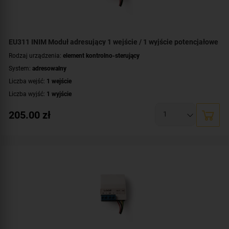
EU311 INIM Moduł adresujący 1 wejście / 1 wyjście potencjałowe
Rodzaj urządzenia:
element kontrolno-sterujący
System:
adresowalny
Liczba wejść:
1 wejście
Liczba wyjść:
1 wyjście
Rodzaj wyjść:
potencjałowe
205.00
zł
Współpraca:
Previdia Ultra
,
SmartLight
,
SmartLoop