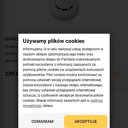
ED200 INIM Adresowalny czujnik ciepła bez gniazda
Używamy plików cookies
Rodzaj urządzenia:
czujka ciepła
Informujemy, iż w celu realizacji usług dostępnych w
System:
adresowalny
naszym sklepie, optymalizacji jego treści oraz
dostosowania sklepu do Państwa indywidualnych
Montaż:
na suficie
potrzeb korzystamy z informacji zapisanych za
pomocą plików cookies na urządzeniach końcowych
239.00
zł
użytkowników. Pliki cookies można kontrolować za
pomocą ustawień swojej przeglądarki internetowej.
Dalsze korzystanie z naszego sklepu internetowego,
bez zmiany ustawień przeglądarki internetowej
oznacza, iż użytkownik akceptuje stosowanie plików
cookies. Więcej informacji zawartych jest w
polityce
prywatności
sklepu.
ODMAWIAM
AKCEPTUJĘ