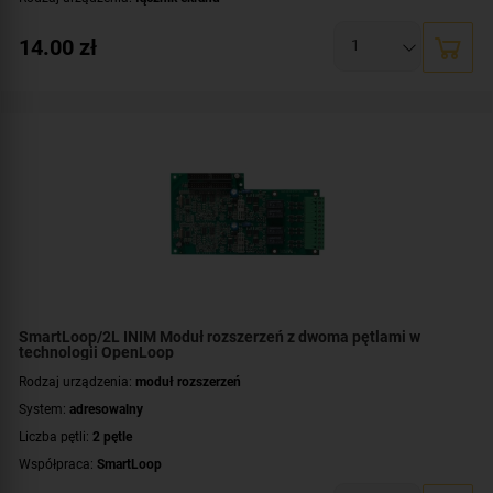
14.00
zł
SmartLoop/2L INIM Moduł rozszerzeń z dwoma pętlami w
technologii OpenLoop
Rodzaj urządzenia:
moduł rozszerzeń
System:
adresowalny
Liczba pętli:
2 pętle
Współpraca:
SmartLoop