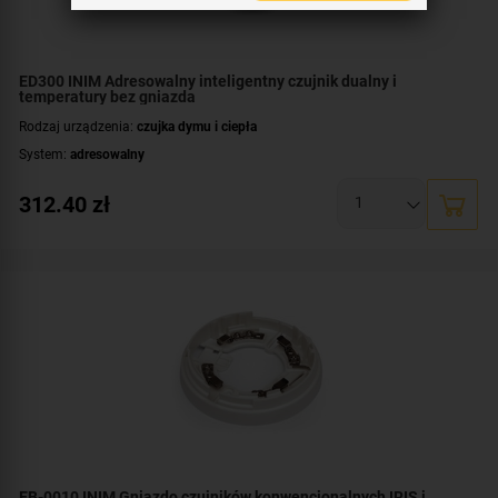
ED300 INIM Adresowalny inteligentny czujnik dualny i
temperatury bez gniazda
Rodzaj urządzenia:
czujka dymu i ciepła
System:
adresowalny
312.40
zł
EB-0010 INIM Gniazdo czujników konwencjonalnych IRIS i