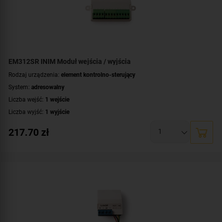
EM312SR INIM Moduł wejścia / wyjścia
Rodzaj urządzenia:
element kontrolno-sterujący
System:
adresowalny
Liczba wejść:
1 wejście
Liczba wyjść:
1 wyjście
Rodzaj wyjść:
bezpotencjałowe
217.70
zł
Współpraca:
Previdia Ultra
,
SmartLight
,
SmartLoop