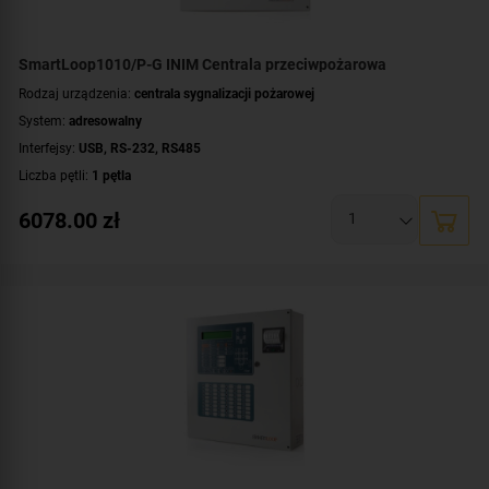
SmartLoop1010/P-G INIM Centrala przeciwpożarowa
Rodzaj urządzenia:
centrala sygnalizacji pożarowej
System:
adresowalny
Interfejsy:
USB
,
RS-232
,
RS485
Liczba pętli:
1 pętla
Maksymalna liczba urządzeń dozorowych:
240 urządzeń
6078.00
zł
Liczba terminali wyniesionych:
do 8 terminali
Rozszerzalność centrali:
nierozszerzalna
Dodatkowe informacje:
możliwość rozbudowy o drukarkę termiczną
Montaż:
natynkowy
Certyfikat:
CNBOP-PIB