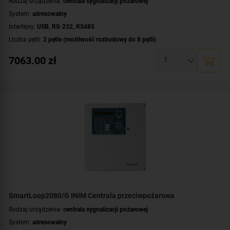
Rodzaj urządzenia:
centrala sygnalizacji pożarowej
System:
adresowalny
Interfejsy:
USB
,
RS-232
,
RS485
Liczba pętli:
2 pętle (możliwość rozbudowy do 8 pętli)
Maksymalna liczba urządzeń dozorowych:
480 urządzeń
7063.00
zł
Liczba terminali wyniesionych:
do 14 terminali
Rozszerzalność centrali:
rozszerzalna
Dodatkowe informacje:
bez klawiszy nawigacyjnych i wyświetlacza
Montaż:
natynkowy
Certyfikat:
CNBOP-PIB
SmartLoop2080/G INIM Centrala przeciwpożarowa
Rodzaj urządzenia:
centrala sygnalizacji pożarowej
System:
adresowalny