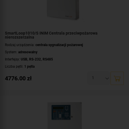
SmartLoop1010/S INIM Centrala przeciwpożarowa
nierozszerzalna
Rodzaj urządzenia:
centrala sygnalizacji pożarowej
System:
adresowalny
Interfejsy:
USB
,
RS-232
,
RS485
Liczba pętli:
1 pętla
Maksymalna liczba urządzeń dozorowych:
240 urządzeń
4776.00
zł
Liczba terminali wyniesionych:
do 14 terminali
Rozszerzalność centrali:
nierozszerzalna
Dodatkowe informacje:
bez klawiszy nawigacyjnych i wyświetlacza
Montaż:
natynkowy
Certyfikat:
CNBOP-PIB