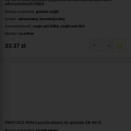
adresowalnych ENEA
Rodzaj urządzenia:
gniazdo czujki
System:
adresowalny
,
konwencjonalny
Kompatybilność:
czujki serii ENEA
,
czujki serii IRIS
Montaż:
na suficie
23.37
zł
EB0010CS INIM Łącznik ekranu do gniazda EB-0010
Rodzaj urządzenia:
łącznik ekranu