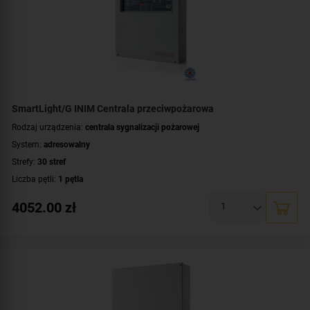
SmartLight/G INIM Centrala przeciwpożarowa
Rodzaj urządzenia:
centrala sygnalizacji pożarowej
System:
adresowalny
Strefy:
30 stref
Liczba pętli:
1 pętla
Maksymalna liczba urządzeń dozorowych:
240 urządzeń
4052.00
zł
Liczba terminali wyniesionych:
do 4 terminali
Montaż:
natynkowy
Certyfikat:
CNBOP-PIB