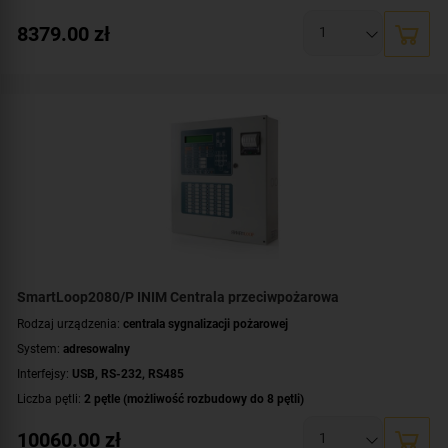
Maksymalna liczba urządzeń dozorowych:
480 urządzeń
8379.00
zł
Liczba terminali wyniesionych:
do 8 terminali
Rozszerzalność centrali:
rozszerzalna
Dodatkowe informacje:
możliwość rozbudowy o drukarkę termiczną
Montaż:
natynkowy
Certyfikat:
CNBOP-PIB
SmartLoop2080/P INIM Centrala przeciwpożarowa
Rodzaj urządzenia:
centrala sygnalizacji pożarowej
System:
adresowalny
Interfejsy:
USB
,
RS-232
,
RS485
Liczba pętli:
2 pętle (możliwość rozbudowy do 8 pętli)
Maksymalna liczba urządzeń dozorowych:
480 urządzeń
10060.00
zł