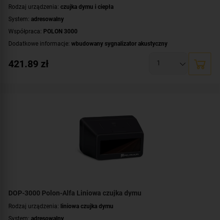
Rodzaj urządzenia:
czujka dymu i ciepła
System:
adresowalny
Współpraca:
POLON 3000
Dodatkowe informacje:
wbudowany sygnalizator akustyczny
Montaż:
na suficie
421.89
zł
Certyfikat:
CNBOP-PIB
DOP-3000 Polon-Alfa Liniowa czujka dymu
Rodzaj urządzenia:
liniowa czujka dymu
System:
adresowalny