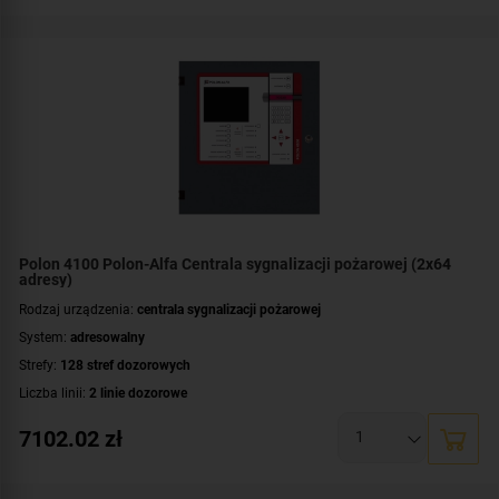
Polon 4100 Polon-Alfa Centrala sygnalizacji pożarowej (2x64
adresy)
Rodzaj urządzenia:
centrala sygnalizacji pożarowej
System:
adresowalny
Strefy:
128 stref dozorowych
Liczba linii:
2 linie dozorowe
Maksymalna liczba czujek punktowych na linii pętlowej:
64 czujki
7102.02
zł
Wyświetlacz:
LCD