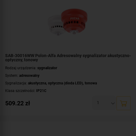
Certyfikat:
CNBOP-PIB
SAB-30016WW Polon-Alfa Adresowalny sygnalizator akustyczno-
optyczny, tonowy
Rodzaj urządzenia:
sygnalizator
System:
adresowalny
Sygnalizacja:
akustyczna
,
optyczna (dioda LED)
,
tonowa
Klasa szczelności:
IP21C
Współpraca:
POLON 3000
509.22
zł
Montaż:
wewnątrz budynku
Kolor obudowy:
biały
Kolor światła:
biały
Certyfikat:
CNBOP-PIB