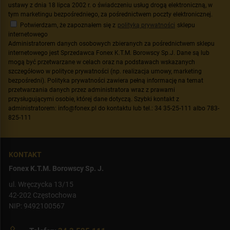
ustawy z dnia 18 lipca 2002 r. o świadczeniu usług drogą elektroniczną, w
tym marketingu bezpośredniego, za pośrednictwem poczty elektronicznej.
Potwierdzam, że zapoznałem się z
polityką prywatności
sklepu
internetowego
Administratorem danych osobowych zbieranych za pośrednictwem sklepu
internetowego jest Sprzedawca Fonex K.T.M. Borowscy Sp.J. Dane są lub
mogą być przetwarzane w celach oraz na podstawach wskazanych
szczegółowo w polityce prywatności (np. realizacja umowy, marketing
bezpośredni). Polityka prywatności zawiera pełną informację na temat
przetwarzania danych przez administratora wraz z prawami
przysługującymi osobie, której dane dotyczą. Szybki kontakt z
administratorem: info@fonex.pl do kontaktu lub tel.: 34 35-25-111 albo 783-
825-111
KONTAKT
Fonex K.T.M. Borowscy Sp. J.
ul. Wręczycka 13/15
42-202 Częstochowa
NIP: 9492100567