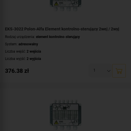
EKS-3022 Polon-Alfa Element kontrolno-sterujący 2wej / 2wyj
Rodzaj urządzenia:
element kontrolno-sterujący
System:
adresowalny
Liczba wejść:
2 wejścia
Liczba wyjść:
2 wyjścia
Współpraca:
POLON 3000
376.38
zł
Certyfikat:
CNBOP-PIB