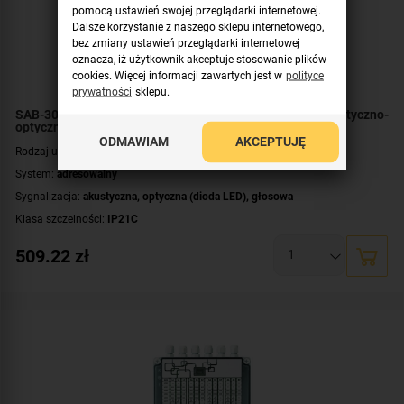
pomocą ustawień swojej przeglądarki internetowej.
Dalsze korzystanie z naszego sklepu internetowego,
bez zmiany ustawień przeglądarki internetowej
oznacza, iż użytkownik akceptuje stosowanie plików
cookies. Więcej informacji zawartych jest w
polityce
prywatności
sklepu.
SAB-30066WW Polon-Alfa Adresowalny sygnalizator akustyczno-
optyczny, głosowy
ODMAWIAM
AKCEPTUJĘ
Rodzaj urządzenia:
sygnalizator
System:
adresowalny
Sygnalizacja:
akustyczna
,
optyczna (dioda LED)
,
głosowa
Klasa szczelności:
IP21C
Współpraca:
POLON 3000
509.22
zł
Montaż:
wewnątrz budynku
Kolor obudowy:
biały
Kolor światła:
biały
Certyfikat:
CNBOP-PIB