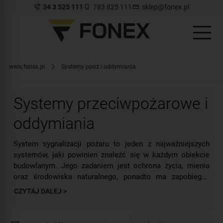
34 3 525 111
783 825 111
sklep@fonex.pl
www.fonex.pl
Systemy ppoż i oddymiania
Systemy przeciwpożarowe i
oddymiania
System sygnalizacji pożaru to jeden z najważniejszych
systemów, jaki powinien znaleźć się w każdym obiekcie
budowlanym. Jego zadaniem jest ochrona życia, mienia
oraz środowiska naturalnego, ponadto ma zapobiegać
szerszemu rozprzestrzenianiu się ognia i ostrzec osoby,
CZYTAJ DALEJ >
które znajdują się w danym momencie w zagrożonej
przestrzeni. System tego rodzaju nie ustrzeże nas jednak
przed samym pożarem, ale w razie jego wystąpienia