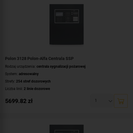
Polon 3128 Polon-Alfa Centrala SSP
Rodzaj urządzenia:
centrala sygnalizacji pożarowej
System:
adresowalny
Strefy:
254 stref dozorowych
Liczba linii:
2 linie dozorowe
Maksymalna liczba urządzeń dozorowych:
128 urządzeń
5699.82
zł
Wyświetlacz:
LCD
Certyfikat:
CNBOP-PIB