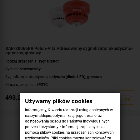
SAB-30066RR Polon-Alfa Adresowalny sygnalizator akustyczno-
optyczny, głosowy
Rodzaj urządzenia:
sygnalizator
System:
adresowalny
Sygnalizacja:
akustyczna
,
optyczna (dioda LED)
,
głosowa
Klasa szczelności:
IP21C
Współpraca:
POLON 3000
493.23
zł
Używamy plików cookies
Montaż:
wewnątrz budynku
Kolor obudowy:
czerwony
Informujemy, iż w celu realizacji usług dostępnych w
naszym sklepie, optymalizacji jego treści oraz
Kolor światła:
czerwony
dostosowania sklepu do Państwa indywidualnych
Certyfikat:
CNBOP-PIB
potrzeb korzystamy z informacji zapisanych za
pomocą plików cookies na urządzeniach końcowych
użytkowników. Pliki cookies można kontrolować za