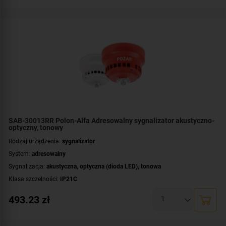
Kolor obudowy:
czerwony
Certyfikat:
CNBOP-PIB
SAB-30013RR Polon-Alfa Adresowalny sygnalizator akustyczno-
optyczny, tonowy
Rodzaj urządzenia:
sygnalizator
System:
adresowalny
Sygnalizacja:
akustyczna
,
optyczna (dioda LED)
,
tonowa
Klasa szczelności:
IP21C
Współpraca:
POLON 3000
493.23
zł
Montaż:
wewnątrz budynku
Kolor obudowy:
czerwony