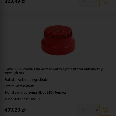
323.49
zł
Kolor obudowy:
czerwony
Certyfikat:
CNBOP-PIB
SAW-3001 Polon-Alfa Adresowalny sygnalizator akustyczny,
wewnętrzny
Rodzaj urządzenia:
sygnalizator
System:
adresowalny
Sygnalizacja:
optyczna (dioda LED)
,
tonowa
Klasa szczelności:
IP21C
Współpraca:
POLON 3000
493.23
zł
Montaż:
wewnątrz budynku