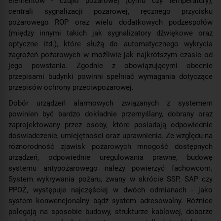
elementów - czujki pożarowej (dymu czy temperatury),
centrali sygnalizacji pożarowej, ręcznego przycisku
pożarowego ROP oraz wielu dodatkowych podzespołów
(między innymi takich jak sygnalizatory dźwiękowe oraz
optyczne itd.), które służą do automatycznego wykrycia
zagrożeń pożarowych w możliwie jak najkrótszym czasie od
jego powstania. Zgodnie z obowiązującymi obecnie
przepisami budynki powinni spełniać wymagania dotyczące
przepisów ochrony przeciwpożarowej.
Dobór urządzeń alarmowych związanych z systemem
powinien być bardzo dokładnie przemyślany, dobrany oraz
zaprojektowany przez osoby, które posiadają odpowiednie
doświadczenie, umiejętności oraz uprawnienia. Ze względu na
różnorodność zjawisk pożarowych mnogość dostępnych
urządzeń, odpowiednie uregulowania prawne, budowę
systemu antypożarowego należy powierzyć fachowcom.
System wykrywania pożaru, zwany w skrócie SSP, SAP czy
PPOŻ, występuje najczęściej w dwóch odmianach - jako
system konwencjonalny bądź system adresowalny. Różnice
polegają na sposobie budowy, strukturze kablowej, doborze