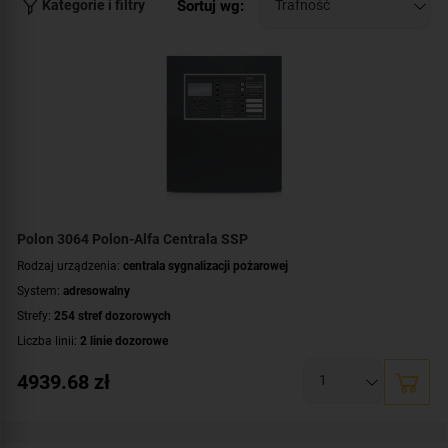
Sortuj wg:
Kategorie i filtry
powiadomi odpowiednie służby. Dzięki temu skutki
spowodowane pożarem będą w pewnym stopniu
zminimalizowane.
Polon 3064 Polon-Alfa Centrala SSP
Rodzaj urządzenia:
centrala sygnalizacji pożarowej
System:
adresowalny
Strefy:
254 stref dozorowych
Liczba linii:
2 linie dozorowe
Maksymalna liczba urządzeń dozorowych:
64 urządzenia
4939.68
zł
Wyświetlacz:
LCD
Certyfikat:
CNBOP-PIB