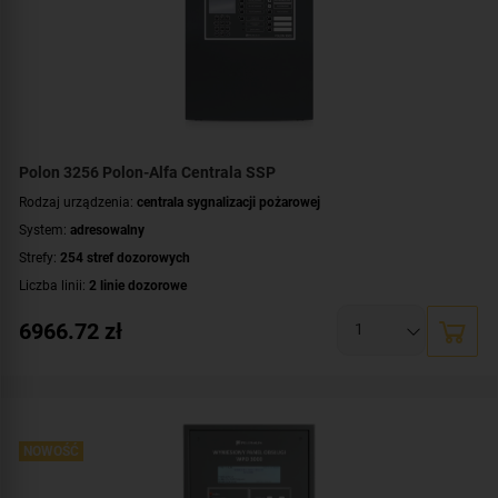
Polon 3256 Polon-Alfa Centrala SSP
Rodzaj urządzenia:
centrala sygnalizacji pożarowej
System:
adresowalny
Strefy:
254 stref dozorowych
Liczba linii:
2 linie dozorowe
Maksymalna liczba urządzeń dozorowych:
256 urządzeń
6966.72
zł
Wyświetlacz:
LCD
Certyfikat:
CNBOP-PIB
NOWOŚĆ