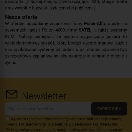
sanatoria (z liczbą miejsc przekraczająca 200), stacje metra
oraz wysokie budynki użyteczności publicznej.
Nasza oferta
W ofercie posiadamy urządzenia firmy
Polon-Alf
a, oparte na
systemach Ignis i Polon 4000, firmy
SATEL,
a także systemy
INIM. Należy pamiętać, że system sygnalizacji pożaru to
wieloelementowy zespół, który bardzo często stanowi duże i
skomplikowane systemy, ich dobór oraz montaż powinien być
szczegółowo zaplanowany, aby skutecznie ochronić mienie i
życie.
Newsletter
ZAPISZ SIĘ >
Wyrażam zgodę na używanie mojego adresu e-mail przez Sprzedawcę
Fonex K.T.M. Borowscy Sp. J. z siedzibą w Częstochowie ul. Wręczycka
13/15 do celów przesyłania informacji handlowej w rozumieniu przepisów