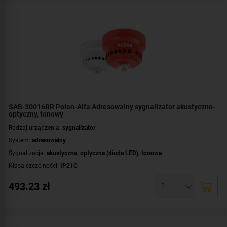
Kolor światła:
czerwony
Certyfikat:
CNBOP-PIB
SAB-30016RR Polon-Alfa Adresowalny sygnalizator akustyczno-
optyczny, tonowy
Rodzaj urządzenia:
sygnalizator
System:
adresowalny
Sygnalizacja:
akustyczna
,
optyczna (dioda LED)
,
tonowa
Klasa szczelności:
IP21C
Współpraca:
POLON 3000
493.23
zł
Montaż:
wewnątrz budynku
Kolor obudowy:
czerwony
Kolor światła:
czerwony