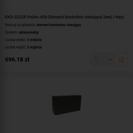
EKS-3222P Polon-Alfa Element kontrolno-sterujący 2wej / 4wyj
Rodzaj urządzenia:
element kontrolno-sterujący
System:
adresowalny
Liczba wejść:
4 wejścia
Liczba wyjść:
2 wyjścia
Współpraca:
POLON 3000
696.18
zł
Certyfikat:
CNBOP-PIB