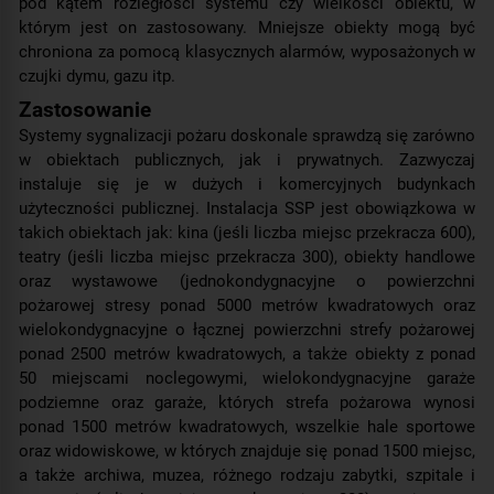
pod kątem rozległości systemu czy wielkości obiektu, w
którym jest on zastosowany. Mniejsze obiekty mogą być
chroniona za pomocą klasycznych alarmów, wyposażonych w
czujki dymu, gazu itp.
Zastosowanie
Systemy sygnalizacji pożaru doskonale sprawdzą się zarówno
w obiektach publicznych, jak i prywatnych. Zazwyczaj
instaluje się je w dużych i komercyjnych budynkach
użyteczności publicznej. Instalacja SSP jest obowiązkowa w
takich obiektach jak: kina (jeśli liczba miejsc przekracza 600),
teatry (jeśli liczba miejsc przekracza 300), obiekty handlowe
oraz wystawowe (jednokondygnacyjne o powierzchni
pożarowej stresy ponad 5000 metrów kwadratowych oraz
wielokondygnacyjne o łącznej powierzchni strefy pożarowej
ponad 2500 metrów kwadratowych, a także obiekty z ponad
50 miejscami noclegowymi, wielokondygnacyjne garaże
podziemne oraz garaże, których strefa pożarowa wynosi
ponad 1500 metrów kwadratowych, wszelkie hale sportowe
oraz widowiskowe, w których znajduje się ponad 1500 miejsc,
a także archiwa, muzea, różnego rodzaju zabytki, szpitale i