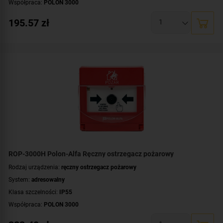
Współpraca:
POLON 3000
Montaż:
wewnątrz budynku
195.57
zł
Kolor obudowy:
czerwony
Certyfikat:
CNBOP-PIB
ROP-3000H Polon-Alfa Ręczny ostrzegacz pożarowy
Rodzaj urządzenia:
ręczny ostrzegacz pożarowy
System:
adresowalny
Klasa szczelności:
IP55
Współpraca:
POLON 3000
Montaż:
na zewnątrz budynku