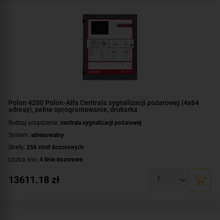
Polon 4200 Polon-Alfa Centrala sygnalizacji pożarowej (4x64
adresy), pełne oprogramowanie, drukarka
Rodzaj urządzenia:
centrala sygnalizacji pożarowej
System:
adresowalny
Strefy:
256 stref dozorowych
Liczba linii:
4 linie dozorowe
Maksymalna liczba czujek punktowych na linii pętlowej:
64 czujki
13611.18
zł
Wyświetlacz:
LCD