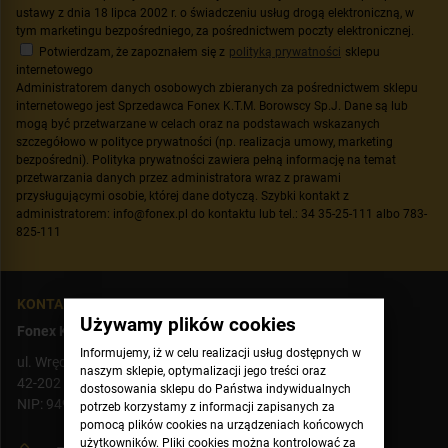
ustawy z dnia 18 lipca 2002 r. o świadczeniu usług drogą elektroniczną, w
tym marketingu bezpośredniego, za pośrednictwem poczty elektronicznej.
Potwierdzam, że zapoznałem się z
polityką prywatności
sklepu
internetowego
Administratorem danych osobowych zbieranych za pośrednictwem sklepu
internetowego jest Sprzedawca Fonex K.T.M. Borowscy Sp.J. Dane są lub
mogą być przetwarzane w celach oraz na podstawach wskazanych
szczegółowo w polityce prywatności (np. realizacja umowy, marketing
bezpośredni). Polityka prywatności zawiera pełną informację na temat
przetwarzania danych przez administratora wraz z prawami
przysługującymi osobie, której dane dotyczą. Szybki kontakt z
administratorem: info@fonex.pl do kontaktu lub tel.: 34 35-25-111 albo 783-
825-111
KONTAKT
Używamy plików cookies
Fonex K.T.M. Borowscy Sp. J.
Informujemy, iż w celu realizacji usług dostępnych w
ul. Wręczycka 13/15
naszym sklepie, optymalizacji jego treści oraz
42-202 Częstochowa
dostosowania sklepu do Państwa indywidualnych
NIP: 9492100567
potrzeb korzystamy z informacji zapisanych za
pomocą plików cookies na urządzeniach końcowych
użytkowników. Pliki cookies można kontrolować za