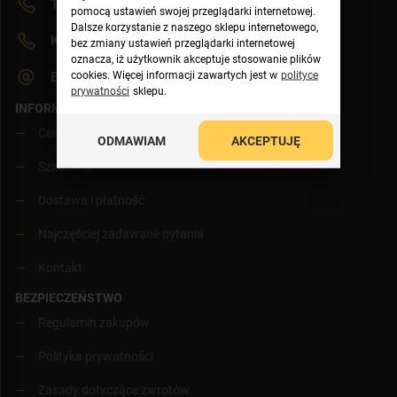
Telefon:
34 3 525 111
pomocą ustawień swojej przeglądarki internetowej.
Dalsze korzystanie z naszego sklepu internetowego,
Komórkowe:
783 825 111
bez zmiany ustawień przeglądarki internetowej
oznacza, iż użytkownik akceptuje stosowanie plików
cookies. Więcej informacji zawartych jest w
polityce
E-mail:
sklep@fonex.pl
prywatności
sklepu.
INFORMACJE
Cenniki
ODMAWIAM
AKCEPTUJĘ
Szkolenia
Dostawa i płatność
Najczęściej zadawane pytania
Kontakt
BEZPIECZEŃSTWO
Regulamin zakupów
Polityka prywatności
Zasady dotyczące zwrotów