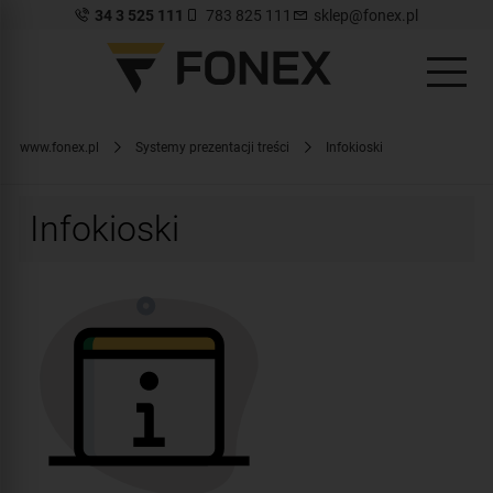
34 3 525 111
783 825 111
sklep@fonex.pl
www.fonex.pl
Systemy prezentacji treści
Infokioski
Infokioski