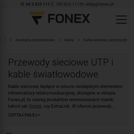
34 3 525 111
783 825 111
sklep@fonex.pl
x.pl
Akcesoria komputerowe
Kable
Kable sieciowe, patchcordy
Przewody sieciowe UTP i
kable światłowodowe
Kable sieciowe, będące w istocie niezbędnym elementem
infrastruktury telekomunikacyjnej, dostępne w sklepie
Fonex.pl, to szereg produktów renomowanych marek,
takich jak
Unitek
czy ExtraLink. W ofercie przewody
sieciowe, takie jak m.in skrętka UTP 6 czy kategorii 7 ze
CZYTAJ DALEJ >
złączami RJ-45, kabel światłowodowy do internetu
zakończony obustronnie złączem SC/APC, a także
patchcord SSTP kat. 7.