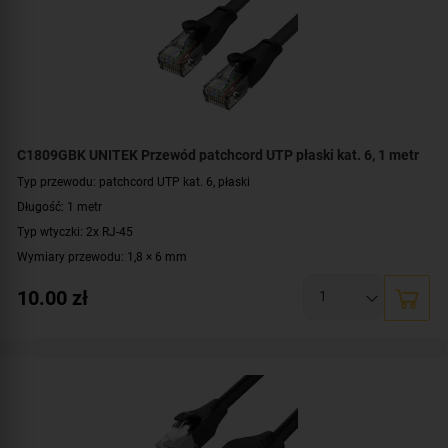
C1809GBK UNITEK Przewód patchcord UTP płaski kat. 6, 1 metr
Typ przewodu: patchcord UTP kat. 6, płaski
Długość: 1 metr
Typ wtyczki: 2x RJ-45
Wymiary przewodu: 1,8 × 6 mm
Konstrukcja: U/UTP
10.00
zł
Prędkość: 10/100/1000 Mbit
Materiał: PVC, miedź
Kolor: czarny