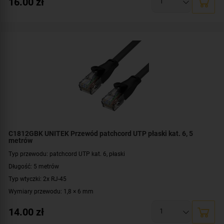
16.00
zł
Prędkość: 10/100/1000 Mbit
Zgodność z normą: TIA/EIA 568B
Kolor: niebieski
C1812GBK UNITEK Przewód patchcord UTP płaski kat. 6, 5
metrów
Typ przewodu: patchcord UTP kat. 6, płaski
Długość: 5 metrów
Typ wtyczki: 2x RJ-45
Wymiary przewodu: 1,8 × 6 mm
Konstrukcja: U/UTP
14.00
zł
Prędkość: 10/100/1000 Mbit