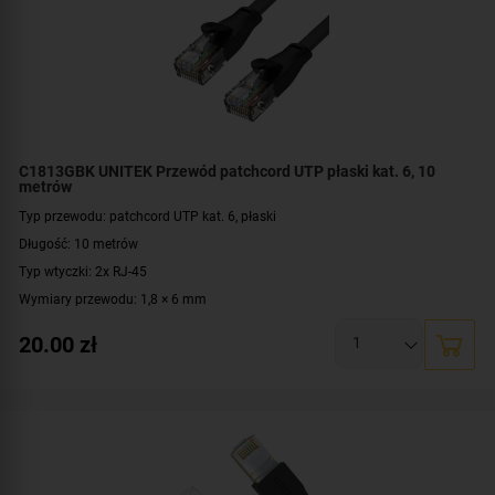
C1813GBK UNITEK Przewód patchcord UTP płaski kat. 6, 10
metrów
Typ przewodu: patchcord UTP kat. 6, płaski
Długość: 10 metrów
Typ wtyczki: 2x RJ-45
Wymiary przewodu: 1,8 × 6 mm
Konstrukcja: U/UTP
20.00
zł
Prędkość: 10/100/1000 Mbit
Materiał: PVC, miedź
Kolor: czarny