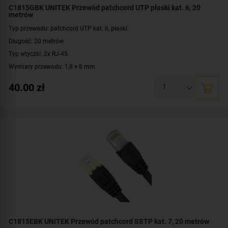
C1815GBK UNITEK Przewód patchcord UTP płaski kat. 6, 20
metrów
Typ przewodu: patchcord UTP kat. 6, płaski
Długość: 20 metrów
Typ wtyczki: 2x RJ-45
Wymiary przewodu: 1,8 × 6 mm
Konstrukcja: U/UTP
40.00
zł
Prędkość: 10/100/1000 Mbit
Materiał: PVC, miedź
Kolor: czarny
C1815EBK UNITEK Przewód patchcord SSTP kat. 7, 20 metrów