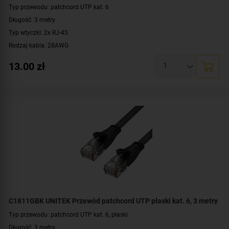
Typ przewodu: patchcord UTP kat. 6
Długość: 3 metry
Typ wtyczki: 2x RJ-45
Rodzaj kabla: 28AWG
Konstrukcja: U/UTP
13.00
zł
Prędkość: 10/100/1000 Mbit
Zgodność z normą: TIA/EIA 568B
Kolor: niebieski
C1811GBK UNITEK Przewód patchcord UTP płaski kat. 6, 3 metry
Typ przewodu: patchcord UTP kat. 6, płaski
Długość: 3 metry