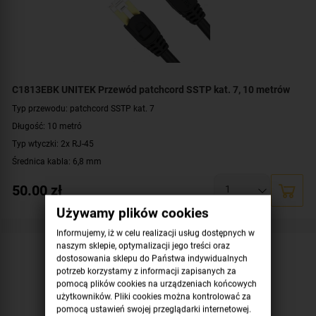
C1813EBK UNITEK Przewód patchcord SSTP kat. 7, 10 metrów
Typ przewodu: patchcord SSTP kat. 7
Długość: 10 metró
Typ wtyczki: 2x RJ-45
Średnica kabla: 6,8 mm
Konstrukcja: S/FTP
50.00
zł
Prędkość: 10/100/1000 Mbit
Używamy plików cookies
Przepustowość: 10 Gbps, 600 MHz
Kolor: czarny
Informujemy, iż w celu realizacji usług dostępnych w
naszym sklepie, optymalizacji jego treści oraz
dostosowania sklepu do Państwa indywidualnych
potrzeb korzystamy z informacji zapisanych za
pomocą plików cookies na urządzeniach końcowych
użytkowników. Pliki cookies można kontrolować za
pomocą ustawień swojej przeglądarki internetowej.