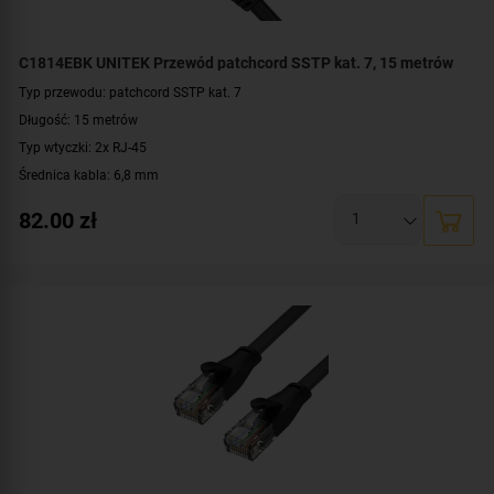
C1814EBK UNITEK Przewód patchcord SSTP kat. 7, 15 metrów
Typ przewodu: patchcord SSTP kat. 7
Długość: 15 metrów
Typ wtyczki: 2x RJ-45
Średnica kabla: 6,8 mm
Konstrukcja: S/FTP
82.00
zł
Prędkość: 10/100/1000 Mbit
Przepustowość: 10 Gbps, 600 MHz
Kolor: czarny