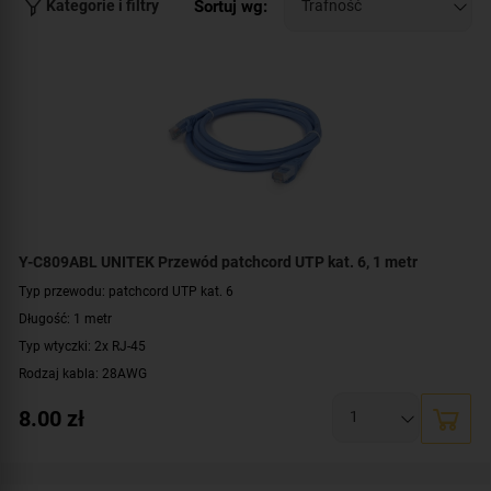
Sortuj wg:
Kategorie i filtry
Y-C809ABL UNITEK Przewód patchcord UTP kat. 6, 1 metr
Typ przewodu: patchcord UTP kat. 6
Długość: 1 metr
Typ wtyczki: 2x RJ-45
Rodzaj kabla: 28AWG
Konstrukcja: U/UTP
8.00
zł
Prędkość: 10/100/1000 Mbit
Zgodność z normą: TIA/EIA 568B
Kolor: niebieski