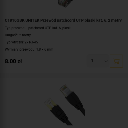
C1810GBK UNITEK Przewód patchcord UTP płaski kat. 6, 2 metry
Typ przewodu: patchcord UTP kat. 6, płaski
Długość: 2 metry
Typ wtyczki: 2x RJ-45
Wymiary przewodu: 1,8 × 6 mm
Konstrukcja: U/UTP
8.00
zł
Prędkość: 10/100/1000 Mbit
Materiał: PVC, miedź
Kolor: czarny