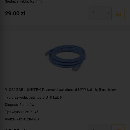
Średnica kabla: 6,8 mm
Konstrukcja: S/FTP
29.00
zł
Prędkość: 10/100/1000 Mbit
Przepustowość: 10 Gbps, 600 MHz
Kolor: czarny
Y-C812ABL UNITEK Przewód patchcord UTP kat. 6, 5 metrów
Typ przewodu: patchcord UTP kat. 6
Długość: 5 metrów
Typ wtyczki: 2x RJ-45
Rodzaj kabla: 28AWG
Konstrukcja: U/UTP