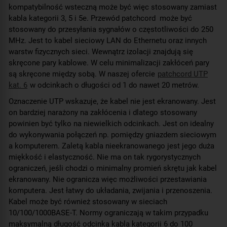
kompatybilność wsteczną może być więc stosowany zamiast
kabla kategorii 3, 5 i 5e. Przewód patchcord może być
stosowany do przesyłania sygnałów o częstotliwości do 250
MHz. Jest to kabel sieciowy LAN do Ethernetu oraz innych
warstw fizycznych sieci. Wewnątrz izolacji znajdują się
skręcone pary kablowe. W celu minimalizacji zakłóceń pary
są skręcone między sobą. W naszej ofercie
patchcord UTP
kat. 6
w odcinkach o długości od 1 do nawet 20 metrów.
Oznaczenie UTP wskazuje, że kabel nie jest ekranowany. Jest
on bardziej narażony na zakłócenia i dlatego stosowany
powinien być tylko na niewielkich odcinkach. Jest on idealny
do wykonywania połączeń np. pomiędzy gniazdem sieciowym
a komputerem. Zaletą kabla nieekranowanego jest jego duża
miękkość i elastyczność. Nie ma on tak rygorystycznych
ograniczeń, jeśli chodzi o minimalny promień skrętu jak kabel
ekranowany. Nie ogranicza więc możliwości przestawiania
komputera. Jest łatwy do układania, zwijania i przenoszenia.
Kabel może być również stosowany w sieciach
10/100/1000BASE-T. Normy ograniczają w takim przypadku
maksymalną długość odcinka kabla kategorii 6 do 100