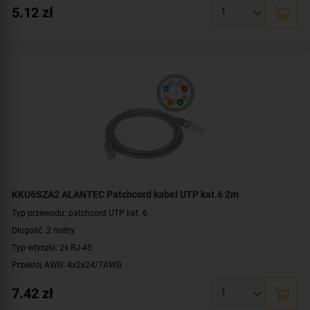
Konstrukcja: U/UTP
5.12
zł
Kolor: jasnoszary
KKU6SZA2 ALANTEC Patchcord kabel UTP kat.6 2m
Typ przewodu: patchcord UTP kat. 6
Długość: 2 metry
Typ wtyczki: 2x RJ-45
Przekrój AWG: 4x2x24/7AWG
Konstrukcja: U/UTP
7.42
zł
Kolor: jasnoszary