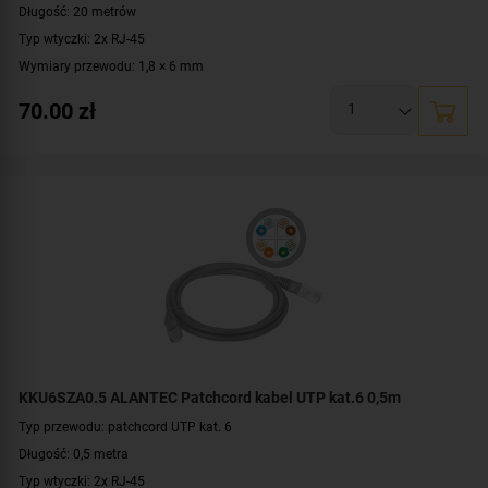
Długość: 20 metrów
Typ wtyczki: 2x RJ-45
Wymiary przewodu: 1,8 × 6 mm
Konstrukcja: S-STP
70.00
zł
Prędkość: 10/100/1000 Mbit
Materiał: PVC, miedź
Kolor: czarny
KKU6SZA0.5 ALANTEC Patchcord kabel UTP kat.6 0,5m
Typ przewodu: patchcord UTP kat. 6
Długość: 0,5 metra
Typ wtyczki: 2x RJ-45