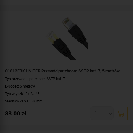
Materiał: PVC, miedź
Kolor: czarny
C1812EBK UNITEK Przewód patchcord SSTP kat. 7, 5 metrów
Typ przewodu: patchcord SSTP kat. 7
Długość: 5 metrów
Typ wtyczki: 2x RJ-45
Średnica kabla: 6,8 mm
Konstrukcja: S/FTP
38.00
zł
Prędkość: 10/100/1000 Mbit
Przepustowość: 10 Gbps, 600 MHz
Kolor: czarny