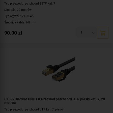
Typ przewodu: patchcord SSTP kat. 7
Długość: 20 metrów
Typ wtyczki: 2x RJ-45
Średnica kabla: 6,8 mm
Konstrukcja: S/FTP
90.00
zł
Prędkość: 10/100/1000 Mbit
Przepustowość: 10 Gbps, 600 MHz
Kolor: czarny
C1897BK-20M UNITEK Przewód patchcord UTP płaski kat. 7, 20
metrów
Typ przewodu: patchcord UTP kat. 7, płaski