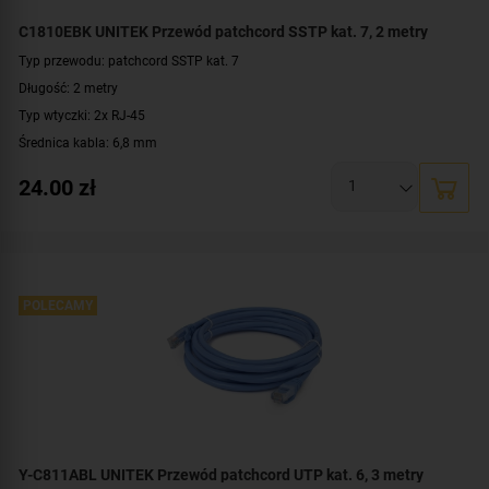
C1810EBK UNITEK Przewód patchcord SSTP kat. 7, 2 metry
Typ przewodu: patchcord SSTP kat. 7
Długość: 2 metry
Typ wtyczki: 2x RJ-45
Średnica kabla: 6,8 mm
Konstrukcja: S/FTP
24.00
zł
Prędkość: 10/100/1000 Mbit
Przepustowość: 10 Gbps, 600 MHz
Kolor: czarny
POLECAMY
Y-C811ABL UNITEK Przewód patchcord UTP kat. 6, 3 metry