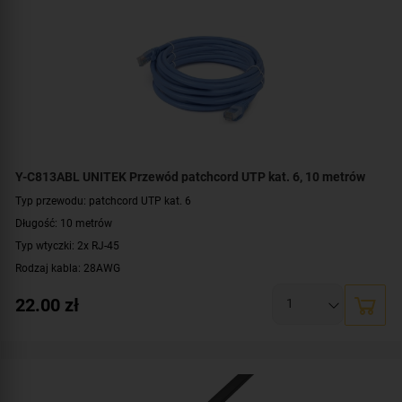
Y-C813ABL UNITEK Przewód patchcord UTP kat. 6, 10 metrów
Typ przewodu: patchcord UTP kat. 6
Długość: 10 metrów
Typ wtyczki: 2x RJ-45
Rodzaj kabla: 28AWG
Konstrukcja: U/UTP
22.00
zł
Prędkość: 10/100/1000 Mbit
Zgodność z normą: TIA/EIA 568B
Kolor: niebieski