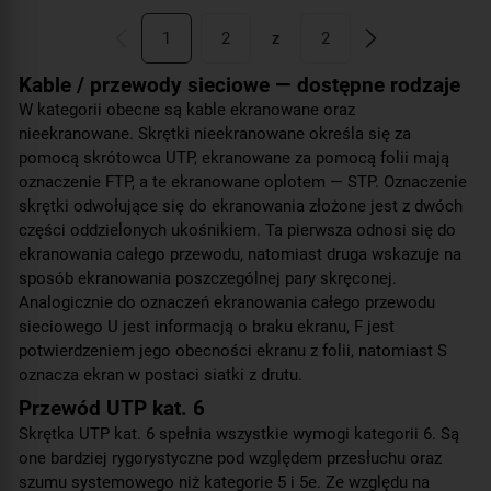
1
2
z
2
Kable / przewody sieciowe — dostępne rodzaje
W kategorii obecne są kable ekranowane oraz
nieekranowane. Skrętki nieekranowane określa się za
pomocą skrótowca UTP, ekranowane za pomocą folii mają
oznaczenie FTP, a te ekranowane oplotem — STP. Oznaczenie
skrętki odwołujące się do ekranowania złożone jest z dwóch
części oddzielonych ukośnikiem. Ta pierwsza odnosi się do
ekranowania całego przewodu, natomiast druga wskazuje na
sposób ekranowania poszczególnej pary skręconej.
Analogicznie do oznaczeń ekranowania całego przewodu
sieciowego U jest informacją o braku ekranu, F jest
potwierdzeniem jego obecności ekranu z folii, natomiast S
oznacza ekran w postaci siatki z drutu.
Przewód UTP kat. 6
Skrętka UTP kat. 6 spełnia wszystkie wymogi kategorii 6. Są
one bardziej rygorystyczne pod względem przesłuchu oraz
szumu systemowego niż kategorie 5 i 5e. Ze względu na