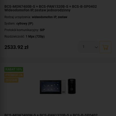
BCS-MON7400B-S + BCS-PAN1320B-S + BCS-B-SP0402
Wideodomofon IP, zestaw jednorodzinny
Rodzaj urządzenia:
wideodomofon IP, zestaw
System:
cyfrowy (IP)
Protokół komunikacyjny:
SIP
Rozdzielczość:
1 Mpx (720p)
Przekątna ekranu [cale]:
7 cali
2533.92
zł
Dodatkowe informacje:
czytnik zbliżeniowy kart / kluczy MIFARE
Przeznaczenie:
jednorodzinny
Montaż:
natynkowy
Zawartość zestawu:
kaseta zewnętrzna
,
wideomonitor
,
switch PoE
RABAT 10%
PROMOCJA
ZESTAW
BCS-MON7400W-S + BCS-PAN1320B-S + BCS-B-SP0402