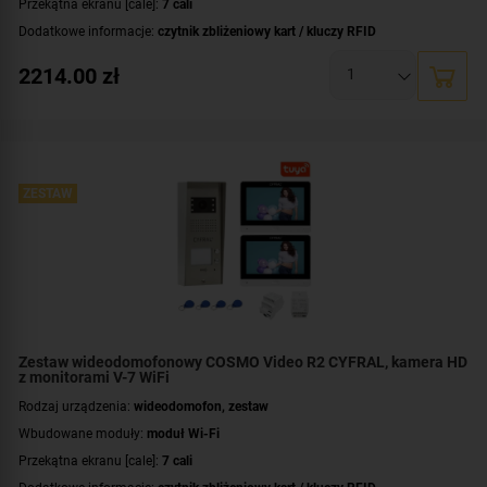
Przekątna ekranu [cale]:
7 cali
Dodatkowe informacje:
czytnik zbliżeniowy kart / kluczy RFID
Przeznaczenie:
jednorodzinny
2214.00
zł
Zawartość zestawu:
brelok RFID - 4 szt.
,
kaseta zewnętrzna
,
wideomonitor
,
dystrybutor
,
zasilacz
ZESTAW
Zestaw wideodomofonowy COSMO Video R2 CYFRAL, kamera HD
z monitorami V-7 WiFi
Rodzaj urządzenia:
wideodomofon, zestaw
Wbudowane moduły:
moduł Wi-Fi
Przekątna ekranu [cale]:
7 cali