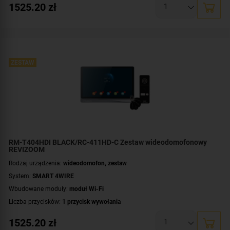
1525.20
zł
Przekątna ekranu [cale]:
10 cali
Dodatkowe informacje:
czytnik zbliżeniowy kart / kluczy MIFARE
Przeznaczenie:
jednorodzinny
Zawartość zestawu:
kaseta zewnętrzna
,
wideomonitor
,
brelok MIFARE - 4
szt.
,
zasilacz
ZESTAW
RM-T404HDI BLACK/RC-411HD-C Zestaw wideodomofonowy
REVIZOOM
Rodzaj urządzenia:
wideodomofon, zestaw
System:
SMART 4WIRE
Wbudowane moduły:
moduł Wi-Fi
Liczba przycisków:
1 przycisk wywołania
Rozdzielczość:
2 Mpx (1080p)
1525.20
zł
Przekątna ekranu [cale]:
10 cali