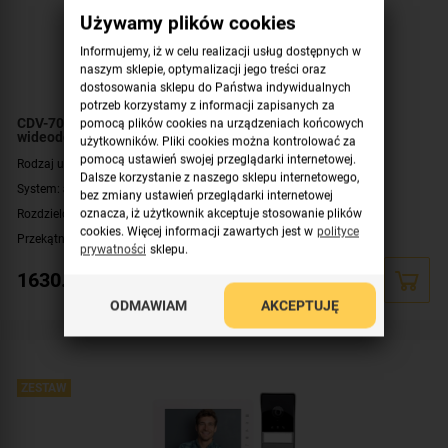
Używamy plików cookies
Informujemy, iż w celu realizacji usług dostępnych w
naszym sklepie, optymalizacji jego treści oraz
dostosowania sklepu do Państwa indywidualnych
potrzeb korzystamy z informacji zapisanych za
CDV-70QT(DC) GOLD/DRC-4CPHD COMMAX Zestaw
pomocą plików cookies na urządzeniach końcowych
wideodomofonowy HD
użytkowników. Pliki cookies można kontrolować za
pomocą ustawień swojej przeglądarki internetowej.
Rodzaj urządzenia:
wideodomofon, zestaw
Dalsze korzystanie z naszego sklepu internetowego,
System:
analogowy czteroprzewodowy
bez zmiany ustawień przeglądarki internetowej
Rozdzielczość:
1.3 Mpx (960p)
oznacza, iż użytkownik akceptuje stosowanie plików
cookies. Więcej informacji zawartych jest w
polityce
Przekątna ekranu [cale]:
7 cali
prywatności
sklepu.
Zasilanie:
DC 16-28 V
1630.29
zł
Dodatkowe informacje:
darmowa aplikacja COMMAX Hey Call
,
moduł
ODMAWIAM
AKCEPTUJĘ
pamięci
,
łączność bezprzewodowa Wi-Fi
Przeznaczenie:
jednorodzinny
Montaż:
natynkowy
Zawartość zestawu:
kaseta zewnętrzna
,
wideomonitor
ZESTAW