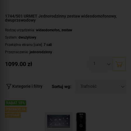
1744/501 URMET Jednorodzinny zestaw wideodomofonowy,
BC
dwuprzewodowy
Wi
Rodzaj urządzenia:
wideodomofon, zestaw
Ro
System:
dwużyłowy
Sy
Przekątna ekranu [cale]:
7 cali
Pr
Przeznaczenie:
jednorodzinny
Ro
Montaż:
natynkowy
Prz
1099.00
zł
2
Zawartość zestawu:
kaseta zewnętrzna
,
wideomonitor
,
zasilacz
Do
Pr
Mo
Sortuj wg:
Kategorie i filtry
Za
RABAT 10%
PROMOCJA
ZESTAW