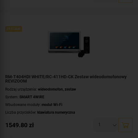
Dodatkowe informacje:
czytnik zbliżeniowy kart / kluczy MIFARE
Przeznaczenie:
jednorodzinny
Zawartość zestawu:
kaseta zewnętrzna
,
wideomonitor
,
brelok MIFARE - 4
szt.
,
zasilacz
ZESTAW
RM-T404HDI WHITE/RC-411HD-CK Zestaw wideodomofonowy
REVIZOOM
Rodzaj urządzenia:
wideodomofon, zestaw
System:
SMART 4WIRE
Wbudowane moduły:
moduł Wi-Fi
Liczba przycisków:
klawiatura numeryczna
Rozdzielczość:
2 Mpx (1080p)
1549.80
zł
Przekątna ekranu [cale]:
10 cali
Dodatkowe informacje:
czytnik zbliżeniowy kart / kluczy MIFARE