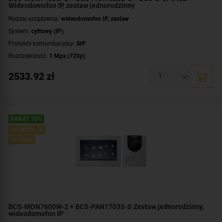
Wideodomofon IP, zestaw jednorodzinny
Rodzaj urządzenia:
wideodomofon IP, zestaw
System:
cyfrowy (IP)
Protokół komunikacyjny:
SIP
Rozdzielczość:
1 Mpx (720p)
Przekątna ekranu [cale]:
7 cali
2533.92
zł
Dodatkowe informacje:
czytnik zbliżeniowy kart / kluczy MIFARE
Przeznaczenie:
jednorodzinny
Montaż:
natynkowy
Zawartość zestawu:
kaseta zewnętrzna
,
wideomonitor
,
switch PoE
RABAT 10%
PROMOCJA
ZESTAW
BCS-MON7600W-2 + BCS-PAN1703S-S Zestaw jednorodzinny,
wideodomofon IP