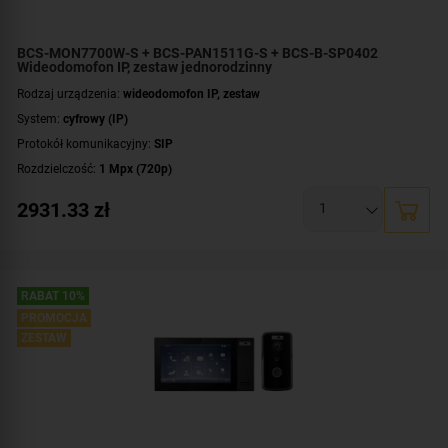
BCS-MON7700W-S + BCS-PAN1511G-S + BCS-B-SP0402
Wideodomofon IP, zestaw jednorodzinny
Rodzaj urządzenia:
wideodomofon IP, zestaw
System:
cyfrowy (IP)
Protokół komunikacyjny:
SIP
Rozdzielczość:
1 Mpx (720p)
Przekątna ekranu [cale]:
7 cali
2931.33
zł
Przeznaczenie:
jednorodzinny
Montaż:
natynkowy
Zawartość zestawu:
kaseta zewnętrzna
,
wideomonitor
,
switch PoE
RABAT 10%
PROMOCJA
ZESTAW