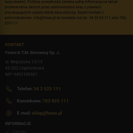
bezpośredni). Polityka prywatności zawiera pełną informację na temat
przetwarzania danych przez administratora wraz z prawami
przysługującymi osobie, której dane dotyczą. Szybki kontakt z
administratorem: info@fonex.pl do kontaktu lub tel.: 34 35-25-111 albo 783-
825-111
KONTAKT
Fonex K.T.M. Borowscy Sp. J.
ul. Wręczycka 13/15
42-202 Częstochowa
NIP: 9492100567
Telefon:
34 3 525 111
Komórkowe:
783 825 111
E-mail:
sklep@fonex.pl
INFORMACJE
Cenniki