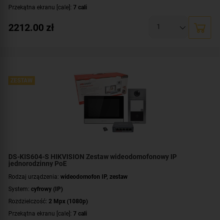
Przekątna ekranu [cale]:
7 cali
Dodatkowe informacje:
czytnik zbliżeniowy kart / kluczy MIFARE
2212.00
zł
Przeznaczenie:
jednorodzinny
Montaż:
natynkowy
Zawartość zestawu:
kaseta zewnętrzna
,
wideomonitor
,
switch PoE
Certyfikat:
NDAA
ZESTAW
DS-KIS604-S HIKVISION Zestaw wideodomofonowy IP
jednorodzinny PoE
Rodzaj urządzenia:
wideodomofon IP, zestaw
System:
cyfrowy (IP)
Rozdzielczość:
2 Mpx (1080p)
Przekątna ekranu [cale]:
7 cali