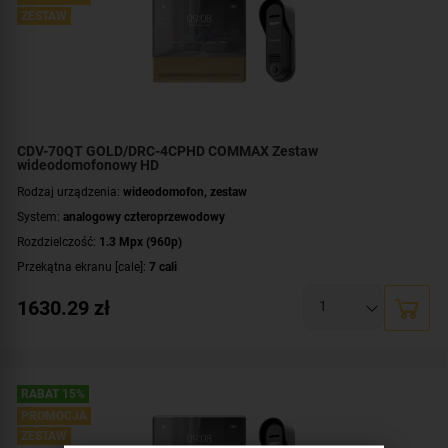
ZESTAW
CDV-70QT GOLD/DRC-4CPHD COMMAX Zestaw
wideodomofonowy HD
Rodzaj urządzenia:
wideodomofon, zestaw
System:
analogowy czteroprzewodowy
Rozdzielczość:
1.3 Mpx (960p)
Przekątna ekranu [cale]:
7 cali
Zasilanie:
AC 230 V
1630.29
zł
Dodatkowe informacje:
darmowa aplikacja COMMAX Hey Call
,
moduł
pamięci
,
łączność bezprzewodowa Wi-Fi
Przeznaczenie:
jednorodzinny
Montaż:
natynkowy
RABAT 15%
Zawartość zestawu:
kaseta zewnętrzna
,
wideomonitor
PROMOCJA
ZESTAW