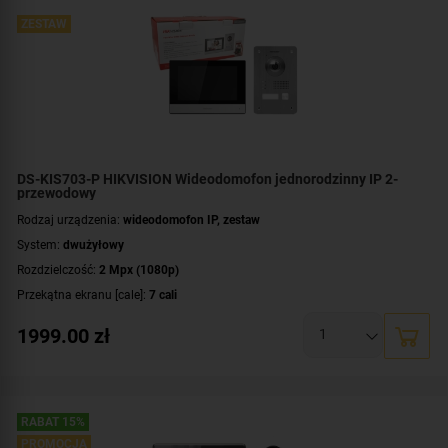
ZESTAW
DS-KIS703-P HIKVISION Wideodomofon jednorodzinny IP 2-
przewodowy
Rodzaj urządzenia:
wideodomofon IP, zestaw
System:
dwużyłowy
Rozdzielczość:
2 Mpx (1080p)
Przekątna ekranu [cale]:
7 cali
Przeznaczenie:
jednorodzinny
1999.00
zł
Dodatkowe informacje:
łączność bezprzewodowa Wi-Fi (802.11 b/g/n)
Montaż:
natynkowy
,
podtynkowy
Zawartość zestawu:
kaseta zewnętrzna
,
wideomonitor
,
zasilacz
Kolor obudowy:
czarny
RABAT 15%
PROMOCJA