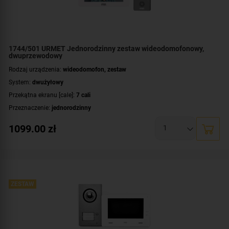
1744/501 URMET Jednorodzinny zestaw wideodomofonowy,
dwuprzewodowy
Rodzaj urządzenia:
wideodomofon, zestaw
System:
dwużyłowy
Przekątna ekranu [cale]:
7 cali
Przeznaczenie:
jednorodzinny
Montaż:
natynkowy
1099.00
zł
Zawartość zestawu:
kaseta zewnętrzna
,
wideomonitor
,
zasilacz
ZESTAW