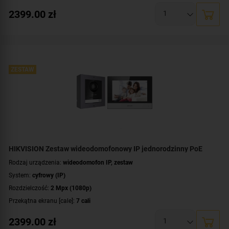
Dodatkowe informacje:
czytnik zbliżeniowy kart / kluczy MIFARE
,
łączność
2399.00
zł
bezprzewodowa Wi-Fi (802.11 b/g/n)
Przeznaczenie:
jednorodzinny
Montaż:
natynkowy
,
podtynkowy
Zawartość zestawu:
karta pamięci
,
kaseta zewnętrzna
,
wideomonitor
,
switch
PoE
,
zasilacz
ZESTAW
Kolor obudowy:
czarny
HIKVISION Zestaw wideodomofonowy IP jednorodzinny PoE
Rodzaj urządzenia:
wideodomofon IP, zestaw
System:
cyfrowy (IP)
Rozdzielczość:
2 Mpx (1080p)
Przekątna ekranu [cale]:
7 cali
Przeznaczenie:
jednorodzinny
2399.00
zł
Montaż:
natynkowy