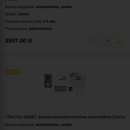
Rodzaj urządzenia:
wideodomofon, zestaw
System:
2Voice
Przekątna ekranu [cale]:
4.3 cala
Przeznaczenie:
jednorodzinny
Montaż:
natynkowy
3597.00
zł
Zawartość zestawu:
kaseta zewnętrzna
,
wideomonitor
,
zasilacz
ZESTAW
1784/762 URMET Zestaw wideodomofonowy dwurodzinny 2Voice
Rodzaj urządzenia:
wideodomofon, zestaw