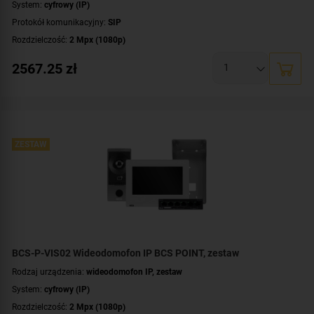
System:
cyfrowy (IP)
Protokół komunikacyjny:
SIP
Rozdzielczość:
2 Mpx (1080p)
Przekątna ekranu [cale]:
7 cali
2567.25
zł
Przeznaczenie:
jednorodzinny
Montaż:
podtynkowy
Zawartość zestawu:
kaseta zewnętrzna
,
wideomonitor
,
switch PoE
,
obudowa
ZESTAW
BCS-P-VIS02 Wideodomofon IP BCS POINT, zestaw
Rodzaj urządzenia:
wideodomofon IP, zestaw
System:
cyfrowy (IP)
Rozdzielczość:
2 Mpx (1080p)