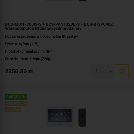
BCS-MON7700W-S + BCS-PAN1320B-S + BCS-B-SP0402
Wideodomofon IP, zestaw jednorodzinny
Rodzaj urządzenia:
wideodomofon IP, zestaw
System:
cyfrowy (IP)
Protokół komunikacyjny:
SIP
Rozdzielczość:
1 Mpx (720p)
Przekątna ekranu [cale]:
7 cali
2356.80
zł
Dodatkowe informacje:
czytnik zbliżeniowy kart / kluczy MIFARE
Przeznaczenie:
jednorodzinny
Montaż:
natynkowy
Zawartość zestawu:
kaseta zewnętrzna
,
wideomonitor
,
switch PoE
RABAT 10%
PROMOCJA
ZESTAW