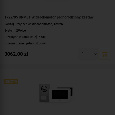
1722/95 URMET Wideodomofon jednorodzinny, zestaw
Rodzaj urządzenia:
wideodomofon, zestaw
System:
2Voice
Przekątna ekranu [cale]:
7 cali
Przeznaczenie:
jednorodzinny
Montaż:
natynkowy
3062.00
zł
Zawartość zestawu:
kaseta zewnętrzna
,
wideomonitor
,
rozdzielacz linii
,
zasilacz
ZESTAW