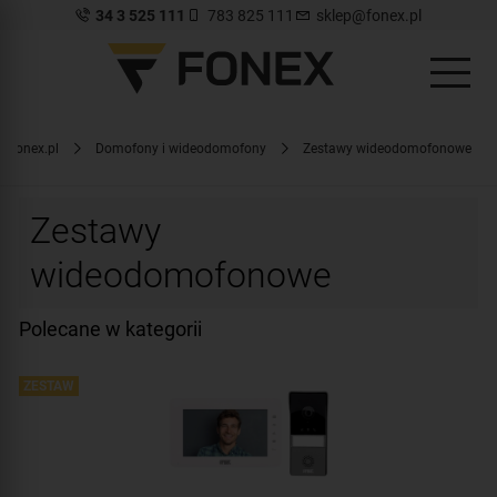
34 3 525 111
783 825 111
sklep@fonex.pl
.fonex.pl
Domofony i wideodomofony
Zestawy wideodomofonowe
Zestawy
wideodomofonowe
Polecane w kategorii
R
ZESTAW
P
Z