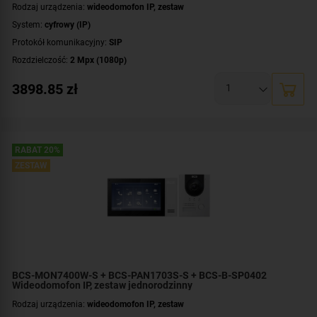
Rodzaj urządzenia:
wideodomofon IP, zestaw
System:
cyfrowy (IP)
Protokół komunikacyjny:
SIP
Rozdzielczość:
2 Mpx (1080p)
Przekątna ekranu [cale]:
7 cali
3898.85
zł
Przeznaczenie:
jednorodzinny
Montaż:
natynkowy
,
podtynkowy
Zawartość zestawu:
kaseta zewnętrzna
,
moduł
,
wideomonitor
,
obudowa
RABAT 20%
ZESTAW
BCS-MON7400W-S + BCS-PAN1703S-S + BCS-B-SP0402
Wideodomofon IP, zestaw jednorodzinny
Rodzaj urządzenia:
wideodomofon IP, zestaw