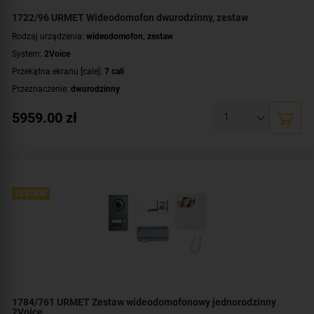
1722/96 URMET Wideodomofon dwurodzinny, zestaw
Rodzaj urządzenia:
wideodomofon, zestaw
System:
2Voice
Przekątna ekranu [cale]:
7 cali
Przeznaczenie:
dwurodzinny
Montaż:
natynkowy
5959.00
zł
Zawartość zestawu:
kaseta zewnętrzna
,
wideomonitor - 2 szt.
,
rozdzielacz
linii
,
zasilacz
ZESTAW
1784/761 URMET Zestaw wideodomofonowy jednorodzinny
2Voice