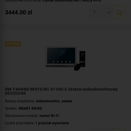
Dodatkowe informacje:
czytnik zbliżeniowy kart / kluczy RFID
Przeznaczenie:
dwurodzinny
3444.00
zł
Zawartość zestawu:
brelok RFID - 4 szt.
,
kaseta zewnętrzna
,
wideomonitor -
2 szt.
,
dystrybutor
,
zasilacz
ZESTAW
RM-T404HDI WHITE/RC-411HD-C Zestaw wideodomofonowy
REVIZOOM
Rodzaj urządzenia:
wideodomofon, zestaw
System:
SMART 4WIRE
Wbudowane moduły:
moduł Wi-Fi
Liczba przycisków:
1 przycisk wywołania
Rozdzielczość:
2 Mpx (1080p)