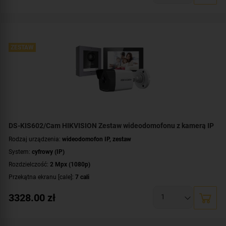
Zawartość zestawu:
karta pamięci
,
kaseta zewnętrzna
,
wideomonitor
,
switch
PoE
,
zasilacz
,
ramka
ZESTAW
DS-KIS602/Cam HIKVISION Zestaw wideodomofonu z kamerą IP
Rodzaj urządzenia:
wideodomofon IP, zestaw
System:
cyfrowy (IP)
Rozdzielczość:
2 Mpx (1080p)
Przekątna ekranu [cale]:
7 cali
Przeznaczenie:
jednorodzinny
3328.00
zł
Montaż:
natynkowy
Zawartość zestawu:
karta pamięci
,
kaseta zewnętrzna
,
wideomonitor
,
switch
PoE
,
zasilacz
,
ramka