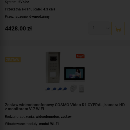
System:
2Voice
Przekątna ekranu [cale]:
4.3 cala
Przeznaczenie:
dwurodzinny
Montaż:
natynkowy
4428.00
zł
Zawartość zestawu:
kaseta zewnętrzna
,
wideomonitor - 2 szt.
,
dystrybutor
,
zasilacz
ZESTAW
Zestaw wideodomofonowy COSMO Video R1 CYFRAL, kamera HD
z monitorem V-7 WiFi
Rodzaj urządzenia:
wideodomofon, zestaw
Wbudowane moduły:
moduł Wi-Fi