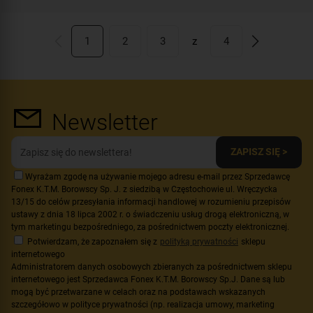
Przeznaczenie:
jednorodzinny
Zawartość zestawu:
kaseta zewnętrzna
,
wideomonitor
,
brelok MIFARE - 4
1
2
3
z
4
szt.
,
zasilacz
Newsletter
ZAPISZ SIĘ >
Wyrażam zgodę na używanie mojego adresu e-mail przez Sprzedawcę
Fonex K.T.M. Borowscy Sp. J. z siedzibą w Częstochowie ul. Wręczycka
13/15 do celów przesyłania informacji handlowej w rozumieniu przepisów
ustawy z dnia 18 lipca 2002 r. o świadczeniu usług drogą elektroniczną, w
tym marketingu bezpośredniego, za pośrednictwem poczty elektronicznej.
Potwierdzam, że zapoznałem się z
polityką prywatności
sklepu
internetowego
Administratorem danych osobowych zbieranych za pośrednictwem sklepu
internetowego jest Sprzedawca Fonex K.T.M. Borowscy Sp.J. Dane są lub
mogą być przetwarzane w celach oraz na podstawach wskazanych
szczegółowo w polityce prywatności (np. realizacja umowy, marketing