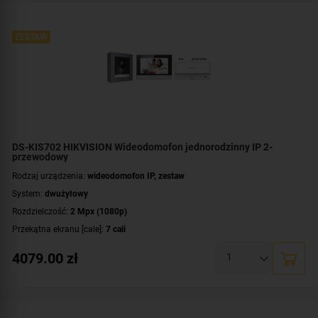
ZESTAW
DS-KIS702 HIKVISION Wideodomofon jednorodzinny IP 2-
przewodowy
Rodzaj urządzenia:
wideodomofon IP, zestaw
System:
dwużyłowy
Rozdzielczość:
2 Mpx (1080p)
Przekątna ekranu [cale]:
7 cali
Przeznaczenie:
jednorodzinny
4079.00
zł
Dodatkowe informacje:
łączność bezprzewodowa Wi-Fi (802.11 b/g/n)
Zawartość zestawu:
karta pamięci
,
kaseta zewnętrzna
,
wideomonitor
,
dystrybutor
,
zasilacz