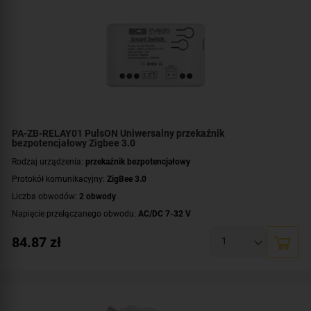
PA-ZB-RELAY01 PulsON Uniwersalny przekaźnik
bezpotencjałowy Zigbee 3.0
Rodzaj urządzenia:
przekaźnik bezpotencjałowy
Protokół komunikacyjny:
ZigBee 3.0
Liczba obwodów:
2 obwody
Napięcie przełączanego obwodu:
AC/DC 7-32 V
Zasilanie:
AC/DC 7-32 V
,
DC 5 V
84.87
zł
Styki:
COM
,
NC
,
NO
Montaż:
dopuszkowy