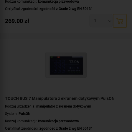
Rodzaj komunikacji:
komunikacja przewodowa
Certyfikat zgodności:
zgodność z Grade 2 wg EN 50131
Wyświetlacz:
duży, czytelny wyświetlacz LCD
269.00
zł
Dodatkowe informacje:
podświetlenie wyświetlacza i klawiszy
,
przyciski
sensoryczne
Kolor obudowy:
czarny
TOUCH BUS 7 Manipulatora z ekranem dotykowym PulsON
Rodzaj urządzenia:
manipulator z ekranem dotykowym
System:
PulsON
Rodzaj komunikacji:
komunikacja przewodowa
Certyfikat zgodności:
zgodność z Grade 2 wg EN 50131