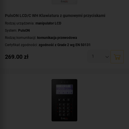
PulsON LCD/C WH Klawiatura z gumowymi przyciskami
Rodzaj urządzenia:
manipulator LCD
System:
PulsON
Rodzaj komunikacji:
komunikacja przewodowa
Certyfikat zgodności:
zgodność z Grade 2 wg EN 50131
Wyświetlacz:
duży, czytelny wyświetlacz LCD
269.00
zł
Dodatkowe informacje:
podświetlenie wyświetlacza i klawiszy
,
przyciski
gumowe
Kolor obudowy:
biały