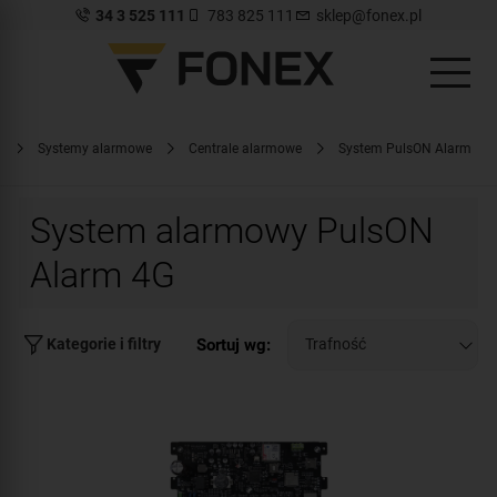
34 3 525 111
783 825 111
sklep@fonex.pl
l
Systemy alarmowe
Centrale alarmowe
System PulsON Alarm
System alarmowy PulsON
Alarm 4G
Sortuj wg:
Kategorie i filtry