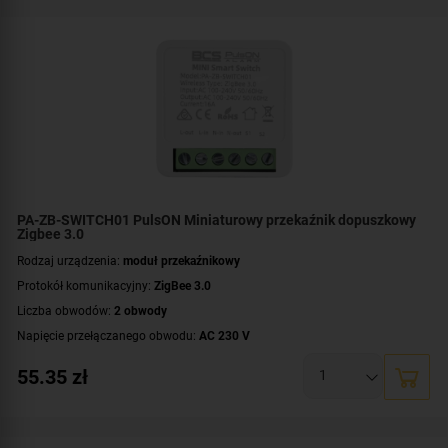
PA-ZB-SWITCH01 PulsON Miniaturowy przekaźnik dopuszkowy
Zigbee 3.0
Rodzaj urządzenia:
moduł przekaźnikowy
Protokół komunikacyjny:
ZigBee 3.0
Liczba obwodów:
2 obwody
Napięcie przełączanego obwodu:
AC 230 V
Zasilanie:
AC 230 V
55.35
zł
Montaż:
dopuszkowy