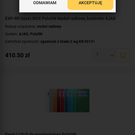
ODMAWIAM
AKCEPTUJĘ
EXP-RF(Ajax)-BOX PulsON Moduł radiowy, kontroler AJAX
Rodzaj urządzenia:
moduł radiowy
System:
AJAX
,
PulsON
Certyfikat zgodności:
zgodność z Grade 2 wg EN 50131
410.50
zł
Front LCD/S do manipulatora PulsON