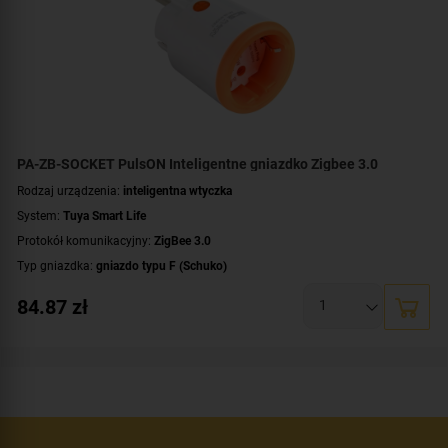
PA-ZB-SOCKET PulsON Inteligentne gniazdko Zigbee 3.0
Rodzaj urządzenia:
inteligentna wtyczka
System:
Tuya Smart Life
Protokół komunikacyjny:
ZigBee 3.0
Typ gniazdka:
gniazdo typu F (Schuko)
Maksymalne natężenie:
16 A
84.87
zł