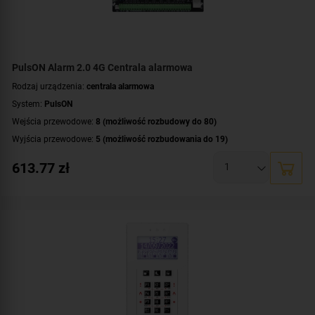
PulsON Alarm 2.0 4G Centrala alarmowa
Rodzaj urządzenia:
centrala alarmowa
System:
PulsON
Wejścia przewodowe:
8 (możliwość rozbudowy do 80)
Wyjścia przewodowe:
5 (możliwość rozbudowania do 19)
Obsługa urządzeń bezprzewodowych:
tak (urządzenia systemu AJAX)
613.77
zł
Liczba obsługiwanych stref:
8 partycji (2 tryby)
Wbudowane moduły:
moduł GSM 2G/4G
,
moduł IP
,
moduł Wi-Fi
Technologia transmisji danych:
LTE
,
GSM
,
GPRS
,
HSPA
,
EDGE
,
Ethernet/IP
Certyfikat zgodności:
zgodność z Grade 2 wg EN 50131