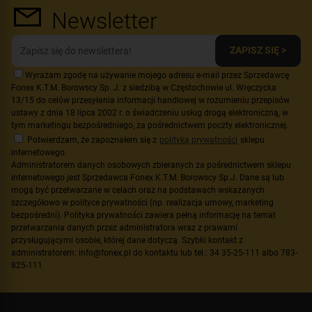
Newsletter
ZAPISZ SIĘ >
Wyrażam zgodę na używanie mojego adresu e-mail przez Sprzedawcę
Fonex K.T.M. Borowscy Sp. J. z siedzibą w Częstochowie ul. Wręczycka
13/15 do celów przesyłania informacji handlowej w rozumieniu przepisów
ustawy z dnia 18 lipca 2002 r. o świadczeniu usług drogą elektroniczną, w
tym marketingu bezpośredniego, za pośrednictwem poczty elektronicznej.
Potwierdzam, że zapoznałem się z
polityką prywatności
sklepu
internetowego
Administratorem danych osobowych zbieranych za pośrednictwem sklepu
internetowego jest Sprzedawca Fonex K.T.M. Borowscy Sp.J. Dane są lub
mogą być przetwarzane w celach oraz na podstawach wskazanych
szczegółowo w polityce prywatności (np. realizacja umowy, marketing
bezpośredni). Polityka prywatności zawiera pełną informację na temat
przetwarzania danych przez administratora wraz z prawami
przysługującymi osobie, której dane dotyczą. Szybki kontakt z
administratorem: info@fonex.pl do kontaktu lub tel.: 34 35-25-111 albo 783-
825-111