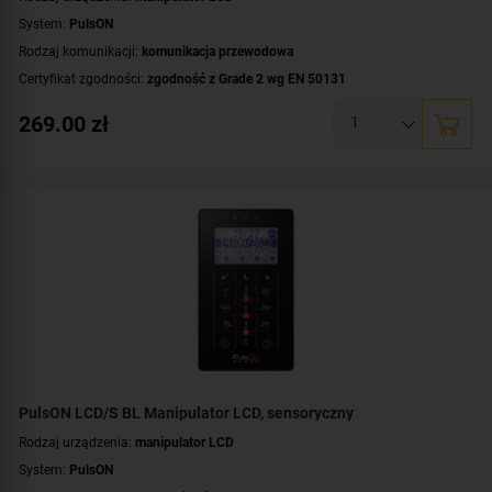
System:
PulsON
Rodzaj komunikacji:
komunikacja przewodowa
Certyfikat zgodności:
zgodność z Grade 2 wg EN 50131
Wyświetlacz:
duży, czytelny wyświetlacz LCD
269.00
zł
Dodatkowe informacje:
podświetlenie wyświetlacza i klawiszy
,
przyciski
sensoryczne
Kolor obudowy:
biały
PulsON LCD/S BL Manipulator LCD, sensoryczny
Rodzaj urządzenia:
manipulator LCD
System:
PulsON