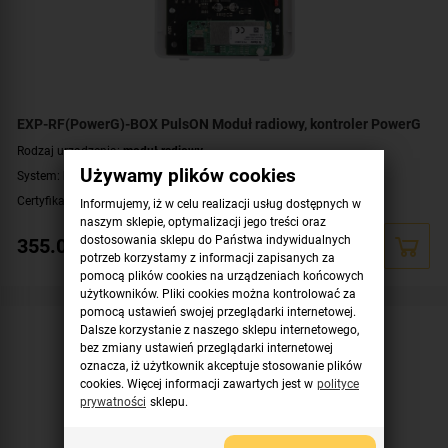
EXP-RF(PowerG)-BOX PulsON Moduł radiowy, kontroler PowerG
Rodzaj urządzenia:
moduł radiowy
Używamy plików cookies
System:
PulsON
,
PowerG
Certyfikat zgodności:
zgodność z Grade 2 wg EN 50131
Informujemy, iż w celu realizacji usług dostępnych w
naszym sklepie, optymalizacji jego treści oraz
dostosowania sklepu do Państwa indywidualnych
355.00
zł
potrzeb korzystamy z informacji zapisanych za
pomocą plików cookies na urządzeniach końcowych
użytkowników. Pliki cookies można kontrolować za
pomocą ustawień swojej przeglądarki internetowej.
Dalsze korzystanie z naszego sklepu internetowego,
bez zmiany ustawień przeglądarki internetowej
oznacza, iż użytkownik akceptuje stosowanie plików
cookies. Więcej informacji zawartych jest w
polityce
prywatności
sklepu.