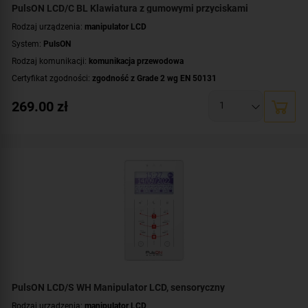
PulsON LCD/C BL Klawiatura z gumowymi przyciskami
Rodzaj urządzenia:
manipulator LCD
System:
PulsON
Rodzaj komunikacji:
komunikacja przewodowa
Certyfikat zgodności:
zgodność z Grade 2 wg EN 50131
Wyświetlacz:
duży, czytelny wyświetlacz LCD
269.00
zł
Dodatkowe informacje:
podświetlenie wyświetlacza i klawiszy
,
przyciski
gumowe
Kolor obudowy:
czarny
PulsON LCD/S WH Manipulator LCD, sensoryczny
Rodzaj urządzenia:
manipulator LCD