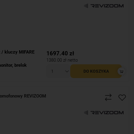
t / kluczy MIFARE
1697.40
zł
1380.00
zł netto
onitor
,
brelok
DO KOSZYKA
domofonowy REVIZOOM