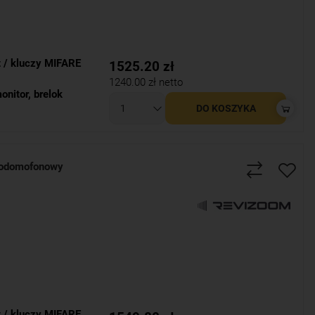
t / kluczy MIFARE
1525.20
zł
1240.00
zł netto
onitor
,
brelok
DO KOSZYKA
odomofonowy
t / kluczy MIFARE