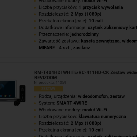
Wbudowane moduły:
moduł Wi-Fi
Liczba przycisków:
1 przycisk wywołania
Rozdzielczość:
2 Mpx (1080p)
Przekątna ekranu [cale]:
10 cali
Dodatkowe informacje:
czytnik zbliżeniowy kar
Przeznaczenie:
jednorodzinny
Zawartość zestawu:
kaseta zewnętrzna
,
wideom
MIFARE - 4 szt.
,
zasilacz
RM-T404HDI WHITE/RC-411HD-CK Zestaw wide
REVIZOOM
Nr produktu: 11359
ZESTAW
Rodzaj urządzenia:
wideodomofon, zestaw
System:
SMART 4WIRE
Wbudowane moduły:
moduł Wi-Fi
Liczba przycisków:
klawiatura numeryczna
Rozdzielczość:
2 Mpx (1080p)
Przekątna ekranu [cale]:
10 cali
Dodatkowe informacje:
czytnik zbliżeniowy kar