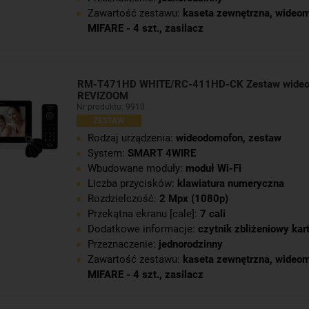
Zawartość zestawu:
kaseta zewnętrzna
,
wideom
MIFARE - 4 szt.
,
zasilacz
RM-T471HD WHITE/RC-411HD-CK Zestaw wide
REVIZOOM
Nr produktu: 9910
ZESTAW
Rodzaj urządzenia:
wideodomofon, zestaw
System:
SMART 4WIRE
Wbudowane moduły:
moduł Wi-Fi
Liczba przycisków:
klawiatura numeryczna
Rozdzielczość:
2 Mpx (1080p)
Przekątna ekranu [cale]:
7 cali
Dodatkowe informacje:
czytnik zbliżeniowy kar
Przeznaczenie:
jednorodzinny
Zawartość zestawu:
kaseta zewnętrzna
,
wideom
MIFARE - 4 szt.
,
zasilacz