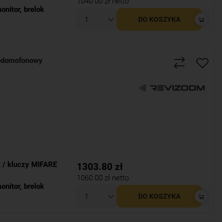
1040.00
zł netto
onitor
,
brelok
DO KOSZYKA
odomofonowy
t / kluczy MIFARE
1303.80
zł
1060.00
zł netto
onitor
,
brelok
DO KOSZYKA