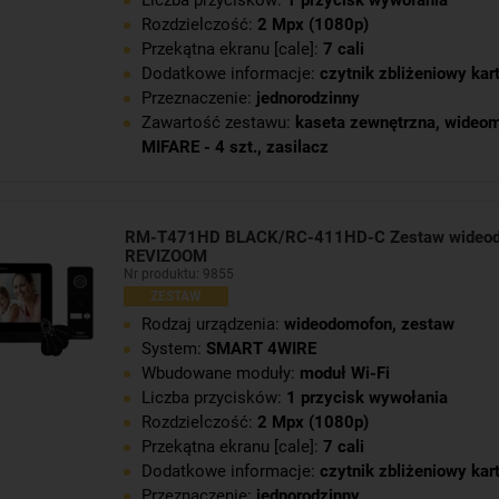
Liczba przycisków:
1 przycisk wywołania
Rozdzielczość:
2 Mpx (1080p)
Przekątna ekranu [cale]:
7 cali
Dodatkowe informacje:
czytnik zbliżeniowy kar
Przeznaczenie:
jednorodzinny
Zawartość zestawu:
kaseta zewnętrzna
,
wideom
MIFARE - 4 szt.
,
zasilacz
RM-T471HD BLACK/RC-411HD-C Zestaw wideo
REVIZOOM
Nr produktu: 9855
ZESTAW
Rodzaj urządzenia:
wideodomofon, zestaw
System:
SMART 4WIRE
Wbudowane moduły:
moduł Wi-Fi
Liczba przycisków:
1 przycisk wywołania
Rozdzielczość:
2 Mpx (1080p)
Przekątna ekranu [cale]:
7 cali
Dodatkowe informacje:
czytnik zbliżeniowy kar
Przeznaczenie:
jednorodzinny