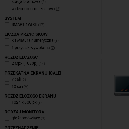
stacja bramowa
(2)
wideodomofon, zestaw
(12)
SYSTEM
SMART 4WIRE
(17)
LICZBA PRZYCISKÓW
klawiatura numeryczna
(8)
1 przycisk wywołania
(7)
ROZDZIELCZOŚĆ
2 Mpx (1080p)
(14)
PRZEKĄTNA EKRANU [CALE]
7 cali
(6)
10 cali
(9)
ROZDZIELCZOŚĆ EKRANU
1024 x 600 px
(3)
RODZAJ MONITORA
głośnomówiący
(3)
PRZEZNACZENIE