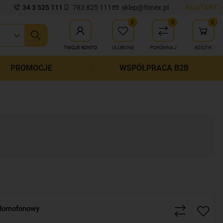
34 3 525 111
783 825 111
sklep@fonex.pl
KONTAKT >
0
0
0
ij wyszukiwanie
TWOJE KONTO
ULUBIONE
PORÓWNAJ
KOSZYK
PROMOCJE
WSPÓŁPRACA B2B
domofonowy