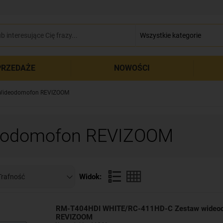
zamkn
RZEDAŻE
NOWOŚCI
Wideodomofon REVIZOOM
eodomofon REVIZOOM
Widok:
RM-T404HDI WHITE/RC-411HD-C Zestaw wideo
REVIZOOM