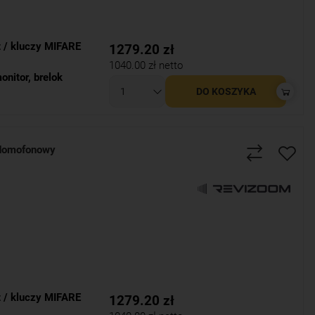
t / kluczy MIFARE
1279.20
zł
1040.00
zł netto
onitor
,
brelok
DO KOSZYKA
domofonowy
t / kluczy MIFARE
1279.20
zł