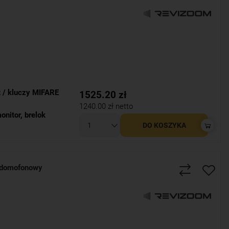
t / kluczy MIFARE
1525.20
zł
1240.00
zł netto
onitor
,
brelok
DO KOSZYKA
domofonowy