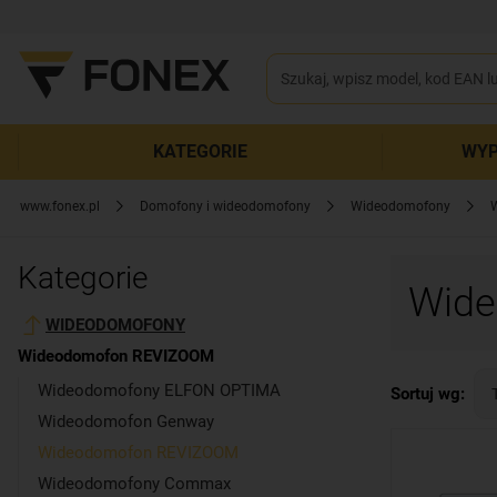
KATEGORIE
WYP
www.fonex.pl
Domofony i wideodomofony
Wideodomofony
Kategorie
Wid
WIDEODOMOFONY
Wideodomofon REVIZOOM
Wideodomofony ELFON OPTIMA
Sortuj wg:
Wideodomofon Genway
Wideodomofon REVIZOOM
Wideodomofony Commax