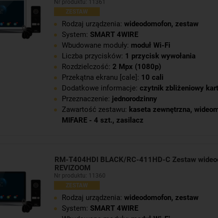
Nr produktu: 11361
ZESTAW
Rodzaj urządzenia:
wideodomofon, zestaw
System:
SMART 4WIRE
Wbudowane moduły:
moduł Wi-Fi
Liczba przycisków:
1 przycisk wywołania
Rozdzielczość:
2 Mpx (1080p)
Przekątna ekranu [cale]:
10 cali
Dodatkowe informacje:
czytnik zbliżeniowy kar
Przeznaczenie:
jednorodzinny
Zawartość zestawu:
kaseta zewnętrzna
,
wideom
MIFARE - 4 szt.
,
zasilacz
RM-T404HDI BLACK/RC-411HD-C Zestaw wideo
REVIZOOM
Nr produktu: 11360
ZESTAW
Rodzaj urządzenia:
wideodomofon, zestaw
System:
SMART 4WIRE