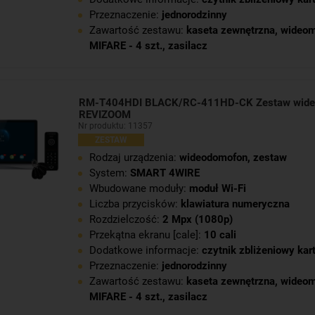
Przeznaczenie:
jednorodzinny
Zawartość zestawu:
kaseta zewnętrzna
,
wideom
MIFARE - 4 szt.
,
zasilacz
RM-T404HDI BLACK/RC-411HD-CK Zestaw wid
REVIZOOM
Nr produktu: 11357
ZESTAW
Rodzaj urządzenia:
wideodomofon, zestaw
System:
SMART 4WIRE
Wbudowane moduły:
moduł Wi-Fi
Liczba przycisków:
klawiatura numeryczna
Rozdzielczość:
2 Mpx (1080p)
Przekątna ekranu [cale]:
10 cali
Dodatkowe informacje:
czytnik zbliżeniowy kar
Przeznaczenie:
jednorodzinny
Zawartość zestawu:
kaseta zewnętrzna
,
wideom
MIFARE - 4 szt.
,
zasilacz