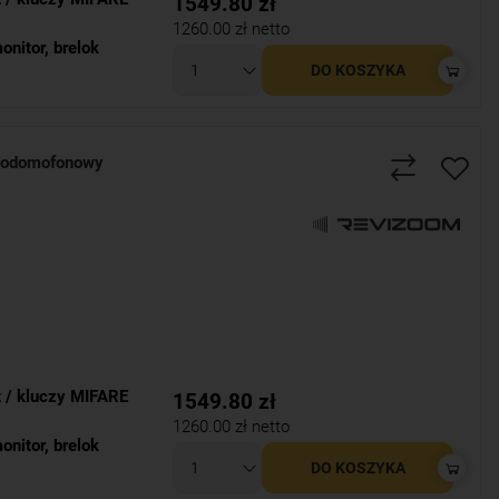
1549.80
zł
1260.00
zł netto
onitor
,
brelok
DO KOSZYKA
eodomofonowy
t / kluczy MIFARE
1549.80
zł
1260.00
zł netto
onitor
,
brelok
DO KOSZYKA