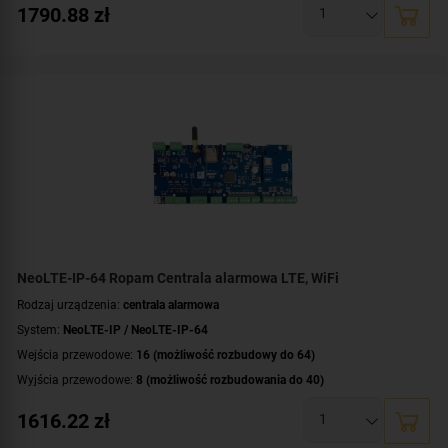
1790.88
zł
Liczba obsługiwanych stref:
4 strefy
Wbudowane moduły:
modem LTE obsługa sieci 4G i 2G
,
moduł Wi-Fi
Technologia transmisji danych:
LTE
,
GSM
,
GPRS
,
HSPA
,
EDGE
,
Ethernet/IP
Certyfikat zgodności:
zgodność z Grade 2 wg EN 50131
Dodatkowe informacje:
funkcje kontroli dostępu i automatyki domowej
,
wbudowany zasilacz buforowy 12V/1.5A
Montaż:
szyna DIN
NeoLTE-IP-64 Ropam Centrala alarmowa LTE, WiFi
Rodzaj urządzenia:
centrala alarmowa
System:
NeoLTE-IP / NeoLTE-IP-64
Wejścia przewodowe:
16 (możliwość rozbudowy do 64)
Wyjścia przewodowe:
8 (możliwość rozbudowania do 40)
Obsługa urządzeń bezprzewodowych:
tak (ale z dodatkowym modułem)
1616.22
zł
Liczba obsługiwanych stref:
4 strefy