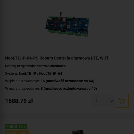
Certyfikat zgodności:
zgodność z Grade 2 wg EN 50131
Dodatkowe informacje:
funkcje kontroli dostępu i automatyki domowej
Montaż:
szyna DIN
NeoLTE-IP-64-PS Ropam Centrala alarmowa LTE, WiFi
Rodzaj urządzenia:
centrala alarmowa
System:
NeoLTE-IP / NeoLTE-IP-64
Wejścia przewodowe:
16 (możliwość rozbudowy do 64)
Wyjścia przewodowe:
8 (możliwość rozbudowania do 40)
Obsługa urządzeń bezprzewodowych:
tak (ale z dodatkowym modułem)
1688.79
zł
Liczba obsługiwanych stref:
4 strefy
Wbudowane moduły:
modem LTE obsługa sieci 4G i 2G
,
moduł Wi-Fi
Technologia transmisji danych:
LTE
,
GSM
,
GPRS
,
HSPA
,
EDGE
,
Ethernet/IP
Certyfikat zgodności:
zgodność z Grade 2 wg EN 50131
RABAT 30%
Dodatkowe informacje:
WYPRZEDAŻ
funkcje kontroli dostępu i automatyki domowej
,