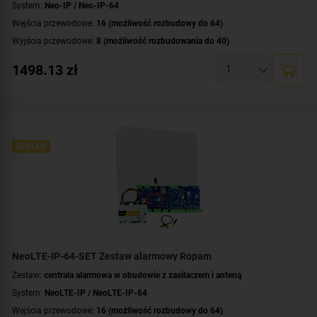
System:
Neo-IP / Neo-IP-64
Wejścia przewodowe:
16 (możliwość rozbudowy do 64)
Wyjścia przewodowe:
8 (możliwość rozbudowania do 40)
Obsługa urządzeń bezprzewodowych:
tak (ale z dodatkowym modułem)
1498.13
zł
Liczba obsługiwanych stref:
4 strefy
Wbudowane moduły:
moduł Wi-Fi
Technologia transmisji danych:
Ethernet/IP
Certyfikat zgodności:
zgodność z Grade 2 wg EN 50131
Dodatkowe informacje:
ZESTAW
funkcje kontroli dostępu i automatyki domowej
Montaż:
szyna DIN
NeoLTE-IP-64-SET Zestaw alarmowy Ropam
Zestaw:
centrala alarmowa w obudowie z zasilaczem i anteną
System:
NeoLTE-IP / NeoLTE-IP-64
Wejścia przewodowe:
16 (możliwość rozbudowy do 64)