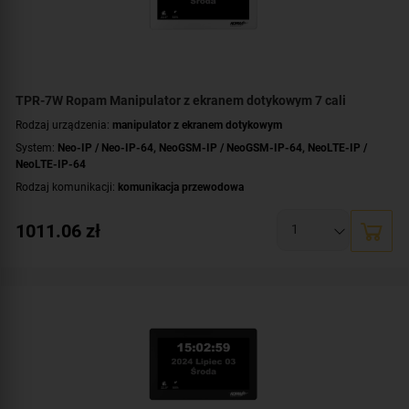
TPR-7W Ropam Manipulator z ekranem dotykowym 7 cali
Rodzaj urządzenia:
manipulator z ekranem dotykowym
System:
Neo-IP / Neo-IP-64
,
NeoGSM-IP / NeoGSM-IP-64
,
NeoLTE-IP /
NeoLTE-IP-64
Rodzaj komunikacji:
komunikacja przewodowa
Przekątna ekranu [cale]:
7 cali
1011.06
zł
Dotyk:
pojemnościowy
Kolor obudowy:
biały