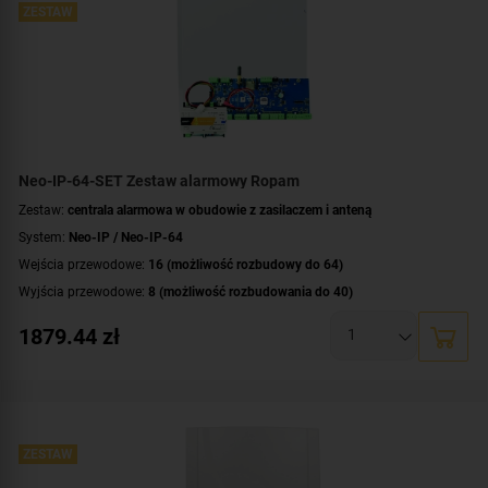
Dodatkowe informacje:
ZESTAW
funkcje kontroli dostępu i automatyki domowej
,
wbudowany zasilacz buforowy 12V/1.5A
Montaż:
szyna DIN
Neo-IP-64-SET Zestaw alarmowy Ropam
Zestaw:
centrala alarmowa w obudowie z zasilaczem i anteną
System:
Neo-IP / Neo-IP-64
Wejścia przewodowe:
16 (możliwość rozbudowy do 64)
Wyjścia przewodowe:
8 (możliwość rozbudowania do 40)
Obsługa urządzeń bezprzewodowych:
tak (ale z dodatkowym modułem)
1879.44
zł
Liczba obsługiwanych stref:
4 strefy
Wbudowane moduły:
moduł Wi-Fi
Technologia transmisji danych:
Ethernet/IP
Certyfikat zgodności:
zgodność z Grade 2 wg EN 50131
Dodatkowe informacje:
ZESTAW
funkcje kontroli dostępu i automatyki domowej
Zawartość zestawu:
antena
,
centrala alarmowa
,
zasilacz
,
obudowa