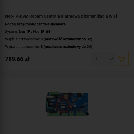
Neo-IP-D9M Ropam Centrala alarmowa z komunikacją WiFi
Rodzaj urządzenia:
centrala alarmowa
System:
Neo-IP / Neo-IP-64
Wejścia przewodowe:
8 (możliwość rozbudowy do 32)
Wyjścia przewodowe:
8 (możliwość rozbudowy do 24)
Obsługa urządzeń bezprzewodowych:
tak (ale z dodatkowym modułem)
789.66
zł
Liczba obsługiwanych stref:
2 strefy
Wbudowane moduły:
moduł Wi-Fi
Technologia transmisji danych:
Ethernet/IP
Certyfikat zgodności:
zgodność z Grade 2 wg EN 50131
Dodatkowe informacje:
funkcje kontroli dostępu i automatyki domowej
Montaż:
szyna DIN