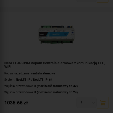
Wbudowane moduły:
modem LTE obsługa sieci 4G i 2G
,
moduł Wi-Fi
Technologia transmisji danych:
LTE
,
GSM
,
GPRS
,
HSPA
,
EDGE
,
Ethernet/IP
Certyfikat zgodności:
zgodność z Grade 2 wg EN 50131
Dodatkowe informacje:
funkcje kontroli dostępu i automatyki domowej
NeoLTE-IP-D9M Ropam Centrala alarmowa z komunikacją LTE,
WiFi
Rodzaj urządzenia:
centrala alarmowa
System:
NeoLTE-IP / NeoLTE-IP-64
Wejścia przewodowe:
8 (możliwość rozbudowy do 32)
Wyjścia przewodowe:
8 (możliwość rozbudowy do 24)
Obsługa urządzeń bezprzewodowych:
tak (ale z dodatkowym modułem)
1035.66
zł
Liczba obsługiwanych stref:
2 strefy
Wbudowane moduły:
modem LTE obsługa sieci 4G i 2G
,
moduł Wi-Fi