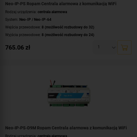
Neo-IP-PS Ropam Centrala alarmowa z komunikacją WiFi
Rodzaj urządzenia:
centrala alarmowa
System:
Neo-IP / Neo-IP-64
Wejścia przewodowe:
8 (możliwość rozbudowy do 32)
Wyjścia przewodowe:
8 (możliwość rozbudowy do 24)
Obsługa urządzeń bezprzewodowych:
tak (ale z dodatkowym modułem)
765.06
zł
Liczba obsługiwanych stref:
2 strefy
Wbudowane moduły:
moduł Wi-Fi
Technologia transmisji danych:
Ethernet/IP
Certyfikat zgodności:
zgodność z Grade 2 wg EN 50131
Dodatkowe informacje:
funkcje kontroli dostępu i automatyki domowej
,
wbudowany zasilacz buforowy 12V/1.5A
Neo-IP-PS-D9M Ropam Centrala alarmowa z komunikacją WiFi
Rodzaj urządzenia:
centrala alarmowa