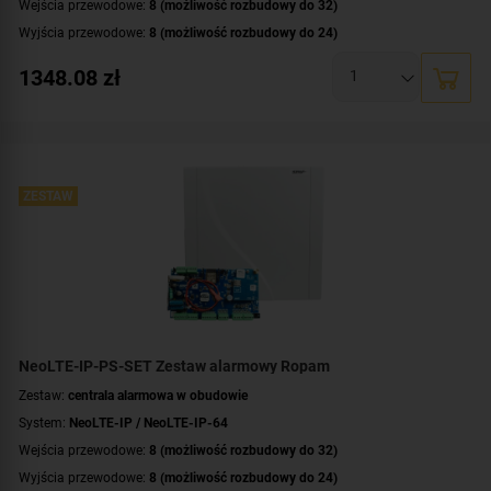
Wejścia przewodowe:
8 (możliwość rozbudowy do 32)
Wyjścia przewodowe:
8 (możliwość rozbudowy do 24)
Obsługa urządzeń bezprzewodowych:
tak (ale z dodatkowym modułem)
1348.08
zł
Liczba obsługiwanych stref:
2 strefy
Wbudowane moduły:
modem LTE obsługa sieci 4G i 2G
,
moduł Wi-Fi
Technologia transmisji danych:
LTE
,
GSM
,
GPRS
,
HSPA
,
EDGE
,
Ethernet/IP
Certyfikat zgodności:
zgodność z Grade 2 wg EN 50131
Dodatkowe informacje:
ZESTAW
funkcje kontroli dostępu i automatyki domowej
Zawartość zestawu:
antena
,
centrala alarmowa
,
zasilacz
,
obudowa
NeoLTE-IP-PS-SET Zestaw alarmowy Ropam
Zestaw:
centrala alarmowa w obudowie
System:
NeoLTE-IP / NeoLTE-IP-64
Wejścia przewodowe:
8 (możliwość rozbudowy do 32)
Wyjścia przewodowe:
8 (możliwość rozbudowy do 24)