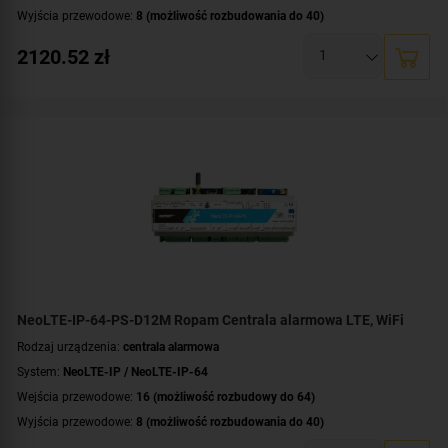
Wyjścia przewodowe:
8 (możliwość rozbudowania do 40)
Obsługa urządzeń bezprzewodowych:
tak (ale z dodatkowym modułem)
2120.52
zł
Liczba obsługiwanych stref:
4 strefy
Wbudowane moduły:
modem LTE obsługa sieci 4G i 2G
,
moduł Wi-Fi
Technologia transmisji danych:
LTE
,
GSM
,
GPRS
,
HSPA
,
EDGE
,
Ethernet/IP
Certyfikat zgodności:
zgodność z Grade 2 wg EN 50131
Dodatkowe informacje:
funkcje kontroli dostępu i automatyki domowej
Zawartość zestawu:
antena
,
centrala alarmowa
,
zasilacz
,
obudowa
NeoLTE-IP-64-PS-D12M Ropam Centrala alarmowa LTE, WiFi
Rodzaj urządzenia:
centrala alarmowa
System:
NeoLTE-IP / NeoLTE-IP-64
Wejścia przewodowe:
16 (możliwość rozbudowy do 64)
Wyjścia przewodowe:
8 (możliwość rozbudowania do 40)
Obsługa urządzeń bezprzewodowych:
tak (ale z dodatkowym modułem)