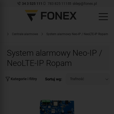
34 3 525 111
783 825 111
sklep@fonex.pl
owe
Centrale alarmowe
System alarmowy Neo-IP / NeoLTE-IP Ropam
System alarmowy Neo-IP /
NeoLTE-IP Ropam
Sortuj wg:
Kategorie i filtry