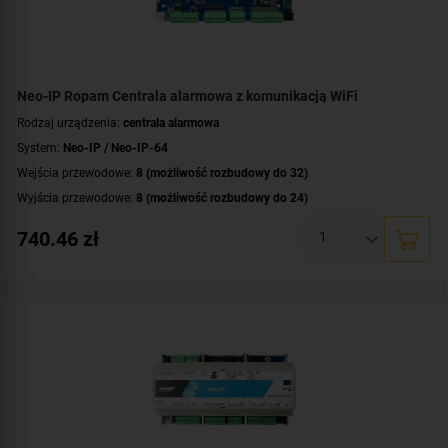
Neo-IP Ropam Centrala alarmowa z komunikacją WiFi
Rodzaj urządzenia:
centrala alarmowa
System:
Neo-IP / Neo-IP-64
Wejścia przewodowe:
8 (możliwość rozbudowy do 32)
Wyjścia przewodowe:
8 (możliwość rozbudowy do 24)
Obsługa urządzeń bezprzewodowych:
tak (ale z dodatkowym modułem)
740.46
zł
Liczba obsługiwanych stref:
2 strefy
Wbudowane moduły:
moduł Wi-Fi
Technologia transmisji danych:
Ethernet/IP
Certyfikat zgodności:
zgodność z Grade 2 wg EN 50131
Dodatkowe informacje:
funkcje kontroli dostępu i automatyki domowej