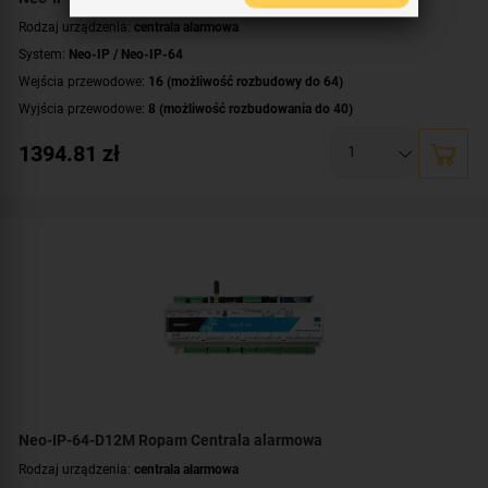
Rodzaj urządzenia:
centrala alarmowa
System:
Neo-IP / Neo-IP-64
Wejścia przewodowe:
16 (możliwość rozbudowy do 64)
Wyjścia przewodowe:
8 (możliwość rozbudowania do 40)
Obsługa urządzeń bezprzewodowych:
tak (ale z dodatkowym modułem)
1394.81
zł
Liczba obsługiwanych stref:
4 strefy
Wbudowane moduły:
moduł Wi-Fi
Technologia transmisji danych:
Ethernet/IP
Certyfikat zgodności:
zgodność z Grade 2 wg EN 50131
Dodatkowe informacje:
funkcje kontroli dostępu i automatyki domowej
Neo-IP-64-D12M Ropam Centrala alarmowa
Rodzaj urządzenia:
centrala alarmowa