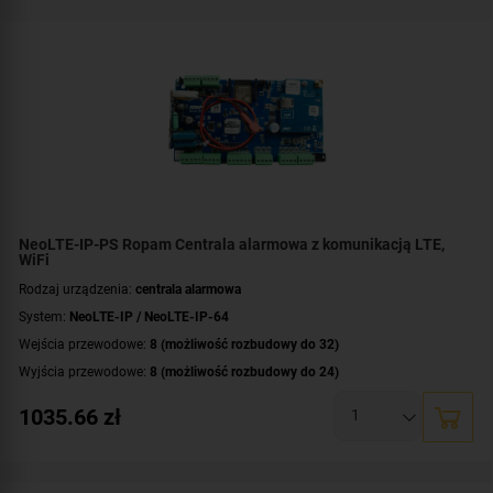
Technologia transmisji danych:
LTE
,
GSM
,
GPRS
,
HSPA
,
EDGE
,
Ethernet/IP
Certyfikat zgodności:
zgodność z Grade 2 wg EN 50131
Dodatkowe informacje:
funkcje kontroli dostępu i automatyki domowej
Montaż:
szyna DIN
NeoLTE-IP-PS Ropam Centrala alarmowa z komunikacją LTE,
WiFi
Rodzaj urządzenia:
centrala alarmowa
System:
NeoLTE-IP / NeoLTE-IP-64
Wejścia przewodowe:
8 (możliwość rozbudowy do 32)
Wyjścia przewodowe:
8 (możliwość rozbudowy do 24)
Obsługa urządzeń bezprzewodowych:
tak (ale z dodatkowym modułem)
1035.66
zł
Liczba obsługiwanych stref:
2 strefy
Wbudowane moduły:
modem LTE obsługa sieci 4G i 2G
,
moduł Wi-Fi
Technologia transmisji danych:
LTE
,
GSM
,
GPRS
,
HSPA
,
EDGE
,
Ethernet/IP