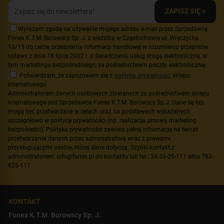
ZAPISZ SIĘ >
Wyrażam zgodę na używanie mojego adresu e-mail przez Sprzedawcę
Fonex K.T.M. Borowscy Sp. J. z siedzibą w Częstochowie ul. Wręczycka
13/15 do celów przesyłania informacji handlowej w rozumieniu przepisów
ustawy z dnia 18 lipca 2002 r. o świadczeniu usług drogą elektroniczną, w
tym marketingu bezpośredniego, za pośrednictwem poczty elektronicznej.
Potwierdzam, że zapoznałem się z
polityką prywatności
sklepu
internetowego
Administratorem danych osobowych zbieranych za pośrednictwem sklepu
internetowego jest Sprzedawca Fonex K.T.M. Borowscy Sp.J. Dane są lub
mogą być przetwarzane w celach oraz na podstawach wskazanych
szczegółowo w polityce prywatności (np. realizacja umowy, marketing
bezpośredni). Polityka prywatności zawiera pełną informację na temat
przetwarzania danych przez administratora wraz z prawami
przysługującymi osobie, której dane dotyczą. Szybki kontakt z
administratorem: info@fonex.pl do kontaktu lub tel.: 34 35-25-111 albo 783-
825-111
KONTAKT
Fonex K.T.M. Borowscy Sp. J.