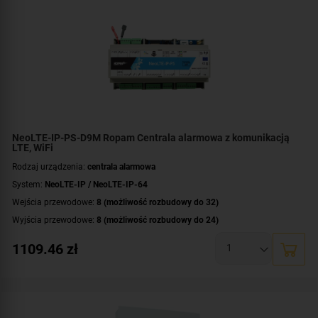
Certyfikat zgodności:
zgodność z Grade 2 wg EN 50131
Dodatkowe informacje:
funkcje kontroli dostępu i automatyki domowej
,
wbudowany zasilacz buforowy 12V/1.5A
NeoLTE-IP-PS-D9M Ropam Centrala alarmowa z komunikacją
LTE, WiFi
Rodzaj urządzenia:
centrala alarmowa
System:
NeoLTE-IP / NeoLTE-IP-64
Wejścia przewodowe:
8 (możliwość rozbudowy do 32)
Wyjścia przewodowe:
8 (możliwość rozbudowy do 24)
Obsługa urządzeń bezprzewodowych:
tak (ale z dodatkowym modułem)
1109.46
zł
Liczba obsługiwanych stref:
2 strefy
Wbudowane moduły:
modem LTE obsługa sieci 4G i 2G
,
moduł Wi-Fi
Technologia transmisji danych:
LTE
,
GSM
,
GPRS
,
HSPA
,
EDGE
,
Ethernet/IP
Certyfikat zgodności:
zgodność z Grade 2 wg EN 50131