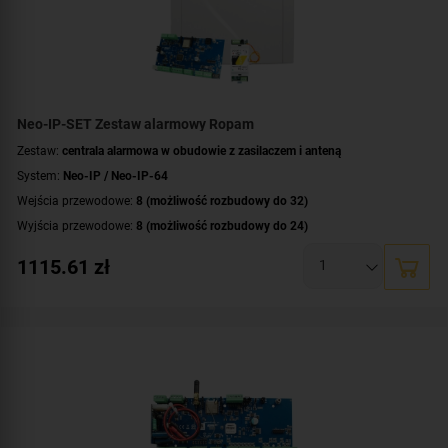
Neo-IP-SET Zestaw alarmowy Ropam
Zestaw:
centrala alarmowa w obudowie z zasilaczem i anteną
System:
Neo-IP / Neo-IP-64
Wejścia przewodowe:
8 (możliwość rozbudowy do 32)
Wyjścia przewodowe:
8 (możliwość rozbudowy do 24)
Obsługa urządzeń bezprzewodowych:
tak (ale z dodatkowym modułem)
1115.61
zł
Liczba obsługiwanych stref:
2 strefy
Wbudowane moduły:
moduł Wi-Fi
Technologia transmisji danych:
Ethernet/IP
Certyfikat zgodności:
zgodność z Grade 2 wg EN 50131
Dodatkowe informacje:
funkcje kontroli dostępu i automatyki domowej
Zawartość zestawu:
antena
,
centrala alarmowa
,
zasilacz
,
obudowa