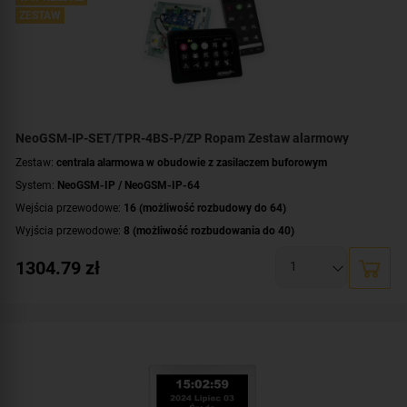
wbudowany zasilacz buforowy 12V/1.5A
ZESTAW
NeoGSM-IP-SET/TPR-4BS-P/ZP Ropam Zestaw alarmowy
Zestaw:
centrala alarmowa w obudowie z zasilaczem buforowym
System:
NeoGSM-IP / NeoGSM-IP-64
Wejścia przewodowe:
16 (możliwość rozbudowy do 64)
Wyjścia przewodowe:
8 (możliwość rozbudowania do 40)
Obsługa urządzeń bezprzewodowych:
tak (ale z dodatkowym modułem)
1304.79
zł
Liczba obsługiwanych stref:
4 strefy
Wbudowane moduły:
moduł GSM 2G
,
moduł Wi-Fi
Technologia transmisji danych:
GSM
,
GPRS
,
Ethernet/IP
Dodatkowe informacje:
funkcje kontroli dostępu i automatyki domowej
Zawartość zestawu:
antena
,
panel dotykowy
,
zasilacz
,
obudowa