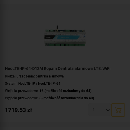
Wbudowane moduły:
modem LTE obsługa sieci 4G i 2G
,
moduł Wi-Fi
Technologia transmisji danych:
LTE
,
GSM
,
GPRS
,
HSPA
,
EDGE
,
Ethernet/IP
Certyfikat zgodności:
zgodność z Grade 2 wg EN 50131
Dodatkowe informacje:
funkcje kontroli dostępu i automatyki domowej
NeoLTE-IP-64-D12M Ropam Centrala alarmowa LTE, WiFi
Rodzaj urządzenia:
centrala alarmowa
System:
NeoLTE-IP / NeoLTE-IP-64
Wejścia przewodowe:
16 (możliwość rozbudowy do 64)
Wyjścia przewodowe:
8 (możliwość rozbudowania do 40)
Obsługa urządzeń bezprzewodowych:
tak (ale z dodatkowym modułem)
1719.53
zł
Liczba obsługiwanych stref:
4 strefy
Wbudowane moduły:
modem LTE obsługa sieci 4G i 2G
,
moduł Wi-Fi
Technologia transmisji danych:
LTE
,
GSM
,
GPRS
,
HSPA
,
EDGE
,
Ethernet/IP