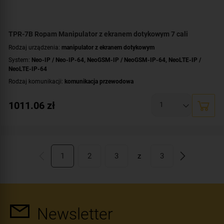
TPR-7B Ropam Manipulator z ekranem dotykowym 7 cali
Rodzaj urządzenia:
manipulator z ekranem dotykowym
System:
Neo-IP / Neo-IP-64
,
NeoGSM-IP / NeoGSM-IP-64
,
NeoLTE-IP /
NeoLTE-IP-64
Rodzaj komunikacji:
komunikacja przewodowa
Przekątna ekranu [cale]:
7 cali
1011.06
zł
Dotyk:
pojemnościowy
Kolor obudowy:
czarny
1
2
3
z
3
Newsletter