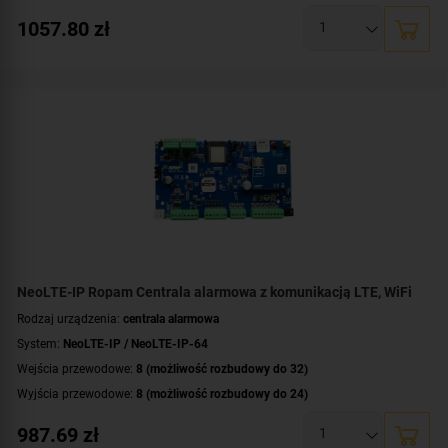
Obsługa urządzeń bezprzewodowych:
tak (ale z dodatkowym modułem)
1057.80
zł
Liczba obsługiwanych stref:
2 strefy
Wbudowane moduły:
modem LTE obsługa sieci 4G i 2G
,
moduł Wi-Fi
Technologia transmisji danych:
LTE
,
GSM
,
GPRS
,
HSPA
,
EDGE
,
Ethernet/IP
Certyfikat zgodności:
zgodność z Grade 2 wg EN 50131
Dodatkowe informacje:
funkcje kontroli dostępu i automatyki domowej
,
wbudowany zasilacz buforowy 12V/1.5A
Zawartość zestawu:
antena
,
centrala alarmowa
,
obudowa
NeoLTE-IP Ropam Centrala alarmowa z komunikacją LTE, WiFi
Rodzaj urządzenia:
centrala alarmowa
System:
NeoLTE-IP / NeoLTE-IP-64
Wejścia przewodowe:
8 (możliwość rozbudowy do 32)
Wyjścia przewodowe:
8 (możliwość rozbudowy do 24)
Obsługa urządzeń bezprzewodowych:
tak (ale z dodatkowym modułem)
987.69
zł
Liczba obsługiwanych stref:
2 strefy