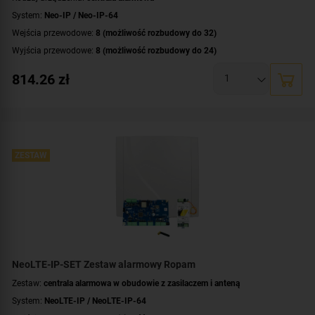
System:
Neo-IP / Neo-IP-64
Wejścia przewodowe:
8 (możliwość rozbudowy do 32)
Wyjścia przewodowe:
8 (możliwość rozbudowy do 24)
Obsługa urządzeń bezprzewodowych:
tak (ale z dodatkowym modułem)
814.26
zł
Liczba obsługiwanych stref:
2 strefy
Wbudowane moduły:
moduł Wi-Fi
Technologia transmisji danych:
Ethernet/IP
Certyfikat zgodności:
zgodność z Grade 2 wg EN 50131
Dodatkowe informacje:
ZESTAW
funkcje kontroli dostępu i automatyki domowej
,
wbudowany zasilacz buforowy 12V/1.5A
Montaż:
szyna DIN
NeoLTE-IP-SET Zestaw alarmowy Ropam
Zestaw:
centrala alarmowa w obudowie z zasilaczem i anteną
System:
NeoLTE-IP / NeoLTE-IP-64