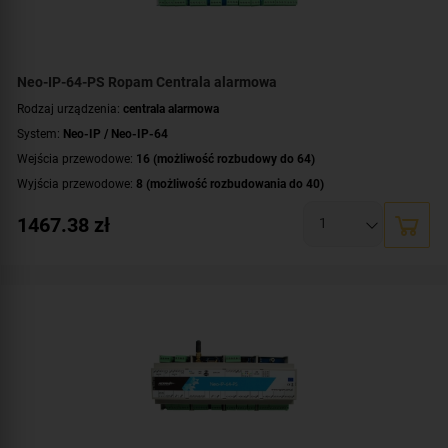
Neo-IP-64-PS Ropam Centrala alarmowa
Rodzaj urządzenia:
centrala alarmowa
System:
Neo-IP / Neo-IP-64
Wejścia przewodowe:
16 (możliwość rozbudowy do 64)
Wyjścia przewodowe:
8 (możliwość rozbudowania do 40)
Obsługa urządzeń bezprzewodowych:
tak (ale z dodatkowym modułem)
1467.38
zł
Liczba obsługiwanych stref:
4 strefy
Wbudowane moduły:
moduł Wi-Fi
Technologia transmisji danych:
Ethernet/IP
Certyfikat zgodności:
zgodność z Grade 2 wg EN 50131
Dodatkowe informacje:
funkcje kontroli dostępu i automatyki domowej
,
wbudowany zasilacz buforowy 12V/1.5A