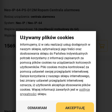
Neo-IP-64-PS-D12M Ropam Centrala alarmowa
Rodzaj urządzenia:
centrala alarmowa
System:
Neo-IP / Neo-IP-64
Wejścia przewodowe:
16 (możliwość rozbudowy do 64)
Wyjścia przewodowe:
8 (możliwość rozbudowania do 40)
Używamy plików cookies
Obsługa urządzeń bezprzewodowych:
tak (ale z dodatkowym modułem)
1569.48
zł
Informujemy, iż w celu realizacji usług dostępnych w
Liczba obsługiwanych stref:
4 strefy
naszym sklepie, optymalizacji jego treści oraz
dostosowania sklepu do Państwa indywidualnych
Wbudowane moduły:
moduł Wi-Fi
potrzeb korzystamy z informacji zapisanych za
Technologia transmisji danych:
Ethernet/IP
pomocą plików cookies na urządzeniach końcowych
Certyfikat zgodności:
zgodność z Grade 2 wg EN 50131
użytkowników. Pliki cookies można kontrolować za
pomocą ustawień swojej przeglądarki internetowej.
Dodatkowe informacje:
funkcje kontroli dostępu i automatyki domowej
,
Dalsze korzystanie z naszego sklepu internetowego,
wbudowany zasilacz buforowy 12V/1.5A
bez zmiany ustawień przeglądarki internetowej
Montaż:
szyna DIN
oznacza, iż użytkownik akceptuje stosowanie plików
cookies. Więcej informacji zawartych jest w
polityce
prywatności
sklepu.
ODMAWIAM
AKCEPTUJĘ
Neo-IP-64 Ropam Centrala alarmowa