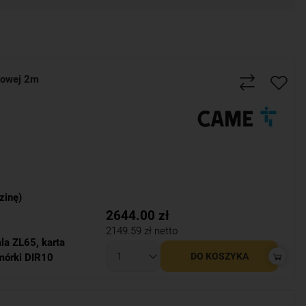
łowej 2m
zinę)
2644.00
zł
2149.59
zł netto
ala ZL65
,
karta
DO KOSZYKA
mórki DIR10