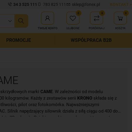
34 3 525 111
783 825 111
sklep@fonex.pl
KONTAKT >
0
0
0
ij wyszukiwanie
TWOJE KONTO
ULUBIONE
PORÓWNAJ
KOSZYK
PROMOCJE
WSPÓŁPRACA B2B
CAME
 skrzydłowych marki
CAME
. W zależności od modelu
400 kilogramów. Każdy z zestawów serii
KRONO
składa się z
stotliwości, pilot oraz fotokomórka. Najważniejszymi
C. Silnik napędzający siłownik działa z siłą ciągu od 400 do
dnie 22 sekundy. Dzięki szerokiemu zakresowi temperatur
E
(z kodem zmiennym), wysyłającego sygnał do wbudowanej
znie w każdych warunkach. Zestawy
Krono Plus
oraz
Krono
o pod ciśnieniem aluminium, dzięki czemu sprzęt jest