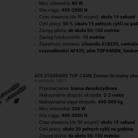
Moc siłownika:
80 W
Siła ciągu:
400-2000 N
Czas otwarcia (do 90 stopni):
około 19 sekund
Cykl pracy:
50 % (około 15 pełnych cykli na god
Zasięg pilota:
do około 50-150 metrów
Zasięg fotokomórki:
10 metrów
Zawartość zestawu:
siłowniki A18230
,
central
częstotliwości AF43S
,
pilot TOP44RBN
,
fotoko
ATS STANDARD TOP CAME Zestaw do bramy skr
Nr produktu: 10612
Przeznaczenie:
brama dwuskrzydłowa
Maksymalna długość skrzydła:
2-3 metry
Maksymalna waga skrzydła:
400-800 kg
Moc siłownika:
250 W
Siła ciągu:
400-3000 N
Czas otwarcia (do 90 stopni):
około 15 sekund
Cykl pracy:
około 20 pełnych cykli na godzinę
Zasięg pilota:
do około 50-150 metrów