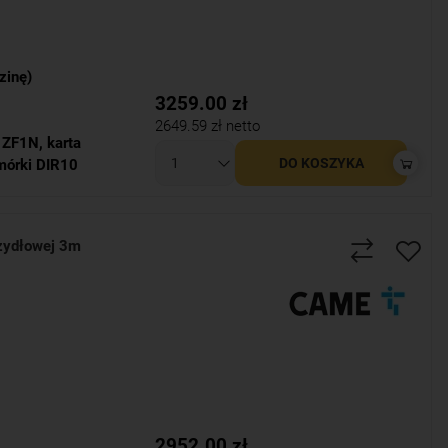
zinę)
3259.00
zł
2649.59
zł netto
a ZF1N
,
karta
DO KOSZYKA
mórki DIR10
zydłowej 3m
2952.00
zł