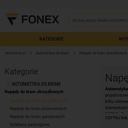
KATEGORIE
WYP
www.fonex.pl
Automatyka do bram
Napędy do bram skrzydłowych
Kategorie
Napę
AUTOMATYKA DO BRAM
Automatyka
Napędy do bram skrzydłowych
przystosowa
Napędy do bram skrzydłowych
kilku elemen
elementami 
Napędy do bram przesuwnych
3000 N. Cza
Napędy do bram garażowych
CZYTAJ DAL
Zestaw napę
pracy siłow
Szlabany parkingowe
centrali ste
Long
są wyp