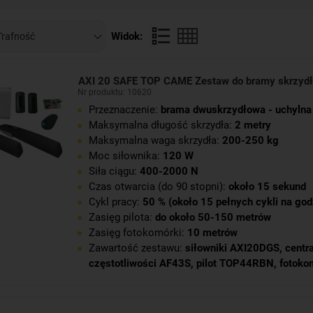
 a jednocześnie nie waży wiele (około 10 kilogramów).
Widok:
AXI 20 SAFE TOP CAME Zestaw do bramy skrzyd
Nr produktu: 10620
Przeznaczenie:
brama dwuskrzydłowa - uchylna
Maksymalna długość skrzydła:
2 metry
Maksymalna waga skrzydła:
200-250 kg
Moc siłownika:
120 W
Siła ciągu:
400-2000 N
Czas otwarcia (do 90 stopni):
około 15 sekund
Cykl pracy:
50 % (około 15 pełnych cykli na god
Zasięg pilota:
do około 50-150 metrów
Zasięg fotokomórki:
10 metrów
Zawartość zestawu:
siłowniki AXI20DGS
,
centr
częstotliwości AF43S
,
pilot TOP44RBN
,
fotoko