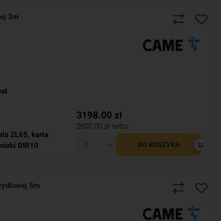
ej 3m
nd
3198.00
zł
2600.00
zł netto
ala ZL65
,
karta
DO KOSZYKA
mórki DIR10
zydłowej 5m