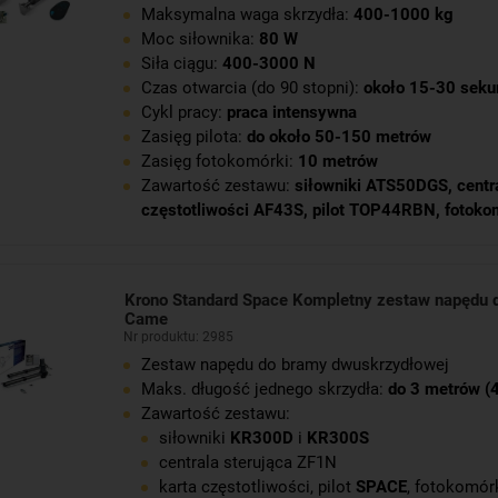
Maksymalna waga skrzydła:
400-1000 kg
Moc siłownika:
80 W
Siła ciągu:
400-3000 N
Czas otwarcia (do 90 stopni):
około 15-30 seku
Cykl pracy:
praca intensywna
Zasięg pilota:
do około 50-150 metrów
Zasięg fotokomórki:
10 metrów
Zawartość zestawu:
siłowniki ATS50DGS
,
centr
częstotliwości AF43S
,
pilot TOP44RBN
,
fotoko
Krono Standard Space Kompletny zestaw napędu 
Came
Nr produktu: 2985
Zestaw napędu do bramy dwuskrzydłowej
Maks. długość jednego skrzydła:
do 3 metrów (
Zawartość zestawu:
siłowniki
KR300D
i
KR300S
centrala sterująca ZF1N
karta częstotliwości, pilot
SPACE
, fotokomór