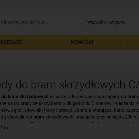
zamkn
RZEDAŻE
NOWOŚCI
dy do bram skrzydłowych 
 do bram skrzydłowych
w naszej ofercie obejmuje napędy do bram
ne są do pracy ze skrzydłami o długości do 5 metrów i wadze do 
tów, są to: siłowniki (lewy i prawy), centrala sterująca, karta czę
są siłowniki do bram skrzydłowych, pracujące przy napięciu 230 V A
s otwarcia do 90 stopni pojedynczego skrzydła bramy wynosi dokła
EJ >
du do bramy skrzydłowej jest obsługiwany za pomocą pilota
SPAC
nika (od -20º do 55º Celsjusza) sprzęt ten może pracować praktyc
rującej.
osażone w wyłączniki krańcowe. Całość wykonana jest z odlewaneg