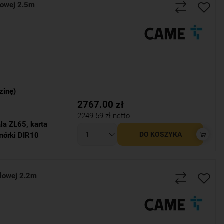
łowej 2.5m
zinę)
2767.00
zł
2249.59
zł netto
ala ZL65
,
karta
DO KOSZYKA
mórki DIR10
łowej 2.2m