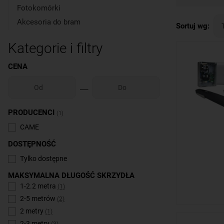
Fotokomórki
wytrzymały,
Akcesoria do bram
Sortuj wg:
Kategorie i filtry
CENA
PRODUCENCI
(1)
CAME
DOSTĘPNOŚĆ
Tylko dostępne
MAKSYMALNA DŁUGOŚĆ SKRZYDŁA
1-2.2 metra
(1)
2-5 metrów
(2)
2 metry
(1)
2-3 metry