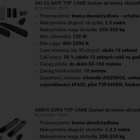
AXI 25 SAFE TOP CAME Zestaw do bramy skrzyd
Nr produktu: 10619
Przeznaczenie:
brama dwuskrzydłowa - uchylna
Maksymalna długość skrzydła:
2.5 metra
Maksymalna waga skrzydła:
250-300 kg
Moc siłownika:
120 W
Siła ciągu:
400-2000 N
Czas otwarcia (do 90 stopni):
około 15 sekund
Cykl pracy:
50 % (około 15 pełnych cykli na god
Zasięg pilota:
do około 50-150 metrów
Zasięg fotokomórki:
10 metrów
Zawartość zestawu:
siłowniki AXI25DGS
,
centr
częstotliwości AF43S
,
pilot TOP44RBN
,
fotoko
AMICO EURO TOP CAME Zestaw do bramy skrzyd
Nr produktu: 10607
Przeznaczenie:
brama dwuskrzydłowa
Maksymalna długość skrzydła:
1-2.2 metra
Maksymalna waga skrzydła:
200-250 kg