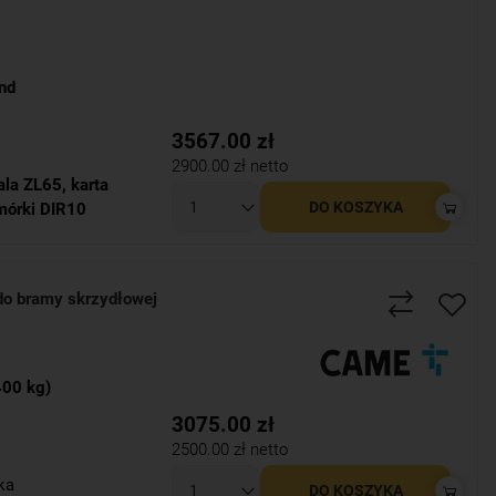
nd
3567.00
zł
2900.00
zł netto
ala ZL65
,
karta
DO KOSZYKA
mórki DIR10
do bramy skrzydłowej
400 kg)
3075.00
zł
2500.00
zł netto
ka
DO KOSZYKA