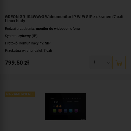
GREON GR-IS4WWv3 Wideomonitor IP WiFi SIP z ekranem 7 cali
Linux biały
Rodzaj urządzenia:
monitor do wideodomofonu
System:
cyfrowy (IP)
Protokół komunikacyjny:
SIP
Przekątna ekranu [cale]:
7 cali
Rozdzielczość ekranu:
1024 x 600 px
799.50
zł
System operacyjny:
Linux
Rodzaj monitora:
głośnomówiący
Dodatkowe informacje:
moduł pamięci
,
łączność bezprzewodowa Wi-Fi
Kolor obudowy:
biały
NA ZAMÓWIENIE