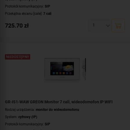
Protokół komunikacyjny:
SIP
Przekątna ekranu [cale]:
7 cali
Rozdzielczość ekranu:
1024 x 600 px
725.70
zł
System operacyjny:
Android
Rodzaj monitora:
głośnomówiący
Kolor obudowy:
biały
NIEDOSTĘPNY
GR-IS1-WAW GREON Monitor 7 cali, wideodomofon IP WIFI
Rodzaj urządzenia:
monitor do wideodomofonu
System:
cyfrowy (IP)
Protokół komunikacyjny:
SIP