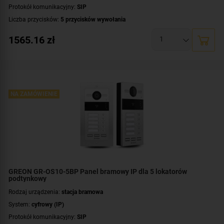
Protokół komunikacyjny:
SIP
Liczba przycisków:
5 przycisków wywołania
Rozdzielczość:
2 Mpx (1080p)
1565.16
zł
Klasa szczelności:
IP65
Wandaloodporność:
IK08
System operacyjny:
Linux
Standard:
UNIQUE 125 kHz
,
Mifare 13,56 MHz
Dodatkowe informacje:
NA ZAMÓWIENIE
czytnik zbliżeniowy kart / kluczy MIFARE
Przeznaczenie:
dla pięciu rodzin
Montaż:
natynkowy
GREON GR-OS10-5BP Panel bramowy IP dla 5 lokatorów
podtynkowy
Rodzaj urządzenia:
stacja bramowa
System:
cyfrowy (IP)
Protokół komunikacyjny:
SIP