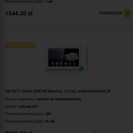
Przekątna ekranu [cale]:
7 cali
Rozdzielczość ekranu:
1024 x 600 px
1544.20
zł
POWIADOM
System operacyjny:
Android
Rodzaj monitora:
głośnomówiący
Dodatkowe informacje:
łączność bezprzewodowa Wi-Fi
Kolor obudowy:
biały
NA ZAMÓWIENIE
GR-IS11-WAW GREON Monitor 10 cali, wideodomofon IP
Rodzaj urządzenia:
monitor do wideodomofonu
System:
cyfrowy (IP)
Protokół komunikacyjny:
SIP
Przekątna ekranu [cale]:
10 cali
Rozdzielczość ekranu:
1024 x 600 px