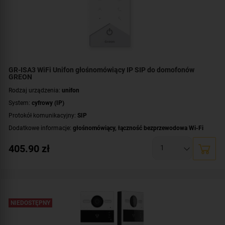
GR-ISA3 WiFi Unifon głośnomówiący IP SIP do domofonów
GREON
Rodzaj urządzenia:
unifon
System:
cyfrowy (IP)
Protokół komunikacyjny:
SIP
Dodatkowe informacje:
głośnomówiący
,
łączność bezprzewodowa Wi-Fi
Kolor obudowy:
biały
405.90
zł
NIEDOSTĘPNY