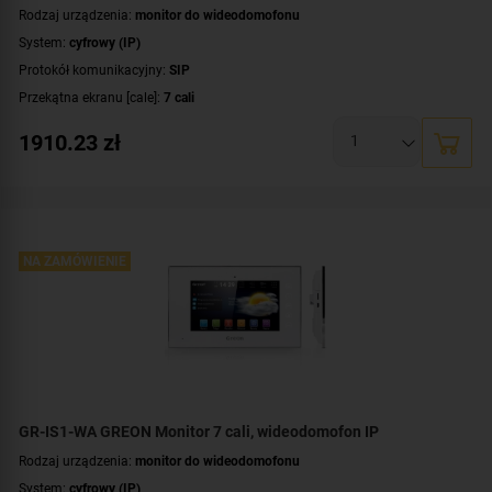
Rodzaj urządzenia:
monitor do wideodomofonu
System:
cyfrowy (IP)
Protokół komunikacyjny:
SIP
Przekątna ekranu [cale]:
7 cali
Rozdzielczość ekranu:
1024 x 600 px
1910.23
zł
System operacyjny:
Android
Rodzaj monitora:
głośnomówiący
Dodatkowe informacje:
moduł pamięci
,
łączność bezprzewodowa Wi-Fi
Kolor obudowy:
czarny
NA ZAMÓWIENIE
GR-IS1-WA GREON Monitor 7 cali, wideodomofon IP
Rodzaj urządzenia:
monitor do wideodomofonu
System:
cyfrowy (IP)