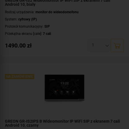
GREON GR-IS2 Wideomonitor IP WiFi SIP z ekranem 7 cali
Android 10, biały
Rodzaj urządzenia:
monitor do wideodomofonu
System:
cyfrowy (IP)
Protokół komunikacyjny:
SIP
Przekątna ekranu [cale]:
7 cali
Rozdzielczość ekranu:
1024 x 600 px
1490.00
zł
System operacyjny:
Android
Rodzaj monitora:
głośnomówiący
Dodatkowe informacje:
moduł pamięci
,
łączność bezprzewodowa Wi-Fi
Kolor obudowy:
biały
NA ZAMÓWIENIE
GREON GR-IS2IPS B Wideomonitor IP WiFi SIP z ekranem 7 cali
Android 10, czarny