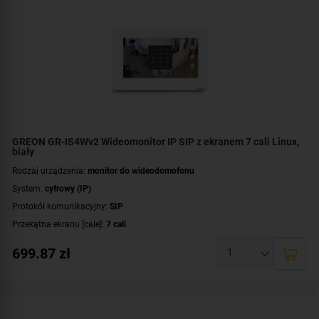
GREON GR-IS4Wv2 Wideomonitor IP SIP z ekranem 7 cali Linux,
biały
Rodzaj urządzenia:
monitor do wideodomofonu
System:
cyfrowy (IP)
Protokół komunikacyjny:
SIP
Przekątna ekranu [cale]:
7 cali
Rozdzielczość ekranu:
1024 x 600 px
699.87
zł
System operacyjny:
Linux
Rodzaj monitora:
głośnomówiący
Dodatkowe informacje:
moduł pamięci
Kolor obudowy:
biały