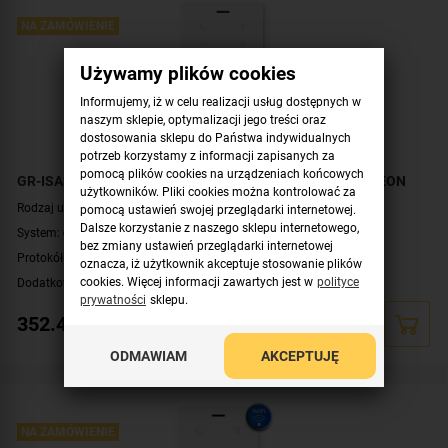
NA ZAMÓWIENIE
Używamy plików cookies
Informujemy, iż w celu realizacji usług dostępnych w
naszym sklepie, optymalizacji jego treści oraz
dostosowania sklepu do Państwa indywidualnych
potrzeb korzystamy z informacji zapisanych za
pomocą plików cookies na urządzeniach końcowych
GR-ISA3 Unifon głośnomówiący IP SIP do domofonów GREON
użytkowników. Pliki cookies można kontrolować za
Rodzaj urządzenia:
unifon
pomocą ustawień swojej przeglądarki internetowej.
Dalsze korzystanie z naszego sklepu internetowego,
System:
cyfrowy (IP)
bez zmiany ustawień przeglądarki internetowej
Protokół komunikacyjny:
SIP
oznacza, iż użytkownik akceptuje stosowanie plików
Dodatkowe informacje:
cookies. Więcej informacji zawartych jest w
głośnomówiący
polityce
prywatności
sklepu.
Kolor obudowy:
biały
352.47
zł
ODMAWIAM
AKCEPTUJĘ
NA ZAMÓWIENIE