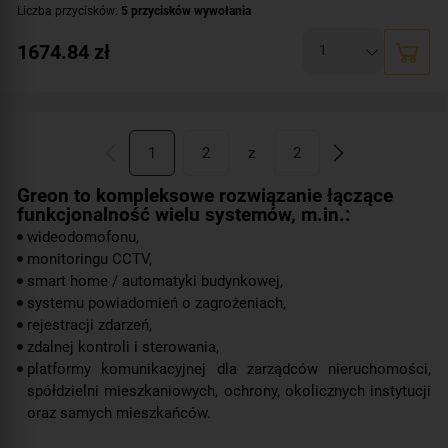
Liczba przycisków:
5 przycisków wywołania
Rozdzielczość:
2 Mpx (1080p)
1674.84
zł
Klasa szczelności:
IP65
Wandaloodporność:
IK08
System operacyjny:
Linux
Standard:
UNIQUE 125 kHz
,
Mifare 13,56 MHz
1
2
z
2
Dodatkowe informacje:
czytnik zbliżeniowy kart / kluczy MIFARE
Przeznaczenie:
dla pięciu rodzin
Greon to kompleksowe rozwiązanie łączące
Montaż:
funkcjonalność wielu systemów, m.in.:
podtynkowy
wideodomofonu,
monitoringu CCTV,
smart home / automatyki budynkowej,
systemu powiadomień o zagrożeniach,
rejestracji zdarzeń,
zdalnej kontroli i sterowania,
platformy komunikacyjnej dla zarządców nieruchomości,
spółdzielni mieszkaniowych, ochrony, okolicznych instytucji
oraz samych mieszkańców.