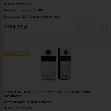
System:
cyfrowy (IP)
Protokół komunikacyjny:
SIP
Liczba przycisków:
2 przyciski wywołania
Rozdzielczość:
2 Mpx (1080p)
1334.70
zł
Klasa szczelności:
IP65
System operacyjny:
Linux
Standard:
UNIQUE 125 kHz
,
Mifare 13,56 MHz
Dodatkowe informacje:
czytnik zbliżeniowy kart / kluczy MIFARE
Przeznaczenie:
NA ZAMÓWIENIE
dwurodzinny
Montaż:
natynkowy
Kolor obudowy:
czarny
GREON GR-OS10-5B Panel bramowy IP dla 5 lokatorów
natynkowy
Rodzaj urządzenia:
stacja bramowa
System:
cyfrowy (IP)