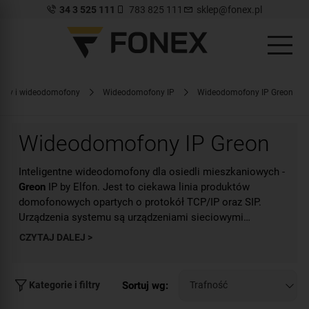
34 3 525 111
783 825 111
sklep@fonex.pl
ony i wideodomofony
Wideodomofony IP
Wideodomofony IP Greon
Wideodomofony IP Greon
Inteligentne wideodomofony dla osiedli mieszkaniowych -
Greon
IP by Elfon. Jest to ciekawa linia produktów
domofonowych opartych o protokół TCP/IP oraz SIP.
Urządzenia systemu są urządzeniami sieciowymi
pracującymi w obrębie sieci LAN i WAN. Ten intuicyjny
CZYTAJ DALEJ >
system charakteryzuje się dużą elastycznością oraz
łatwością w konfiguracji.
Sortuj wg:
Kategorie i filtry