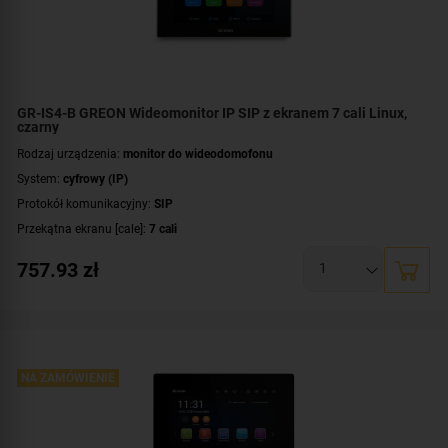
GR-IS4-B GREON Wideomonitor IP SIP z ekranem 7 cali Linux,
czarny
Rodzaj urządzenia:
monitor do wideodomofonu
System:
cyfrowy (IP)
Protokół komunikacyjny:
SIP
Przekątna ekranu [cale]:
7 cali
Rozdzielczość ekranu:
800 x 480 px
757.93
zł
System operacyjny:
Linux
Rodzaj monitora:
głośnomówiący
Dodatkowe informacje:
moduł pamięci
Kolor obudowy:
czarny
NA ZAMÓWIENIE