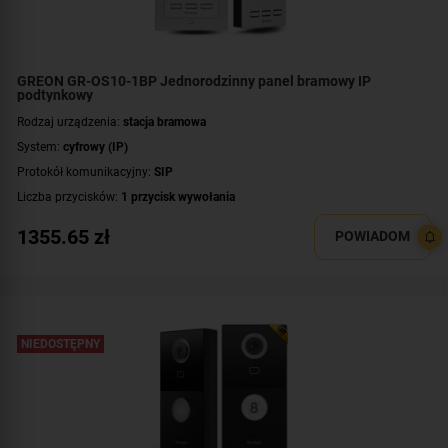
GREON GR-OS10-1BP Jednorodzinny panel bramowy IP
podtynkowy
Rodzaj urządzenia:
stacja bramowa
System:
cyfrowy (IP)
Protokół komunikacyjny:
SIP
Liczba przycisków:
1 przycisk wywołania
Rozdzielczość:
2 Mpx (1080p)
1355.65
zł
POWIADOM
Klasa szczelności:
IP65
Wandaloodporność:
IK08
System operacyjny:
Linux
Standard:
UNIQUE 125 kHz
,
Mifare 13,56 MHz
NIEDOSTĘPNY
Dodatkowe informacje:
czytnik zbliżeniowy kart / kluczy MIFARE
Przeznaczenie:
jednorodzinny
Montaż:
podtynkowy