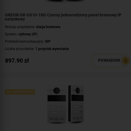
GREON GR-OS10-1BG Czarny jednorodzinny panel bramowy IP
natynkowy
Rodzaj urządzenia:
stacja bramowa
System:
cyfrowy (IP)
Protokół komunikacyjny:
SIP
Liczba przycisków:
1 przycisk wywołania
Rozdzielczość:
2 Mpx (1080p)
897.90
zł
POWIADOM
Klasa szczelności:
IP65
Wandaloodporność:
IK06
System operacyjny:
Linux
Standard:
UNIQUE 125 kHz
,
Mifare 13,56 MHz
NA ZAMÓWIENIE
Dodatkowe informacje:
czytnik zbliżeniowy kart / kluczy MIFARE
Przeznaczenie:
jednorodzinny
Montaż:
natynkowy
Kolor obudowy:
czarny