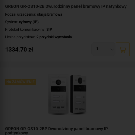
GREON GR-OS10-2B Dwurodzinny panel bramowy IP natynkowy
Rodzaj urządzenia:
stacja bramowa
System:
cyfrowy (IP)
Protokół komunikacyjny:
SIP
Liczba przycisków:
2 przyciski wywołania
Rozdzielczość:
2 Mpx (1080p)
1334.70
zł
Klasa szczelności:
IP65
Wandaloodporność:
IK08
System operacyjny:
Linux
Standard:
UNIQUE 125 kHz
,
Mifare 13,56 MHz
Dodatkowe informacje:
NA ZAMÓWIENIE
czytnik zbliżeniowy kart / kluczy MIFARE
Przeznaczenie:
dwurodzinny
Montaż:
natynkowy
GREON GR-OS10-2BP Dwurodzinny panel bramowy IP
podtynkowy