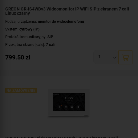
GREON GR-IS4WBv3 Wideomonitor IP WiFi SIP z ekranem 7 cali
Linux czarny
Rodzaj urządzenia:
monitor do wideodomofonu
System:
cyfrowy (IP)
Protokół komunikacyjny:
SIP
Przekątna ekranu [cale]:
7 cali
Rozdzielczość ekranu:
1024 x 600 px
799.50
zł
System operacyjny:
Linux
Rodzaj monitora:
głośnomówiący
Dodatkowe informacje:
moduł pamięci
,
łączność bezprzewodowa Wi-Fi
Kolor obudowy:
czarny
NA ZAMÓWIENIE