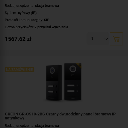
Rodzaj urządzenia:
stacja bramowa
System:
cyfrowy (IP)
Protokół komunikacyjny:
SIP
Liczba przycisków:
2 przyciski wywołania
Rozdzielczość:
2 Mpx (1080p)
1567.62
zł
Klasa szczelności:
IP65
Wandaloodporność:
IK08
System operacyjny:
Linux
Standard:
UNIQUE 125 kHz
,
Mifare 13,56 MHz
Dodatkowe informacje:
NA ZAMÓWIENIE
czytnik zbliżeniowy kart / kluczy MIFARE
Przeznaczenie:
dwurodzinny
Montaż:
podtynkowy
GREON GR-OS10-2BG Czarny dwurodzinny panel bramowy IP
natynkowy
Rodzaj urządzenia:
stacja bramowa