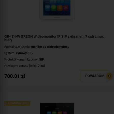
GR-IS4-W GREON Wideomonitor IP SIP z ekranem 7 cali Linux,
biały
Rodzaj urządzenia:
monitor do wideodomofonu
System:
cyfrowy (IP)
Protokół komunikacyjny:
SIP
Przekątna ekranu [cale]:
7 cali
Rozdzielczość ekranu:
800 x 480 px
700.01
zł
POWIADOM
System operacyjny:
Linux
Rodzaj monitora:
głośnomówiący
Dodatkowe informacje:
moduł pamięci
Kolor obudowy:
biały
NA ZAMÓWIENIE