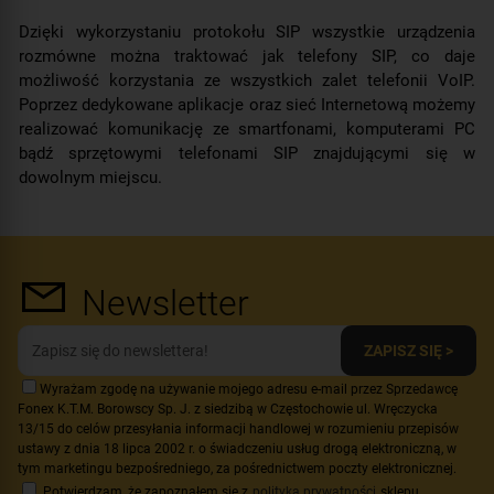
Dzięki wykorzystaniu protokołu SIP wszystkie urządzenia
rozmówne można traktować jak telefony SIP, co daje
możliwość korzystania ze wszystkich zalet telefonii VoIP.
Poprzez dedykowane aplikacje oraz sieć Internetową możemy
realizować komunikację ze smartfonami, komputerami PC
bądź sprzętowymi telefonami SIP znajdującymi się w
dowolnym miejscu.
Newsletter
ZAPISZ SIĘ >
Wyrażam zgodę na używanie mojego adresu e-mail przez Sprzedawcę
Fonex K.T.M. Borowscy Sp. J. z siedzibą w Częstochowie ul. Wręczycka
13/15 do celów przesyłania informacji handlowej w rozumieniu przepisów
ustawy z dnia 18 lipca 2002 r. o świadczeniu usług drogą elektroniczną, w
tym marketingu bezpośredniego, za pośrednictwem poczty elektronicznej.
Potwierdzam, że zapoznałem się z
polityką prywatności
sklepu