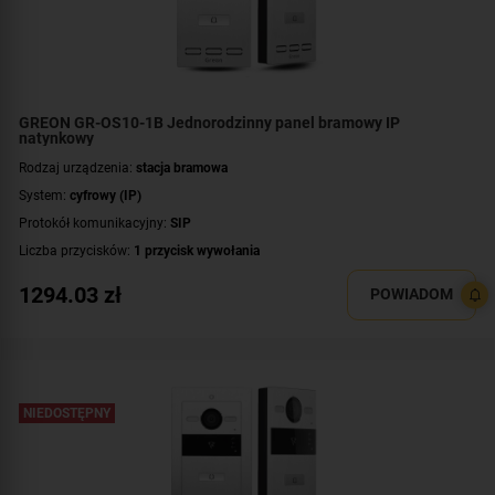
GREON GR-OS10-1B Jednorodzinny panel bramowy IP
natynkowy
Rodzaj urządzenia:
stacja bramowa
System:
cyfrowy (IP)
Protokół komunikacyjny:
SIP
Liczba przycisków:
1 przycisk wywołania
Rozdzielczość:
2 Mpx (1080p)
1294.03
zł
POWIADOM
Klasa szczelności:
IP65
Wandaloodporność:
IK08
System operacyjny:
Linux
Standard:
UNIQUE 125 kHz
,
Mifare 13,56 MHz
NIEDOSTĘPNY
Dodatkowe informacje:
czytnik zbliżeniowy kart / kluczy MIFARE
Przeznaczenie:
jednorodzinny
Montaż:
natynkowy