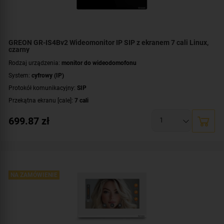
GREON GR-IS4Bv2 Wideomonitor IP SIP z ekranem 7 cali Linux,
czarny
Rodzaj urządzenia:
monitor do wideodomofonu
System:
cyfrowy (IP)
Protokół komunikacyjny:
SIP
Przekątna ekranu [cale]:
7 cali
Rozdzielczość ekranu:
1024 x 600 px
699.87
zł
System operacyjny:
Linux
Rodzaj monitora:
głośnomówiący
Dodatkowe informacje:
moduł pamięci
Kolor obudowy:
czarny
NA ZAMÓWIENIE