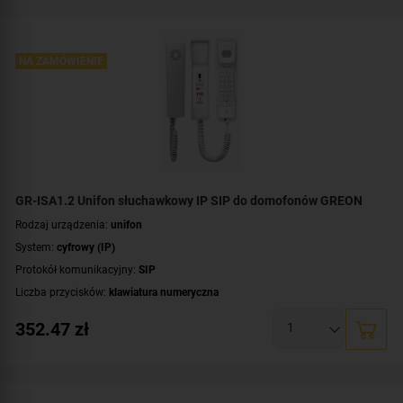
Dodatkowe informacje:
moduł pamięci
,
łączność bezprzewodowa Wi-Fi
Kolor obudowy:
czarny
NA ZAMÓWIENIE
GR-ISA1.2 Unifon słuchawkowy IP SIP do domofonów GREON
Rodzaj urządzenia:
unifon
System:
cyfrowy (IP)
Protokół komunikacyjny:
SIP
Liczba przycisków:
klawiatura numeryczna
Kolor obudowy:
biały
352.47
zł