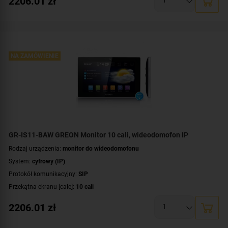
2206.01
zł
System operacyjny:
Android
Rodzaj monitora:
głośnomówiący
Dodatkowe informacje:
moduł pamięci
,
łączność bezprzewodowa Wi-Fi
Kolor obudowy:
biały
NA ZAMÓWIENIE
GR-IS11-BAW GREON Monitor 10 cali, wideodomofon IP
Rodzaj urządzenia:
monitor do wideodomofonu
System:
cyfrowy (IP)
Protokół komunikacyjny:
SIP
Przekątna ekranu [cale]:
10 cali
Rozdzielczość ekranu:
1024 x 600 px
2206.01
zł
System operacyjny:
Android
Rodzaj monitora:
głośnomówiący