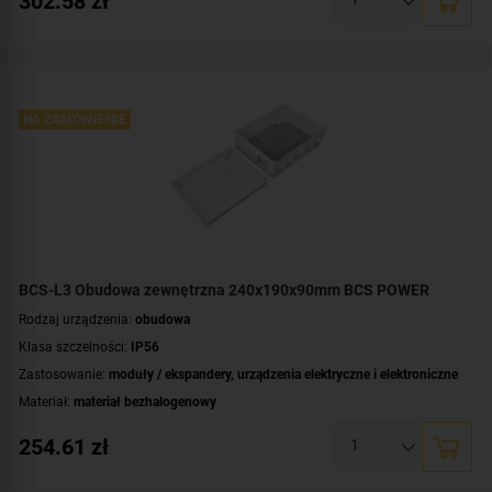
302.58
zł
Wymiary:
240x190x90 [mm]
NA ZAMÓWIENIE
BCS-L3 Obudowa zewnętrzna 240x190x90mm BCS POWER
Rodzaj urządzenia:
obudowa
Klasa szczelności:
IP56
Zastosowanie:
moduły / ekspandery
,
urządzenia elektryczne i elektroniczne
Materiał:
materiał bezhalogenowy
Montaż:
natynkowy
254.61
zł
Wymiary:
240x190x90 [mm]