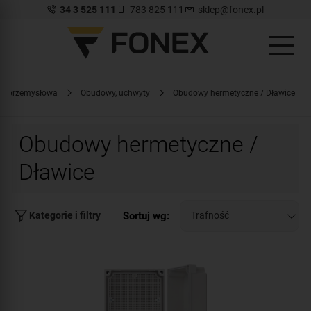
34 3 525 111
783 825 111
sklep@fonex.pl
zja przemysłowa
Obudowy, uchwyty
Obudowy hermetyczne / Dławice
Obudowy hermetyczne /
Dławice
Sortuj wg:
Kategorie i filtry