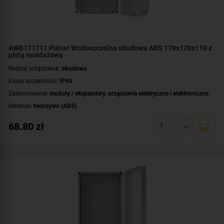
AWB171711 Pulsar Wodoszczelna obudowa ABS 170x170x110 z
płytą montażową
Rodzaj urządzenia:
obudowa
Klasa szczelności:
IP66
Zastosowanie:
moduły / ekspandery
,
urządzenia elektryczne i elektroniczne
Materiał:
tworzywo (ABS)
Montaż:
natynkowy
68.80
zł
Płyta montażowa, wymiary:
160x160 [+/-2 mm]
Wymiary:
177x177x103 [mm]