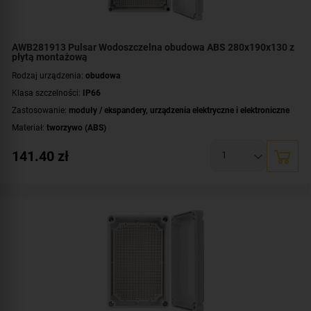
AWB281913 Pulsar Wodoszczelna obudowa ABS 280x190x130 z
płytą montażową
Rodzaj urządzenia:
obudowa
Klasa szczelności:
IP66
Zastosowanie:
moduły / ekspandery
,
urządzenia elektryczne i elektroniczne
Materiał:
tworzywo (ABS)
Montaż:
natynkowy
141.40
zł
Płyta montażowa, wymiary:
160x250 [+/-2 mm]
Wymiary:
190x280x130 [mm]