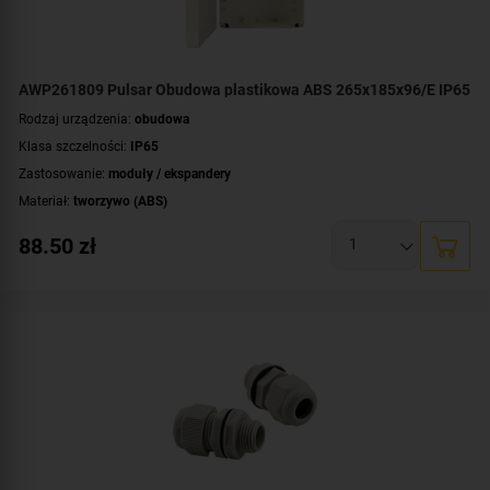
AWP261809 Pulsar Obudowa plastikowa ABS 265x185x96/E IP65
Rodzaj urządzenia:
obudowa
Klasa szczelności:
IP65
Zastosowanie:
moduły / ekspandery
Materiał:
tworzywo (ABS)
Montaż:
natynkowy
88.50
zł
Wymiary:
265x185x96 [mm]