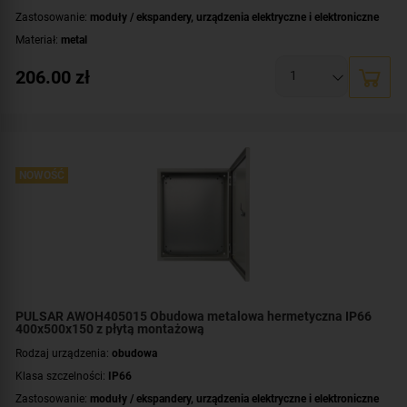
Zastosowanie:
moduły / ekspandery
,
urządzenia elektryczne i elektroniczne
Materiał:
metal
Montaż:
natynkowy
206.00
zł
Płyta montażowa, wymiary:
250x365 [+/-2 mm]
Wymiary:
300x400x150 [mm]
NOWOŚĆ
PULSAR AWOH405015 Obudowa metalowa hermetyczna IP66
400x500x150 z płytą montażową
Rodzaj urządzenia:
obudowa
Klasa szczelności:
IP66
Zastosowanie:
moduły / ekspandery
,
urządzenia elektryczne i elektroniczne