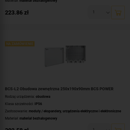
Materiał:
materiał bezhalogenowy
Montaż:
natynkowy
223.86
zł
Wymiary:
190x140x70 [mm]
NA ZAMÓWIENIE
BCS-L2 Obudowa zewnętrzna 250x190x90mm BCS POWER
Rodzaj urządzenia:
obudowa
Klasa szczelności:
IP56
Zastosowanie:
moduły / ekspandery
,
urządzenia elektryczne i elektroniczne
Materiał:
materiał bezhalogenowy
Montaż:
natynkowy