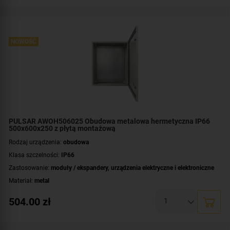
Wymiary:
400x600x300 [mm]
NOWOŚĆ
PULSAR AWOH506025 Obudowa metalowa hermetyczna IP66
500x600x250 z płytą montażową
Rodzaj urządzenia:
obudowa
Klasa szczelności:
IP66
Zastosowanie:
moduły / ekspandery
,
urządzenia elektryczne i elektroniczne
Materiał:
metal
Montaż:
natynkowy
504.00
zł
Płyta montażowa, wymiary:
450x565 [+/-2 mm]
Wymiary:
500x600x250 [mm]