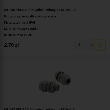
ML146 PULSAR Dławnica izolacyjna M12x1,25
Rodzaj urządzenia:
dławnica izolacyjna
Klasa szczelności:
IP68
Materiał:
tworzywo (ABS)
Rozmiar:
M12 x 1.25
2.70
zł
ML147 PULSAR Dławnica izolacyjna M16x1.5