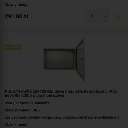
Materiał:
metal
Montaż:
natynkowy
291.00
zł
Płyta montażowa, wymiary:
350x465 [+/-2 mm]
Wymiary:
400x500x150 [mm]
NOWOŚĆ
PULSAR AWOH604020 Obudowa metalowa hermetyczna IP66
600x400x200 z płytą montażową
Rodzaj urządzenia:
obudowa
Klasa szczelności:
IP66
Zastosowanie:
moduły / ekspandery
,
urządzenia elektryczne i elektroniczne
Materiał:
metal