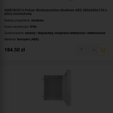
AWB382813 Pulsar Wodoszczelna obudowa ABS 380x280x130 z
płytą montażową
Rodzaj urządzenia:
obudowa
Klasa szczelności:
IP66
Zastosowanie:
moduły / ekspandery
,
urządzenia elektryczne i elektroniczne
Materiał:
tworzywo (ABS)
Montaż:
natynkowy
184.50
zł
Płyta montażowa, wymiary:
250x350 [+/-2 mm]
Wymiary:
280x380x130 [mm]