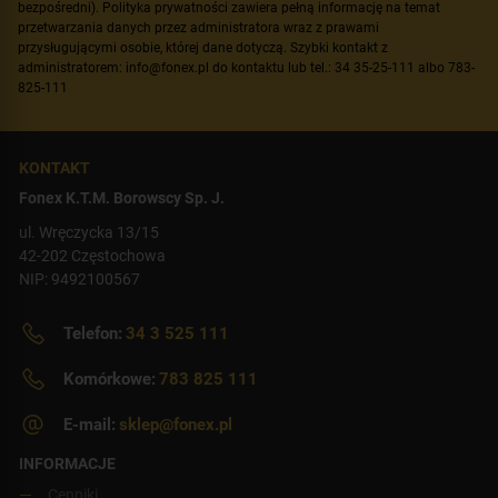
bezpośredni). Polityka prywatności zawiera pełną informację na temat
przetwarzania danych przez administratora wraz z prawami
przysługującymi osobie, której dane dotyczą. Szybki kontakt z
administratorem: info@fonex.pl do kontaktu lub tel.: 34 35-25-111 albo 783-
825-111
KONTAKT
Fonex K.T.M. Borowscy Sp. J.
ul. Wręczycka 13/15
42-202 Częstochowa
NIP: 9492100567
Telefon:
34 3 525 111
Komórkowe:
783 825 111
E-mail:
sklep@fonex.pl
INFORMACJE
Cenniki