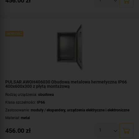
456.00
zł
Płyta montażowa, wymiary:
350x565 [+/-2 mm]
Wymiary:
400x600x200 [mm]
NOWOŚĆ
PULSAR AWOH406030 Obudowa metalowa hermetyczna IP66
400x600x300 z płytą montażową
Rodzaj urządzenia:
obudowa
Klasa szczelności:
IP66
Zastosowanie:
moduły / ekspandery
,
urządzenia elektryczne i elektroniczne
Materiał:
metal
Montaż:
natynkowy
456.00
zł
Płyta montażowa, wymiary:
350x565 [+/-2 mm]