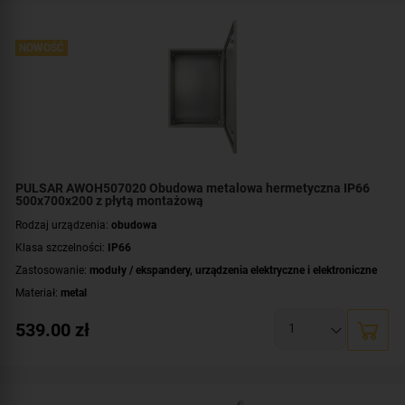
NOWOŚĆ
PULSAR AWOH507020 Obudowa metalowa hermetyczna IP66
500x700x200 z płytą montażową
Rodzaj urządzenia:
obudowa
Klasa szczelności:
IP66
Zastosowanie:
moduły / ekspandery
,
urządzenia elektryczne i elektroniczne
Materiał:
metal
Montaż:
natynkowy
539.00
zł
Płyta montażowa, wymiary:
450x665 [+/-2 mm]
Wymiary:
500x700x200 [mm]