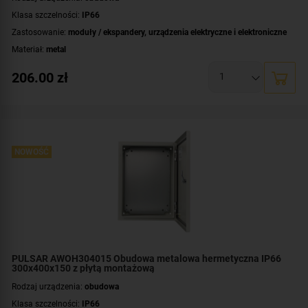
Klasa szczelności:
IP66
Zastosowanie:
moduły / ekspandery
,
urządzenia elektryczne i elektroniczne
Materiał:
metal
Montaż:
natynkowy
206.00
zł
Płyta montażowa, wymiary:
200x215 [+/-2 mm]
Wymiary:
250x250x150 [mm]
NOWOŚĆ
PULSAR AWOH304015 Obudowa metalowa hermetyczna IP66
300x400x150 z płytą montażową
Rodzaj urządzenia:
obudowa
Klasa szczelności:
IP66