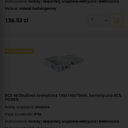
Zastosowanie:
moduły / ekspandery
,
urządzenia elektryczne i elektroniczne
Materiał:
materiał bezhalogenowy
Montaż:
natynkowy
136.53
zł
Wymiary:
150x110x70 [mm]
NA ZAMÓWIENIE
BCS-M Obudowa zewnętrzna 190x140x70mm, hermetyczna BCS
POWER
Rodzaj urządzenia:
obudowa
Klasa szczelności:
IP56
Zastosowanie:
moduły / ekspandery
,
urządzenia elektryczne i elektroniczne