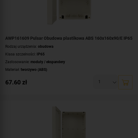
AWP161609 Pulsar Obudowa plastikowa ABS 160x160x90/E IP65
Rodzaj urządzenia:
obudowa
Klasa szczelności:
IP65
Zastosowanie:
moduły / ekspandery
Materiał:
tworzywo (ABS)
Montaż:
natynkowy
67.60
zł
Wymiary:
160x160x90 [mm]