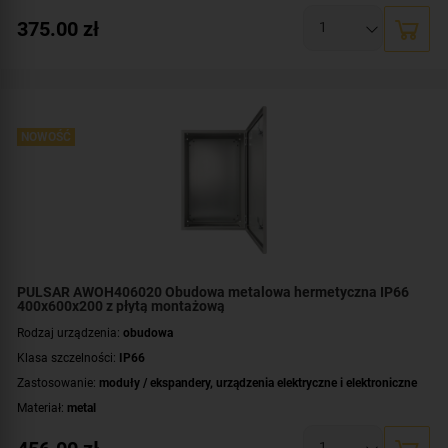
Montaż:
natynkowy
375.00
zł
Płyta montażowa, wymiary:
550x365 [+/-2 mm]
Wymiary:
600x400x200 [mm]
NOWOŚĆ
PULSAR AWOH406020 Obudowa metalowa hermetyczna IP66
400x600x200 z płytą montażową
Rodzaj urządzenia:
obudowa
Klasa szczelności:
IP66
Zastosowanie:
moduły / ekspandery
,
urządzenia elektryczne i elektroniczne
Materiał:
metal
Montaż:
natynkowy