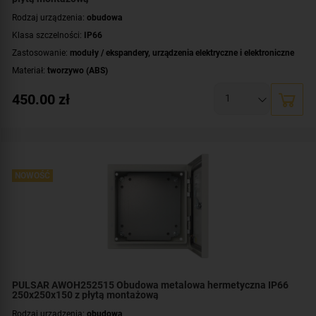
Rodzaj urządzenia:
obudowa
Klasa szczelności:
IP66
Zastosowanie:
moduły / ekspandery
,
urządzenia elektryczne i elektroniczne
Materiał:
tworzywo (ABS)
Montaż:
natynkowy
450.00
zł
Płyta montażowa, wymiary:
370x570 [+/-2 mm]
Wymiary:
395x600x225 [mm]
NOWOŚĆ
PULSAR AWOH252515 Obudowa metalowa hermetyczna IP66
250x250x150 z płytą montażową
Rodzaj urządzenia:
obudowa