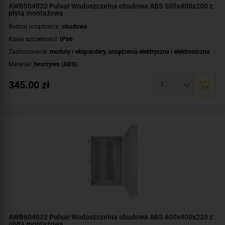
AWB504020 Pulsar Wodoszczelna obudowa ABS 500x400x200 z
płytą montażową
Rodzaj urządzenia:
obudowa
Klasa szczelności:
IP66
Zastosowanie:
moduły / ekspandery
,
urządzenia elektryczne i elektroniczne
Materiał:
tworzywo (ABS)
Montaż:
natynkowy
345.00
zł
Płyta montażowa, wymiary:
350x450 [+/-2 mm]
Wymiary:
395x500x200 [mm]
AWB604022 Pulsar Wodoszczelna obudowa ABS 600x400x220 z
płytą montażową