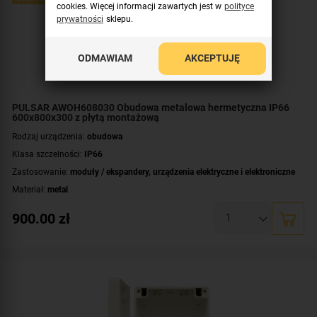
cookies. Więcej informacji zawartych jest w
polityce
prywatności
sklepu.
ODMAWIAM
AKCEPTUJĘ
PULSAR AWOH608030 Obudowa metalowa hermetyczna IP66
600x800x300 z płytą montażową
Rodzaj urządzenia:
obudowa
Klasa szczelności:
IP66
Zastosowanie:
moduły / ekspandery
,
urządzenia elektryczne i elektroniczne
Materiał:
metal
Montaż:
natynkowy
900.00
zł
Płyta montażowa, wymiary:
550x765 [+/-2 mm]
Wymiary:
600x800x300 [mm]