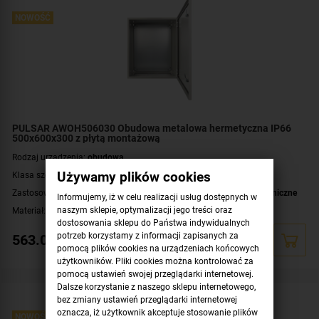
NOWOŚĆ
PULSAR AWOH506030 Obudowa metalowa hermetyczna IP66
500x600x300 z płytą montażową
Rodzaj urządzenia:
obudowa
Używamy plików cookies
Klasa szczelności:
IP66
Zastosowanie:
moduły / ekspandery
,
urządzenia elektryczne i elektroniczne
Informujemy, iż w celu realizacji usług dostępnych w
naszym sklepie, optymalizacji jego treści oraz
Materiał:
metal
dostosowania sklepu do Państwa indywidualnych
Montaż:
natynkowy
potrzeb korzystamy z informacji zapisanych za
563.00
zł
Płyta montażowa, wymiary:
450x565 [+/-2 mm]
pomocą plików cookies na urządzeniach końcowych
użytkowników. Pliki cookies można kontrolować za
Wymiary:
500x600x300 [mm]
pomocą ustawień swojej przeglądarki internetowej.
Dalsze korzystanie z naszego sklepu internetowego,
bez zmiany ustawień przeglądarki internetowej
oznacza, iż użytkownik akceptuje stosowanie plików
NOWOŚĆ