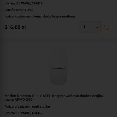
System:
BE WAVE
,
ABAX 2
Sposób detekcji:
PIR
Rodzaj komunikacji:
komunikacja bezprzewodowa
Certyfikat zgodności:
zgodność z Grade 2 wg EN 50131
316.00
zł
Zasilanie:
bateryjne
Zastosowanie:
do wewnątrz
Dodatkowe informacje:
dioda LED do sygnalizacji
,
kontrola strefy podejścia
,
odporna na zwierzęta o wadze do 20 kg
Kolor obudowy:
biały
Motion Detector Plus SATEL Bezprzewodowa dualna czujka
ruchu APMD-250
Rodzaj urządzenia:
czujka ruchu
System:
BE WAVE
,
ABAX 2