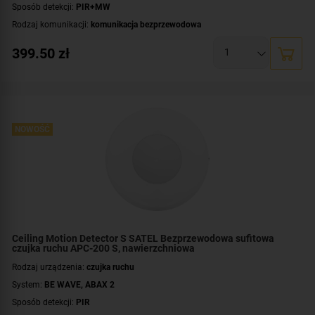
Sposób detekcji:
PIR+MW
Rodzaj komunikacji:
komunikacja bezprzewodowa
Certyfikat zgodności:
zgodność z Grade 2 wg EN 50131
399.50
zł
Zasilanie:
bateryjne
Zastosowanie:
do wewnątrz
Dodatkowe informacje:
uchwyt w komplecie
,
dioda LED do sygnalizacji
Kolor obudowy:
biały
NOWOŚĆ
Ceiling Motion Detector S SATEL Bezprzewodowa sufitowa
czujka ruchu APC-200 S, nawierzchniowa
Rodzaj urządzenia:
czujka ruchu
System:
BE WAVE
,
ABAX 2
Sposób detekcji:
PIR