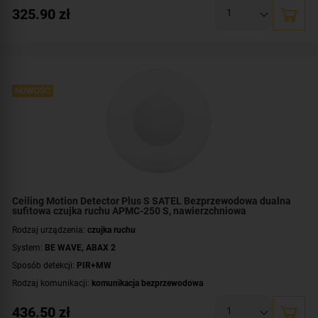
Certyfikat zgodności:
zgodność z Grade 2 wg EN 50131
325.90
zł
Zasilanie:
bateryjne
Zastosowanie:
do wewnątrz
Montaż:
na suficie
Kolor obudowy:
biały
NOWOŚĆ
Ceiling Motion Detector Plus S SATEL Bezprzewodowa dualna
sufitowa czujka ruchu APMC-250 S, nawierzchniowa
Rodzaj urządzenia:
czujka ruchu
System:
BE WAVE
,
ABAX 2
Sposób detekcji:
PIR+MW
Rodzaj komunikacji:
komunikacja bezprzewodowa
Certyfikat zgodności:
zgodność z Grade 2 wg EN 50131
436.50
zł