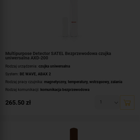
Multipurpose Detector SATEL Bezprzewodowa czujka
uniwersalna AXD-200
Rodzaj urządzenia:
czujka uniwersalna
System:
BE WAVE
,
ABAX 2
Rodzaj pracy czujnika:
magnetyczny
,
temperatury
,
wstrząsowy
,
zalania
Rodzaj komunikacji:
komunikacja bezprzewodowa
Certyfikat zgodności:
zgodność z Grade 2 wg EN 50131
265.50
zł
Zasilanie:
bateryjne
Zastosowanie:
do wewnątrz
Dodatkowe informacje:
dioda LED do sygnalizacji
Kolor obudowy:
biały