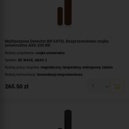
Multipurpose Detector BR SATEL Bezprzewodowa czujka
uniwersalna AXD-200 BR
Rodzaj urządzenia:
czujka uniwersalna
System:
BE WAVE
,
ABAX 2
Rodzaj pracy czujnika:
magnetyczny
,
temperatury
,
wstrząsowy
,
zalania
Rodzaj komunikacji:
komunikacja bezprzewodowa
Certyfikat zgodności:
zgodność z Grade 2 wg EN 50131
265.50
zł
Zasilanie:
bateryjne
Zastosowanie:
do wewnątrz
Dodatkowe informacje:
dioda LED do sygnalizacji
Kolor obudowy:
brązowy