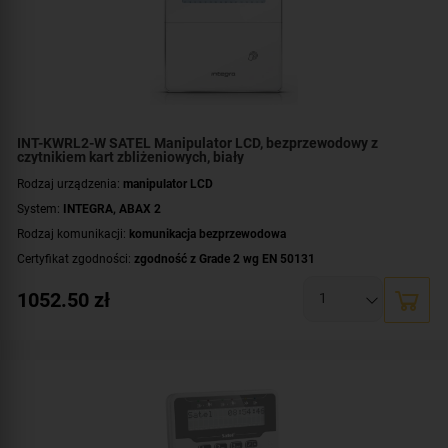
Kolor podświetlenia:
białe
INT-KWRL2-W SATEL Manipulator LCD, bezprzewodowy z
czytnikiem kart zbliżeniowych, biały
Rodzaj urządzenia:
manipulator LCD
System:
INTEGRA
,
ABAX 2
Rodzaj komunikacji:
komunikacja bezprzewodowa
Certyfikat zgodności:
zgodność z Grade 2 wg EN 50131
Czytnik kart/breloków:
wbudowany czytnik kart / breloków
1052.50
zł
Zasilanie:
bateryjne
Standard:
UNIQUE 125 kHz
Wyświetlacz:
duży, czytelny wyświetlacz LCD
Dodatkowe informacje:
wskaźniki LED informujące o stanie stref i systemu
Kolor obudowy:
biały
Kolor podświetlenia:
białe