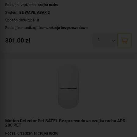
Rodzaj urządzenia:
czujka ruchu
System:
BE WAVE
,
ABAX 2
Sposób detekcji:
PIR
Rodzaj komunikacji:
komunikacja bezprzewodowa
Certyfikat zgodności:
zgodność z Grade 2 wg EN 50131
301.00
zł
Zasilanie:
bateryjne
Zastosowanie:
do wewnątrz
Dodatkowe informacje:
uchwyt w komplecie
,
dioda LED do sygnalizacji
,
kontrola strefy podejścia
Kolor obudowy:
biały
Motion Detector Pet SATEL Bezprzewodowa czujka ruchu APD-
200 PET
Rodzaj urządzenia:
czujka ruchu