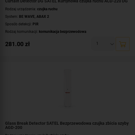
Curtain Detector DG SATEL Kurtynowa czujka ruchu ACD-220 DG
Rodzaj urządzenia:
czujka ruchu
System:
BE WAVE
,
ABAX 2
Sposób detekcji:
PIR
Rodzaj komunikacji:
komunikacja bezprzewodowa
Certyfikat zgodności:
zgodność z Grade 2 wg EN 50131
281.00
zł
Zasilanie:
bateryjne
Zastosowanie:
do wewnątrz
Dodatkowe informacje:
dioda LED do sygnalizacji
Kolor obudowy:
ciemnoszary
Glass Break Detector SATEL Bezprzewodowa czujka zbicia szyby
AGD-200