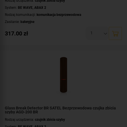
Rodzaj urządzenia:
czujnik zbicia szyby
System:
BE WAVE
,
ABAX 2
Rodzaj komunikacji:
komunikacja bezprzewodowa
Zasilanie:
bateryjne
Zastosowanie:
do wewnątrz
317.00
zł
Dodatkowe informacje:
dioda LED do sygnalizacji
Kolor obudowy:
biały
Glass Break Detector BR SATEL Bezprzewodowa czujka zbicia
szyby AGD-200 BR
Rodzaj urządzenia:
czujnik zbicia szyby
System:
BE WAVE
,
ABAX 2