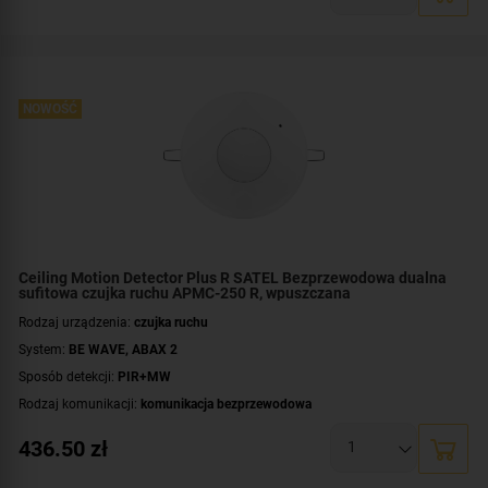
Zasilanie:
bateryjne
Zastosowanie:
do wewnątrz
Kolor obudowy:
biały
NOWOŚĆ
Ceiling Motion Detector Plus R SATEL Bezprzewodowa dualna
sufitowa czujka ruchu APMC-250 R, wpuszczana
Rodzaj urządzenia:
czujka ruchu
System:
BE WAVE
,
ABAX 2
Sposób detekcji:
PIR+MW
Rodzaj komunikacji:
komunikacja bezprzewodowa
Certyfikat zgodności:
zgodność z Grade 2 wg EN 50131
436.50
zł
Zasilanie:
bateryjne
Zastosowanie:
do wewnątrz