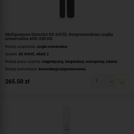
Multipurpose Detector DG SATEL Bezprzewodowa czujka
uniwersalna AXD-200 DG
Rodzaj urządzenia:
czujka uniwersalna
System:
BE WAVE
,
ABAX 2
Rodzaj pracy czujnika:
magnetyczny
,
temperatury
,
wstrząsowy
,
zalania
Rodzaj komunikacji:
komunikacja bezprzewodowa
Certyfikat zgodności:
zgodność z Grade 2 wg EN 50131
265.50
zł
Zasilanie:
bateryjne
Zastosowanie:
do wewnątrz
Dodatkowe informacje:
dioda LED do sygnalizacji
Kolor obudowy:
ciemnoszary