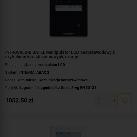
INT-KWRL2-B SATEL Manipulator LCD, bezprzewodowy z
czytnikiem kart zbliżeniowych, czarny
Rodzaj urządzenia:
manipulator LCD
System:
INTEGRA
,
ABAX 2
Rodzaj komunikacji:
komunikacja bezprzewodowa
Certyfikat zgodności:
zgodność z Grade 2 wg EN 50131
Czytnik kart/breloków:
wbudowany czytnik kart / breloków
1052.50
zł
Zasilanie:
bateryjne
Standard:
UNIQUE 125 kHz
Wyświetlacz:
duży, czytelny wyświetlacz LCD
Dodatkowe informacje:
wskaźniki LED informujące o stanie stref i systemu
Kolor obudowy:
czarny