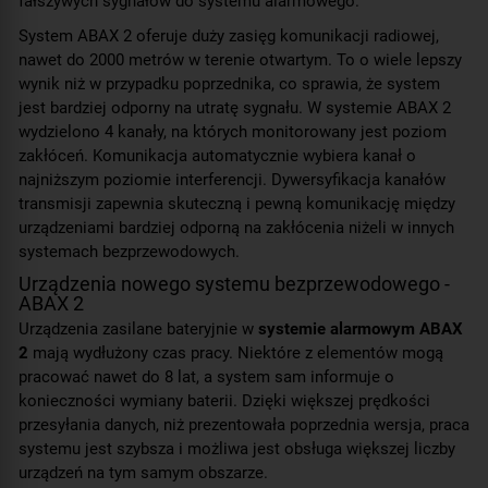
fałszywych sygnałów do systemu alarmowego.
System ABAX 2 oferuje duży zasięg komunikacji radiowej,
nawet do 2000 metrów w terenie otwartym. To o wiele lepszy
wynik niż w przypadku poprzednika, co sprawia, że system
jest bardziej odporny na utratę sygnału. W systemie ABAX 2
wydzielono 4 kanały, na których monitorowany jest poziom
zakłóceń. Komunikacja automatycznie wybiera kanał o
najniższym poziomie interferencji. Dywersyfikacja kanałów
transmisji zapewnia skuteczną i pewną komunikację między
urządzeniami bardziej odporną na zakłócenia niżeli w innych
systemach bezprzewodowych.
Urządzenia nowego systemu bezprzewodowego -
ABAX 2
Urządzenia zasilane bateryjnie w
systemie alarmowym ABAX
2
mają wydłużony czas pracy. Niektóre z elementów mogą
pracować nawet do 8 lat, a system sam informuje o
konieczności wymiany baterii. Dzięki większej prędkości
przesyłania danych, niż prezentowała poprzednia wersja, praca
systemu jest szybsza i możliwa jest obsługa większej liczby
urządzeń na tym samym obszarze.