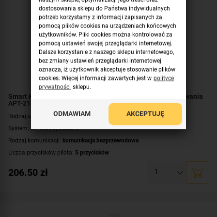
dostosowania sklepu do Państwa indywidualnych
potrzeb korzystamy z informacji zapisanych za
pomocą plików cookies na urządzeniach końcowych
użytkowników. Pliki cookies można kontrolować za
pomocą ustawień swojej przeglądarki internetowej.
Dalsze korzystanie z naszego sklepu internetowego,
bez zmiany ustawień przeglądarki internetowej
oznacza, iż użytkownik akceptuje stosowanie plików
cookies. Więcej informacji zawartych jest w
polityce
prywatności
sklepu.
Smart Keyfob SATEL Dwukierunkowy pilot zdalnego sterowania
APT-210
ODMAWIAM
AKCEPTUJĘ
Rodzaj urządzenia:
pilot zdalnego sterowania
System:
BE WAVE
,
ABAX 2
Rodzaj komunikacji:
komunikacja bezprzewodowa
Liczba przycisków pilota:
5 przycisków
Zasilanie:
bateryjne
206.50
zł