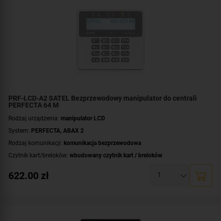
PRF-LCD-A2 SATEL Bezprzewodowy manipulator do centrali
PERFECTA 64 M
Rodzaj urządzenia:
manipulator LCD
System:
PERFECTA
,
ABAX 2
Rodzaj komunikacji:
komunikacja bezprzewodowa
Czytnik kart/breloków:
wbudowany czytnik kart / breloków
Zasilanie:
bateryjne
622.00
zł
Standard:
UNIQUE 125 kHz
Wyświetlacz:
duży, czytelny wyświetlacz LCD
Dodatkowe informacje:
podświetlenie wyświetlacza i klawiszy
Kolor obudowy:
biały