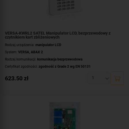
VERSA-KWRL2 SATEL Manipulator LCD, bezprzewodowy z
czytnikiem kart zbliżeniowych
Rodzaj urządzenia:
manipulator LCD
System:
VERSA
,
ABAX 2
Rodzaj komunikacji:
komunikacja bezprzewodowa
Certyfikat zgodności:
zgodność z Grade 2 wg EN 50131
Czytnik kart/breloków:
wbudowany czytnik kart / breloków
623.50
zł
Zasilanie:
bateryjne
Standard:
UNIQUE 125 kHz
Wyświetlacz:
duży, czytelny wyświetlacz LCD
Dodatkowe informacje:
wskaźniki LED informujące o stanie stref i systemu
Kolor obudowy:
biały
Kolor podświetlenia:
białe