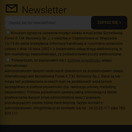
Newsletter
ZAPISZ SIĘ >
Wyrażam zgodę na używanie mojego adresu e-mail przez Sprzedawcę
Fonex K.T.M. Borowscy Sp. J. z siedzibą w Częstochowie ul. Wręczycka
13/15 do celów przesyłania informacji handlowej w rozumieniu przepisów
ustawy z dnia 18 lipca 2002 r. o świadczeniu usług drogą elektroniczną, w
tym marketingu bezpośredniego, za pośrednictwem poczty elektronicznej.
Potwierdzam, że zapoznałem się z
polityką prywatności
sklepu
internetowego
Administratorem danych osobowych zbieranych za pośrednictwem sklepu
internetowego jest Sprzedawca Fonex K.T.M. Borowscy Sp.J. Dane są lub
mogą być przetwarzane w celach oraz na podstawach wskazanych
szczegółowo w polityce prywatności (np. realizacja umowy, marketing
bezpośredni). Polityka prywatności zawiera pełną informację na temat
przetwarzania danych przez administratora wraz z prawami
przysługującymi osobie, której dane dotyczą. Szybki kontakt z
administratorem: info@fonex.pl do kontaktu lub tel.: 34 35-25-111 albo 783-
825-111