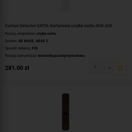
Curtain Detector SATEL Kurtynowa czujka ruchu ACD-220
Rodzaj urządzenia:
czujka ruchu
System:
BE WAVE
,
ABAX 2
Sposób detekcji:
PIR
Rodzaj komunikacji:
komunikacja bezprzewodowa
Certyfikat zgodności:
zgodność z Grade 2 wg EN 50131
281.00
zł
Zasilanie:
bateryjne
Zastosowanie:
do wewnątrz
Dodatkowe informacje:
dioda LED do sygnalizacji
Kolor obudowy:
biały