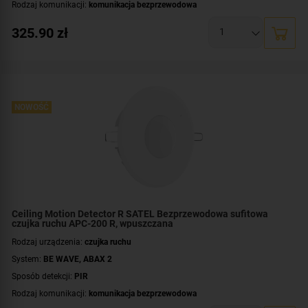
Rodzaj komunikacji:
komunikacja bezprzewodowa
Certyfikat zgodności:
zgodność z Grade 2 wg EN 50131
325.90
zł
Zasilanie:
bateryjne
Zastosowanie:
do wewnątrz
Montaż:
na suficie
Kolor obudowy:
biały
NOWOŚĆ
Ceiling Motion Detector R SATEL Bezprzewodowa sufitowa
czujka ruchu APC-200 R, wpuszczana
Rodzaj urządzenia:
czujka ruchu
System:
BE WAVE
,
ABAX 2
Sposób detekcji:
PIR
Rodzaj komunikacji:
komunikacja bezprzewodowa