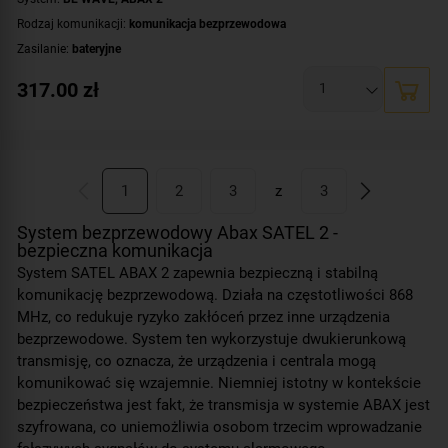
Rodzaj komunikacji:
komunikacja bezprzewodowa
Zasilanie:
bateryjne
Zastosowanie:
do wewnątrz
317.00
zł
Dodatkowe informacje:
dioda LED do sygnalizacji
Kolor obudowy:
brązowy
1
2
3
z
3
System bezprzewodowy Abax SATEL 2 -
bezpieczna komunikacja
System SATEL ABAX 2 zapewnia bezpieczną i stabilną
komunikację bezprzewodową. Działa na częstotliwości 868
MHz, co redukuje ryzyko zakłóceń przez inne urządzenia
bezprzewodowe. System ten wykorzystuje dwukierunkową
transmisję, co oznacza, że urządzenia i centrala mogą
komunikować się wzajemnie. Niemniej istotny w kontekście
bezpieczeństwa jest fakt, że transmisja w systemie ABAX jest
szyfrowana, co uniemożliwia osobom trzecim wprowadzanie