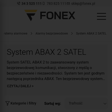
34 3 525 111
783 825 111
sklep@fonex.pl
Systemy alarmowe
Alarmy bezprzewodowe
System ABAX 2 SATEL
System ABAX 2 SATEL
System SATEL ABAX 2 to zaawansowany system
bezprzewodowej komunikacji, stworzony z myślą o
bezpieczeństwie i niezawodności. System ten jest godnym
następcą poprzednika ABAX. Ten bezprzewodowy system
stanowi atrakcyjne rozwiązanie zarówno w warunkach
CZYTAJ DALEJ >
domowych, jak i w biznesie.
Sortuj wg:
Kategorie i filtry