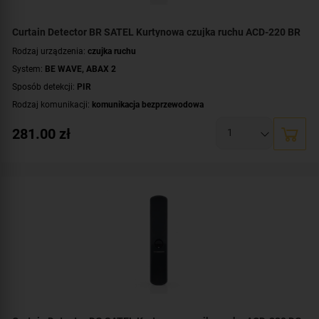
Curtain Detector BR SATEL Kurtynowa czujka ruchu ACD-220 BR
Rodzaj urządzenia:
czujka ruchu
System:
BE WAVE
,
ABAX 2
Sposób detekcji:
PIR
Rodzaj komunikacji:
komunikacja bezprzewodowa
Certyfikat zgodności:
zgodność z Grade 2 wg EN 50131
281.00
zł
Zasilanie:
bateryjne
Zastosowanie:
do wewnątrz
Dodatkowe informacje:
dioda LED do sygnalizacji
Kolor obudowy:
brązowy