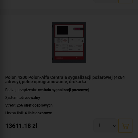
Polon 4200 Polon-Alfa Centrala sygnalizacji pożarowej (4x64
adresy), pełne oprogramowanie, drukarka
Rodzaj urządzenia:
centrala sygnalizacji pożarowej
System:
adresowalny
Strefy:
256 stref dozorowych
Liczba linii:
4 linie dozorowe
Maksymalna liczba czujek punktowych na linii pętlowej:
64 czujki
13611.18
zł
Wyświetlacz:
LCD