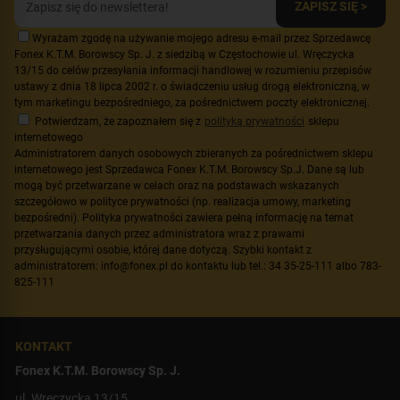
ZAPISZ SIĘ >
Wyrażam zgodę na używanie mojego adresu e-mail przez Sprzedawcę
Fonex K.T.M. Borowscy Sp. J. z siedzibą w Częstochowie ul. Wręczycka
13/15 do celów przesyłania informacji handlowej w rozumieniu przepisów
ustawy z dnia 18 lipca 2002 r. o świadczeniu usług drogą elektroniczną, w
tym marketingu bezpośredniego, za pośrednictwem poczty elektronicznej.
Potwierdzam, że zapoznałem się z
polityką prywatności
sklepu
internetowego
Administratorem danych osobowych zbieranych za pośrednictwem sklepu
internetowego jest Sprzedawca Fonex K.T.M. Borowscy Sp.J. Dane są lub
mogą być przetwarzane w celach oraz na podstawach wskazanych
szczegółowo w polityce prywatności (np. realizacja umowy, marketing
bezpośredni). Polityka prywatności zawiera pełną informację na temat
przetwarzania danych przez administratora wraz z prawami
przysługującymi osobie, której dane dotyczą. Szybki kontakt z
administratorem: info@fonex.pl do kontaktu lub tel.: 34 35-25-111 albo 783-
825-111
KONTAKT
Fonex K.T.M. Borowscy Sp. J.
ul. Wręczycka 13/15