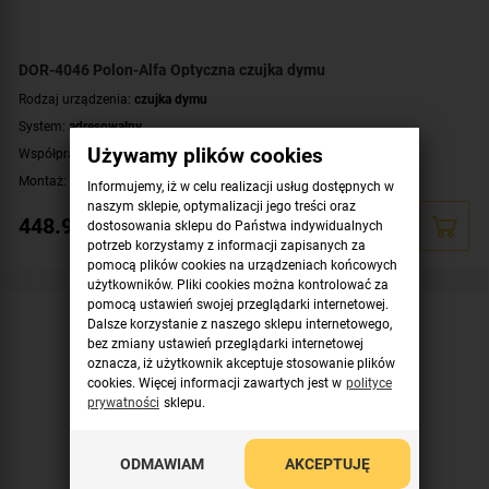
DOR-4046 Polon-Alfa Optyczna czujka dymu
Rodzaj urządzenia:
czujka dymu
System:
adresowalny
Używamy plików cookies
Współpraca:
POLON 3000
,
POLON 4000
,
POLON 6000
Montaż:
na suficie
Informujemy, iż w celu realizacji usług dostępnych w
naszym sklepie, optymalizacji jego treści oraz
448.95
zł
dostosowania sklepu do Państwa indywidualnych
potrzeb korzystamy z informacji zapisanych za
pomocą plików cookies na urządzeniach końcowych
użytkowników. Pliki cookies można kontrolować za
pomocą ustawień swojej przeglądarki internetowej.
Dalsze korzystanie z naszego sklepu internetowego,
bez zmiany ustawień przeglądarki internetowej
oznacza, iż użytkownik akceptuje stosowanie plików
cookies. Więcej informacji zawartych jest w
polityce
prywatności
sklepu.
ODMAWIAM
AKCEPTUJĘ