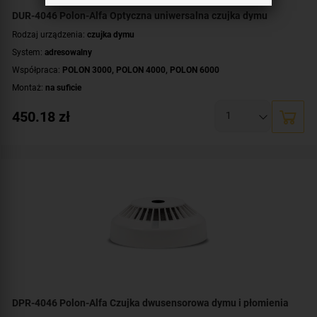
DUR-4046 Polon-Alfa Optyczna uniwersalna czujka dymu
Rodzaj urządzenia:
czujka dymu
System:
adresowalny
Współpraca:
POLON 3000
,
POLON 4000
,
POLON 6000
Montaż:
na suficie
450.18
zł
DPR-4046 Polon-Alfa Czujka dwusensorowa dymu i płomienia