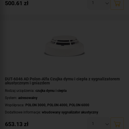
500.61
zł
DUT-6046 AD Polon-Alfa Czujka dymu i ciepła z sygnalizatorem
akustycznym i gniazdem
Rodzaj urządzenia:
czujka dymu i ciepła
System:
adresowalny
Współpraca:
POLON 3000
,
POLON 4000
,
POLON 6000
Dodatkowe informacje:
wbudowany sygnalizator akustyczny
Montaż:
na suficie
653.13
zł
Certyfikat:
CNBOP-PIB