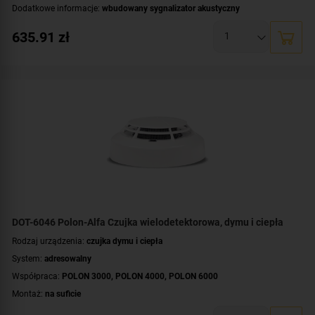
Dodatkowe informacje:
wbudowany sygnalizator akustyczny
Montaż:
na suficie
635.91
zł
Certyfikat:
CNBOP-PIB
DOT-6046 Polon-Alfa Czujka wielodetektorowa, dymu i ciepła
Rodzaj urządzenia:
czujka dymu i ciepła
System:
adresowalny
Współpraca:
POLON 3000
,
POLON 4000
,
POLON 6000
Montaż:
na suficie