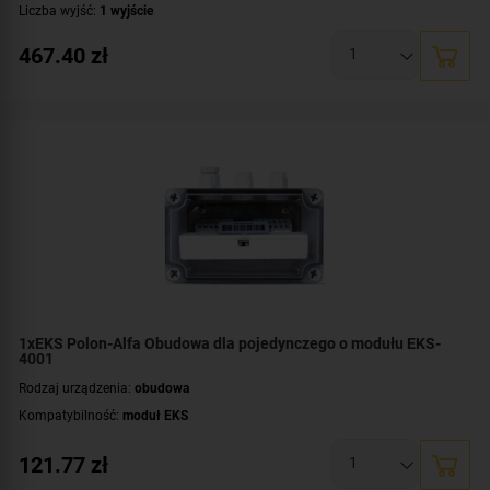
Liczba wyjść:
1 wyjście
Współpraca:
POLON 3000
,
POLON 4000
,
POLON 6000
467.40
zł
Certyfikat:
CNBOP-PIB
1xEKS Polon-Alfa Obudowa dla pojedynczego o modułu EKS-
4001
Rodzaj urządzenia:
obudowa
Kompatybilność:
moduł EKS
121.77
zł