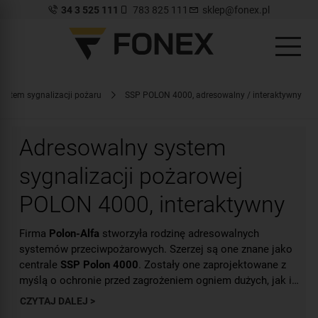
34 3 525 111
783 825 111
sklep@fonex.pl
System sygnalizacji pożaru
SSP POLON 4000, adresowalny / interaktywny
Adresowalny system
sygnalizacji pożarowej
POLON 4000, interaktywny
Firma
Polon-Alfa
stworzyła rodzinę adresowalnych
systemów przeciwpożarowych. Szerzej są one znane jako
centrale
SSP Polon 4000
. Zostały one zaprojektowane z
myślą o ochronie przed zagrożeniem ogniem dużych, jak i
rozległych obiektów, takich jak hale produkcyjne, wielkie
CZYTAJ DALEJ >
Wszystkie centrale
SSP Polon 4000
charakteryzuje
magazyny czy obiekty handlowe. Centrale są w stanie