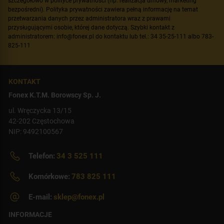
szczegółowo w polityce prywatności (np. realizacja umowy, marketing
bezpośredni). Polityka prywatności zawiera pełną informację na temat
przetwarzania danych przez administratora wraz z prawami
przysługującymi osobie, której dane dotyczą. Szybki kontakt z
administratorem: info@fonex.pl do kontaktu lub tel.: 34 35-25-111 albo 783-
825-111
KONTAKT
Fonex K.T.M. Borowscy Sp. J.
ul. Wręczycka 13/15
42-202 Częstochowa
NIP: 9492100567
Telefon:
34 3 525 111
Komórkowe:
783 825 111
E-mail:
sklep@fonex.pl
INFORMACJE