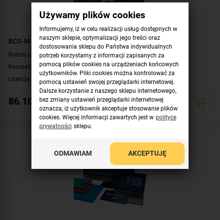
Używamy plików cookies
Informujemy, iż w celu realizacji usług dostępnych w
naszym sklepie, optymalizacji jego treści oraz
BCS-M-LSAT Licencja do aplikacji BCS Manager
dostosowania sklepu do Państwa indywidualnych
Rodzaj urządzenia:
licencja
potrzeb korzystamy z informacji zapisanych za
pomocą plików cookies na urządzeniach końcowych
Kompatybilność:
licencja do aplikacji BCS Manager
użytkowników. Pliki cookies można kontrolować za
Licencja:
obsługa central alarmowych SATEL
pomocą ustawień swojej przeglądarki internetowej.
Dalsze korzystanie z naszego sklepu internetowego,
86.10
zł
bez zmiany ustawień przeglądarki internetowej
oznacza, iż użytkownik akceptuje stosowanie plików
cookies. Więcej informacji zawartych jest w
polityce
prywatności
sklepu.
ODMAWIAM
AKCEPTUJĘ