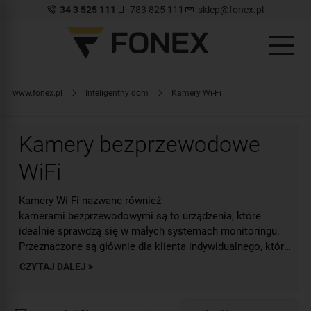
34 3 525 111
783 825 111
sklep@fonex.pl
www.fonex.pl
Inteligentny dom
Kamery Wi-Fi
Kamery bezprzewodowe
WiFi
Kamery Wi-Fi nazwane również
kamerami bezprzewodowymi są to urządzenia, które
idealnie sprawdzą się w małych systemach monitoringu.
Przeznaczone są głównie dla klienta indywidualnego, który
potrzebuje nadzorować swój dom lub jego najbliższą
CZYTAJ DALEJ >
okolicę. Zaletą tego typu kamery jest możliwość
połączenia ich z pozostałymi elementami systemu
inteligentnego domu Tuya.