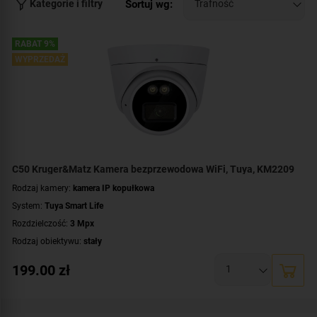
Sortuj wg:
Kategorie i filtry
RABAT 9%
WYPRZEDAŻ
C50 Kruger&Matz Kamera bezprzewodowa WiFi, Tuya, KM2209
Rodzaj kamery:
kamera IP kopułkowa
System:
Tuya Smart Life
Rozdzielczość:
3 Mpx
Rodzaj obiektywu:
stały
Promiennik IR, zasięg:
do 15 metrów
199.00
zł
Klasa szczelności:
IP66
Parametry kamery:
czytnik kart microSD
Łączność bezprzewodowa:
Wi-Fi (802.11 b/g/n)