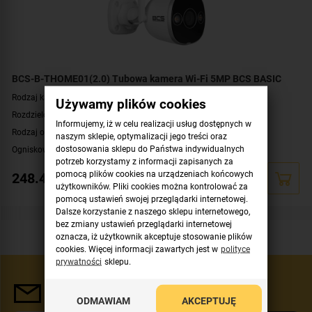
BCS-B-THOME01(2.0) Tubowa kamera Wi-Fi 5MP BCS BASIC
Rodzaj kamery:
kamera IP tubowa
Używamy plików cookies
Rozdzielczość:
5 Mpx
Informujemy, iż w celu realizacji usług dostępnych w
Rodzaj obiektywu:
stały
naszym sklepie, optymalizacji jego treści oraz
Ogniskowa obiektywu:
dostosowania sklepu do Państwa indywidualnych
2.8 mm
potrzeb korzystamy z informacji zapisanych za
Oświetlacz White Light, zasięg:
do 10 metrów
pomocą plików cookies na urządzeniach końcowych
248.46
zł
Promiennik IR, zasięg:
do 20 metrów
użytkowników. Pliki cookies można kontrolować za
pomocą ustawień swojej przeglądarki internetowej.
Klasa szczelności:
IP67
Dalsze korzystanie z naszego sklepu internetowego,
Parametry kamery:
czytnik kart microSD
,
wbudowany głośnik
,
wbudowany
bez zmiany ustawień przeglądarki internetowej
mikrofon
oznacza, iż użytkownik akceptuje stosowanie plików
Łączność bezprzewodowa:
Wi-Fi (802.11 b/g/n)
cookies. Więcej informacji zawartych jest w
polityce
prywatności
sklepu.
Zasilanie:
DC 12 V
Kolor obudowy:
biały
Newsletter
ODMAWIAM
AKCEPTUJĘ