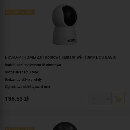
Zasilanie:
DC 12 V
,
PoE (802.3af)
Kolor obudowy:
NA ZAMÓWIENIE
biały
BCS-B-PTHOME(2.0) Domowa kamera Wi-Fi 3MP BCS BASIC
Rodzaj kamery:
kamera IP obrotowa
Rozdzielczość:
3 Mpx
Rodzaj obiektywu:
stały
Ogniskowa obiektywu:
4 mm
Promiennik IR, zasięg:
do 10 metrów
136.53
zł
Parametry kamery:
czytnik kart microSD
,
funkcje inteligentnej detekcji
,
wbudowany głośnik
,
wbudowany mikrofon
Łączność bezprzewodowa:
Wi-Fi (802.11 b/g/n)
Zasilanie:
DC 5 V
Kolor obudowy:
biały
NA ZAMÓWIENIE