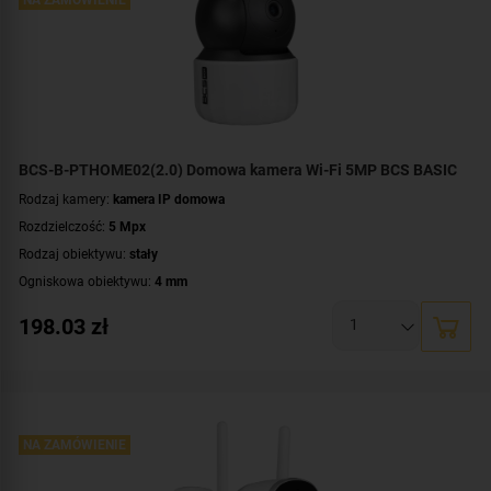
BCS-B-PTHOME02(2.0) Domowa kamera Wi-Fi 5MP BCS BASIC
Rodzaj kamery:
kamera IP domowa
Rozdzielczość:
5 Mpx
Rodzaj obiektywu:
stały
Ogniskowa obiektywu:
4 mm
Oświetlacz White Light, zasięg:
do 10 metrów
198.03
zł
Promiennik IR, zasięg:
do 10 metrów
Parametry kamery:
czytnik kart microSD
,
funkcje inteligentnej detekcji
,
wbudowany głośnik
,
wbudowany mikrofon
Łączność bezprzewodowa:
Wi-Fi (802.11 b/g/n)
Zasilanie:
DC 5 V
NA ZAMÓWIENIE
Kolor obudowy:
biały