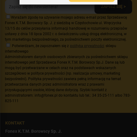
ZAPISZ SIĘ >
Wyrażam zgodę na używanie mojego adresu e-mail przez Sprzedawcę
Fonex K.T.M. Borowscy Sp. J. z siedzibą w Częstochowie ul. Wręczycka
13/15 do celów przesyłania informacji handlowej w rozumieniu przepisów
ustawy z dnia 18 lipca 2002 r. o świadczeniu usług drogą elektroniczną, w
tym marketingu bezpośredniego, za pośrednictwem poczty elektronicznej.
Potwierdzam, że zapoznałem się z
polityką prywatności
sklepu
internetowego
Administratorem danych osobowych zbieranych za pośrednictwem sklepu
internetowego jest Sprzedawca Fonex K.T.M. Borowscy Sp.J. Dane są lub
mogą być przetwarzane w celach oraz na podstawach wskazanych
szczegółowo w polityce prywatności (np. realizacja umowy, marketing
bezpośredni). Polityka prywatności zawiera pełną informację na temat
przetwarzania danych przez administratora wraz z prawami
przysługującymi osobie, której dane dotyczą. Szybki kontakt z
administratorem: info@fonex.pl do kontaktu lub tel.: 34 35-25-111 albo 783-
825-111
KONTAKT
Fonex K.T.M. Borowscy Sp. J.