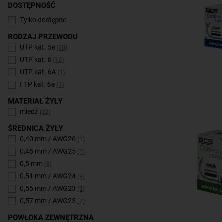
DOSTĘPNOŚĆ
Tylko dostępne
RODZAJ PRZEWODU
UTP kat. 5e
(20)
UTP kat. 6
(10)
UTP kat. 6A
(1)
FTP kat. 6a
(1)
MATERIAŁ ŻYŁY
miedź
(32)
ŚREDNICA ŻYŁY
0,40 mm / AWG26
(1)
0,45 mm / AWG25
(1)
0,5 mm
(8)
0,51 mm / AWG24
(9)
0,55 mm / AWG23
(3)
0,57 mm / AWG23
(7)
POWŁOKA ZEWNĘTRZNA