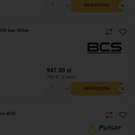
DO KOSZYKA
SOH box 305m
947.00
zł
769.91
zł netto
DO KOSZYKA
05m BOX