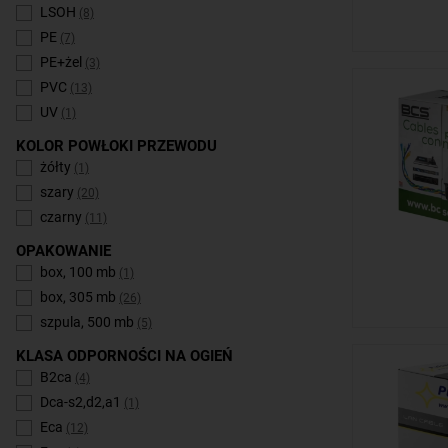
LSOH
(8)
PE
(7)
PE+żel
(3)
PVC
(13)
UV
(1)
KOLOR POWŁOKI PRZEWODU
żółty
(1)
szary
(20)
czarny
(11)
OPAKOWANIE
box, 100 mb
(1)
box, 305 mb
(26)
szpula, 500 mb
(5)
KLASA ODPORNOŚCI NA OGIEŃ
B2ca
(4)
Dca-s2,d2,a1
(1)
Eca
(12)