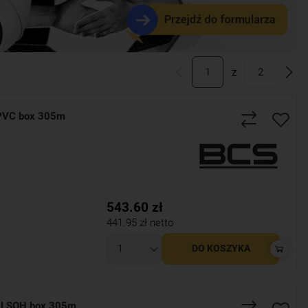
1
z
2
PVC box 305m
543.60
zł
441.95
zł netto
DO KOSZYKA
 LSOH box 305m