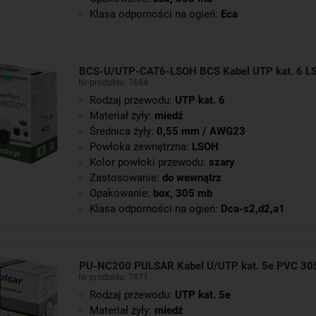
Klasa odporności na ogień:
Eca
BCS-U/UTP-CAT6-LSOH BCS Kabel UTP kat. 6 L
Nr produktu: 7684
Rodzaj przewodu:
UTP kat. 6
Materiał żyły:
miedź
Średnica żyły:
0,55 mm / AWG23
Powłoka zewnętrzna:
LSOH
Kolor powłoki przewodu:
szary
Zastosowanie:
do wewnątrz
Opakowanie:
box, 305 mb
Klasa odporności na ogień:
Dca-s2,d2,a1
PU-NC200 PULSAR Kabel U/UTP kat. 5e PVC 3
Nr produktu: 7871
Rodzaj przewodu:
UTP kat. 5e
Materiał żyły:
miedź