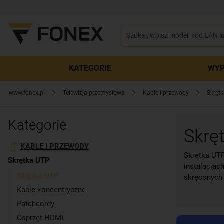
KATEGORIE
WYP
www.fonex.pl
Telewizja przemysłowa
Kable i przewody
Skręt
Kategorie
Skrę
KABLE I PRZEWODY
Skrętka UTP
Skrętka UTP
instalacjac
Skrętka UTP
skręconych
Kable koncentryczne
Patchcordy
Osprzęt HDMI