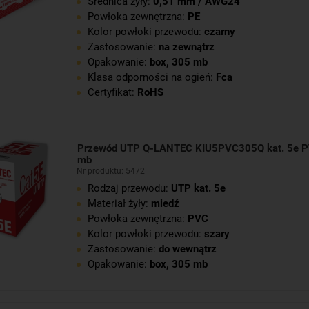
Średnica żyły:
0,51 mm / AWG24
Powłoka zewnętrzna:
PE
Kolor powłoki przewodu:
czarny
Zastosowanie:
na zewnątrz
Opakowanie:
box, 305 mb
Klasa odporności na ogień:
Fca
Certyfikat:
RoHS
Przewód UTP Q-LANTEC KIU5PVC305Q kat. 5e P
mb
Nr produktu: 5472
Rodzaj przewodu:
UTP kat. 5e
Materiał żyły:
miedź
Powłoka zewnętrzna:
PVC
Kolor powłoki przewodu:
szary
Zastosowanie:
do wewnątrz
Opakowanie:
box, 305 mb