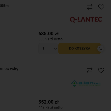
 305m
685.00
zł
556.91
zł netto
DO KOSZYKA
305m żółty
552.00
zł
448.78
zł netto