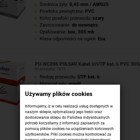
Średnica żyły:
0,45 mm / AWG25
Powłoka zewnętrzna:
PVC
Kolor powłoki przewodu:
szary
Zastosowanie:
do wewnątrz
Opakowanie:
box, 305 mb
Klasa odporności na ogień:
Eca
PU-NC206 PULSAR Kabel U/UTP kat. 6 PVC 30
Nr produktu: 7873
Rodzaj przewodu:
UTP kat. 6
Materiał żyły:
miedź
Średnica żyły:
0,55 mm / AWG23
Używamy plików cookies
Powłoka zewnętrzna:
PVC
Kolor powłoki przewodu:
szary
Informujemy, iż w celu realizacji usług dostępnych w
Zastosowanie:
do wewnątrz
naszym sklepie, optymalizacji jego treści oraz
Opakowanie:
box, 305 mb
dostosowania sklepu do Państwa indywidualnych
potrzeb korzystamy z informacji zapisanych za
Klasa odporności na ogień:
Eca
pomocą plików cookies na urządzeniach końcowych
użytkowników. Pliki cookies można kontrolować za