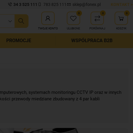
34 3 525 111
783 825 111
sklep@fonex.pl
KONTAKT >
0
0
0
ij wyszukiwanie
TWOJE KONTO
ULUBIONE
PORÓWNAJ
KOSZYK
PROMOCJE
WSPÓŁPRACA B2B
komputerowych, systemach monitoringu CCTV IP oraz w innych
jakości przewody miedziane zbudowany z 4 par kabli