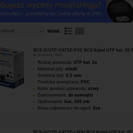
Widok:
BCS-U/UTP-CAT5E-PVC BCS Kabel UTP kat. 5E 
Nr produktu: 7680
Rodzaj przewodu:
UTP kat. 5e
Materiał żyły:
miedź
Średnica żyły:
0,5 mm
Powłoka zewnętrzna:
PVC
Kolor powłoki przewodu:
szary
Zastosowanie:
do wewnątrz
Opakowanie:
box, 305 mb
Klasa odporności na ogień:
Eca
BCS-U/UTP-CAT5E-LSOH BCS Kabel UTP kat. 5E