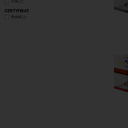
Fca
(7)
CERTYFIKAT
RoHS
(2)