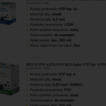
Nr produktu: 7681
Rodzaj przewodu:
UTP kat. 5e
Materiał żyły:
miedź
Średnica żyły:
0,5 mm
Powłoka zewnętrzna:
LSOH
Kolor powłoki przewodu:
szary
Zastosowanie:
do wewnątrz
Opakowanie:
box, 305 mb
Klasa odporności na ogień:
Eca
BCS-U/UTP-CAT6-PVC BCS Kabel UTP kat. 6 PV
Nr produktu: 7683
Rodzaj przewodu:
UTP kat. 6
Materiał żyły:
miedź
Średnica żyły:
0,55 mm / AWG23
Powłoka zewnętrzna:
PVC
Kolor powłoki przewodu:
szary
Zastosowanie:
do wewnątrz
Opakowanie:
box, 305 mb