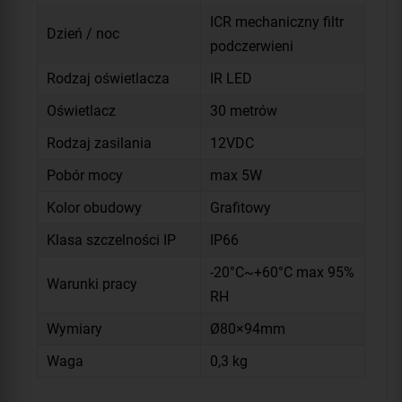
ICR mechaniczny filtr
Dzień / noc
podczerwieni
Rodzaj oświetlacza
IR LED
Oświetlacz
30 metrów
Rodzaj zasilania
12VDC
Pobór mocy
max 5W
Kolor obudowy
Grafitowy
Klasa szczelności IP
IP66
-20°C~+60°C max 95%
Warunki pracy
RH
Wymiary
Ø80×94mm
Waga
0,3 kg