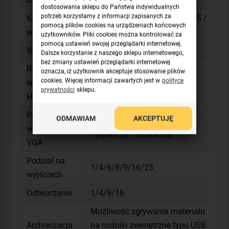
dostosowania sklepu do Państwa indywidualnych
potrzeb korzystamy z informacji zapisanych za
Kompresja
H.265 Pro / H.265 Pro+ / H265 /
pomocą plików cookies na urządzeniach końcowych
wideo
H.264+ / H.264
użytkowników. Pliki cookies można kontrolować za
pomocą ustawień swojej przeglądarki internetowej.
Wyjścia wideo
HDMI/VGA/BNC
Dalsze korzystanie z naszego sklepu internetowego,
bez zmiany ustawień przeglądarki internetowej
Rozdzielczość
oznacza, iż użytkownik akceptuje stosowanie plików
1920×1080 / 1280×1024 /
cookies. Więcej informacji zawartych jest w
polityce
wyświetlania
1280×720 / 1024×768
prywatności
sklepu.
HDMI
Rozdzielczość
ODMAWIAM
AKCEPTUJĘ
1920×1080 / 1280×1024 /
wyświetlania
1280×720 / 1024×768
VGA
Podział na
1/4/6/8/9/16/25
wyjściach
Odtwarzanie
1/4/9/16
Możliwość zgrywania materiału
Archiwizacja
na nośniki zewnętrzne typu USB