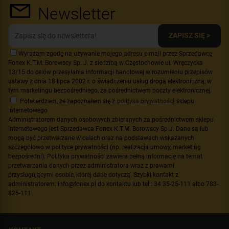
Newsletter
ZAPISZ SIĘ >
Wyrażam zgodę na używanie mojego adresu e-mail przez Sprzedawcę
Fonex K.T.M. Borowscy Sp. J. z siedzibą w Częstochowie ul. Wręczycka
13/15 do celów przesyłania informacji handlowej w rozumieniu przepisów
ustawy z dnia 18 lipca 2002 r. o świadczeniu usług drogą elektroniczną, w
tym marketingu bezpośredniego, za pośrednictwem poczty elektronicznej.
Potwierdzam, że zapoznałem się z
polityką prywatności
sklepu
internetowego
Administratorem danych osobowych zbieranych za pośrednictwem sklepu
internetowego jest Sprzedawca Fonex K.T.M. Borowscy Sp.J. Dane są lub
mogą być przetwarzane w celach oraz na podstawach wskazanych
szczegółowo w polityce prywatności (np. realizacja umowy, marketing
bezpośredni). Polityka prywatności zawiera pełną informację na temat
przetwarzania danych przez administratora wraz z prawami
przysługującymi osobie, której dane dotyczą. Szybki kontakt z
administratorem: info@fonex.pl do kontaktu lub tel.: 34 35-25-111 albo 783-
825-111