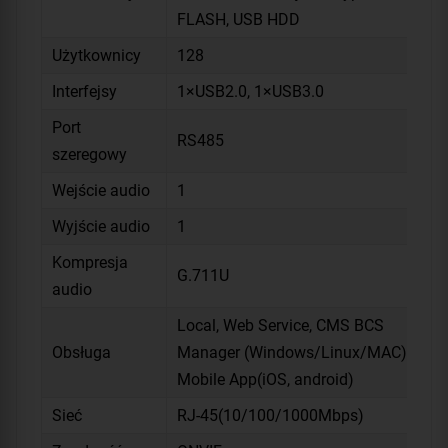
FLASH, USB HDD
Użytkownicy
128
Interfejsy
1×USB2.0, 1×USB3.0
Port
RS485
szeregowy
Wejście audio
1
Wyjście audio
1
Kompresja
G.711U
audio
Local, Web Service, CMS BCS
Obsługa
Manager (Windows/Linux/MAC),
Mobile App(iOS, android)
Sieć
RJ-45(10/100/1000Mbps)