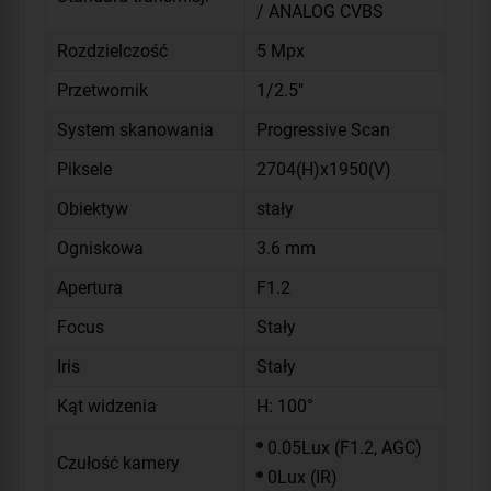
/ ANALOG CVBS
Rozdzielczość
5 Mpx
Przetwornik
1/2.5"
System skanowania
Progressive Scan
Piksele
2704(H)x1950(V)
Obiektyw
stały
Ogniskowa
3.6 mm
Apertura
F1.2
Focus
Stały
Iris
Stały
Kąt widzenia
H: 100°
0.05Lux (F1.2, AGC)
Czułość kamery
0Lux (IR)