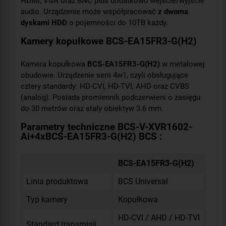
HDMI, VGA oraz BNC plus dodatkowo wejście/wyjście
audio. Urządzenie może współpracować
z dwoma
dyskami HDD
o pojemności do 10TB każdy.
Kamery kopułkowe BCS-EA15FR3-G(H2)
Kamera kopułkowa
BCS-EA15FR3-G(H2)
w metalowej
obudowie. Urządzenie serii 4w1, czyli obsługujące
cztery standardy: HD-CVI, HD-TVI, AHD oraz CVBS
(analog). Posiada promiennik podczerwieni o zasięgu
do 30 metrów oraz stały obiektyw 3.6 mm.
Parametry techniczne BCS-V-XVR1602-
Ai+4xBCS-EA15FR3-G(H2) BCS :
BCS-EA15FR3-G(H2)
Linia produktowa
BCS Universal
Typ kamery
Kopułkowa
HD-CVI / AHD / HD-TVI
Standard transmisji