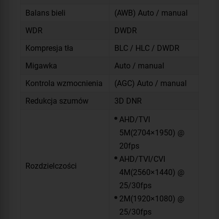
Balans bieli
(AWB) Auto / manual
WDR
DWDR
Kompresja tła
BLC / HLC / DWDR
Migawka
Auto / manual
Kontrola wzmocnienia
(AGC) Auto / manual
Redukcja szumów
3D DNR
AHD/TVI
5M(2704×1950) @
20fps
AHD/TVI/CVI
Rozdzielczości
4M(2560×1440) @
25/30fps
2M(1920×1080) @
25/30fps