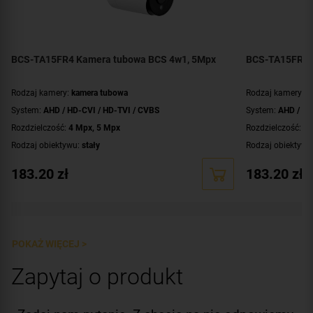
BCS-TA15FR4 Kamera tubowa BCS 4w1, 5Mpx
BCS-TA15FR4-
Rodzaj kamery:
kamera tubowa
Rodzaj kamery:
k
System:
AHD / HD-CVI / HD-TVI / CVBS
System:
AHD / HD
Rozdzielczość:
4 Mpx
,
5 Mpx
Rozdzielczość:
4 
Rodzaj obiektywu:
stały
Rodzaj obiektywu
Ogniskowa obiektywu:
3.6 mm
Ogniskowa obiek
183.20
zł
183.20
zł
Promiennik IR, zasięg:
do 40 metrów
Promiennik IR, za
Klasa szczelności:
IP66
Klasa szczelnośc
WDR:
DWDR
WDR:
DWDR
Zasilanie:
DC 12 V
Zasilanie:
DC 12 
POKAŻ WIĘCEJ >
Kolor obudowy:
biały
Kolor obudowy:
g
Zapytaj o produkt