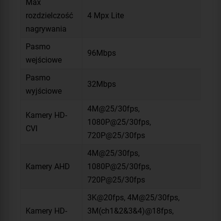
Max
rozdzielczość
4 Mpx Lite
nagrywania
Pasmo
96Mbps
wejściowe
Pasmo
32Mbps
wyjściowe
4M@25/30fps,
Kamery HD-
1080P@25/30fps,
CVI
720P@25/30fps
4M@25/30fps,
Kamery AHD
1080P@25/30fps,
720P@25/30fps
3K@20fps, 4M@25/30fps,
Kamery HD-
3M(ch1&2&3&4)@18fps,