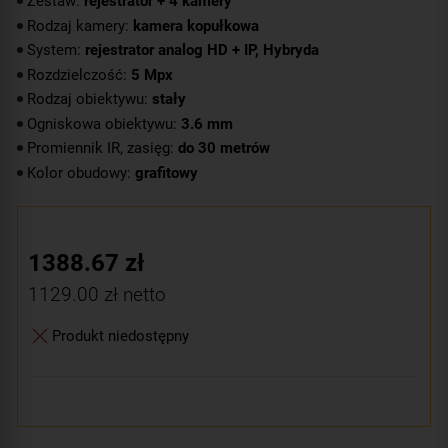
Zestaw:
rejestrator + 4 kamery
Rodzaj kamery:
kamera kopułkowa
System:
rejestrator analog HD + IP, Hybryda
Rozdzielczość:
5 Mpx
Rodzaj obiektywu:
stały
Ogniskowa obiektywu:
3.6 mm
Promiennik IR, zasięg:
do 30 metrów
Kolor obudowy:
grafitowy
1388.67
zł
1129.00
zł netto
Produkt niedostępny