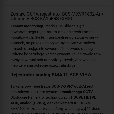
Zestaw CCTV, rejestrator BCS-V-XVR1602-Ai +
4 kamery BCS-EA15FR3-G(H2)
Zestaw monitoringu
marki BCS składa się z
nowoczesnego rejestratora oraz czterech kamer
kopułkowych. System ten idealnie sprawdzi w się w
domach, na posesjach prywatnych, oraz w małych
firmach oferując niezawodność i łatwość obsługi.
Solidna konstrukcja kamer gwarantuje ich trwałość w
różnych warunkach atmosferycznych, zapewniając
nieprzerwaną ochronę przez całą dobę.
Rejestrator analog SMART BCS VIEW
16 kanałowy rejestrator
BCS-V-XVR1602-AI
jest
centralnym punktem systemu
monitoringu CCTV
.
Obsługuje kamery w technologiach
HDCVI, HDTVI,
AHD, analog (CVBS),
a także
kamery IP
. BCS-V-
XVR1602-AI został wyposażony w szereg wyjść video: