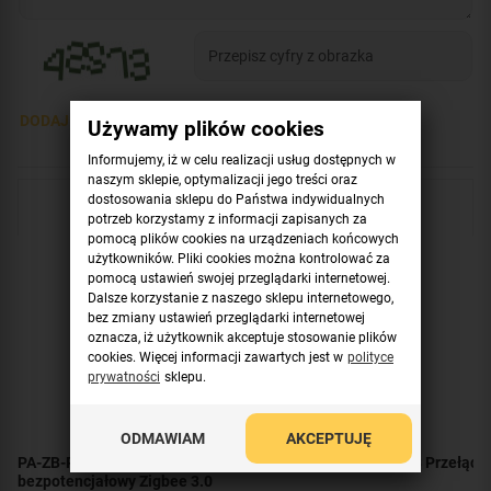
DODAJ OPINIĘ >
Używamy plików cookies
Informujemy, iż w celu realizacji usług dostępnych w
naszym sklepie, optymalizacji jego treści oraz
dostosowania sklepu do Państwa indywidualnych
Sprawdź również
potrzeb korzystamy z informacji zapisanych za
pomocą plików cookies na urządzeniach końcowych
użytkowników. Pliki cookies można kontrolować za
pomocą ustawień swojej przeglądarki internetowej.
Dalsze korzystanie z naszego sklepu internetowego,
bez zmiany ustawień przeglądarki internetowej
oznacza, iż użytkownik akceptuje stosowanie plików
cookies. Więcej informacji zawartych jest w
polityce
prywatności
sklepu.
ODMAWIAM
AKCEPTUJĘ
PA-ZB-RELAY01 PulsON Uniwersalny przekaźnik
T578 Przełącz
bezpotencjałowy Zigbee 3.0