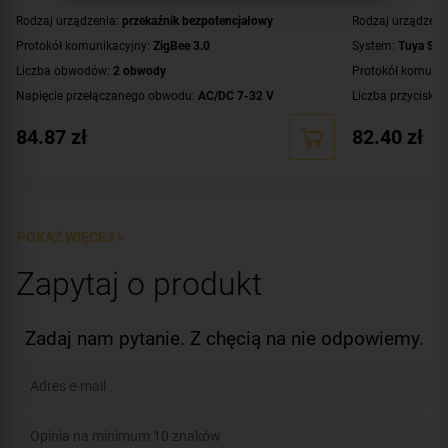
Rodzaj urządzenia:
przekaźnik bezpotencjałowy
Rodzaj urządzeni
Protokół komunikacyjny:
ZigBee 3.0
System:
Tuya Smar
Liczba obwodów:
2 obwody
Protokół komunik
Napięcie przełączanego obwodu:
AC/DC 7-32 V
Liczba przyciskó
Zasilanie:
AC/DC 7-32 V
,
DC 5 V
Kolor obudowy:
b
84.87
zł
82.40
zł
Styki:
COM
,
NC
,
NO
Montaż:
dopuszkowy
POKAŻ WIĘCEJ >
Zapytaj o produkt
Zadaj nam pytanie. Z chęcią na nie odpowiemy.