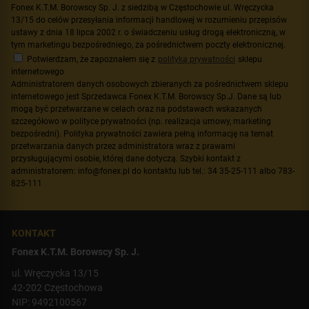
Fonex K.T.M. Borowscy Sp. J. z siedzibą w Częstochowie ul. Wręczycka
13/15 do celów przesyłania informacji handlowej w rozumieniu przepisów
ustawy z dnia 18 lipca 2002 r. o świadczeniu usług drogą elektroniczną, w
tym marketingu bezpośredniego, za pośrednictwem poczty elektronicznej.
Potwierdzam, że zapoznałem się z
polityką prywatności
sklepu
internetowego
Administratorem danych osobowych zbieranych za pośrednictwem sklepu
internetowego jest Sprzedawca Fonex K.T.M. Borowscy Sp.J. Dane są lub
mogą być przetwarzane w celach oraz na podstawach wskazanych
szczegółowo w polityce prywatności (np. realizacja umowy, marketing
bezpośredni). Polityka prywatności zawiera pełną informację na temat
przetwarzania danych przez administratora wraz z prawami
przysługującymi osobie, której dane dotyczą. Szybki kontakt z
administratorem: info@fonex.pl do kontaktu lub tel.: 34 35-25-111 albo 783-
825-111
KONTAKT
Fonex K.T.M. Borowscy Sp. J.
ul. Wręczycka 13/15
42-202 Częstochowa
NIP: 9492100567