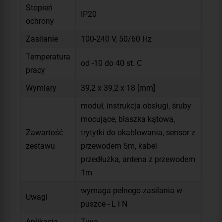
Stopień
IP20
ochrony
Zasilanie
100-240 V, 50/60 Hz
Temperatura
od -10 do 40 st. C
pracy
Wymiary
39,2 x 39,2 x 18 [mm]
moduł, instrukcja obsługi, śruby
mocujące, blaszka kątowa,
Zawartość
trytytki do okablowania, sensor z
zestawu
przewodem 5m, kabel
przedłużka, antena z przewodem
1m
wymaga pełnego zasilania w
Uwagi
puszce - L i N
Aplikacja
Tuya