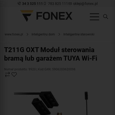
34 3 525 111
783 825 111
sklep@fonex.pl
www.fonex.pl
Inteligentny dom
Inteligentne sterowniki
T211G OXT Moduł sterowania
bramą lub garażem TUYA Wi-Fi
Numer produktu: 9920
| Kod EAN: 5906203620098