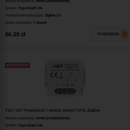
Rodzaj urządzenia:
moduł przekaźnikowy
System:
Tuya Smart Life
Protokół komunikacyjny:
ZigBee 3.0
Liczba obwodów:
1 obwód
Napięcie przełączanego obwodu:
AC 230 V
56.20
zł
POWIADOM
Zasilanie:
AC 230 V
Dodatkowe informacje:
funkcja pomiaru mocy
Montaż:
dopuszkowy
NIEDOSTĘPNY
T261 OXT Przekaźnik 1 obwód, moduł TUYA, ZigBee
Rodzaj urządzenia:
moduł przekaźnikowy
System:
Tuya Smart Life