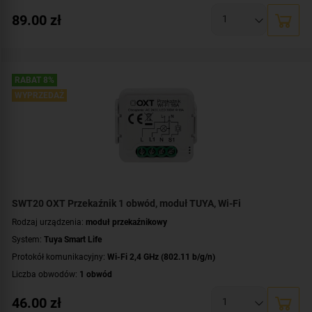
Napięcie przełączanego obwodu:
AC 230 V
89.00
zł
Zasilanie:
AC 230 V
Montaż:
dopuszkowy
RABAT 8%
WYPRZEDAŻ
SWT20 OXT Przekaźnik 1 obwód, moduł TUYA, Wi-Fi
Rodzaj urządzenia:
moduł przekaźnikowy
System:
Tuya Smart Life
Protokół komunikacyjny:
Wi-Fi 2,4 GHz (802.11 b/g/n)
Liczba obwodów:
1 obwód
Napięcie przełączanego obwodu:
AC 230 V
46.00
zł
Zasilanie:
AC 230 V