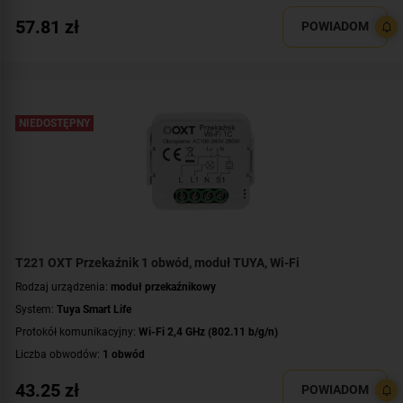
Napięcie przełączanego obwodu:
AC 230 V
57.81
zł
POWIADOM
Zasilanie:
AC 230 V
Montaż:
dopuszkowy
NIEDOSTĘPNY
T221 OXT Przekaźnik 1 obwód, moduł TUYA, Wi-Fi
Rodzaj urządzenia:
moduł przekaźnikowy
System:
Tuya Smart Life
Protokół komunikacyjny:
Wi-Fi 2,4 GHz (802.11 b/g/n)
Liczba obwodów:
1 obwód
Napięcie przełączanego obwodu:
AC 230 V
43.25
zł
POWIADOM
Zasilanie:
AC 230 V