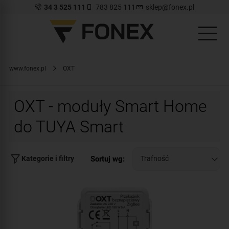
34 3 525 111
783 825 111
sklep@fonex.pl
www.fonex.pl
OXT
OXT - moduły Smart Home
do TUYA Smart
Sortuj wg:
Kategorie i filtry