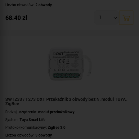
Liczba obwodów:
2 obwody
Napięcie przełączanego obwodu:
AC 230 V
68.40
zł
Zasilanie:
AC 230 V
Montaż:
dopuszkowy
SWTZ33 / T273 OXT Przekaźnik 3 obwody bez N, moduł TUYA,
ZigBee
Rodzaj urządzenia:
moduł przekaźnikowy
System:
Tuya Smart Life
Protokół komunikacyjny:
ZigBee 3.0
Liczba obwodów:
3 obwody