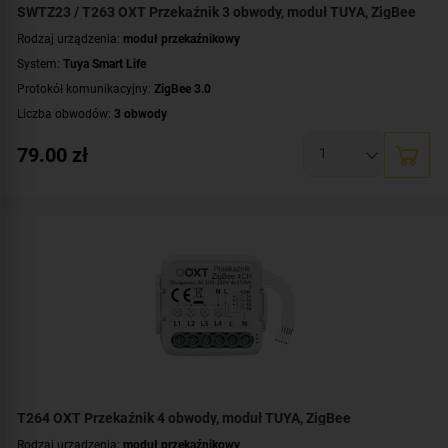
SWTZ23 / T263 OXT Przekaźnik 3 obwody, moduł TUYA, ZigBee
Rodzaj urządzenia:
moduł przekaźnikowy
System:
Tuya Smart Life
Protokół komunikacyjny:
ZigBee 3.0
Liczba obwodów:
3 obwody
Napięcie przełączanego obwodu:
AC 230 V
79.00
zł
Zasilanie:
AC 230 V
Montaż:
dopuszkowy
T264 OXT Przekaźnik 4 obwody, moduł TUYA, ZigBee
Rodzaj urządzenia:
moduł przekaźnikowy