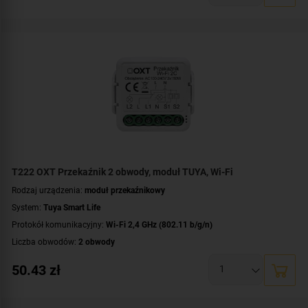
Montaż:
dopuszkowy
T222 OXT Przekaźnik 2 obwody, moduł TUYA, Wi-Fi
Rodzaj urządzenia:
moduł przekaźnikowy
System:
Tuya Smart Life
Protokół komunikacyjny:
Wi-Fi 2,4 GHz (802.11 b/g/n)
Liczba obwodów:
2 obwody
Napięcie przełączanego obwodu:
AC 230 V
50.43
zł
Zasilanie:
AC 230 V
Montaż:
dopuszkowy