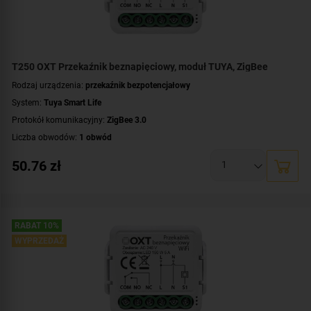
T250 OXT Przekaźnik beznapięciowy, moduł TUYA, ZigBee
Rodzaj urządzenia:
przekaźnik bezpotencjałowy
System:
Tuya Smart Life
Protokół komunikacyjny:
ZigBee 3.0
Liczba obwodów:
1 obwód
Napięcie przełączanego obwodu:
AC 230 V
50.76
zł
Zasilanie:
AC 230 V
Styki:
COM
,
NC
,
NO
Montaż:
dopuszkowy
RABAT 10%
WYPRZEDAŻ