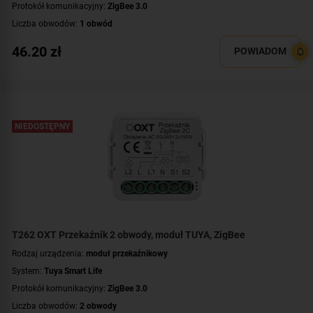
Protokół komunikacyjny:
ZigBee 3.0
Liczba obwodów:
1 obwód
Napięcie przełączanego obwodu:
AC 230 V
46.20
zł
POWIADOM
Zasilanie:
AC 230 V
Montaż:
dopuszkowy
NIEDOSTĘPNY
T262 OXT Przekaźnik 2 obwody, moduł TUYA, ZigBee
Rodzaj urządzenia:
moduł przekaźnikowy
System:
Tuya Smart Life
Protokół komunikacyjny:
ZigBee 3.0
Liczba obwodów:
2 obwody