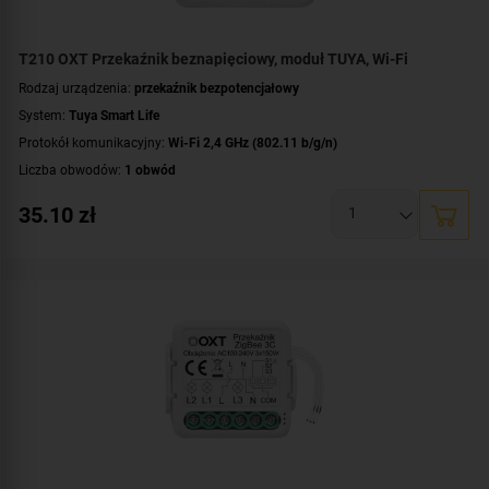
T210 OXT Przekaźnik beznapięciowy, moduł TUYA, Wi-Fi
Rodzaj urządzenia:
przekaźnik bezpotencjałowy
System:
Tuya Smart Life
Protokół komunikacyjny:
Wi-Fi 2,4 GHz (802.11 b/g/n)
Liczba obwodów:
1 obwód
Napięcie przełączanego obwodu:
AC 230 V
35.10
zł
Zasilanie:
AC 230 V
Styki:
COM
,
NC
,
NO
Montaż:
dopuszkowy