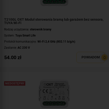
T210GL OXT Moduł sterowania bramą lub garażem bez sensora,
TUYA Wi-Fi
Rodzaj urządzenia:
sterownik bramy
System:
Tuya Smart Life
Protokół komunikacyjny:
Wi-Fi 2,4 GHz (802.11 b/g/n)
Zasilanie:
AC 230 V
Montaż:
dopuszkowy
54.00
zł
POWIADOM
NIEDOSTĘPNY