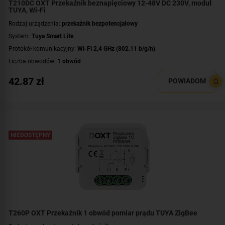
T210DC OXT Przekaźnik beznapięciowy 12-48V DC 230V, moduł
TUYA, Wi-Fi
Rodzaj urządzenia:
przekaźnik bezpotencjałowy
System:
Tuya Smart Life
Protokół komunikacyjny:
Wi-Fi 2,4 GHz (802.11 b/g/n)
Liczba obwodów:
1 obwód
Napięcie przełączanego obwodu:
AC 230 V
,
DC 5 V
,
DC 12-48 V
42.87
zł
POWIADOM
Zasilanie:
AC 230 V
,
DC 12-48 V
,
DC 5 V
Styki:
COM
,
NC
,
NO
Montaż:
dopuszkowy
NIEDOSTĘPNY
T260P OXT Przekaźnik 1 obwód pomiar prądu TUYA ZigBee