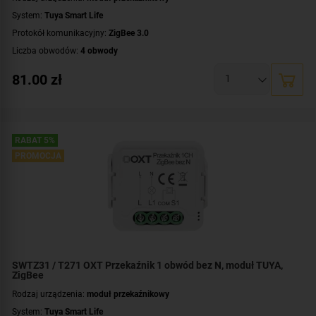
System:
Tuya Smart Life
Protokół komunikacyjny:
ZigBee 3.0
Liczba obwodów:
4 obwody
Napięcie przełączanego obwodu:
AC 230 V
81.00
zł
Zasilanie:
AC 230 V
Montaż:
dopuszkowy
RABAT 5%
PROMOCJA
SWTZ31 / T271 OXT Przekaźnik 1 obwód bez N, moduł TUYA,
ZigBee
Rodzaj urządzenia:
moduł przekaźnikowy
System:
Tuya Smart Life