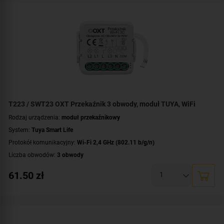
T223 / SWT23 OXT Przekaźnik 3 obwody, moduł TUYA, WiFi
Rodzaj urządzenia:
moduł przekaźnikowy
System:
Tuya Smart Life
Protokół komunikacyjny:
Wi-Fi 2,4 GHz (802.11 b/g/n)
Liczba obwodów:
3 obwody
Napięcie przełączanego obwodu:
AC 230 V
61.50
zł
Zasilanie:
AC 230 V
Montaż:
dopuszkowy