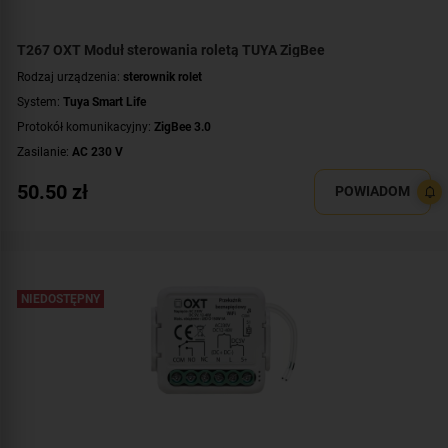
T267 OXT Moduł sterowania roletą TUYA ZigBee
Rodzaj urządzenia:
sterownik rolet
System:
Tuya Smart Life
Protokół komunikacyjny:
ZigBee 3.0
Zasilanie:
AC 230 V
Montaż:
dopuszkowy
50.50
zł
POWIADOM
NIEDOSTĘPNY