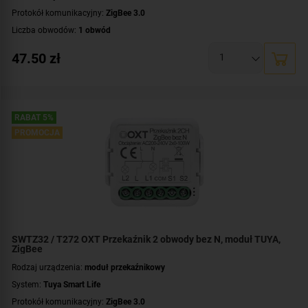
Protokół komunikacyjny:
ZigBee 3.0
Liczba obwodów:
1 obwód
Napięcie przełączanego obwodu:
AC 230 V
47.50
zł
Zasilanie:
AC 230 V
Montaż:
dopuszkowy
RABAT 5%
PROMOCJA
SWTZ32 / T272 OXT Przekaźnik 2 obwody bez N, moduł TUYA,
ZigBee
Rodzaj urządzenia:
moduł przekaźnikowy
System:
Tuya Smart Life
Protokół komunikacyjny:
ZigBee 3.0