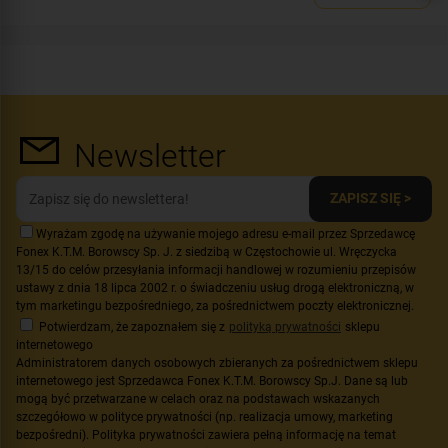
Montaż:
dopuszkowy
Newsletter
ZAPISZ SIĘ >
Wyrażam zgodę na używanie mojego adresu e-mail przez Sprzedawcę
Fonex K.T.M. Borowscy Sp. J. z siedzibą w Częstochowie ul. Wręczycka
13/15 do celów przesyłania informacji handlowej w rozumieniu przepisów
ustawy z dnia 18 lipca 2002 r. o świadczeniu usług drogą elektroniczną, w
tym marketingu bezpośredniego, za pośrednictwem poczty elektronicznej.
Potwierdzam, że zapoznałem się z
polityką prywatności
sklepu
internetowego
Administratorem danych osobowych zbieranych za pośrednictwem sklepu
internetowego jest Sprzedawca Fonex K.T.M. Borowscy Sp.J. Dane są lub
mogą być przetwarzane w celach oraz na podstawach wskazanych
szczegółowo w polityce prywatności (np. realizacja umowy, marketing
bezpośredni). Polityka prywatności zawiera pełną informację na temat