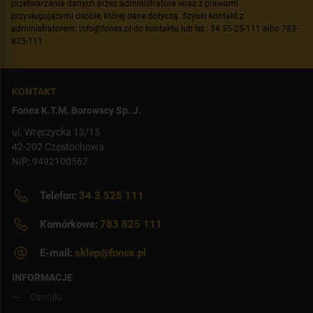
przetwarzania danych przez administratora wraz z prawami
przysługującymi osobie, której dane dotyczą. Szybki kontakt z
administratorem: info@fonex.pl do kontaktu lub tel.: 34 35-25-111 albo 783-
825-111
KONTAKT
Fonex K.T.M. Borowscy Sp. J.
ul. Wręczycka 13/15
42-202 Częstochowa
NIP: 9492100567
Telefon:
34 3 525 111
Komórkowe:
783 825 111
E-mail:
sklep@fonex.pl
INFORMACJE
Cenniki