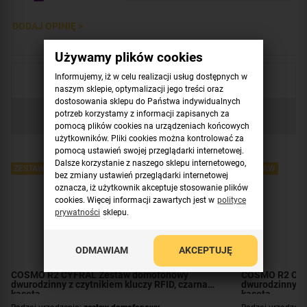
DODAJ OPINIĘ >
Używamy plików cookies
Informujemy, iż w celu realizacji usług dostępnych w
Produkty uzupełniające
naszym sklepie, optymalizacji jego treści oraz
dostosowania sklepu do Państwa indywidualnych
potrzeb korzystamy z informacji zapisanych za
Sprawdź również
pomocą plików cookies na urządzeniach końcowych
użytkowników. Pliki cookies można kontrolować za
pomocą ustawień swojej przeglądarki internetowej.
Dalsze korzystanie z naszego sklepu internetowego,
ZESTAW
ZESTAW
bez zmiany ustawień przeglądarki internetowej
oznacza, iż użytkownik akceptuje stosowanie plików
cookies. Więcej informacji zawartych jest w
polityce
prywatności
sklepu.
ODMAWIAM
AKCEPTUJĘ
COSMO R2 CYFRAL Zestaw domofonowy
COSMO R2 CYF
dwurodzinny z czytnikiem kluczy RFID, czarna
dwurodzinny z 
kaseta
kaseta