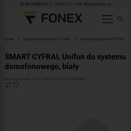
34 3 525 111
783 825 111
sklep@fonex.pl
nalogowe
System domofonowy CYFRAL
Unifony analogowe CYFRAL
SMART CYFRAL Unifon do systemu
domofonowego, biały
Numer produktu: 3352
| Kod EAN: 5902768850581