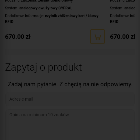
Rodzaj urządzenia:
zestaw domofonowy
Rodzaj urządzeni
System:
analogowy dwużyłowy CYFRAL
System:
analogo
Dodatkowe informacje:
czytnik zbliżeniowy kart / kluczy
Dodatkowe infor
RFID
RFID
Przeznaczenie:
dwurodzinny
Przeznaczenie:
d
670.00
zł
670.00
zł
Montaż:
natynkowy
Montaż:
natynko
Zawartość zestawu:
brelok RFID - 4 szt.
,
kaseta
Zawartość zesta
zewnętrzna
,
unifon - 2 szt.
,
zasilacz
,
ramka
zewnętrzna
,
unifon
Kolor obudowy:
czarny
Kolor obudowy:
s
Zapytaj o produkt
Zadaj nam pytanie. Z chęcią na nie odpowiemy.