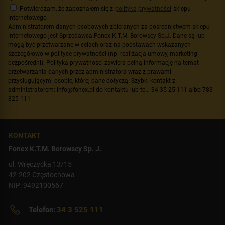
Potwierdzam, że zapoznałem się z
polityką prywatności
sklepu
internetowego
Administratorem danych osobowych zbieranych za pośrednictwem sklepu
internetowego jest Sprzedawca Fonex K.T.M. Borowscy Sp.J. Dane są lub
mogą być przetwarzane w celach oraz na podstawach wskazanych
szczegółowo w polityce prywatności (np. realizacja umowy, marketing
bezpośredni). Polityka prywatności zawiera pełną informację na temat
przetwarzania danych przez administratora wraz z prawami
przysługującymi osobie, której dane dotyczą. Szybki kontakt z
administratorem: info@fonex.pl do kontaktu lub tel.: 34 35-25-111 albo 783-
825-111
KONTAKT
Fonex K.T.M. Borowscy Sp. J.
ul. Wręczycka 13/15
42-202 Częstochowa
NIP: 9492100567
Telefon:
34 3 525 111