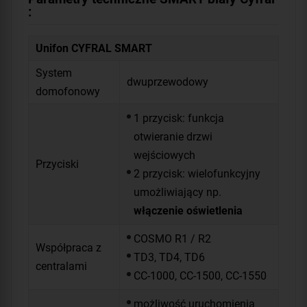
:
Unifon CYFRAL SMART
System
dwuprzewodowy
domofonowy
1 przycisk: funkcja
otwieranie drzwi
wejściowych
Przyciski
2 przycisk: wielofunkcyjny
umożliwiający np.
włączenie oświetlenia
COSMO R1 / R2
Współpraca z
TD3, TD4, TD6
centralami
CC-1000, CC-1500, CC-1550
możliwość uruchomienia