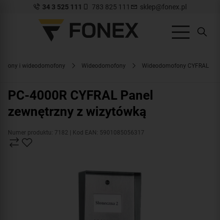
34 3 525 111
783 825 111
sklep@fonex.pl
ofony i wideodomofony
Wideodomofony
Wideodomofony CYFRAL
PC-4000R CYFRAL Panel
zewnętrzny z wizytówką
Numer produktu: 7182
| Kod EAN: 5901085056317