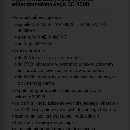
wideodomofonowego CC-4000:
kompatybilne urządzenia:
panele: PC-4000R, PC-4000RE, PC-4000RV, PC-
4000RVE
monitory: V-4B, V-4W, V-7
unifony: SMART-D
programowanie:
do 255 lokatorów na jedną klatkę
do 9999 lokatorów w systemie wielowejściowym
bez powtarzających się numerów abonentów
do 65535 lokatorów w systemie wielowejściowym
z numeracją central
w pełni programowalna tablica abonentów w
zakresie 1-9999
do ośmiu kluczy zbliżeniowych dla jednego lokatora i
do 1000 kluczy nieprzypisanych do żadnego lokatora
brak ograniczenia ilości paneli nadrzędnych
tryb pracy rewersyjnej zaczepu
regulacja głośności pracy elektrozaczepu