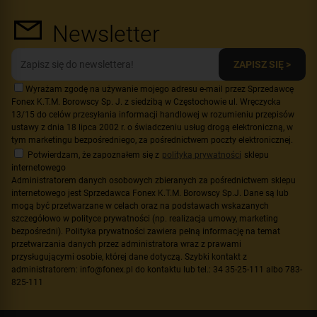
Newsletter
ZAPISZ SIĘ >
Wyrażam zgodę na używanie mojego adresu e-mail przez Sprzedawcę
Fonex K.T.M. Borowscy Sp. J. z siedzibą w Częstochowie ul. Wręczycka
13/15 do celów przesyłania informacji handlowej w rozumieniu przepisów
ustawy z dnia 18 lipca 2002 r. o świadczeniu usług drogą elektroniczną, w
tym marketingu bezpośredniego, za pośrednictwem poczty elektronicznej.
Potwierdzam, że zapoznałem się z
polityką prywatności
sklepu
internetowego
Administratorem danych osobowych zbieranych za pośrednictwem sklepu
internetowego jest Sprzedawca Fonex K.T.M. Borowscy Sp.J. Dane są lub
mogą być przetwarzane w celach oraz na podstawach wskazanych
szczegółowo w polityce prywatności (np. realizacja umowy, marketing
bezpośredni). Polityka prywatności zawiera pełną informację na temat
przetwarzania danych przez administratora wraz z prawami
przysługującymi osobie, której dane dotyczą. Szybki kontakt z
administratorem: info@fonex.pl do kontaktu lub tel.: 34 35-25-111 albo 783-
825-111