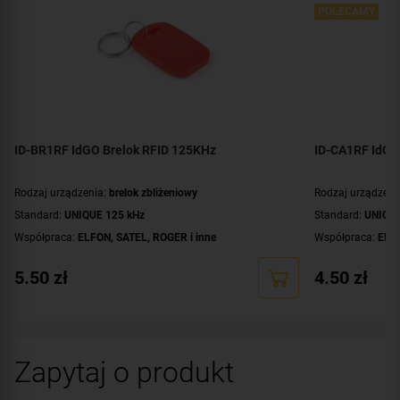
POLECAMY
ID-BR1RF IdGO Brelok RFID 125KHz
ID-CA1RF IdGO
Rodzaj urządzenia:
brelok zbliżeniowy
Rodzaj urządzeni
Standard:
UNIQUE 125 kHz
Standard:
UNIQUE
Współpraca:
ELFON, SATEL, ROGER i inne
Współpraca:
ELFO
5.50
zł
4.50
zł
Zapytaj o produkt