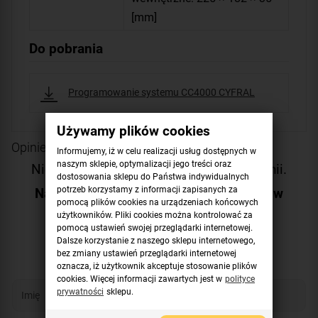
[mm]
Do pobrania
Programowanie systemu CC4000 CYFRAL
Używamy plików cookies
Opinie o produkcie
Informujemy, iż w celu realizacji usług dostępnych w
naszym sklepie, optymalizacji jego treści oraz
Niestety produkt nie posiada żadnej opinii.
dostosowania sklepu do Państwa indywidualnych
potrzeb korzystamy z informacji zapisanych za
Napisz pierwszą opinię i pomóż innym w
pomocą plików cookies na urządzeniach końcowych
wyborze!
użytkowników. Pliki cookies można kontrolować za
pomocą ustawień swojej przeglądarki internetowej.
Dodaj opinię
Dalsze korzystanie z naszego sklepu internetowego,
bez zmiany ustawień przeglądarki internetowej
oznacza, iż użytkownik akceptuje stosowanie plików
cookies. Więcej informacji zawartych jest w
polityce
prywatności
sklepu.