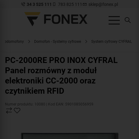
34 3 525 111
783 825 111
sklep@fonex.pl
ideodomofony
Domofon - Systemy cyfrowe
System cyfrowy CYFRAL
PC-2000RE PRO INOX CYFRAL
Panel rozmówny z moduł
elektroniki CC-2000 oraz
czytnikiem RFID
Numer produktu: 10080
| Kod EAN: 5901085056959