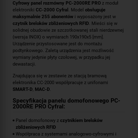
Cyfrowy panel rozmówny PC-2000RE PRO
z moduł
elektroniki
CC-2000 Cyfral
. Model
obsługuje
maksymalnie 255 abonentów
i wyposażony jest w
czytnik breloków zbliżeniowych RFID
. Mieści się w
solidnej obudowie ze szczotkowanej stali nierdzewnej
(wersja INOX) o wymiarach 190x190x5 [mm].
Urządzenie przystosowane jest do montażu
podtynkowego. Zaletą urządzenia jest możliwość
wymiany jedynie płyty czołowej, w przypadku jej
dewastacji.
Znajdująca się w zestawie ze stacją bramową
elektronika CC-2000 współpracuje z unifonami
SMART-D
,
MAC-D
.
Specyfikacja panelu domofonowego PC-
2000RE PRO Cyfral:
Panel domofonowy z
czytnikiem breloków
zbliżeniowych RFID
Współpraca z systemami analogowo-cyfrowymi i