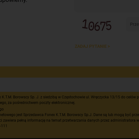
ZADAJ PYTANIE >
T.M. Borowscy Sp. J. z siedzibą w Częstochowie ul. Wręczycka 13/15 do celów pr
ego, za pośrednictwem poczty elektronicznej.
ego
netowego jest Sprzedawca Fonex K.T.M. Borowscy Sp.J. Dane są lub mogą być prz
ci zawiera pełną informację na temat przetwarzania danych przez administratora w
5-111