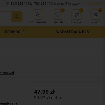
34 3 525 111
783 825 111
sklep@fonex.pl
KONTAKT >
0
0
0
ij wyszukiwanie
TWOJE KONTO
ULUBIONE
PORÓWNAJ
KOSZYK
PROMOCJE
WSPÓŁPRACA B2B
n Nexwei
47.99
zł
39.02
zł netto
tomatyczną