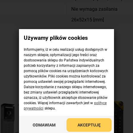
Nie wymaga zasilania
26x52x15 [mm]
Używamy plików cookies
Informujemy, iż w celu realizacji usług dostępnych w
naszym sklepie, optymalizacji jego treści oraz
dostosowania sklepu do Państwa indywidualnych
potrzeb korzystamy z informacji zapisanych za
pomocą plików cookies na urządzeniach końcowych
użytkowników. Pliki cookies można kontrolować za
pomocą ustawień swojej przeglądarki internetowej.
Dalsze korzystanie z naszego sklepu internetowego,
bez zmiany ustawień przeglądarki internetowej
oznacza, iż użytkownik akceptuje stosowanie plików
cookies. Więcej informacji zawartych jest w
polityce
prywatności
sklepu.
ODMAWIAM
AKCEPTUJĘ