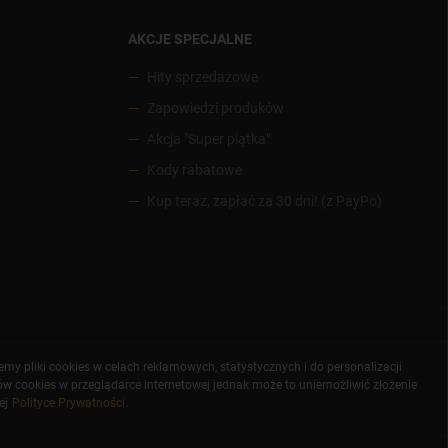
AKCJE SPECJALNE
Hity sprzedażowe
Zapowiedzi produków
Akcja "Super piątka"
Kody rabatowe
Kup teraz, zapłać za 30 dni! (z PayPo)
y pliki cookies w celach reklamowych, statystycznych i do personalizacji
ów cookies w przeglądarce internetowej jednak może to uniemożliwić złożenie
ej
Polityce Prywatności
.