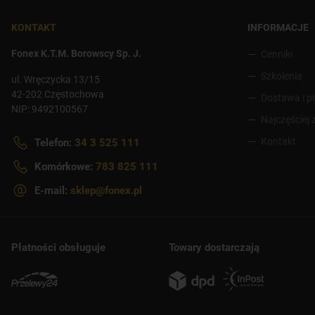
KONTAKT
INFORMACJE
Fonex K.T.M. Borowscy Sp. J.
Cenniki
Szkolenia
ul. Wręczycka 13/15
42-202 Częstochowa
Dostawa i p
NIP: 9492100567
Najczęściej
Kontakt
Telefon:
34 3 525 111
Komórkowe:
783 825 111
E-mail:
sklep@fonex.pl
Płatności obsługuje
Towary dostarczają