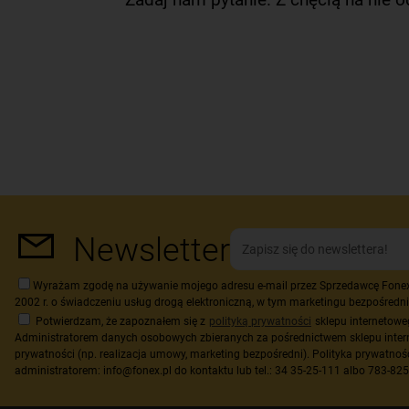
Newsletter
Wyrażam zgodę na używanie mojego adresu e-mail przez Sprzedawcę Fonex K.
2002 r. o świadczeniu usług drogą elektroniczną, w tym marketingu bezpośredni
Potwierdzam, że zapoznałem się z
polityką prywatności
sklepu internetow
Administratorem danych osobowych zbieranych za pośrednictwem sklepu inter
prywatności (np. realizacja umowy, marketing bezpośredni). Polityka prywatnoś
administratorem: info@fonex.pl do kontaktu lub tel.: 34 35-25-111 albo 783-82