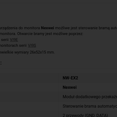
urządzenia do monitora
Nexwei
możliwe jest sterowanie bramą au
monitora. Otwarcie bramy jest możliwe poprzez:
 serii
VI9E
monitorach serii
VI9S
iewielkie wymiary 26x52x15 mm.
i
:
NW-EX2
Nexwei
Moduł dodatkowego przekaźn
Sterowanie brama automaty
2 przewody (GND, DATA)