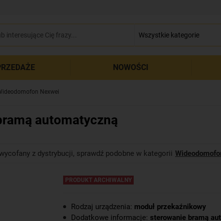
zamkn
RZEDAŻE
NOWOŚCI
Wideodomofon Nexwei
bramą automatyczną
wycofany z dystrybucji, sprawdź podobne w kategorii
Wideodomofo
PRODUKT ARCHIWALNY
Rodzaj urządzenia:
moduł przekaźnikowy
Dodatkowe informacje:
sterowanie bramą au