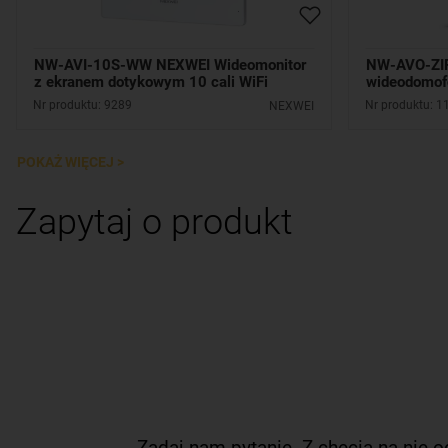
NW-AVI-10S-WW NEXWEI Wideomonitor
NW-AVO-ZIP
z ekranem dotykowym 10 cali WiFi
wideodomof
Mifare
Nr produktu: 9289
Nr produktu: 1
NEXWEI
POKAŻ WIĘCEJ >
Zapytaj o produkt
Zadaj nam pytanie. Z chęcią na nie 