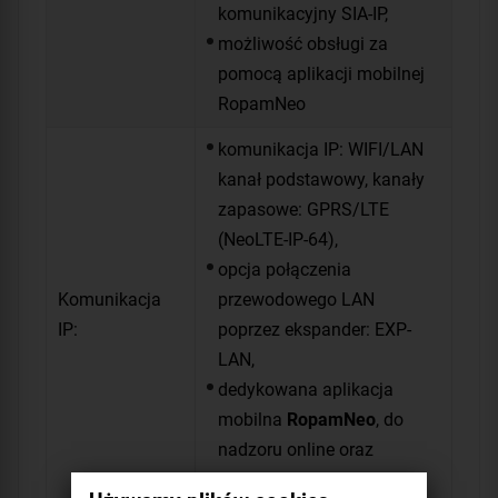
komunikacyjny SIA-IP,
możliwość obsługi za
pomocą aplikacji mobilnej
RopamNeo
komunikacja IP: WIFI/LAN
kanał podstawowy, kanały
zapasowe: GPRS/LTE
(NeoLTE-IP-64),
opcja połączenia
Komunikacja
przewodowego LAN
IP:
poprzez ekspander: EXP-
LAN,
dedykowana aplikacja
mobilna
RopamNeo
, do
nadzoru online oraz
zdalnego sterowania,