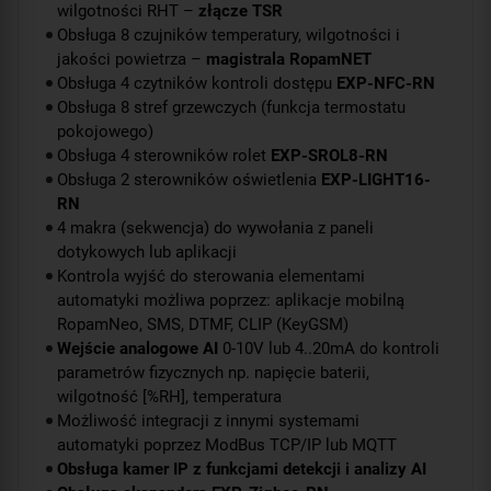
wilgotności RHT –
złącze TSR
Obsługa 8 czujników temperatury, wilgotności i
jakości powietrza –
magistrala RopamNET
Obsługa 4 czytników kontroli dostępu
EXP-NFC-RN
Obsługa 8 stref grzewczych (funkcja termostatu
pokojowego)
Obsługa 4 sterowników rolet
EXP-SROL8-RN
Obsługa 2 sterowników oświetlenia
EXP-LIGHT16-
RN
4 makra (sekwencja) do wywołania z paneli
dotykowych lub aplikacji
Kontrola wyjść do sterowania elementami
automatyki możliwa poprzez: aplikacje mobilną
RopamNeo, SMS, DTMF, CLIP (KeyGSM)
Wejście analogowe AI
0-10V lub 4..20mA do kontroli
parametrów fizycznych np. napięcie baterii,
wilgotność [%RH], temperatura
Możliwość integracji z innymi systemami
automatyki poprzez ModBus TCP/IP lub MQTT
Obsługa kamer IP z funkcjami detekcji i analizy AI