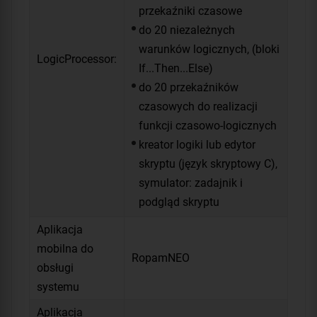
przekaźniki czasowe
do 20 niezależnych
warunków logicznych, (bloki
LogicProcessor:
If...Then...Else)
do 20 przekaźników
czasowych do realizacji
funkcji czasowo-logicznych
kreator logiki lub edytor
skryptu (język skryptowy C),
symulator: zadajnik i
podgląd skryptu
Aplikacja
mobilna do
RopamNEO
obsługi
systemu
Aplikacja