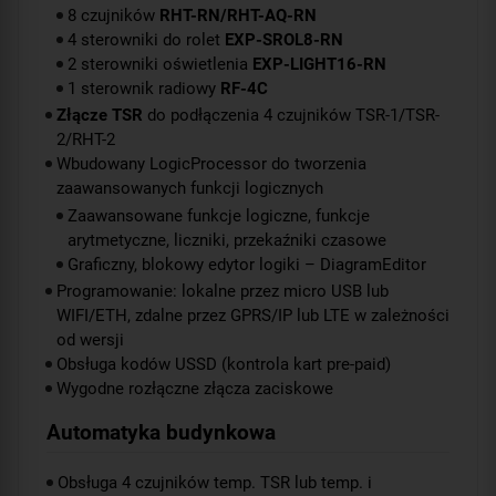
8 czujników
RHT-RN/RHT-AQ-RN
4 sterowniki do rolet
EXP-SROL8-RN
2 sterowniki oświetlenia
EXP-LIGHT16-RN
1 sterownik radiowy
RF-4C
Złącze TSR
do podłączenia 4 czujników TSR-1/TSR-
2/RHT-2
Wbudowany LogicProcessor do tworzenia
zaawansowanych funkcji logicznych
Zaawansowane funkcje logiczne, funkcje
arytmetyczne, liczniki, przekaźniki czasowe
Graficzny, blokowy edytor logiki – DiagramEditor
Programowanie: lokalne przez micro USB lub
WIFI/ETH, zdalne przez GPRS/IP lub LTE w zależności
od wersji
Obsługa kodów USSD (kontrola kart pre-paid)
Wygodne rozłączne złącza zaciskowe
Automatyka budynkowa
Obsługa 4 czujników temp. TSR lub temp. i