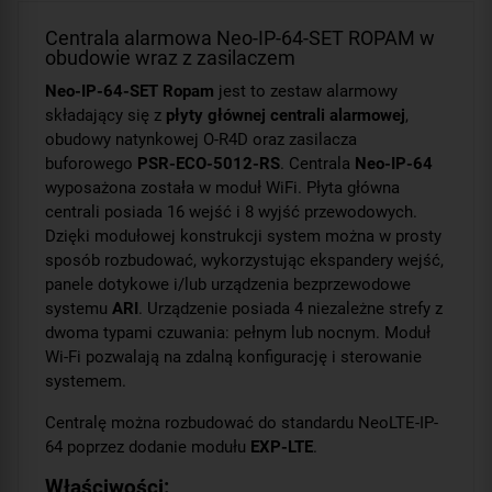
Centrala alarmowa Neo-IP-64-SET ROPAM w
obudowie wraz z zasilaczem
Neo-IP-64-SET Ropam
jest to zestaw alarmowy
składający się z
płyty głównej centrali alarmowej
,
obudowy natynkowej O-R4D oraz zasilacza
buforowego
PSR-ECO-5012-RS
. Centrala
Neo-IP-64
wyposażona została w moduł WiFi. Płyta główna
centrali posiada 16 wejść i 8 wyjść przewodowych.
Dzięki modułowej konstrukcji system można w prosty
sposób rozbudować, wykorzystując ekspandery wejść,
panele dotykowe i/lub urządzenia bezprzewodowe
systemu
ARI
. Urządzenie posiada 4 niezależne strefy z
dwoma typami czuwania: pełnym lub nocnym. Moduł
Wi-Fi pozwalają na zdalną konfigurację i sterowanie
systemem.
Centralę można rozbudować do standardu NeoLTE-IP-
64 poprzez dodanie modułu
EXP-LTE
.
Właściwości: