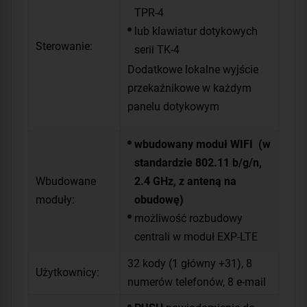
TPR-4
lub klawiatur dotykowych
Sterowanie:
serii TK-4
Dodatkowe lokalne wyjście
przekaźnikowe w każdym
panelu dotykowym
wbudowany moduł WIFI (w
standardzie 802.11 b/g/n,
Wbudowane
2.4 GHz, z anteną na
moduły:
obudowę)
możliwość rozbudowy
centrali w moduł EXP-LTE
32 kody (1 główny +31), 8
Użytkownicy:
numerów telefonów, 8 e-mail