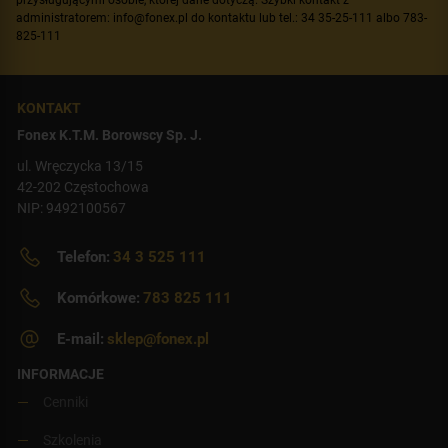
przysługującymi osobie, której dane dotyczą. Szybki kontakt z
administratorem: info@fonex.pl do kontaktu lub tel.: 34 35-25-111 albo 783-
825-111
KONTAKT
Fonex K.T.M. Borowscy Sp. J.
ul. Wręczycka 13/15
42-202 Częstochowa
NIP: 9492100567
Telefon:
34 3 525 111
Komórkowe:
783 825 111
E-mail:
sklep@fonex.pl
INFORMACJE
Cenniki
Szkolenia