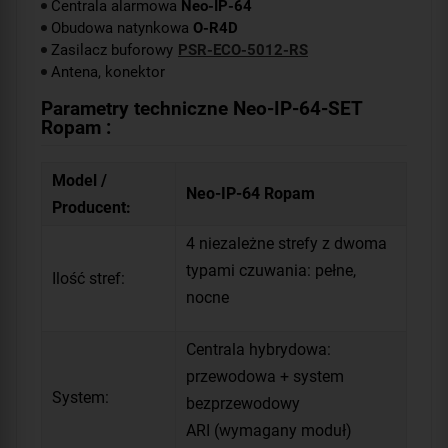
Centrala alarmowa
Neo-IP-64
Obudowa natynkowa
O-R4D
Zasilacz buforowy
PSR-ECO-5012-RS
Antena, konektor
Parametry techniczne Neo-IP-64-SET
Ropam :
Model /
Neo-IP-64 Ropam
Producent:
4 niezależne strefy z dwoma
typami czuwania: pełne,
Ilość stref:
nocne
Centrala hybrydowa:
przewodowa + system
System:
bezprzewodowy
ARI (wymagany moduł)