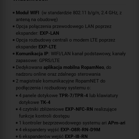
Moduł WIFI
(w standardzie 802.11 b/g/n, 2.4 GHz, z
anteną na obudowę)
Opcja połączenia przewodowego LAN poprzez
ekspander:
EXP-LAN
Opcja rozbudowy centrali o modem LTE poprzez
ekspander
EXP-LTE
Komunikacja IP
: WIFI/LAN kanał podstawowy, kanały
zapasowe: GPRS/LTE
Dedykowana
aplikacja mobilna RopamNeo
, do
nadzoru online oraz zdalnego sterowania
2 magistrale komunikacyjne RopamNET do
podłączenia i rozbudowy systemu o:
4 panele dotykowe
TPR-7/TPR-4
lub klawiatury
dotykowe
TK-4
4 czytniki zbliżeniowe
EXP-NFC-RN
realizujące
funkcje kontroli dostępu
1 kontroler bezprzewodowego systemu ari
APm-ari
4 ekspandery wyjść
EXP-O8R-RN-D9M
6 ekspanderów wejść
EXP-I8-RN