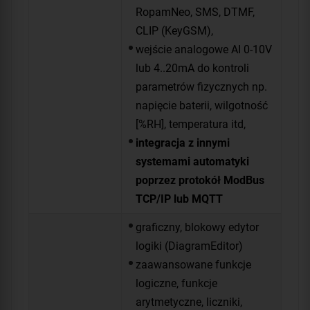
RopamNeo, SMS, DTMF,
CLIP (KeyGSM),
wejście analogowe AI 0-10V
lub 4..20mA do kontroli
parametrów fizycznych np.
napięcie baterii, wilgotność
[%RH], temperatura itd,
integracja z innymi
systemami automatyki
poprzez protokół ModBus
TCP/IP lub MQTT
graficzny, blokowy edytor
logiki (DiagramEditor)
zaawansowane funkcje
logiczne, funkcje
arytmetyczne, liczniki,