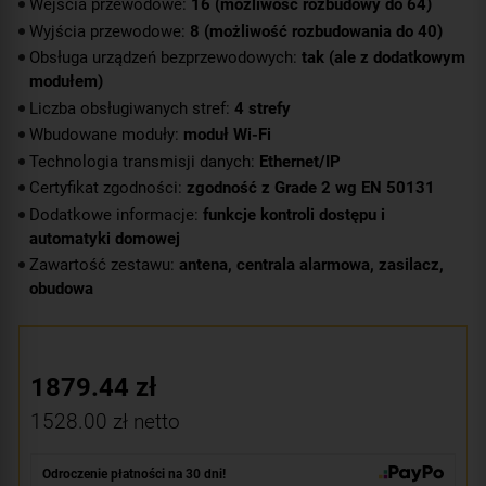
Wejścia przewodowe:
16 (możliwość rozbudowy do 64)
Wyjścia przewodowe:
8 (możliwość rozbudowania do 40)
Obsługa urządzeń bezprzewodowych:
tak (ale z dodatkowym
modułem)
Liczba obsługiwanych stref:
4 strefy
Wbudowane moduły:
moduł Wi-Fi
Technologia transmisji danych:
Ethernet/IP
Certyfikat zgodności:
zgodność z Grade 2 wg EN 50131
Dodatkowe informacje:
funkcje kontroli dostępu i
automatyki domowej
Zawartość zestawu:
antena, centrala alarmowa, zasilacz,
obudowa
1879.44
zł
1528.00
zł netto
Odroczenie płatności na 30 dni!