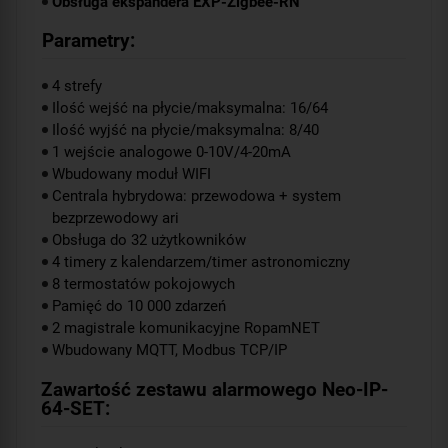
Obsługa ekspandera EXP-Zigbee-RN
Parametry:
4 strefy
Ilość wejść na płycie/maksymalna: 16/64
Ilość wyjść na płycie/maksymalna: 8/40
1 wejście analogowe 0-10V/4-20mA
Wbudowany moduł WIFI
Centrala hybrydowa: przewodowa + system
bezprzewodowy ari
Obsługa do 32 użytkowników
4 timery z kalendarzem/timer astronomiczny
8 termostatów pokojowych
Pamięć do 10 000 zdarzeń
2 magistrale komunikacyjne RopamNET
Wbudowany MQTT, Modbus TCP/IP
Zawartość zestawu alarmowego Neo-IP-
64-SET: