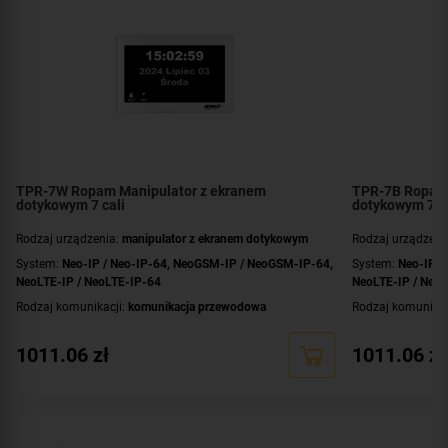
TPR-7W Ropam Manipulator z ekranem
TPR-7B Ropam 
dotykowym 7 cali
dotykowym 7 ca
Rodzaj urządzenia:
manipulator z ekranem dotykowym
Rodzaj urządzeni
System:
Neo-IP / Neo-IP-64
,
NeoGSM-IP / NeoGSM-IP-64
,
System:
Neo-IP /
NeoLTE-IP / NeoLTE-IP-64
NeoLTE-IP / Neo
Rodzaj komunikacji:
komunikacja przewodowa
Rodzaj komunikac
Przekątna ekranu [cale]:
7 cali
Przekątna ekranu 
1011.06
zł
1011.06
zł
Dotyk:
pojemnościowy
Dotyk:
pojemnośc
Kolor obudowy:
biały
Kolor obudowy:
c