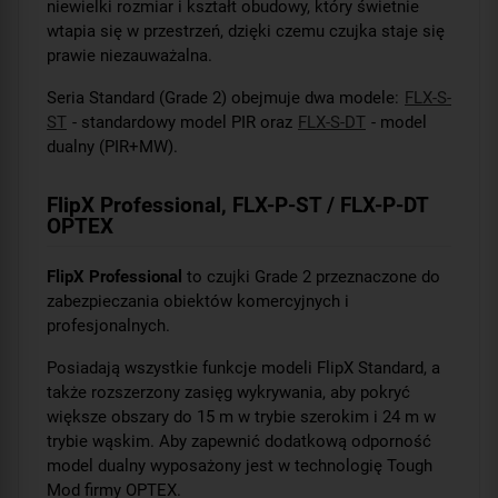
niewielki rozmiar i kształt obudowy, który świetnie
wtapia się w przestrzeń, dzięki czemu czujka staje się
prawie niezauważalna.
Seria Standard (Grade 2) obejmuje dwa modele:
FLX-S-
ST
- standardowy model PIR oraz
FLX-S-DT
- model
dualny (PIR+MW).
FlipX Professional, FLX-P-ST / FLX-P-DT
OPTEX
FlipX Professional
to czujki Grade 2 przeznaczone do
zabezpieczania obiektów komercyjnych i
profesjonalnych.
Posiadają wszystkie funkcje modeli FlipX Standard, a
także rozszerzony zasięg wykrywania, aby pokryć
większe obszary do 15 m w trybie szerokim i 24 m w
trybie wąskim. Aby zapewnić dodatkową odporność
model dualny wyposażony jest w technologię Tough
Mod firmy OPTEX.