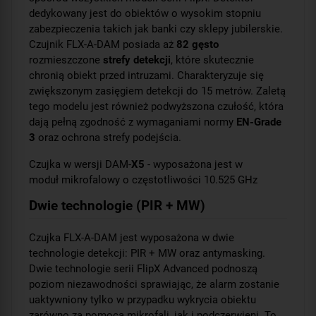
dedykowany jest do obiektów o wysokim stopniu
zabezpieczenia takich jak banki czy sklepy jubilerskie.
Czujnik FLX-A-DAM posiada aż
82 gęsto
rozmieszczone
strefy detekcji
, które skutecznie
chronią obiekt przed intruzami. Charakteryzuje się
zwiększonym zasięgiem detekcji do 15 metrów. Zaletą
tego modelu jest również podwyższona czułość, która
dają pełną zgodność z wymaganiami normy
EN-Grade
3
oraz ochrona strefy podejścia.
Czujka w wersji DAM-
X5
- wyposażona jest w
moduł mikrofalowy o częstotliwości 10.525 GHz
Dwie technologie (PIR + MW)
Czujka FLX-A-DAM jest wyposażona w dwie
technologie detekcji: PIR + MW oraz antymasking.
Dwie technologie serii FlipX Advanced podnoszą
poziom niezawodności sprawiając, że alarm zostanie
uaktywniony tylko w przypadku wykrycia obiektu
zarówno za pomocą mikrofali, jak i podczerwieni. To,