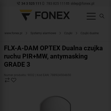
34 3 525 111
783 825 111
sklep@fonex.pl
www.fonex.pl
Systemy alarmowe
Czujki
Czujki dualne
FLX-A-DAM OPTEX Dualna czujka
ruchu PIR+MW, antymasking
GRADE 3
Numer produktu: 9032
| Kod EAN: 788924504650