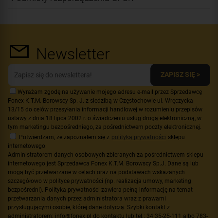
Newsletter
ZAPISZ SIĘ >
Wyrażam zgodę na używanie mojego adresu e-mail przez Sprzedawcę
Fonex K.T.M. Borowscy Sp. J. z siedzibą w Częstochowie ul. Wręczycka
13/15 do celów przesyłania informacji handlowej w rozumieniu przepisów
ustawy z dnia 18 lipca 2002 r. o świadczeniu usług drogą elektroniczną, w
tym marketingu bezpośredniego, za pośrednictwem poczty elektronicznej.
Potwierdzam, że zapoznałem się z
polityką prywatności
sklepu
internetowego
Administratorem danych osobowych zbieranych za pośrednictwem sklepu
internetowego jest Sprzedawca Fonex K.T.M. Borowscy Sp.J. Dane są lub
mogą być przetwarzane w celach oraz na podstawach wskazanych
szczegółowo w polityce prywatności (np. realizacja umowy, marketing
bezpośredni). Polityka prywatności zawiera pełną informację na temat
przetwarzania danych przez administratora wraz z prawami
przysługującymi osobie, której dane dotyczą. Szybki kontakt z
administratorem: info@fonex.pl do kontaktu lub tel.: 34 35-25-111 albo 783-