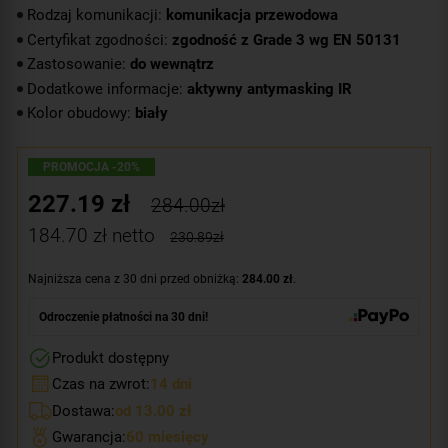
Rodzaj komunikacji:
komunikacja przewodowa
Certyfikat zgodności:
zgodność z Grade 3 wg EN 50131
Zastosowanie:
do wewnątrz
Dodatkowe informacje:
aktywny antymasking IR
Kolor obudowy:
biały
PROMOCJA -20%
227.19
zł
284.00zł
184.70
zł netto
230.89zł
Najniższa cena z 30 dni przed obniżką:
284.00 zł
.
Odroczenie płatności na 30 dni!
Produkt dostępny
Czas na zwrot:
14 dni
Dostawa:
od 13.00 zł
Gwarancja:
60 miesięcy