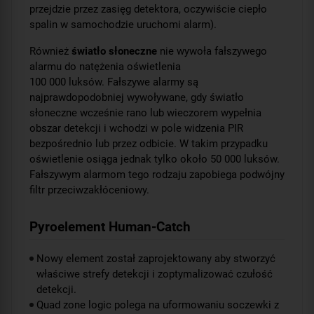
przejdzie przez zasięg detektora, oczywiście ciepło
spalin w samochodzie uruchomi alarm).
Również
światło słoneczne
nie wywoła fałszywego
alarmu do natężenia oświetlenia
100 000 luksów. Fałszywe alarmy są
najprawdopodobniej wywoływane, gdy światło
słoneczne wcześnie rano lub wieczorem wypełnia
obszar detekcji i wchodzi w pole widzenia PIR
bezpośrednio lub przez odbicie. W takim przypadku
oświetlenie osiąga jednak tylko około 50 000 luksów.
Fałszywym alarmom tego rodzaju zapobiega podwójny
filtr przeciwzakłóceniowy.
Pyroelement Human-Catch
Nowy element został zaprojektowany aby stworzyć
właściwe strefy detekcji i zoptymalizować czułość
detekcji.
Quad zone logic polega na uformowaniu soczewki z