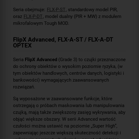
Seria obejmuje:
FLX-P-ST
, standardowy model PIR,
oraz
FLX-P-DT
, model dualny (PIR + MW) z modułem
mikrofalowym Tough MOD.
FlipX Advanced, FLX-A-ST / FLX-A-DT
OPTEX
Seria
FlipX Advanced
(Grade 3) to czujki przeznaczone
do ochrony obiektów o wysokim poziomie ryzyka, (w
tym obiektów handlowych, centrów danych, logistyki i
bankowości) wymagających zaawansowanych
rozwiązań.
Są wyposażone w zaawansowane funkcje, które
ostrzegają o próbach maskowania lub manipulowania
czujką, mają także zwiększony zasięg wykrywania, aby
objąć większe obszary. W serii Advanced wartość
czułości można ustawić na poziomie „Super High”,
zapewniając jeszcze większą skuteczność detekcji i