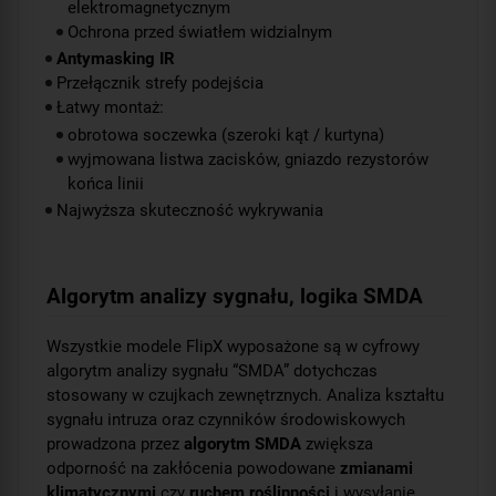
elektromagnetycznym
Ochrona przed światłem widzialnym
Antymasking IR
Przełącznik strefy podejścia
Łatwy montaż:
obrotowa soczewka (szeroki kąt / kurtyna)
wyjmowana listwa zacisków, gniazdo rezystorów
końca linii
Najwyższa skuteczność wykrywania
Algorytm analizy sygnału, logika SMDA
Wszystkie modele FlipX wyposażone są w cyfrowy
algorytm analizy sygnału “SMDA” dotychczas
stosowany w czujkach zewnętrznych. Analiza kształtu
sygnału intruza oraz czynników środowiskowych
prowadzona przez
algorytm SMDA
zwiększa
odporność na zakłócenia powodowane
zmianami
klimatycznymi
czy
ruchem roślinności
i wysyłanie