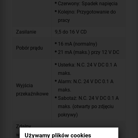
Czerwony: Spadek napięcia
Kolejno: Przygotowanie do
pracy
Zasilanie
9,5 do 16 V CD
16 mA (normalny)
Pobór prądu
21 mA (maks.) przy 12 V DC
Usterka: N.C. 24 V DC 0.1 A
maks.
Alarm: N.C. 24 V DC 0.1 A
Wyjścia
maks.
przekaźnikowe
Sabotaż: N.C. 24 V DC 0.1 A
maks. (otwarty po zdjęciu
pokrywy)
Zdalny
Tak
Używamy plików cookies
wskaźnik LED