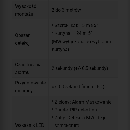
Wysokość
2 do 3 metrów
montażu
Szeroki kąt: 15 m 85°
Kurtyna： 24 m 5°
Obszar
(MW wyłączona po wybraniu
detekcji
Kurtyna)
Czas trwania
2 sekundy (+/- 0,5 sekundy)
alarmu
Przygotowanie
ok. 60 sekund (miga LED)
do pracy
Zielony: Alarm Maskowanie
Purple: PIR detection
Żółty: Detekcja MW i błąd
Wskaźnik LED
samokontroli