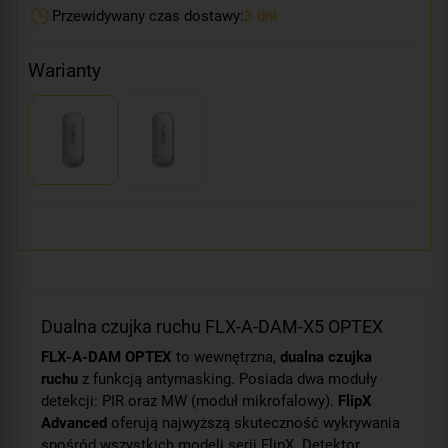
Przewidywany czas dostawy:
3 dni
Warianty
Dualna czujka ruchu FLX-A-DAM-X5 OPTEX
FLX-A-DAM OPTEX
to wewnętrzna,
dualna czujka
ruchu
z funkcją antymasking. Posiada dwa moduły
detekcji: PIR oraz MW (moduł mikrofalowy).
FlipX
Advanced
oferują najwyższą skuteczność wykrywania
spośród wszystkich modeli serii FlipX. Detektor