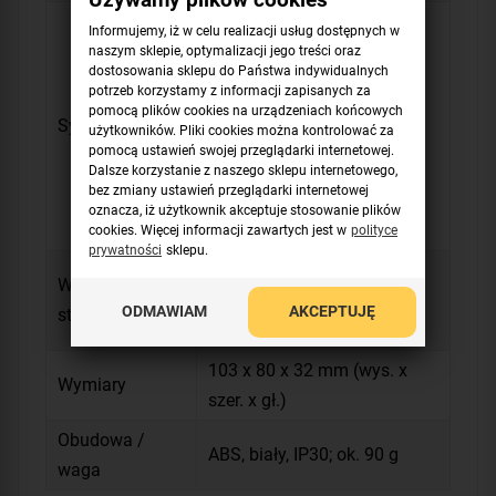
Optyczna: LED czerwone
Informujemy, iż w celu realizacji usług dostępnych w
(alarm), LED zielona
naszym sklepie, optymalizacji jego treści oraz
dostosowania sklepu do Państwa indywidualnych
(zasilanie), LED żółta
potrzeb korzystamy z informacji zapisanych za
(awaria);
pomocą plików cookies na urządzeniach końcowych
Sygnalizacja
użytkowników. Pliki cookies można kontrolować za
Akustyczna: syrena
pomocą ustawień swojej przeglądarki internetowej.
piezoceramiczna,
Dalsze korzystanie z naszego sklepu internetowego,
bez zmiany ustawień przeglądarki internetowej
65dB/30cm, różne dźwięki
oznacza, iż użytkownik akceptuje stosowanie plików
dla różnych progów
cookies. Więcej informacji zawartych jest w
polityce
prywatności
sklepu.
Dla A2, typu NO i NC,
Wyjście
przekaźnik bistabilny; max
ODMAWIAM
AKCEPTUJĘ
stykowe
2A/30V
103 x 80 x 32 mm (wys. x
Wymiary
szer. x gł.)
Obudowa /
ABS, biały, IP30; ok. 90 g
waga