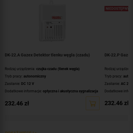
NIEDOSTĘPNY
DK-22.A Gazex Detektor tlenku węgla (czadu)
DK-22.P Gazex 
Rodzaj urządzenia:
czujka czadu (tlenek węgla)
Rodzaj urządzeni
Tryb pracy:
autonomiczny
Tryb pracy:
auton
Zasilanie:
DC 12 V
Zasilanie:
AC 230
Dodatkowe informacje:
optyczna i akustyczna sygnalizacja
Dodatkowe infor
przekroczenia progowego stężenia
przekroczenia pr
232.46
zł
232.46
zł
Kolor obudowy:
biały
Kolor obudowy:
b