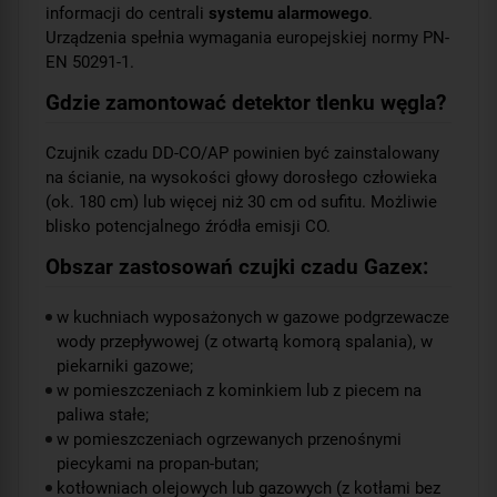
informacji do centrali
systemu alarmowego
.
Urządzenia spełnia wymagania europejskiej normy PN-
EN 50291-1.
Gdzie zamontować detektor tlenku węgla?
Czujnik czadu DD-CO/AP powinien być zainstalowany
na ścianie, na wysokości głowy dorosłego człowieka
(ok. 180 cm) lub więcej niż 30 cm od sufitu. Możliwie
blisko potencjalnego źródła emisji CO.
Obszar zastosowań czujki czadu Gazex:
w kuchniach wyposażonych w gazowe podgrzewacze
wody przepływowej (z otwartą komorą spalania), w
piekarniki gazowe;
w pomieszczeniach z kominkiem lub z piecem na
paliwa stałe;
w pomieszczeniach ogrzewanych przenośnymi
piecykami na propan-butan;
kotłowniach olejowych lub gazowych (z kotłami bez