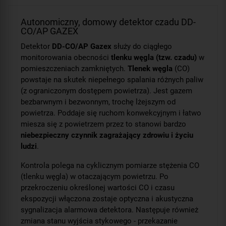
Autonomiczny, domowy detektor czadu DD-
CO/AP GAZEX
Detektor
DD-CO/AP Gazex
służy do ciągłego
monitorowania obecności
tlenku węgla (tzw. czadu)
w
pomieszczeniach zamkniętych.
Tlenek węgla
(CO)
powstaje na skutek niepełnego spalania różnych paliw
(z ograniczonym dostępem powietrza). Jest gazem
bezbarwnym i bezwonnym, trochę lżejszym od
powietrza. Poddaje się ruchom konwekcyjnym i łatwo
miesza się z powietrzem przez to stanowi bardzo
niebezpieczny czynnik zagrażający zdrowiu i życiu
ludzi
.
Kontrola polega na cyklicznym pomiarze stężenia CO
(tlenku węgla) w otaczającym powietrzu. Po
przekroczeniu określonej wartości CO i czasu
ekspozycji włączona zostaje optyczna i akustyczna
sygnalizacja alarmowa detektora. Następuje również
zmiana stanu wyjścia stykowego - przekazanie