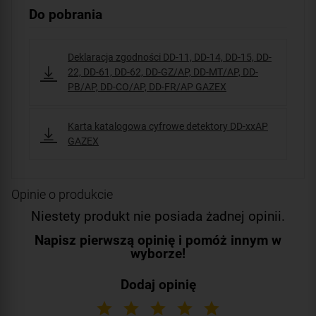
Do pobrania
Deklaracja zgodności DD-11, DD-14, DD-15, DD-
22, DD-61, DD-62, DD-GZ/AP, DD-MT/AP, DD-
PB/AP, DD-CO/AP, DD-FR/AP GAZEX
Karta katalogowa cyfrowe detektory DD-xxAP
GAZEX
Opinie o produkcie
Niestety produkt nie posiada żadnej opinii.
Napisz pierwszą opinię i pomóż innym w
wyborze!
Dodaj opinię