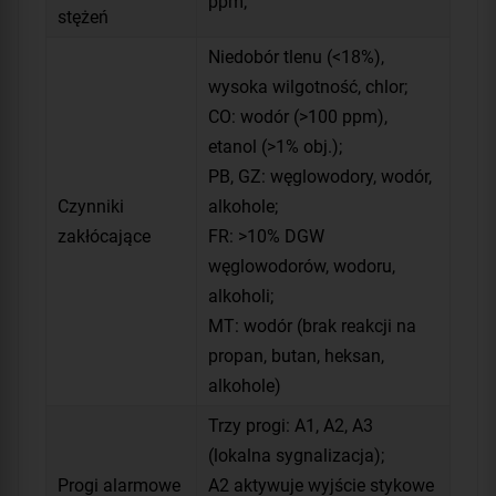
ppm;
stężeń
Niedobór tlenu (<18%),
wysoka wilgotność, chlor;
CO: wodór (>100 ppm),
etanol (>1% obj.);
PB, GZ: węglowodory, wodór,
Czynniki
alkohole;
zakłócające
FR: >10% DGW
węglowodorów, wodoru,
alkoholi;
MT: wodór (brak reakcji na
propan, butan, heksan,
alkohole)
Trzy progi: A1, A2, A3
(lokalna sygnalizacja);
Progi alarmowe
A2 aktywuje wyjście stykowe