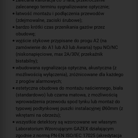
zalecana kalibracja co 3 lata, przekroczenie
zalecanego terminu sygnalizowane optycznie;
łatwość montażu i podłączenia przewodów
(zdejmowalne, zaciski śrubowe);
bardzo krótki czas przenikania gazów przez
obudowę;
wyjście stykowe przypisane do progu A2 (na
zamówienie do A1 lub A3 lub Awaria) typu NO/NC
(niskonapięciowe, max 2A/30V, przekaźnik
bistabilny);
wbudowana sygnalizacja optyczna, akustyczna (z
możliwością wyłączenia), zróżnicowane dla każdego
z progów alarmowych;
estetyczna obudowa do montażu naściennego, biała
(standardowo) lub czarna matowa, z możliwością
wprowadzenia przewodu spod tynku lub montaż do
typowej podtynkowej puszki instalacyjnej Ø60mm (z
wkrętami na obrzeżu);
wszystkie detektory są wzorcowane we własnym
Laboratorium Wzorcującym GAZEX działającym
zgodnie z normą PN-EN ISO/IEC 17025 (akredytacja