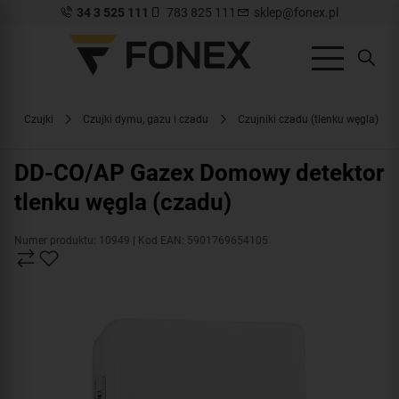
34 3 525 111
783 825 111
sklep@fonex.pl
Czujki
Czujki dymu, gazu i czadu
Czujniki czadu (tlenku węgla)
DD-CO/AP Gazex Domowy detektor
tlenku węgla (czadu)
Numer produktu: 10949
| Kod EAN: 5901769654105