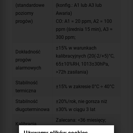
(standardowe
(konfig.: A1 lub A3 lub
poziomy
Awaria)
progów)
CO: A1 = 20 ppm, A2 = 100
ppm (średnia 15 min), A3 ≈
300 ppm;
±15% w warunkach
Dokładność
kalibracyjnych (20(-2/+5)°C,
progów
65±10%RH, 1013±30hPa,
alarmowych
>72h zasilania)
Stabilność
±15% w zakresie 0°C ÷ 40°C
termiczna
Stabilność
±20%/rok, nie gorsza niż
długoterminowa
±30% w ciągu 3 lat
Zalecana: <36 miesięcy;
Kalibracja
optymalna: 12 miesięcy
Używamy plików cookies