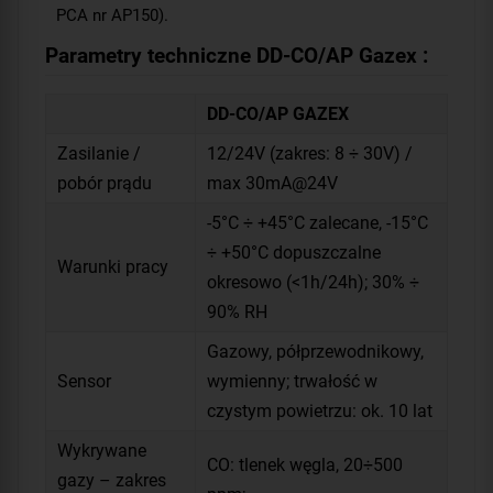
PCA nr AP150).
Parametry techniczne DD-CO/AP Gazex :
DD-CO/AP GAZEX
Zasilanie /
12/24V (zakres: 8 ÷ 30V) /
pobór prądu
max 30mA@24V
-5°C ÷ +45°C zalecane, -15°C
÷ +50°C dopuszczalne
Warunki pracy
okresowo (<1h/24h); 30% ÷
90% RH
Gazowy, półprzewodnikowy,
Sensor
wymienny; trwałość w
czystym powietrzu: ok. 10 lat
Wykrywane
CO: tlenek węgla, 20÷500
gazy – zakres