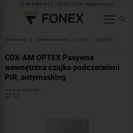
34 3 525 111
783 825 111
sklep@fonex.pl
www.fonex.pl
Systemy alarmowe
Czujki
Czujki PiR
CDX-AM OPTEX Pasywna
wewnętrzna czujka podczerwieni
PIR, antymasking
Numer produktu: 3481