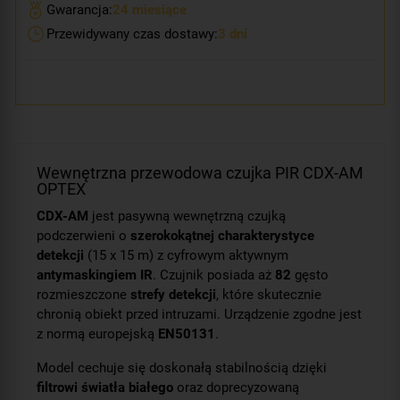
Gwarancja:
24 miesiące
Przewidywany czas dostawy:
3 dni
Wewnętrzna przewodowa czujka PIR CDX-AM
OPTEX
CDX-AM
jest pasywną wewnętrzną czujką
podczerwieni o
szerokokątnej charakterystyce
detekcji
(15 x 15 m) z cyfrowym aktywnym
antymaskingiem IR
. Czujnik posiada aż
82
gęsto
rozmieszczone
strefy detekcji
, które skutecznie
chronią obiekt przed intruzami. Urządzenie zgodne jest
z normą europejską
EN50131
.
Model cechuje się doskonałą stabilnością dzięki
filtrowi światła białego
oraz doprecyzowaną