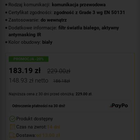
Rodzaj komunikacji:
komunikacja przewodowa
Certyfikat zgodności:
zgodność z Grade 3 wg EN 50131
Zastosowanie:
do wewnątrz
Dodatkowe informacje:
filtr światła białego, aktywny
antymasking IR
Kolor obudowy:
biały
PROMOCJA -20%
183.19
zł
229.00zł
148.93
zł netto
186.18zł
Najniższa cena z 30 dni przed obniżką:
229.00 zł
.
Odroczenie płatności na 30 dni!
Produkt dostępny
Czas na zwrot:
14 dni
Dostawa:
od 13.00 zł