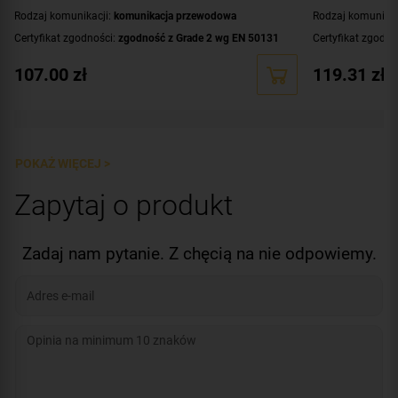
Rodzaj komunikacji:
komunikacja przewodowa
Rodzaj komunikac
Certyfikat zgodności:
zgodność z Grade 2 wg EN 50131
Certyfikat zgodno
Zastosowanie:
do wewnątrz
Zastosowanie:
do
107.00
zł
119.31
zł
Dodatkowe informacje:
dioda LED do sygnalizacji
Dodatkowe infor
na zwierzęta o wa
Kolor obudowy:
ciemnoszary
Kolor obudowy:
b
POKAŻ WIĘCEJ >
Zapytaj o produkt
Zadaj nam pytanie. Z chęcią na nie odpowiemy.