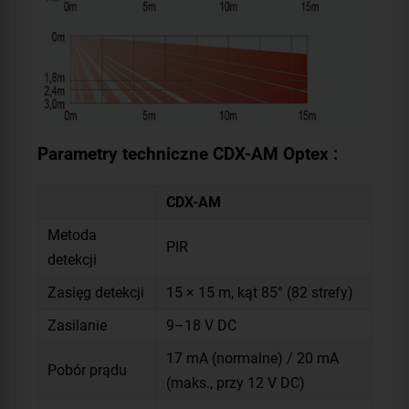
Parametry techniczne CDX-AM Optex :
CDX-AM
Metoda
PIR
detekcji
Zasięg detekcji
15 × 15 m, kąt 85° (82 strefy)
Zasilanie
9–18 V DC
17 mA (normalne) / 20 mA
Pobór prądu
(maks., przy 12 V DC)