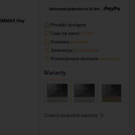
Odroczenie płatności na 30 dni!
 COMMAX Hey
Produkt dostępny
Czas na zwrot:
14 dni
Dostawa:
darmowa
Gwarancja:
24 miesiące
Przewidywana dostawa:
we wtorek
Warianty
Zobacz wszystkie warianty