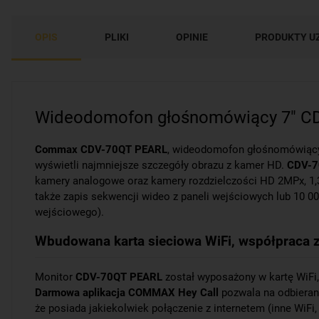
OPIS
PLIKI
OPINIE
PRODUKTY U
Wideodomofon głośnomówiący 7" 
Commax CDV-70QT PEARL
, wideodomofon głośnomówiący.
wyświetli najmniejsze szczegóły obrazu z kamer HD.
CDV-7
kamery analogowe oraz kamery rozdzielczości HD 2MPx, 1,3
także zapis sekwencji wideo z paneli wejściowych lub 10
wejściowego).
Wbudowana karta sieciowa WiFi, współpraca z
Monitor
CDV-70QT PEARL
został wyposażony w kartę WiFi,
Darmowa aplikacja COMMAX Hey Call
pozwala na odbierani
że posiada jakiekolwiek połączenie z internetem (inne WiF