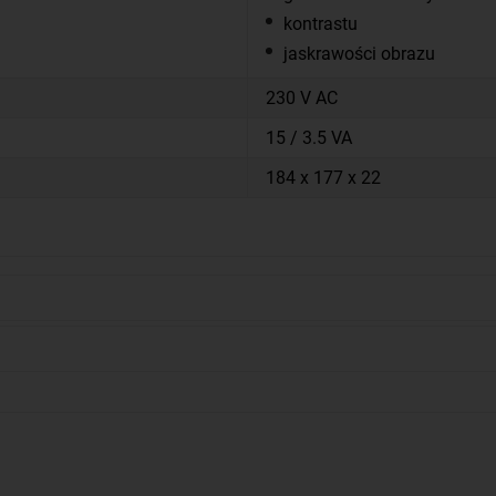
kontrastu
jaskrawości obrazu
230 V AC
15 / 3.5 VA
184 x 177 x 22