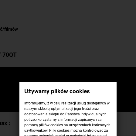
ęć/filmów
V-70QT
Używamy plików cookies
Informujemy, iż w celu realizacji usług dostępnych w
naszym sklepie, optymalizacji jego treści oraz
dostosowania sklepu do Państwa indywidualnych
potrzeb korzystamy z informacji zapisanych za
ax :
pomocą plików cookies na urządzeniach końcowych
użytkowników. Pliki cookies można kontrolować za