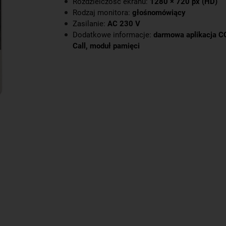
Rozdzielczość ekranu:
1280 × 720 px (HD)
Rodzaj monitora:
głośnomówiący
Zasilanie:
AC 230 V
Dodatkowe informacje:
darmowa aplikacja
Call, moduł pamięci