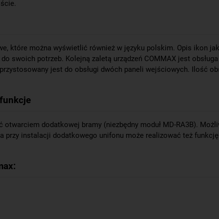
ście.
e, które można wyświetlić również w języku polskim. Opis ikon jak
 do swoich potrzeb. Kolejną zaletą urządzeń COMMAX jest obsługa
 przystosowany jest do obsługi dwóch paneli wejściowych. Ilość 
funkcje
ć otwarciem dodatkowej bramy (niezbędny moduł MD-RA3B). Możliw
a przy instalacji dodatkowego unifonu może realizować też funkcj
max: