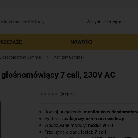
zamkn
RZEDAŻE
NOWOŚCI
Wideodomofony Commax
Monitory Commax
łośnomówiący 7 cali, 230V AC
(0 opinii)
Rodzaj urządzenia:
monitor do wideodomofon
System:
analogowy czteroprzewodowy
Wbudowane moduły:
moduł Wi-Fi
Przekątna ekranu [cale]:
7 cali