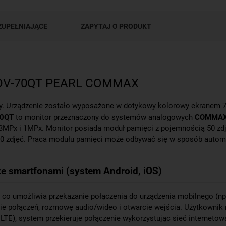
ZUPEŁNIAJĄCE
ZAPYTAJ O PRODUKT
CDV-70QT PEARL COMMAX
 Urządzenie zostało wyposażone w dotykowy kolorowy ekranem 7"
0QT
to monitor przeznaczony do systemów analogowych
COMMA
MPx i 1MPx. Monitor posiada moduł pamięci z pojemnością 50 zdję
 000 zdjęć. Praca modułu pamięci może odbywać się w sposób auto
e smartfonami (system Android, iOS)
 co umożliwia przekazanie połączenia do urządzenia mobilnego (n
e połączeń, rozmowę audio/wideo i otwarcie wejścia. Użytkownik 
i, LTE), system przekieruje połączenie wykorzystując sieć intern