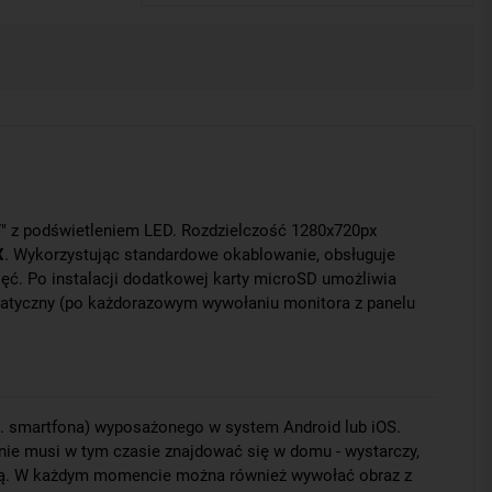
 z podświetleniem LED. Rozdzielczość 1280x720px
X
. Wykorzystując standardowe okablowanie, obsługuje
ć. Po instalacji dodatkowej karty microSD umożliwia
matyczny (po każdorazowym wywołaniu monitora z panelu
p. smartfona) wyposażonego w system Android lub iOS.
nie musi w tym czasie znajdować się w domu - wystarczy,
etową. W każdym momencie można również wywołać obraz z