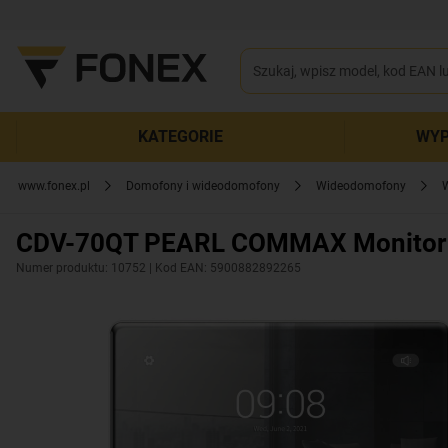
KATEGORIE
WYP
www.fonex.pl
Domofony i wideodomofony
Wideodomofony
CDV-70QT PEARL COMMAX Monitor g
Numer produktu: 10752
| Kod EAN: 5900882892265