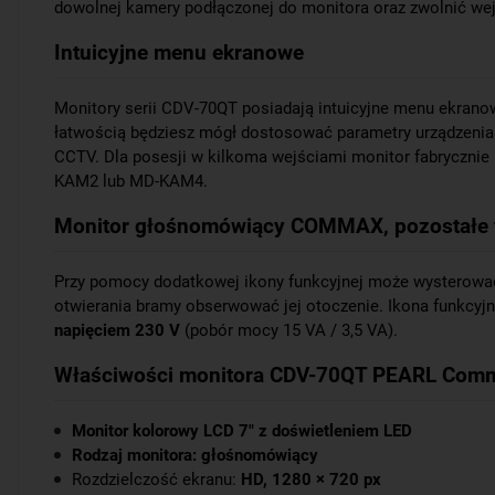
dowolnej kamery podłączonej do monitora oraz zwolnić wej
Intuicyjne menu ekranowe
Monitory serii CDV-70QT posiadają intuicyjne menu ekranow
łatwością będziesz mógł dostosować parametry urządzenia
CCTV. Dla posesji w kilkoma wejściami monitor fabrycznie
KAM2 lub MD-KAM4.
Monitor głośnomówiący COMMAX, pozostałe 
Przy pomocy dodatkowej ikony funkcyjnej może wysterowa
otwierania bramy obserwować jej otoczenie. Ikona funkcyjn
napięciem 230 V
(pobór mocy 15 VA / 3,5 VA).
Właściwości monitora CDV-70QT PEARL Com
Monitor kolorowy LCD 7" z doświetleniem LED
Rodzaj monitora: głośnomówiący
Rozdzielczość ekranu:
HD, 1280 × 720 px