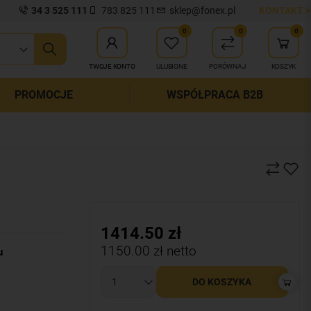
34 3 525 111
783 825 111
sklep@fonex.pl
KONTAKT >
0
0
0
ij wyszukiwanie
TWOJE KONTO
ULUBIONE
PORÓWNAJ
KOSZYK
PROMOCJE
WSPÓŁPRACA B2B
1414.50
zł
1150.00
zł netto
u
DO KOSZYKA