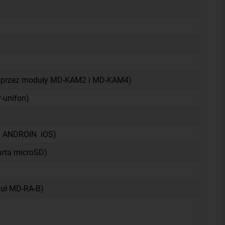
poprzez moduły MD-KAM2 i MD-KAM4)
r-unifon)
mi ANDROIN iOS)
rta microSD)
uł MD-RA-B)