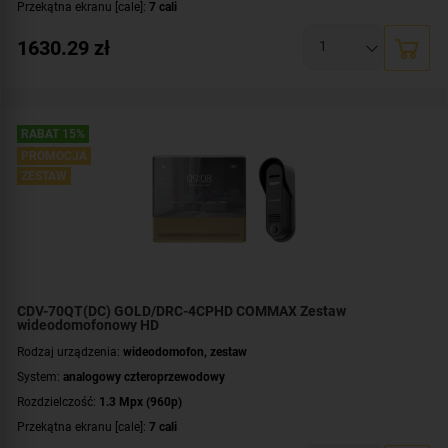
Przekątna ekranu [cale]:
7 cali
Zasilanie:
AC 230 V
1630.29
zł
Dodatkowe informacje:
darmowa aplikacja COMMAX Hey Call
,
moduł
pamięci
,
łączność bezprzewodowa Wi-Fi
Przeznaczenie:
jednorodzinny
Montaż:
natynkowy
RABAT 15%
Zawartość zestawu:
kaseta zewnętrzna
,
wideomonitor
PROMOCJA
ZESTAW
CDV-70QT(DC) GOLD/DRC-4CPHD COMMAX Zestaw
wideodomofonowy HD
Rodzaj urządzenia:
wideodomofon, zestaw
System:
analogowy czteroprzewodowy
Rozdzielczość:
1.3 Mpx (960p)
Przekątna ekranu [cale]:
7 cali