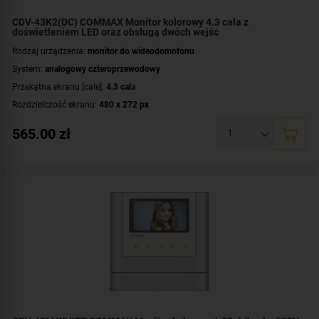
CDV-43K2(DC) COMMAX Monitor kolorowy 4.3 cala z
doświetleniem LED oraz obsługą dwóch wejść
Rodzaj urządzenia:
monitor do wideodomofonu
System:
analogowy czteroprzewodowy
Przekątna ekranu [cale]:
4.3 cala
Rozdzielczość ekranu:
480 x 272 px
Rodzaj monitora:
słuchawkowy
565.00
zł
Zasilanie:
DC 16-28 V