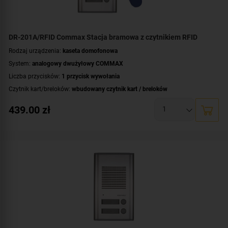
DR-201A/RFID Commax Stacja bramowa z czytnikiem RFID
Rodzaj urządzenia:
kaseta domofonowa
System:
analogowy dwużyłowy COMMAX
Liczba przycisków:
1 przycisk wywołania
Czytnik kart/breloków:
wbudowany czytnik kart / breloków
Standard:
UNIQUE 125 kHz
439.00
zł
Montaż:
podtynkowy
Kolor obudowy:
srebrny