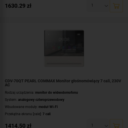
Zasilanie:
DC 16-28 V
1630.29
zł
Dodatkowe informacje:
darmowa aplikacja COMMAX Hey Call
,
moduł
pamięci
,
łączność bezprzewodowa Wi-Fi
Przeznaczenie:
jednorodzinny
Montaż:
natynkowy
Zawartość zestawu:
kaseta zewnętrzna
,
wideomonitor
CDV-70QT PEARL COMMAX Monitor głośnomówiący 7 cali, 230V
AC
Rodzaj urządzenia:
monitor do wideodomofonu
System:
analogowy czteroprzewodowy
Wbudowane moduły:
moduł Wi-Fi
Przekątna ekranu [cale]:
7 cali
Rozdzielczość ekranu:
1280 × 720 px (HD)
1414.50
zł