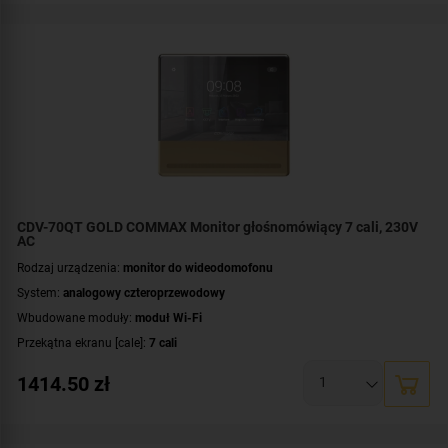
Dodatkowe informacje:
darmowa aplikacja COMMAX Hey Call
,
moduł pamięci
CDV-70QT GOLD COMMAX Monitor głośnomówiący 7 cali, 230V
AC
Rodzaj urządzenia:
monitor do wideodomofonu
System:
analogowy czteroprzewodowy
Wbudowane moduły:
moduł Wi-Fi
Przekątna ekranu [cale]:
7 cali
Rozdzielczość ekranu:
1280 × 720 px (HD)
1414.50
zł
Rodzaj monitora:
głośnomówiący
Zasilanie:
AC 230 V
Dodatkowe informacje:
darmowa aplikacja COMMAX Hey Call
,
moduł pamięci