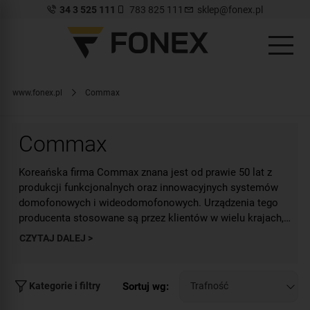
34 3 525 111
783 825 111
sklep@fonex.pl
www.fonex.pl
Commax
Commax
Koreańska firma Commax znana jest od prawie 50 lat z
produkcji funkcjonalnych oraz innowacyjnych systemów
domofonowych i wideodomofonowych. Urządzenia tego
producenta stosowane są przez klientów w wielu krajach,
do zabezpieczania prywatnych posesji, ale także jako
CZYTAJ DALEJ >
System
domofonowy Commax
składa się z dwóch
elementy większych systemów kontroli dostępu. Używane
podstawowych elementów: stacji bramowej (zewnętrznej)
są w obiektach takich jak zakłady przemysłowe, biurowce,
oraz unifonu (panelu zewnętrznego). Przy pomocy
hale magazynowe, sklepy. Commax oferuje szeroką gamę
dostępnych elementów można stworzyć system dla jednej
Sortuj wg:
Kategorie i filtry
rozwiązań, które znacząco wpływają na zwiększenie
rodziny (z jednym przyciskiem wywołania) lub instalację
Commax to również systemy wideodomofonowe. W
poziomu bezpieczeństwa każdej posesji lub