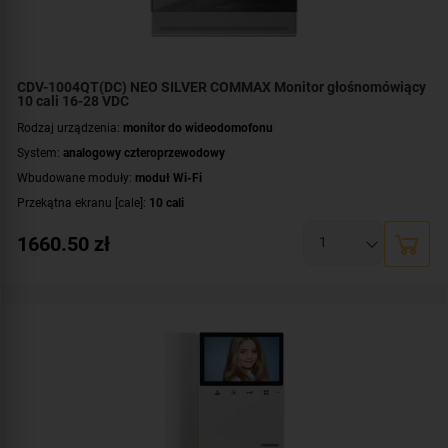
CDV-1004QT(DC) NEO SILVER COMMAX Monitor głośnomówiący
10 cali 16-28 VDC
Rodzaj urządzenia:
monitor do wideodomofonu
System:
analogowy czteroprzewodowy
Wbudowane moduły:
moduł Wi-Fi
Przekątna ekranu [cale]:
10 cali
Rozdzielczość ekranu:
1280 x 800 px
1660.50
zł
Rodzaj monitora:
głośnomówiący
Zasilanie:
DC 16-28 V
Dodatkowe informacje:
darmowa aplikacja COMMAX Hey Call
,
moduł pamięci