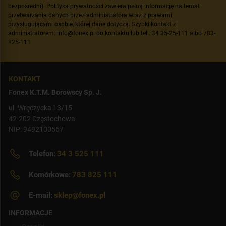
bezpośredni). Polityka prywatności zawiera pełną informację na temat
przetwarzania danych przez administratora wraz z prawami
przysługującymi osobie, której dane dotyczą. Szybki kontakt z
administratorem: info@fonex.pl do kontaktu lub tel.: 34 35-25-111 albo 783-
825-111
KONTAKT
Fonex K.T.M. Borowscy Sp. J.
ul. Wręczycka 13/15
42-202 Częstochowa
NIP: 9492100567
Telefon:
34 3 525 111
Komórkowe:
783 825 111
E-mail:
sklep@fonex.pl
INFORMACJE