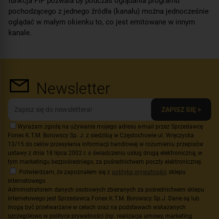
funkcja PIP pozwala by podczas oglądania programu
pochodzącego z jednego źródła (kanału) można jednocześnie
oglądać w małym okienku to, co jest emitowane w innym
kanale.
Newsletter
ZAPISZ SIĘ >
Wyrażam zgodę na używanie mojego adresu e-mail przez Sprzedawcę
Fonex K.T.M. Borowscy Sp. J. z siedzibą w Częstochowie ul. Wręczycka
13/15 do celów przesyłania informacji handlowej w rozumieniu przepisów
ustawy z dnia 18 lipca 2002 r. o świadczeniu usług drogą elektroniczną, w
tym marketingu bezpośredniego, za pośrednictwem poczty elektronicznej.
Potwierdzam, że zapoznałem się z
polityką prywatności
sklepu
internetowego
Administratorem danych osobowych zbieranych za pośrednictwem sklepu
internetowego jest Sprzedawca Fonex K.T.M. Borowscy Sp.J. Dane są lub
mogą być przetwarzane w celach oraz na podstawach wskazanych
szczegółowo w polityce prywatności (np. realizacja umowy, marketing