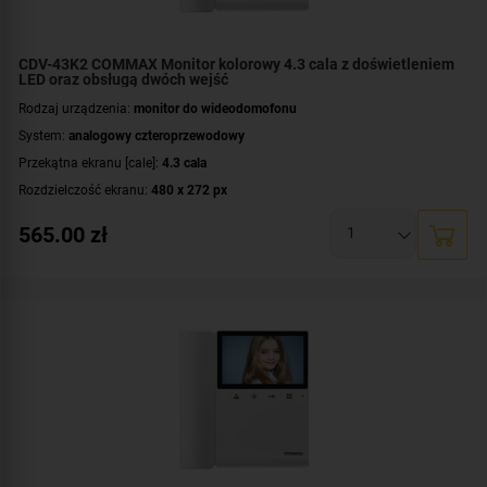
CDV-43K2 COMMAX Monitor kolorowy 4.3 cala z doświetleniem
LED oraz obsługą dwóch wejść
Rodzaj urządzenia:
monitor do wideodomofonu
System:
analogowy czteroprzewodowy
Przekątna ekranu [cale]:
4.3 cala
Rozdzielczość ekranu:
480 x 272 px
Rodzaj monitora:
słuchawkowy
565.00
zł
Zasilanie:
AC 230 V