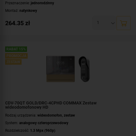
Przeznaczenie:
jednorodzinny
Montaż:
natynkowy
Zawartość zestawu:
kaseta zewnętrzna
,
unifon
264.35
zł
RABAT 15%
PROMOCJA
ZESTAW
CDV-70QT GOLD/DRC-4CPHD COMMAX Zestaw
wideodomofonowy HD
Rodzaj urządzenia:
wideodomofon, zestaw
System:
analogowy czteroprzewodowy
Rozdzielczość:
1.3 Mpx (960p)