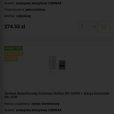
System:
analogowy dwużyłowy COMMAX
Przeznaczenie:
jednorodzinny
Montaż:
natynkowy
Zawartość zestawu:
kaseta zewnętrzna
,
unifon
274.55
zł
RABAT 15%
PROMOCJA
ZESTAW
Zestaw domofonowy Commax Unifon DP-2HPR + stacja bramowa
DR-2GN
Rodzaj urządzenia:
zestaw domofonowy
System:
analogowy dwużyłowy COMMAX