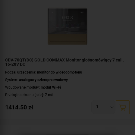
CDV-70QT(DC) GOLD COMMAX Monitor głośnomówiący 7 cali,
16-28V DC
Rodzaj urządzenia:
monitor do wideodomofonu
System:
analogowy czteroprzewodowy
Wbudowane moduły:
moduł Wi-Fi
Przekątna ekranu [cale]:
7 cali
Rozdzielczość ekranu:
1280 × 720 px (HD)
1414.50
zł
Rodzaj monitora:
głośnomówiący
Zasilanie:
DC 16-28 V
Dodatkowe informacje:
darmowa aplikacja COMMAX Hey Call
,
moduł pamięci