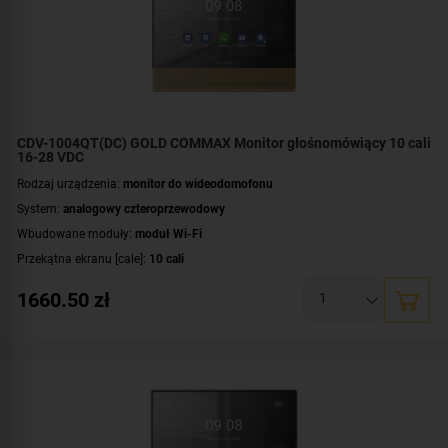
CDV-1004QT(DC) GOLD COMMAX Monitor głośnomówiący 10 cali
16-28 VDC
Rodzaj urządzenia:
monitor do wideodomofonu
System:
analogowy czteroprzewodowy
Wbudowane moduły:
moduł Wi-Fi
Przekątna ekranu [cale]:
10 cali
Rozdzielczość ekranu:
1280 x 800 px
1660.50
zł
Rodzaj monitora:
głośnomówiący
Zasilanie:
DC 16-28 V
Dodatkowe informacje:
darmowa aplikacja COMMAX Hey Call
,
moduł pamięci