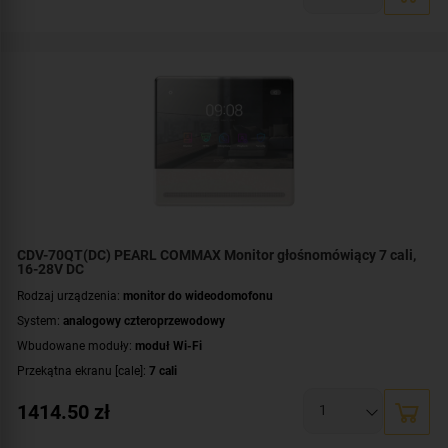
Rodzaj monitora:
głośnomówiący
Zasilanie:
AC 230 V
Dodatkowe informacje:
darmowa aplikacja COMMAX Hey Call
,
moduł pamięci
CDV-70QT(DC) PEARL COMMAX Monitor głośnomówiący 7 cali,
16-28V DC
Rodzaj urządzenia:
monitor do wideodomofonu
System:
analogowy czteroprzewodowy
Wbudowane moduły:
moduł Wi-Fi
Przekątna ekranu [cale]:
7 cali
Rozdzielczość ekranu:
1280 × 720 px (HD)
1414.50
zł
Rodzaj monitora:
głośnomówiący
Zasilanie:
DC 16-28 V