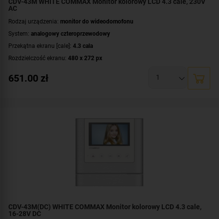
CDV-43M WHITE COMMAX Monitor kolorowy LCD 4.3 cale, 230V
AC
Rodzaj urządzenia:
monitor do wideodomofonu
System:
analogowy czteroprzewodowy
Przekątna ekranu [cale]:
4.3 cala
Rozdzielczość ekranu:
480 x 272 px
Rodzaj monitora:
głośnomówiący
651.00
zł
Zasilanie:
AC 230 V
CDV-43M(DC) WHITE COMMAX Monitor kolorowy LCD 4.3 cale,
16-28V DC