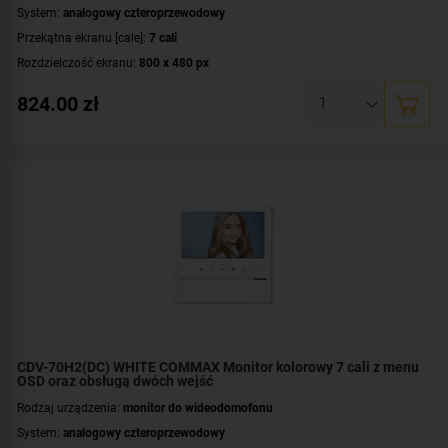
System:
analogowy czteroprzewodowy
Przekątna ekranu [cale]:
7 cali
Rozdzielczość ekranu:
800 x 480 px
Rodzaj monitora:
głośnomówiący
824.00
zł
Zasilanie:
AC 230 V
CDV-70H2(DC) WHITE COMMAX Monitor kolorowy 7 cali z menu
OSD oraz obsługą dwóch wejść
Rodzaj urządzenia:
monitor do wideodomofonu
System:
analogowy czteroprzewodowy