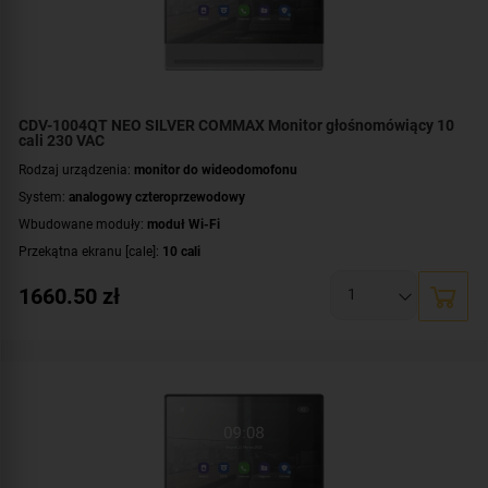
CDV-1004QT NEO SILVER COMMAX Monitor głośnomówiący 10
cali 230 VAC
Rodzaj urządzenia:
monitor do wideodomofonu
System:
analogowy czteroprzewodowy
Wbudowane moduły:
moduł Wi-Fi
Przekątna ekranu [cale]:
10 cali
Rozdzielczość ekranu:
1280 x 800 px
1660.50
zł
Rodzaj monitora:
głośnomówiący
Zasilanie:
AC 230 V
Dodatkowe informacje:
darmowa aplikacja COMMAX Hey Call
,
moduł pamięci