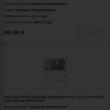
Rodzaj urządzenia:
monitor do wideodomofonu
System:
analogowy czteroprzewodowy
Przekątna ekranu [cale]:
4.3 cala
Rozdzielczość ekranu:
480 x 272 px
Rodzaj monitora:
głośnomówiący
651.00
zł
Zasilanie:
DC 16-28 V
CDV-70H2 WHITE COMMAX Monitor kolorowy 7 cali z menu OSD
oraz obsługą dwóch wejść
Rodzaj urządzenia:
monitor do wideodomofonu