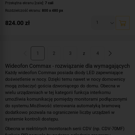
Przekątna ekranu [cale]:
7 cali
Rozdzielczość ekranu:
800 x 480 px
Rodzaj monitora:
głośnomówiący
824.00
zł
Zasilanie:
DC 16-28 V
1
2
3
z
4
Wideofon Commax - rozwiązanie dla wymagających
Każdy wideofon Commax posiada diody LED zapewniające
doświetlenie w nocy. Dzięki temu nawet w nocy domownicy
mogą zobaczyć gościa dzwoniącego do domu. Obecna w
wielu urządzeniach w tej kategorii funkcja interkomu
umożliwia komunikację pomiędzy monitorami podłączonymi
do systemu.Możliwość sterowania automatyką bramową
dodatkowo pozwala na ograniczenie liczby urządzeń w
systemie kontroli dostępu.
Obecna w niektórych monitorach serii CDV (np. CDV-70MF)