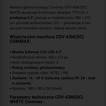
Monitor głośnomówiący Commax CDV-43M (DC)
WHITE dysponuje kolorowym ekranem TFT-LCD o
przekątnej 4.3"
, pracuje w rozdzielczości 480 × 272
px i posiada podświetlenie LED — gwarantuje w ten
sposób niezwykle wyraźny i dobrej jakości obraz.
Właściwości monitora CDV-43M(DC)
COMMAX:
Monitor kolorowy LCD-LED 4.3"
Rozdzielczość ekranu: 480 x 272 px
Ilość obsługiwanych wejść: 2
Rodzaj monitora: głośnomówiący
Standard sygnału video: NTSC / PAL
Zasilanie: 16 - 28 V (zalecany zasilacz RF-2A - brak
w zestawie)
Wymiary: 180 x 180 x 28.5 [mm]
Parametry techniczne CDV-43M(DC)
WHITE Commax :