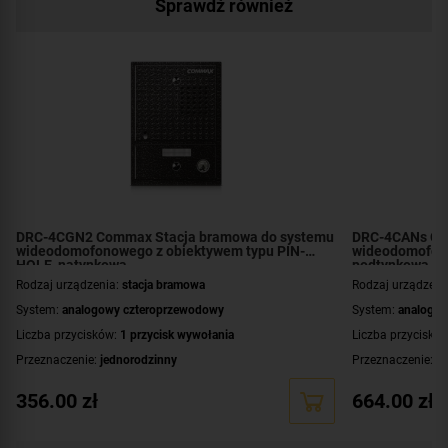
Sprawdź również
DRC-4CGN2 Commax Stacja bramowa do systemu
DRC-4CANs Co
wideodomofonowego z obiektywem typu PIN-
wideodomofono
HOLE, natynkowa
podtynkowa
Rodzaj urządzenia:
stacja bramowa
Rodzaj urządzeni
System:
analogowy czteroprzewodowy
System:
analogow
Liczba przycisków:
1 przycisk wywołania
Liczba przyciskó
Przeznaczenie:
jednorodzinny
Przeznaczenie:
je
Montaż:
natynkowy
Montaż:
podtynk
356.00
zł
664.00
zł