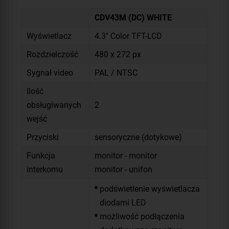
CDV43M (DC) WHITE
Wyświetlacz
4.3" Color TFT-LCD
Rozdzielczość
480 x 272 px
Sygnał video
PAL / NTSC
Ilość
obsługiwanych
2
wejść
Przyciski
sensoryczne (dotykowe)
Funkcja
monitor - monitor
interkomu
monitor - unifon
podświetlenie wyświetlacza
diodami LED
możliwość podłączenia