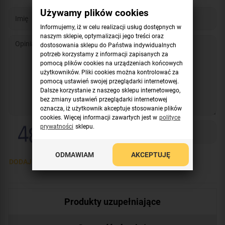
Używamy plików cookies
Informujemy, iż w celu realizacji usług dostępnych w
naszym sklepie, optymalizacji jego treści oraz
dostosowania sklepu do Państwa indywidualnych
potrzeb korzystamy z informacji zapisanych za
pomocą plików cookies na urządzeniach końcowych
użytkowników. Pliki cookies można kontrolować za
pomocą ustawień swojej przeglądarki internetowej.
Dalsze korzystanie z naszego sklepu internetowego,
bez zmiany ustawień przeglądarki internetowej
oznacza, iż użytkownik akceptuje stosowanie plików
cookies. Więcej informacji zawartych jest w
polityce
prywatności
sklepu.
ODMAWIAM
AKCEPTUJĘ
DODAJ OPINIĘ >
Produkty uzupełniające