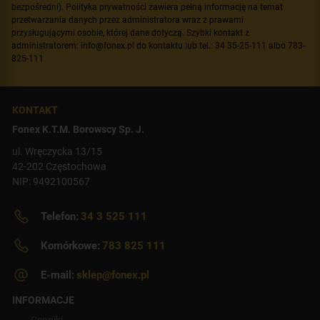
bezpośredni). Polityka prywatności zawiera pełną informację na temat
przetwarzania danych przez administratora wraz z prawami
przysługującymi osobie, której dane dotyczą. Szybki kontakt z
administratorem: info@fonex.pl do kontaktu lub tel.: 34 35-25-111 albo 783-
825-111
KONTAKT
Fonex K.T.M. Borowscy Sp. J.
ul. Wręczycka 13/15
42-202 Częstochowa
NIP: 9492100567
Telefon:
34 3 525 111
Komórkowe:
783 825 111
E-mail:
sklep@fonex.pl
INFORMACJE
Cenniki