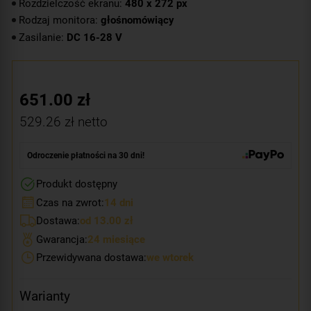
Rozdzielczość ekranu:
480 x 272 px
Rodzaj monitora:
głośnomówiący
Zasilanie:
DC 16-28 V
651.00
zł
529.26
zł netto
Odroczenie płatności na 30 dni!
Produkt dostępny
Czas na zwrot:
14 dni
Dostawa:
od 13.00 zł
Gwarancja:
24 miesiące
Przewidywana dostawa:
we wtorek
Warianty