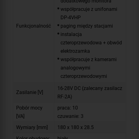
dodatkowego monitora
współpracuje z unifonami
DP-4VHP
Funkcjonalność
paging między stacjami
instalacja
czteroprzewodowa + obwód
elektrozamka
współpracuje z kamerami
analogowymi
czteroprzewodowymi
16-28V DC (zalecany zasilacz
Zasilanie [V]
RF-2A)
Pobór mocy
praca: 10
[VA]
czuwanie: 3
Wymiary [mm]
180 x 180 x 28.5
Kolor obudowy:
biały