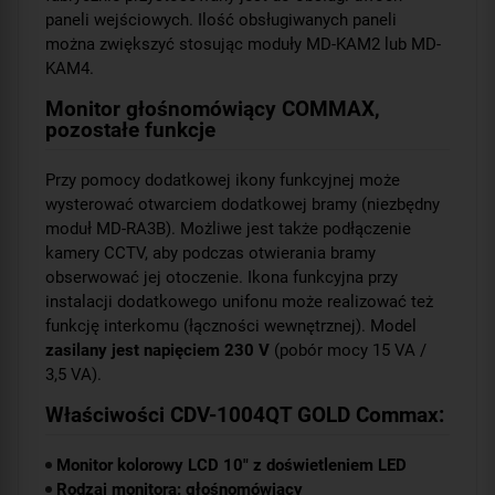
paneli wejściowych. Ilość obsługiwanych paneli
można zwiększyć stosując moduły MD-KAM2 lub MD-
KAM4.
Monitor głośnomówiący COMMAX,
pozostałe funkcje
Przy pomocy dodatkowej ikony funkcyjnej może
wysterować otwarciem dodatkowej bramy (niezbędny
moduł MD-RA3B). Możliwe jest także podłączenie
kamery CCTV, aby podczas otwierania bramy
obserwować jej otoczenie. Ikona funkcyjna przy
instalacji dodatkowego unifonu może realizować też
funkcję interkomu (łączności wewnętrznej). Model
zasilany jest napięciem 230 V
(pobór mocy 15 VA /
3,5 VA).
Właściwości CDV-1004QT GOLD Commax:
Monitor kolorowy LCD 10" z doświetleniem LED
Rodzaj monitora: głośnomówiący