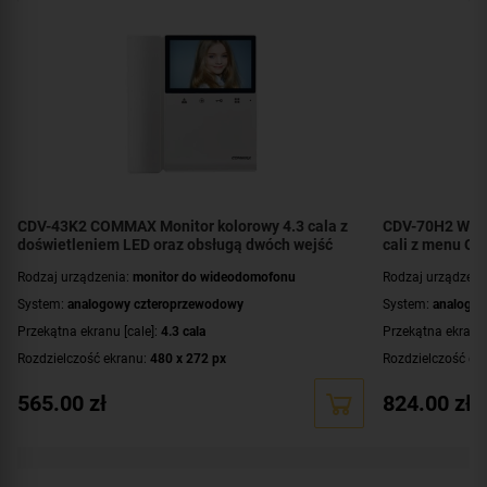
CDV-43K2 COMMAX Monitor kolorowy 4.3 cala z
CDV-70H2 WHI
doświetleniem LED oraz obsługą dwóch wejść
cali z menu OS
Rodzaj urządzenia:
monitor do wideodomofonu
Rodzaj urządzeni
System:
analogowy czteroprzewodowy
System:
analogow
Przekątna ekranu [cale]:
4.3 cala
Przekątna ekranu 
Rozdzielczość ekranu:
480 x 272 px
Rozdzielczość ek
Rodzaj monitora:
słuchawkowy
Rodzaj monitora:
565.00
zł
824.00
zł
Zasilanie:
AC 230 V
Zasilanie:
AC 230