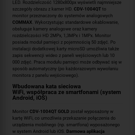
LED. Rozdzielczość 1280x800px wyświetli najmniejsze
szczegóły obrazu z kamer HD.
CDV-1004QT
to
monitor przeznaczony do systemów analogowych
COMMAX
. Wykorzystując standardowe okablowanie,
obsługuje kamery analogowe oraz kamery
rozdzielczości HD 2MPx, 1,3MPx i 1MPx. Monitor
posiada moduł pamięci z pojemnością 50 zdjęć. Po
instalacji dodatkowej karty microSD umożliwia także
zapis sekwencji wideo z paneli wejściowych lub 10
000 zdjęć. Praca modułu pamięci może odbywać się w
sposób automatyczny (po każdorazowym wywołaniu
monitora z panelu wejściowego).
Wbudowana kata sieciowa
WiFi, współpraca ze smartfonami (system
Android, iOS)
Monitor
CDV-1004QT GOLD
został wyposażony w
kartę WiFi, co umożliwia przekazanie połączenia do
urządzenia mobilnego (np. smartfona) wyposażonego
w system Android lub iOS.
Darmowa aplikacja