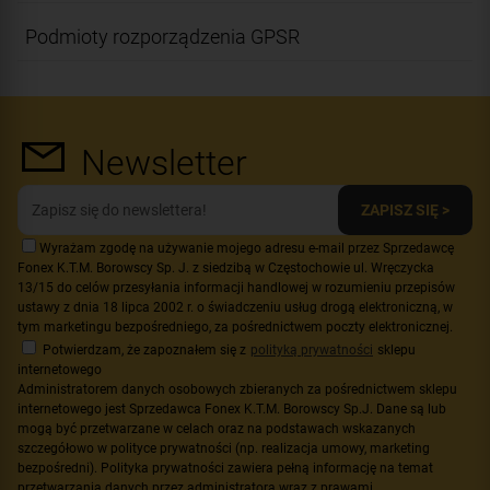
Podmioty rozporządzenia GPSR
Newsletter
ZAPISZ SIĘ >
Wyrażam zgodę na używanie mojego adresu e-mail przez Sprzedawcę
Fonex K.T.M. Borowscy Sp. J. z siedzibą w Częstochowie ul. Wręczycka
13/15 do celów przesyłania informacji handlowej w rozumieniu przepisów
ustawy z dnia 18 lipca 2002 r. o świadczeniu usług drogą elektroniczną, w
tym marketingu bezpośredniego, za pośrednictwem poczty elektronicznej.
Potwierdzam, że zapoznałem się z
polityką prywatności
sklepu
internetowego
Administratorem danych osobowych zbieranych za pośrednictwem sklepu
internetowego jest Sprzedawca Fonex K.T.M. Borowscy Sp.J. Dane są lub
mogą być przetwarzane w celach oraz na podstawach wskazanych
szczegółowo w polityce prywatności (np. realizacja umowy, marketing
bezpośredni). Polityka prywatności zawiera pełną informację na temat
przetwarzania danych przez administratora wraz z prawami