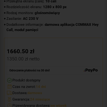
Przekątna ekranu [cale]:
10 cali
Rozdzielczość ekranu:
1280 x 800 px
Rodzaj monitora:
głośnomówiący
Zasilanie:
AC 230 V
Dodatkowe informacje:
darmowa aplikacja COMMAX Hey
Call, moduł pamięci
1660.50
zł
1350.00
zł netto
Odroczenie płatności na 30 dni!
Produkt dostępny
Czas na zwrot:
14 dni
Dostawa:
darmowa
Gwarancja:
24 miesiące
Przewidywana dostawa:
we wtorek