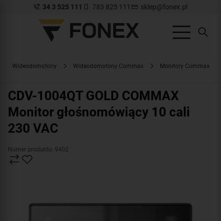
34 3 525 111
783 825 111
sklep@fonex.pl
Wideodomofony
Wideodomofony Commax
Monitory Commax
CDV-1004QT GOLD COMMAX
Monitor głośnomówiący 10 cali
230 VAC
Numer produktu: 9402