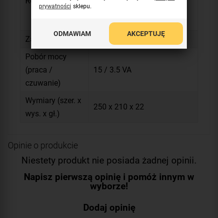
Regulacja
prywatności
sklepu.
kontrastu
jaskrawości obrazu
ODMAWIAM
AKCEPTUJĘ
Zasilanie
230 V AC
Pobór mocy
(praca /
15 / 3.5 VA
czuwanie)
Wymiary (szer. x
250 x 210 x 22
wys. x gł.)
Opinie o produkcie
Niestety produkt nie posiada żadnej opinii.
Napisz pierwszą opinię i pomóż innym w
wyborze!
Dodaj opinię