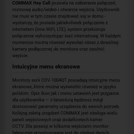
COMMAX Hey Call
pozwala na odbieranie połączeń,
rozmowę audio/wideo i otwarcie wejścia. Użytkownik
nie musi w tym czasie znajdować się w domu -
wystarczy, że posiada jakiekolwiek połączenie z
internetem (inne WiFi, LTE), system przekieruje
połączenie wykorzystując sieć internetową. W każdym
momencie można również wywołać obraz z dowolnej
kamery podłączonej do monitora oraz zwolnić
wejście.
Intuicyjne menu ekranowe
Monitory serii CDV-1004QT posiadają intuicyjne menu
ekranowe, które można wyświetlić również w języku
polskim. Opis ikon jak i menu ustawień jest przyjazne
dla użytkownika — z łatwością będziesz mógł
dostosować parametry urządzenia do swoich potrzeb.
Kolejną zaletą urządzeń COMMAX jest obsługa wielu
paneli wejściowych oraz dodatkowych kamer
CCTV. Dla posesji w kilkoma wejściami monitor
fabrycznie przystosowany jest do obsługi dwóch