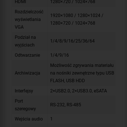
HDMI
1280×720 / 1024×768
Rozdzielczość
1920×1080 / 1280×1024 /
wyświetlania
1280×720 / 1024×768
VGA
Podział na
1/4/8/9/16/25/36/64
wyjściach
Odtwarzanie
1/4/9/16
Możliwość zgrywania materiału
Archiwizacja
na nośniki zewnętrzne typu USB
FLASH, USB HDD
Interfejsy
2×USB2.0, 2×USB3.0, eSATA
Port
RS-232, RS-485
szeregowy
Wejścia audio
1