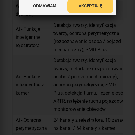
ODMAWIAM
AKCEPTUJĘ
Waga (bez
8.1 kg
dysków)
Detekcja twarzy, identyfikacja
Ai - Funkcje
twarzy, ochrona perymetryczna
inteligentne
(rozpoznawanie osoba / pojazd
rejestratora
mechaniczny), SMD Plus
Detekcja twarzy, identyfikacja
twarzy, metadane (rozpoznawanie
Ai - Funkcje
osoba / pojazd mechaniczny),
inteligentne z
ochrona perymetryczna, SMD
kamer
Plus, detekcja tłumu, liczenie osób,
ARTR, natężenie ruchu pojazdów,
monitorowanie obiektów
Ai - Ochrona
24 kanały z rejestratora, 10 zasad
perymetryczna
na kanał / 64 kanały z kamer