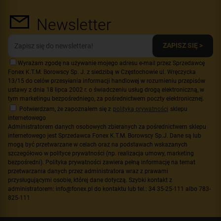
Newsletter
ZAPISZ SIĘ >
Wyrażam zgodę na używanie mojego adresu e-mail przez Sprzedawcę
Fonex K.T.M. Borowscy Sp. J. z siedzibą w Częstochowie ul. Wręczycka
13/15 do celów przesyłania informacji handlowej w rozumieniu przepisów
ustawy z dnia 18 lipca 2002 r. o świadczeniu usług drogą elektroniczną, w
tym marketingu bezpośredniego, za pośrednictwem poczty elektronicznej.
Potwierdzam, że zapoznałem się z
polityką prywatności
sklepu
internetowego
Administratorem danych osobowych zbieranych za pośrednictwem sklepu
internetowego jest Sprzedawca Fonex K.T.M. Borowscy Sp.J. Dane są lub
mogą być przetwarzane w celach oraz na podstawach wskazanych
szczegółowo w polityce prywatności (np. realizacja umowy, marketing
bezpośredni). Polityka prywatności zawiera pełną informację na temat
przetwarzania danych przez administratora wraz z prawami
przysługującymi osobie, której dane dotyczą. Szybki kontakt z
administratorem: info@fonex.pl do kontaktu lub tel.: 34 35-25-111 albo 783-
825-111