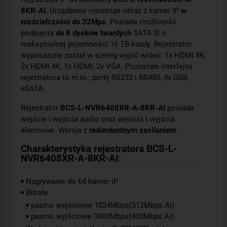
8KR-AI.
Urządzenie rejestruje obraz z kamer IP
w
rozdzielczości do 32Mpx
. Posiada możliwość
podpięcia
do 8 dysków twardych
SATA III o
maksymalnej pojemności 16 TB każdy. Rejestrator
wyposażony został w szereg wyjść wideo: 1x HDMI 8K,
2x HDMI 4K, 1x HDMI, 2x VGA. Pozostałe interfejsy
rejestratora to m.in.: porty RS232 i RS485, 4x USB,
eSATA.
Rejestrator
BCS-L-NVR6408XR-A-8KR-AI
posiada
wejście i wyjścia audio oraz wejścia i wyjścia
alarmowe. Wersja z
redundantnym zasilaniem
.
Charakterystyka rejestratora BCS-L-
NVR6408XR-A-8KR-AI:
Nagrywanie do 64 kamer IP
Bitrate:
pasmo wejściowe 1024Mbps(512Mbps Ai)
pasmo wyjściowe 3800Mbps(400Mbps Ai)