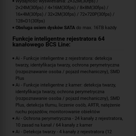
Wydajność wyświetlania: 2×32M(30fps) /
2×24M(30fps) / 4×16M(30fps) / 8×8M(30fps) /
16×4M(30fps) / 32×2M(30fps) / 72×720P(30fps) /
128×D1(30fps)
Obsługa osiem dysków SATA
do max. 16TB każdy
Funkcje inteligentne rejestratora 64
kanałowego BCS Line:
Ai - Funkcje inteligentne z rejestratora: detekcja
twarzy, identyfikacja twarzy, ochrona perymetryczna
(rozpoznawanie osoba / pojazd mechaniczny), SMD
Plus
Ai - Funkcje inteligentne z kamer: detekcja twarzy,
identyfikacja twarzy, ochrona perymetryczna
(rozpoznawanie osoba / pojazd mechaniczny), SMD
Plus, detekcja tłumu, liczenie osób, ARTR, natężenie
ruchu pojazdów, monitorowanie obiektów
Ai - Ochrona perymetryczna - 24 kanały z rejestratora,
10 zasad na kanał / 64 kanały z kamer
Ai - Detekcja twarzy - 4 kanały z rejestratora (12