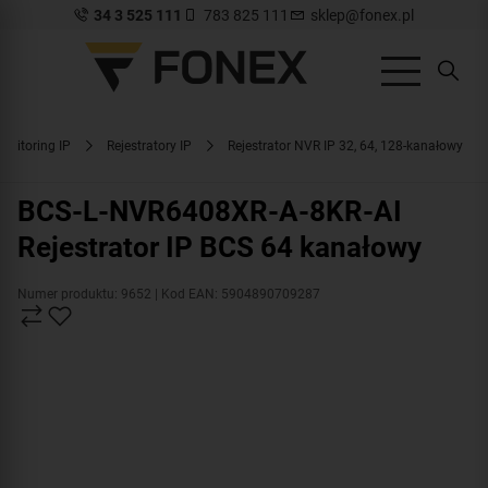
34 3 525 111
783 825 111
sklep@fonex.pl
onitoring IP
Rejestratory IP
Rejestrator NVR IP 32, 64, 128-kanałowy
BCS-L-NVR6408XR-A-8KR-AI
Rejestrator IP BCS 64 kanałowy
Numer produktu: 9652
| Kod EAN: 5904890709287