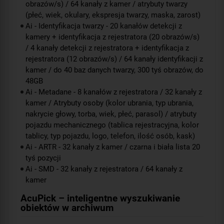
obrazów/s) / 64 kanały z kamer / atrybuty twarzy
(płeć, wiek, okulary, ekspresja twarzy, maska, zarost)
Ai - Identyfikacja twarzy - 20 kanałów detekcji z
kamery + identyfikacja z rejestratora (20 obrazów/s)
/ 4 kanały detekcji z rejestratora + identyfikacja z
rejestratora (12 obrazów/s) / 64 kanały identyfikacji z
kamer / do 40 baz danych twarzy, 300 tyś obrazów, do
48GB
Ai - Metadane - 8 kanałów z rejestratora / 32 kanały z
kamer / Atrybuty osoby (kolor ubrania, typ ubrania,
nakrycie głowy, torba, wiek, płeć, parasol) / atrybuty
pojazdu mechanicznego (tablica rejestracyjna, kolor
tablicy, typ pojazdu, logo, telefon, ilość osób, kask)
Ai - ARTR - 32 kanały z kamer / czarna i biała lista 20
tyś pozycji
Ai - SMD - 32 kanały z rejestratora / 64 kanały z
kamer
AcuPick – inteligentne wyszukiwanie
obiektów w archiwum