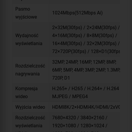
Pasmo
1024Mbps(512Mbps Ai)
wyjściowe
2×32M(30fps) / 2×24M(30fps) /
Wydajność
4×16M(30fps) / 8×8M(30fps) /
wyświetlania
16×4M(30fps) / 32×2M(30fps) /
72×720P(30fps) / 128×D1(30fps)
32MP, 24MP, 16MP, 12MP, 8MP,
Rozdzielczość
6MP, 5MP, 4MP, 3MP, 2MP, 1.3MP,
nagrywania
720P, D1
Kompresja
H.265+ / H265 / H.264+ / H.264 /
wideo
MJPEG / MPEG4
Wyjścia wideo
HDMI8K/2×HDMI4K/HDMI/2xVGA
Rozdzielczość
7680×4320 / 3840×2160 /
wyświetlania
1920×1080 / 1280×1024 /