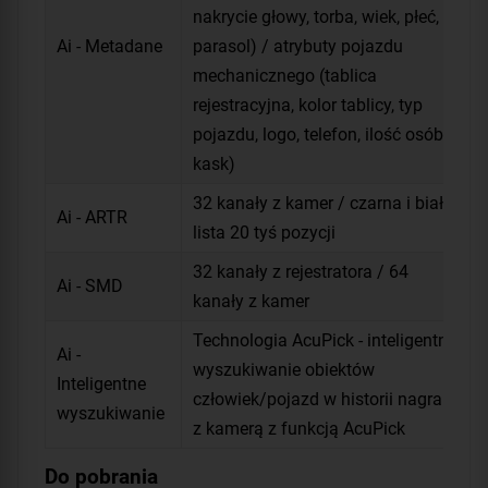
nakrycie głowy, torba, wiek, płeć,
Ai - Metadane
parasol) / atrybuty pojazdu
mechanicznego (tablica
rejestracyjna, kolor tablicy, typ
pojazdu, logo, telefon, ilość osób,
kask)
32 kanały z kamer / czarna i biała
Ai - ARTR
lista 20 tyś pozycji
32 kanały z rejestratora / 64
Ai - SMD
kanały z kamer
Technologia AcuPick - inteligentne
Ai -
wyszukiwanie obiektów
Inteligentne
człowiek/pojazd w historii nagrań
wyszukiwanie
z kamerą z funkcją AcuPick
Do pobrania