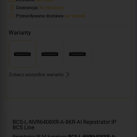
Gwarancja:
36 miesięcy
Przewidywana dostawa:
we wtorek
Warianty
Zobacz wszystkie warianty
BCS-L-NVR6408XR-A-8KR-AI Rejestrator IP
BCS Line
Rejestrator IP 64 kanałowy
BCS-L-NVR6408XR-A-