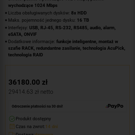
wychodzące 1024 Mbps
Liczba obsługiwanych dysków:
8x HDD
Maks. pojemność jednego dysku:
16 TB
Interfejsy:
USB, RJ-45, RS-232, RS485, audio, alarm,
eSATA, ONVIF
Dodatkowe informacje:
funkcje inteligentne, montaż w
szafie RACK, redundantne zasilanie, technologia AcuPick,
technologia RAID
36180.00
zł
29414.63
zł netto
Odroczenie płatności na 30 dni!
Produkt dostępny
Czas na zwrot:
14 dni
Dostawa:
darmowa