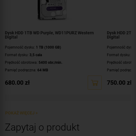
Dysk HDD 1TB WD Purple, WD11PURZ Western
Dysk HDD 2TB 
Digital
Digital
Pojemność dysku:
1 TB (1000 GB)
Pojemność dysku
Format dysku:
3,5 cala
Format dysku:
3,
Prędkość obrotowa:
5400 obr./min.
Prędkość obroto
Pamięć podręczna:
64 MB
Pamięć podręczn
Interfejs:
SATA III (6 Gbit/s)
Interfejs:
SATA III 
680.00
zł
750.00
zł
Przeznaczenie:
praca ciągła 24/7 - systemy monitoringu
Przeznaczenie:
pr
Dystrybucja:
europejska
Dystrybucja:
euro
Dodatkowe informacje:
technologia RAID
Dodatkowe infor
POKAŻ WIĘCEJ >
Zapytaj o produkt