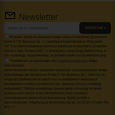
Newsletter
ZAPISZ SIĘ >
Wyrażam zgodę na używanie mojego adresu e-mail przez Sprzedawcę
Fonex K.T.M. Borowscy Sp. J. z siedzibą w Częstochowie ul. Wręczycka
13/15 do celów przesyłania informacji handlowej w rozumieniu przepisów
ustawy z dnia 18 lipca 2002 r. o świadczeniu usług drogą elektroniczną, w
tym marketingu bezpośredniego, za pośrednictwem poczty elektronicznej.
Potwierdzam, że zapoznałem się z
polityką prywatności
sklepu
internetowego
Administratorem danych osobowych zbieranych za pośrednictwem sklepu
internetowego jest Sprzedawca Fonex K.T.M. Borowscy Sp.J. Dane są lub
mogą być przetwarzane w celach oraz na podstawach wskazanych
szczegółowo w polityce prywatności (np. realizacja umowy, marketing
bezpośredni). Polityka prywatności zawiera pełną informację na temat
przetwarzania danych przez administratora wraz z prawami
przysługującymi osobie, której dane dotyczą. Szybki kontakt z
administratorem: info@fonex.pl do kontaktu lub tel.: 34 35-25-111 albo 783-
825-111