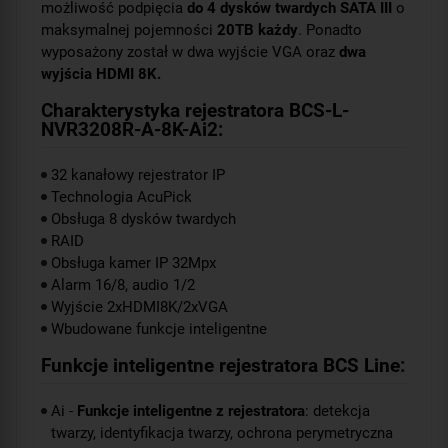
możliwość podpięcia
do 4 dysków twardych SATA III
o
maksymalnej pojemności
20TB każdy
. Ponadto
wyposażony został w dwa wyjście VGA oraz
dwa
wyjścia HDMI 8K.
Charakterystyka rejestratora BCS-L-
NVR3208R-A-8K-Ai2:
32 kanałowy rejestrator IP
Technologia AcuPick
Obsługa 8 dysków twardych
RAID
Obsługa kamer IP 32Mpx
Alarm 16/8, audio 1/2
Wyjście 2xHDMI8K/2xVGA
Wbudowane funkcje inteligentne
Funkcje inteligentne rejestratora BCS Line:
Ai -
Funkcje inteligentne z rejestratora
: detekcja
twarzy, identyfikacja twarzy, ochrona perymetryczna