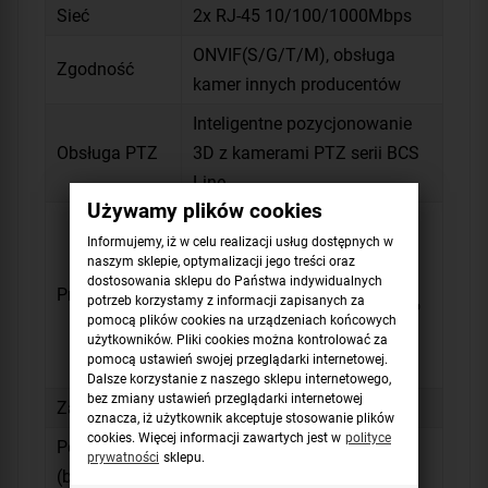
Sieć
2x RJ-45 10/100/1000Mbps
ONVIF(S/G/T/M), obsługa
Zgodność
kamer innych producentów
Inteligentne pozycjonowanie
Obsługa PTZ
3D z kamerami PTZ serii BCS
Line
Używamy plików cookies
HTTP, HTTPS, TCP/IP, IPv4,
Informujemy, iż w celu realizacji usług dostępnych w
IPv6, UDP, NTP, FTP, SFTP,
naszym sklepie, optymalizacji jego treści oraz
DHCP, DNS, SMTP, UPnP,
dostosowania sklepu do Państwa indywidualnych
Protokoły
potrzeb korzystamy z informacji zapisanych za
DDNS, SNMP, Alarm Server, IP
pomocą plików cookies na urządzeniach końcowych
Search, Multicast, P2P, Auto
użytkowników. Pliki cookies można kontrolować za
pomocą ustawień swojej przeglądarki internetowej.
Registration, iSCSI
Dalsze korzystanie z naszego sklepu internetowego,
bez zmiany ustawień przeglądarki internetowej
Zasilane
100~240V AC
oznacza, iż użytkownik akceptuje stosowanie plików
cookies. Więcej informacji zawartych jest w
polityce
Pobór mocy
prywatności
sklepu.
max. 13W
(bez dysków)