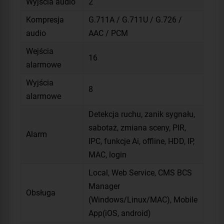
Wyjścia audio
2
Kompresja
G.711A / G.711U / G.726 /
audio
AAC / PCM
Wejścia
16
alarmowe
Wyjścia
8
alarmowe
Detekcja ruchu, zanik sygnału,
sabotaż, zmiana sceny, PIR,
Alarm
IPC, funkcje Ai, offline, HDD, IP,
MAC, login
Local, Web Service, CMS BCS
Manager
Obsługa
(Windows/Linux/MAC), Mobile
App(iOS, android)