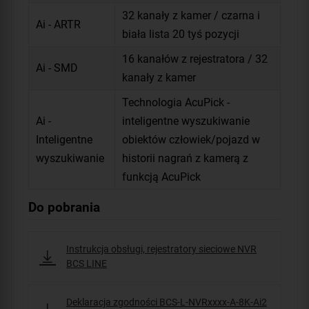
32 kanały z kamer / czarna i
Ai - ARTR
biała lista 20 tyś pozycji
16 kanałów z rejestratora / 32
Ai - SMD
kanały z kamer
Technologia AcuPick -
Ai -
inteligentne wyszukiwanie
Inteligentne
obiektów człowiek/pojazd w
wyszukiwanie
historii nagrań z kamerą z
funkcją AcuPick
Do pobrania
Instrukcja obsługi, rejestratory sieciowe NVR
BCS LINE
Deklaracja zgodności BCS-L-NVRxxxx-A-8K-Ai2