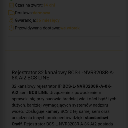
Czas na zwrot:
14 dni
Dostawa:
darmowa
Gwarancja:
36 miesięcy
Przewidywana dostawa:
we wtorek
Rejestrator 32 kanałowy BCS-L-NVR3208R-A-
8K-Ai2 BCS LINE
32 kanałowy rejestrator IP
BCS-L-NVR3208R-A-8K-
Ai2
serii
BCS LINE.
Urządzenie z powodzeniem
sprawdzi się przy budowie średniej wielkości bądź tych
dużych, bardziej wymagających systemów nadzoru
wideo. Obsługuje kamery BCS z tej samej serii oraz
urządzenia innych producentów dzięki
standardowi
Onvif
. Rejestrator BCS-L-NVR3208R-A-8K-Ai2 posiada