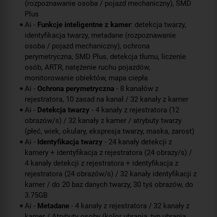
(rozpoznawanie osoba / pojazd mechaniczny), SMD
Plus
Ai -
Funkcje inteligentne z kamer
: detekcja twarzy,
identyfikacja twarzy, metadane (rozpoznawanie
osoba / pojazd mechaniczny), ochrona
perymetryczna, SMD Plus, detekcja tłumu, liczenie
osób, ARTR, natężenie ruchu pojazdów,
monitorowanie obiektów, mapa ciepła
Ai -
Ochrona perymetryczna
- 8 kanałów z
rejestratora, 10 zasad na kanał / 32 kanały z kamer
Ai -
Detekcja twarzy
- 4 kanały z rejestratora (12
obrazów/s) / 32 kanały z kamer / atrybuty twarzy
(płeć, wiek, okulary, ekspresja twarzy, maska, zarost)
Ai -
Identyfikacja twarzy
- 24 kanały detekcji z
kamery + identyfikacja z rejestratora (24 obrazy/s) /
4 kanały detekcji z rejestratora + identyfikacja z
rejestratora (24 obrazów/s) / 32 kanały identyfikacji z
kamer / do 20 baz danych twarzy, 30 tyś obrazów, do
3.75GB
Ai -
Metadane
- 4 kanały z rejestratora / 32 kanały z
kamer / Atrybuty osoby (kolor ubrania, typ ubrania,