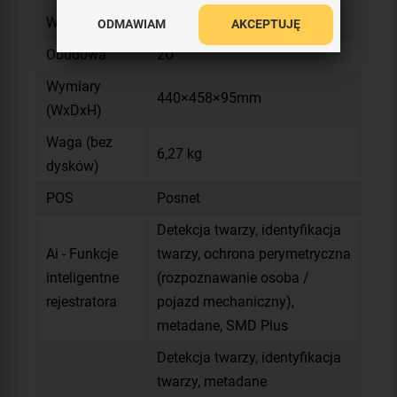
Warunki pracy
-10°C~+55°C max 93% RH
ODMAWIAM
AKCEPTUJĘ
Obudowa
2U
Wymiary
440×458×95mm
(WxDxH)
Waga (bez
6,27 kg
dysków)
POS
Posnet
Detekcja twarzy, identyfikacja
Ai - Funkcje
twarzy, ochrona perymetryczna
inteligentne
(rozpoznawanie osoba /
rejestratora
pojazd mechaniczny),
metadane, SMD Plus
Detekcja twarzy, identyfikacja
twarzy, metadane