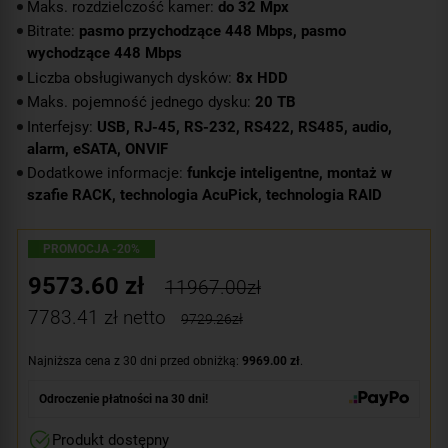
Maks. rozdzielczość kamer:
do 32 Mpx
Bitrate:
pasmo przychodzące 448 Mbps, pasmo
wychodzące 448 Mbps
Liczba obsługiwanych dysków:
8x HDD
Maks. pojemność jednego dysku:
20 TB
Interfejsy:
USB, RJ-45, RS-232, RS422, RS485, audio,
alarm, eSATA, ONVIF
Dodatkowe informacje:
funkcje inteligentne, montaż w
szafie RACK, technologia AcuPick, technologia RAID
PROMOCJA -20%
9573.60
zł
11967.00zł
7783.41
zł netto
9729.26zł
Najniższa cena z 30 dni przed obniżką:
9969.00 zł
.
Odroczenie płatności na 30 dni!
Produkt dostępny