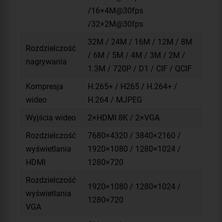
/16×4M@30fps
/32×2M@30fps
32M / 24M / 16M / 12M / 8M
Rozdzielczość
/ 6M / 5M / 4M / 3M / 2M /
nagrywania
1.3M / 720P / D1 / CIF / QCIF
Kompresja
H.265+ / H265 / H.264+ /
wideo
H.264 / MJPEG
Wyjścia wideo
2×HDMI 8K / 2×VGA
Rozdzielczość
7680×4320 / 3840×2160 /
wyświetlania
1920×1080 / 1280×1024 /
HDMI
1280×720
Rozdzielczość
1920×1080 / 1280×1024 /
wyświetlania
1280×720
VGA