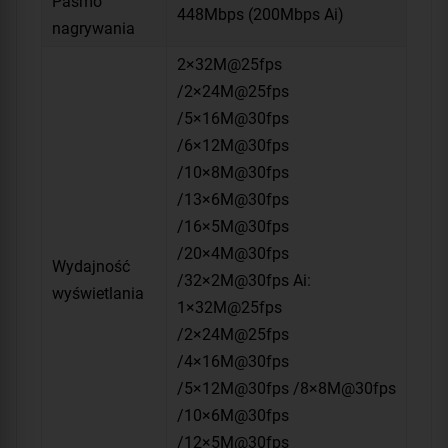
Pasmo
448Mbps (200Mbps Ai)
nagrywania
2×32M@25fps
/2×24M@25fps
/5×16M@30fps
/6×12M@30fps
/10×8M@30fps
/13×6M@30fps
/16×5M@30fps
/20×4M@30fps
Wydajność
/32×2M@30fps Ai:
wyświetlania
1×32M@25fps
/2×24M@25fps
/4×16M@30fps
/5×12M@30fps /8×8M@30fps
/10×6M@30fps
/12×5M@30fps