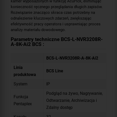
kamer wyposażonych w funkcję AcuPick, eliminując
konieczność ręcznego przeglądania długich zapisów.
Rozwiązanie znacząco skraca czas potrzebny na
odnalezienie kluczowych zdarzeń, zwiększając
efektywność pracy operatora i usprawniając proces
analizy materiału dowodowego.
Parametry techniczne BCS-L-NVR3208R-
A-8K-Ai2 BCS :
BCS-L-NVR3208R-A-8K-Ai2
Linia
BCS Line
produktowa
System
IP
Podgląd na żywo, Nagrywanie,
Funkcja
Odtwarzanie, Archiwizacja i
Pentaplex
Zdalny dostęp
Kanały
32