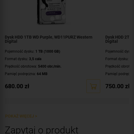
Dysk HDD 1TB WD Purple, WD11PURZ Western
Dysk HDD 2TB 
Digital
Digital
Pojemność dysku:
1 TB (1000 GB)
Pojemność dysku
Format dysku:
3,5 cala
Format dysku:
3,
Prędkość obrotowa:
5400 obr./min.
Prędkość obroto
Pamięć podręczna:
64 MB
Pamięć podręczn
Interfejs:
SATA III (6 Gbit/s)
Interfejs:
SATA III 
680.00
zł
750.00
zł
Przeznaczenie:
praca ciągła 24/7 - systemy monitoringu
Przeznaczenie:
pr
Dystrybucja:
europejska
Dystrybucja:
euro
Dodatkowe informacje:
technologia RAID
Dodatkowe infor
POKAŻ WIĘCEJ >
Zapytaj o produkt