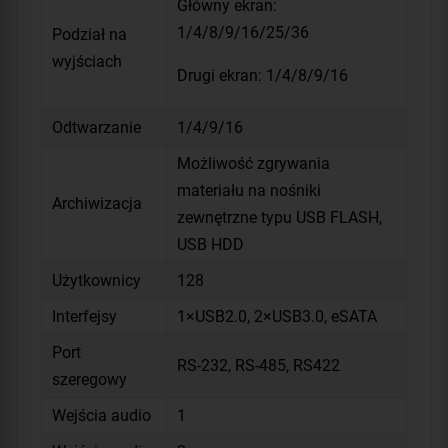
Główny ekran:
1/4/8/9/16/25/36
Podział na
wyjściach
Drugi ekran: 1/4/8/9/16
Odtwarzanie
1/4/9/16
Możliwość zgrywania
materiału na nośniki
Archiwizacja
zewnętrzne typu USB FLASH,
USB HDD
Użytkownicy
128
Interfejsy
1×USB2.0, 2×USB3.0, eSATA
Port
RS-232, RS-485, RS422
szeregowy
Wejścia audio
1