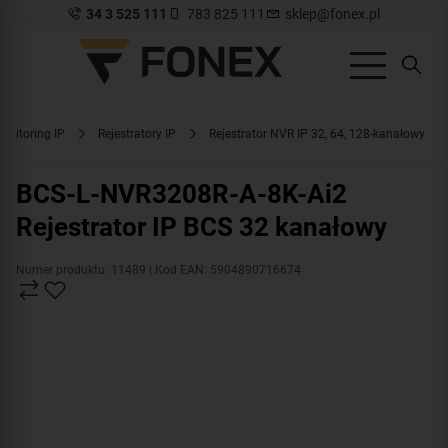
34 3 525 111
783 825 111
sklep@fonex.pl
onitoring IP
Rejestratory IP
Rejestrator NVR IP 32, 64, 128-kanałowy
BCS-L-NVR3208R-A-8K-Ai2
Rejestrator IP BCS 32 kanałowy
Numer produktu: 11489
| Kod EAN: 5904890716674