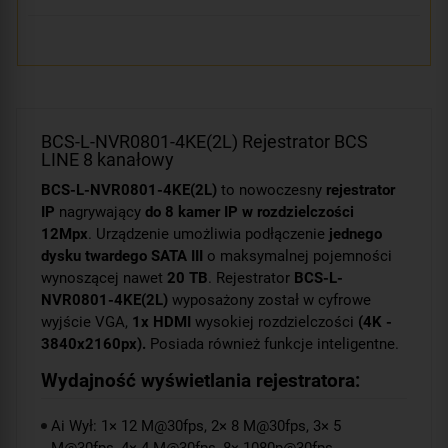
BCS-L-NVR0801-4KE(2L) Rejestrator BCS
LINE 8 kanałowy
BCS-L-NVR0801-4KE(2L)
to nowoczesny
rejestrator
IP
nagrywający
do 8 kamer IP w rozdzielczości
12Mpx
. Urządzenie umożliwia podłączenie
jednego
dysku twardego SATA III
o maksymalnej pojemności
wynoszącej nawet
20 TB
. Rejestrator
BCS-L-
NVR0801-4KE(2L)
wyposażony został w cyfrowe
wyjście VGA,
1x HDMI
wysokiej rozdzielczości
(4K -
3840x2160px).
Posiada również funkcje inteligentne.
Wydajność wyświetlania rejestratora:
Ai Wył: 1× 12 M@30fps, 2× 8 M@30fps, 3× 5