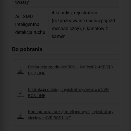
twarzy
4 kanały z rejestratora
Ai - SMD -
(rozpoznawanie osoba/pojazd
inteligentna
mechaniczny), 6 kanałów z
detekcja ruchu
kamer
Do pobrania
Deklaracja zgodności BCS-L-NVRxx02-4KE(2L)
BCS LINE
Instrukcja obsługi, rejestratory sieciowe NVR
BCS LINE
Konfiguracja funkcji inteligentnych, rejestratory
sieciowe NVR BCS LINE