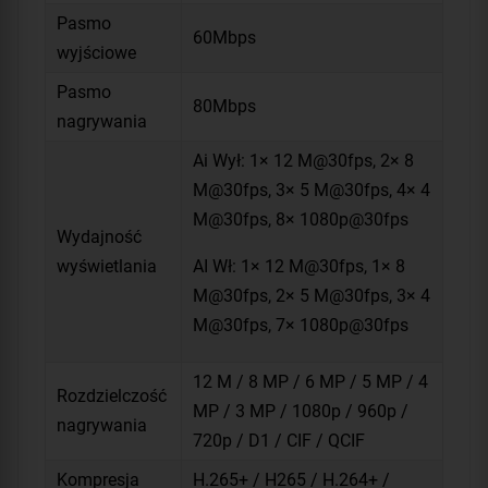
Pasmo
60Mbps
wyjściowe
Pasmo
80Mbps
nagrywania
Ai Wył: 1× 12 M@30fps, 2× 8
M@30fps, 3× 5 M@30fps, 4× 4
M@30fps, 8× 1080p@30fps
Wydajność
wyświetlania
AI Wł: 1× 12 M@30fps, 1× 8
M@30fps, 2× 5 M@30fps, 3× 4
M@30fps, 7× 1080p@30fps
12 M / 8 MP / 6 MP / 5 MP / 4
Rozdzielczość
MP / 3 MP / 1080p / 960p /
nagrywania
720p / D1 / CIF / QCIF
Kompresja
H.265+ / H265 / H.264+ /