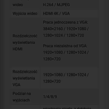
wideo
H.264 / MJPEG
Wyjścia wideo
HDMI 4K / VGA
Praca jednoczesna z VGA:
3840×2160 / 1920×1080 /
1280×1024 / 1280×720
Rozdzielczość
wyświetlania
Praca niezależna od VGA:
HDMI
1920×1080 / 1280×1024 /
1280×720
Rozdzielczość
1920×1080 / 1280×1024 /
wyświetlania
1280×720
VGA
Podział na
1/4/8/9
wyjściach
rejestracja ciągła, z detekcją