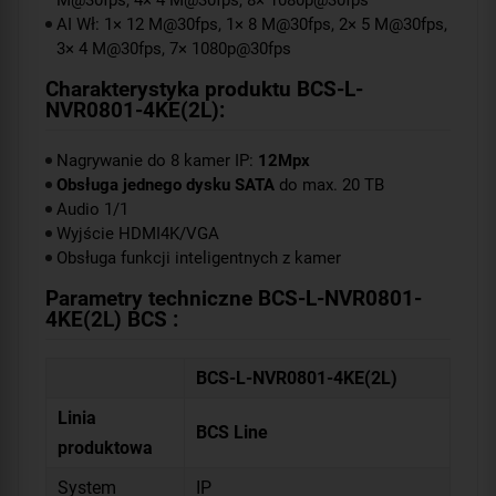
M@30fps, 4× 4 M@30fps, 8× 1080p@30fps
AI Wł: 1× 12 M@30fps, 1× 8 M@30fps, 2× 5 M@30fps,
3× 4 M@30fps, 7× 1080p@30fps
Charakterystyka produktu BCS-L-
NVR0801-4KE(2L):
Nagrywanie do 8 kamer IP:
12Mpx
Obsługa jednego dysku SATA
do max. 20 TB
Audio 1/1
Wyjście HDMI4K/VGA
Obsługa funkcji inteligentnych z kamer
Parametry techniczne BCS-L-NVR0801-
4KE(2L) BCS :
BCS-L-NVR0801-4KE(2L)
Linia
BCS Line
produktowa
System
IP