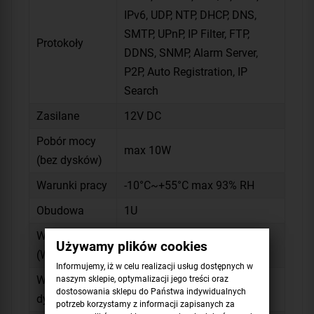
IPv6, UDP, NTP, DHCP, DNS,
SMTP, UPnP, IP Filter, FTP,
Protokoły
DDNS, SNMP, Alarm Server,
P2P, Auto Registration, IP
Search
Zasilane
12V DC
Pobór mocy
max 10W
(bez dysków)
Warunki pracy
-10°C~+55°C max 93% RH
Obudowa
1U
Wymiary
Używamy plików cookies
260x232.5x47,6 mm
(WxDxH)
Informujemy, iż w celu realizacji usług dostępnych w
naszym sklepie, optymalizacji jego treści oraz
Waga (bez
0,81 kg
dostosowania sklepu do Państwa indywidualnych
dysków)
potrzeb korzystamy z informacji zapisanych za