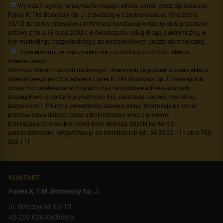
Wyrażam zgodę na używanie mojego adresu e-mail przez Sprzedawcę
Fonex K.T.M. Borowscy Sp. J. z siedzibą w Częstochowie ul. Wręczycka
13/15 do celów przesyłania informacji handlowej w rozumieniu przepisów
ustawy z dnia 18 lipca 2002 r. o świadczeniu usług drogą elektroniczną, w
tym marketingu bezpośredniego, za pośrednictwem poczty elektronicznej.
Potwierdzam, że zapoznałem się z
polityką prywatności
sklepu
internetowego
Administratorem danych osobowych zbieranych za pośrednictwem sklepu
internetowego jest Sprzedawca Fonex K.T.M. Borowscy Sp.J. Dane są lub
mogą być przetwarzane w celach oraz na podstawach wskazanych
szczegółowo w polityce prywatności (np. realizacja umowy, marketing
bezpośredni). Polityka prywatności zawiera pełną informację na temat
przetwarzania danych przez administratora wraz z prawami
przysługującymi osobie, której dane dotyczą. Szybki kontakt z
administratorem: info@fonex.pl do kontaktu lub tel.: 34 35-25-111 albo 783-
825-111
KONTAKT
Fonex K.T.M. Borowscy Sp. J.
ul. Wręczycka 13/15
42-202 Częstochowa