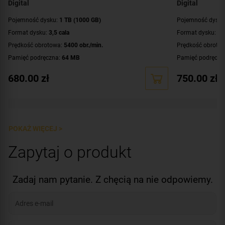
Digital
Digital
Pojemność dysku:
1 TB (1000 GB)
Pojemność dysku
Format dysku:
3,5 cala
Format dysku:
3,
Prędkość obrotowa:
5400 obr./min.
Prędkość obroto
Pamięć podręczna:
64 MB
Pamięć podręczn
Interfejs:
SATA III (6 Gbit/s)
Interfejs:
SATA III 
680.00
zł
750.00
zł
Przeznaczenie:
praca ciągła 24/7 - systemy monitoringu
Przeznaczenie:
pr
Dystrybucja:
europejska
Dystrybucja:
euro
Dodatkowe informacje:
technologia RAID
Dodatkowe infor
POKAŻ WIĘCEJ >
Zapytaj o produkt
Zadaj nam pytanie. Z chęcią na nie odpowiemy.