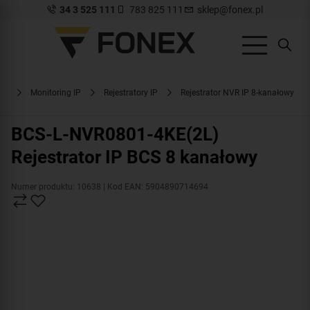
34 3 525 111
783 825 111
sklep@fonex.pl
wa
Monitoring IP
Rejestratory IP
Rejestrator NVR IP 8-kanałowy
BCS-L-NVR0801-4KE(2L)
Rejestrator IP BCS 8 kanałowy
Numer produktu: 10638
| Kod EAN: 5904890714694