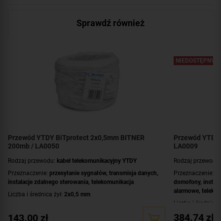
Sprawdź również
NIEDOSTĘPNY
Przewód YTDY BiTprotect 2x0,5mm BITNER
Przewód YTDY
200mb / LA0050
LA0009
Rodzaj przewodu:
kabel telekomunikacyjny YTDY
Rodzaj przewodu
Przeznaczenie:
przesyłanie sygnałów
,
transmisja danych
,
Przeznaczenie:
pr
instalacje zdalnego sterowania
,
telekomunikacja
domofony
,
instala
alarmowe
,
telekom
Liczba i średnica żył:
2x0,5 mm
Liczba i średnica 
Kolor powłoki przewodu:
biały
Kolor powłoki pr
384.74
zł
143.00
zł
Zastosowanie:
do wewnątrz