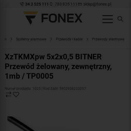
34 3 525 111
783 825 111
sklep@fonex.pl
x.pl
Systemy alarmowe
Przewody i kable
Przewody alarmowe
XzTKMXpw 5x2x0,5 BITNER
Przewód żelowany, zewnętrzny,
1mb / TP0005
Numer produktu: 1025
| Kod EAN: 5902956233257