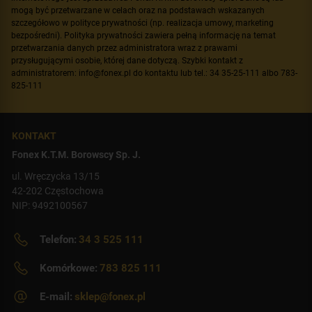
mogą być przetwarzane w celach oraz na podstawach wskazanych
szczegółowo w polityce prywatności (np. realizacja umowy, marketing
bezpośredni). Polityka prywatności zawiera pełną informację na temat
przetwarzania danych przez administratora wraz z prawami
przysługującymi osobie, której dane dotyczą. Szybki kontakt z
administratorem: info@fonex.pl do kontaktu lub tel.: 34 35-25-111 albo 783-
825-111
KONTAKT
Fonex K.T.M. Borowscy Sp. J.
ul. Wręczycka 13/15
42-202 Częstochowa
NIP: 9492100567
Telefon:
34 3 525 111
Komórkowe:
783 825 111
E-mail:
sklep@fonex.pl