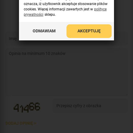
wyborze!
oznacza, iż użytkownik akceptuje stosowanie plików
cookies. Więcej informacji zawartych jest w
polityce
Dodaj opinię
prywatności
sklepu.
ODMAWIAM
AKCEPTUJĘ
DODAJ OPINIĘ >