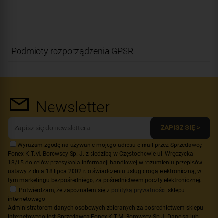
Podmioty rozporządzenia GPSR
Newsletter
ZAPISZ SIĘ >
Wyrażam zgodę na używanie mojego adresu e-mail przez Sprzedawcę
Fonex K.T.M. Borowscy Sp. J. z siedzibą w Częstochowie ul. Wręczycka
13/15 do celów przesyłania informacji handlowej w rozumieniu przepisów
ustawy z dnia 18 lipca 2002 r. o świadczeniu usług drogą elektroniczną, w
tym marketingu bezpośredniego, za pośrednictwem poczty elektronicznej.
Potwierdzam, że zapoznałem się z
polityką prywatności
sklepu
internetowego
Administratorem danych osobowych zbieranych za pośrednictwem sklepu
internetowego jest Sprzedawca Fonex K.T.M. Borowscy Sp.J. Dane są lub