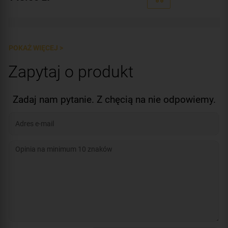
Zastosowanie:
do
Jednostka miary:
200 mb
Jednostka miary
POKAŻ WIĘCEJ >
Zapytaj o produkt
Zadaj nam pytanie. Z chęcią na nie odpowiemy.