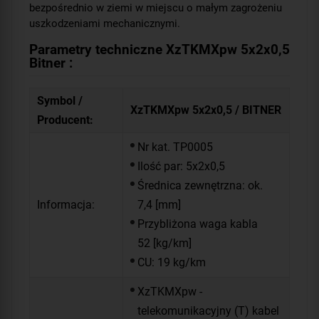
bezpośrednio w ziemi w miejscu o małym zagrożeniu
uszkodzeniami mechanicznymi.
Parametry techniczne XzTKMXpw 5x2x0,5
Bitner :
Symbol /
XzTKMXpw 5x2x0,5 / BITNER
Producent:
Nr kat. TP0005
Ilość par: 5x2x0,5
Średnica zewnętrzna: ok.
Informacja:
7,4 [mm]
Przybliżona waga kabla
52 [kg/km]
CU: 19 kg/km
XzTKMXpw -
telekomunikacyjny (T) kabel