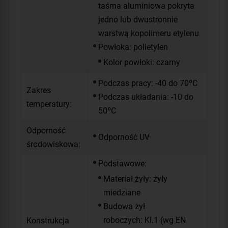
taśma aluminiowa pokryta
jedno lub dwustronnie
warstwą kopolimeru etylenu
Powłoka: polietylen
Kolor powłoki: czarny
Podczas pracy: -40 do 70ºC
Zakres
Podczas układania: -10 do
temperatury:
50ºC
Odporność
Odporność UV
środowiskowa:
Podstawowe:
Materiał żyły: żyły
miedziane
Budowa żył
roboczych: Kl.1 (wg EN
Konstrukcja