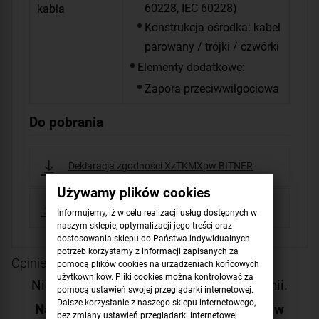
60228, IEC 60228)
kabla
Konstrukcja ośrodka: kabel
parowany / trójki / czwórki
Elementy dodatkowe:
Zapora przeciwwilgociowa
Do pobrania
Deklaracja zgodności XzTKMXpw BITNER
Używamy plików cookies
Karta katalogowa XzTKMXpw BITNER
Informujemy, iż w celu realizacji usług dostępnych w
naszym sklepie, optymalizacji jego treści oraz
dostosowania sklepu do Państwa indywidualnych
potrzeb korzystamy z informacji zapisanych za
Opinie o produkcie
pomocą plików cookies na urządzeniach końcowych
użytkowników. Pliki cookies można kontrolować za
Niestety produkt nie posiada żadnej opinii.
pomocą ustawień swojej przeglądarki internetowej.
Dalsze korzystanie z naszego sklepu internetowego,
Napisz pierwszą opinię i pomóż innym w
bez zmiany ustawień przeglądarki internetowej