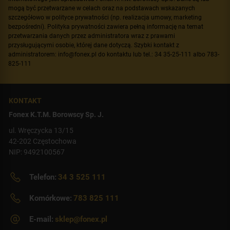
mogą być przetwarzane w celach oraz na podstawach wskazanych
szczegółowo w polityce prywatności (np. realizacja umowy, marketing
bezpośredni). Polityka prywatności zawiera pełną informację na temat
przetwarzania danych przez administratora wraz z prawami
przysługującymi osobie, której dane dotyczą. Szybki kontakt z
administratorem: info@fonex.pl do kontaktu lub tel.: 34 35-25-111 albo 783-
825-111
KONTAKT
Fonex K.T.M. Borowscy Sp. J.
ul. Wręczycka 13/15
42-202 Częstochowa
NIP: 9492100567
Telefon:
34 3 525 111
Komórkowe:
783 825 111
E-mail:
sklep@fonex.pl