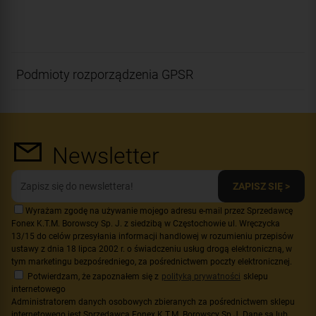
Podmioty rozporządzenia GPSR
Newsletter
ZAPISZ SIĘ >
Wyrażam zgodę na używanie mojego adresu e-mail przez Sprzedawcę
Fonex K.T.M. Borowscy Sp. J. z siedzibą w Częstochowie ul. Wręczycka
13/15 do celów przesyłania informacji handlowej w rozumieniu przepisów
ustawy z dnia 18 lipca 2002 r. o świadczeniu usług drogą elektroniczną, w
tym marketingu bezpośredniego, za pośrednictwem poczty elektronicznej.
Potwierdzam, że zapoznałem się z
polityką prywatności
sklepu
internetowego
Administratorem danych osobowych zbieranych za pośrednictwem sklepu
internetowego jest Sprzedawca Fonex K.T.M. Borowscy Sp.J. Dane są lub