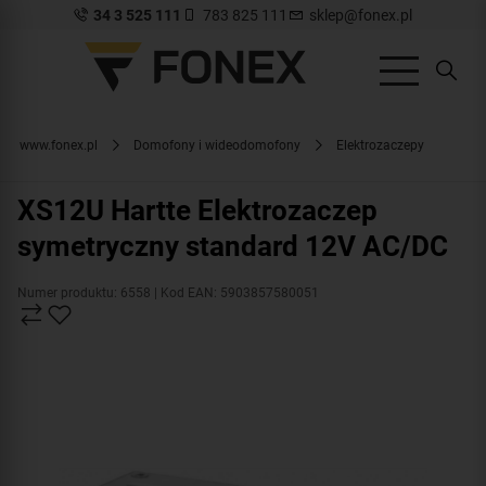
34 3 525 111
783 825 111
sklep@fonex.pl
www.fonex.pl
Domofony i wideodomofony
Elektrozaczepy
XS12U Hartte Elektrozaczep
symetryczny standard 12V AC/DC
Numer produktu: 6558
| Kod EAN: 5903857580051