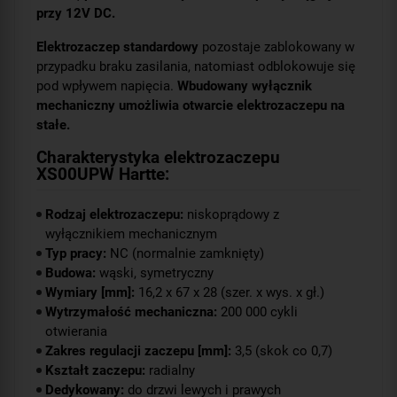
przy 12V DC.
Elektrozaczep standardowy
pozostaje zablokowany w
przypadku braku zasilania, natomiast odblokowuje się
pod wpływem napięcia.
Wbudowany wyłącznik
mechaniczny umożliwia otwarcie elektrozaczepu na
stałe.
Charakterystyka elektrozaczepu
XS00UPW Hartte:
Rodzaj elektrozaczepu:
niskoprądowy z
wyłącznikiem mechanicznym
Typ pracy:
NC (normalnie zamknięty)
Budowa:
wąski, symetryczny
Wymiary [mm]:
16,2 x 67 x 28 (szer. x wys. x gł.)
Wytrzymałość mechaniczna:
200 000 cykli
otwierania
Zakres regulacji zaczepu [mm]:
3,5 (skok co 0,7)
Kształt zaczepu:
radialny
Dedykowany:
do drzwi lewych i prawych