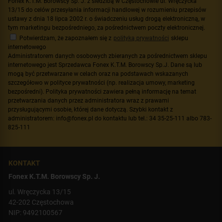
Fonex K.T.M. Borowscy Sp. J. z siedzibą w Częstochowie ul. Wręczycka
13/15 do celów przesyłania informacji handlowej w rozumieniu przepisów
ustawy z dnia 18 lipca 2002 r. o świadczeniu usług drogą elektroniczną, w
tym marketingu bezpośredniego, za pośrednictwem poczty elektronicznej.
Potwierdzam, że zapoznałem się z
polityką prywatności
sklepu
internetowego
Administratorem danych osobowych zbieranych za pośrednictwem sklepu
internetowego jest Sprzedawca Fonex K.T.M. Borowscy Sp.J. Dane są lub
mogą być przetwarzane w celach oraz na podstawach wskazanych
szczegółowo w polityce prywatności (np. realizacja umowy, marketing
bezpośredni). Polityka prywatności zawiera pełną informację na temat
przetwarzania danych przez administratora wraz z prawami
przysługującymi osobie, której dane dotyczą. Szybki kontakt z
administratorem: info@fonex.pl do kontaktu lub tel.: 34 35-25-111 albo 783-
825-111
KONTAKT
Fonex K.T.M. Borowscy Sp. J.
ul. Wręczycka 13/15
42-202 Częstochowa
NIP: 9492100567