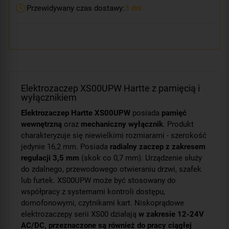
Przewidywany czas dostawy:
3 dni
Elektrozaczep XS00UPW Hartte z pamięcią i
wyłącznikiem
Elektrozaczep Hartte XS00UPW
posiada
pamięć
wewnętrzną
oraz
mechaniczny wyłącznik
. Produkt
charakteryzuje się niewielkimi rozmiarami - szerokość
jedynie 16,2 mm. Posiada
radialny zaczep z zakresem
regulacji 3,5 mm
(skok co 0,7 mm). Urządzenie służy
do zdalnego, przewodowego otwieraniu drzwi, szafek
lub furtek. XS00UPW może być stosowany do
współpracy z systemami kontroli dostępu,
domofonowymi, czytnikami kart. Niskoprądowe
elektrozaczepy serii XS00 działają
w zakresie 12-24V
AC/DC, przeznaczone są również do pracy ciągłej