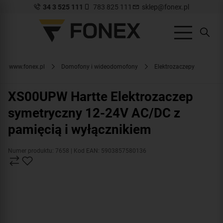
34 3 525 111
783 825 111
sklep@fonex.pl
www.fonex.pl
Domofony i wideodomofony
Elektrozaczepy
XS00UPW Hartte Elektrozaczep
symetryczny 12-24V AC/DC z
pamięcią i wyłącznikiem
Numer produktu: 7658
| Kod EAN: 5903857580136