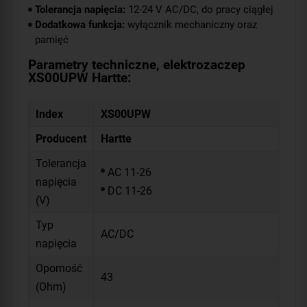
Tolerancja napięcia:
12-24 V AC/DC, do pracy ciągłej
Dodatkowa funkcja:
wyłącznik mechaniczny oraz
pamięć
Parametry techniczne, elektrozaczep
XS00UPW Hartte:
Index
XS00UPW
Producent
Hartte
Tolerancja
AC 11-26
napięcia
DC 11-26
(V)
Typ
AC/DC
napięcia
Oporność
43
(Ohm)