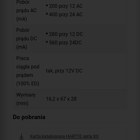
Pobór
200 przy 12 AC
prądu AC
400 przy 24 AC
(mA)
Pobór
280 przy 12 DC
prądu DC
560 przy 24DC
(mA)
Praca
ciągła pod
tak, przy 12V DC
prądem
(100% ED)
Wymiary
16,2 x 67 x 28
(mm)
Do pobrania
Karta katalogowa HARTTE seria XS