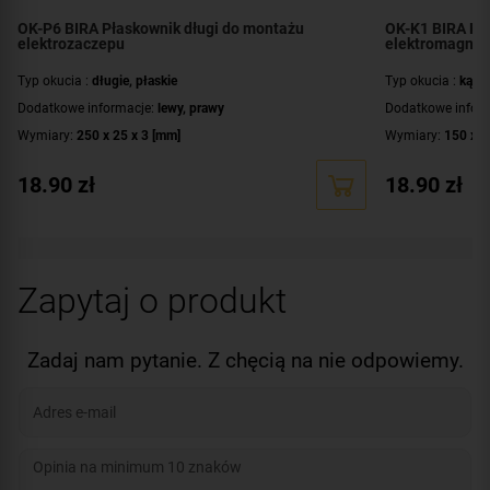
OK-P6 BIRA Płaskownik długi do montażu
OK-K1 BIRA Kąt
elektrozaczepu
elektromagne
Typ okucia :
długie
,
płaskie
Typ okucia :
kąto
Dodatkowe informacje:
lewy
,
prawy
Dodatkowe infor
Wymiary:
250 x 25 x 3 [mm]
Wymiary:
150 x 2
18.90
zł
18.90
zł
Zapytaj o produkt
Zadaj nam pytanie. Z chęcią na nie odpowiemy.