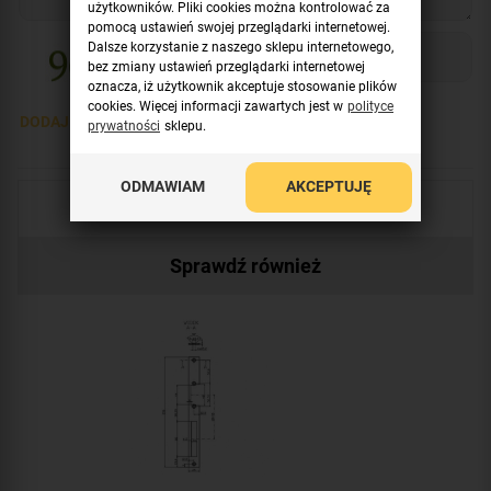
użytkowników. Pliki cookies można kontrolować za
pomocą ustawień swojej przeglądarki internetowej.
Dalsze korzystanie z naszego sklepu internetowego,
bez zmiany ustawień przeglądarki internetowej
oznacza, iż użytkownik akceptuje stosowanie plików
cookies. Więcej informacji zawartych jest w
polityce
DODAJ OPINIĘ >
prywatności
sklepu.
ODMAWIAM
AKCEPTUJĘ
Produkty uzupełniające
Sprawdź również