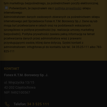
tym marketingu bezpośredniego, za pośrednictwem poczty elektronicznej.
Potwierdzam, że zapoznałem się z
polityką prywatności
sklepu
internetowego
Administratorem danych osobowych zbieranych za pośrednictwem sklepu
internetowego jest Sprzedawca Fonex K.T.M. Borowscy Sp.J. Dane są lub
mogą być przetwarzane w celach oraz na podstawach wskazanych
szczegółowo w polityce prywatności (np. realizacja umowy, marketing
bezpośredni). Polityka prywatności zawiera pełną informację na temat
przetwarzania danych przez administratora wraz z prawami
przysługującymi osobie, której dane dotyczą. Szybki kontakt z
administratorem: info@fonex.pl do kontaktu lub tel.: 34 35-25-111 albo 783-
825-111
KONTAKT
Fonex K.T.M. Borowscy Sp. J.
ul. Wręczycka 13/15
42-202 Częstochowa
NIP: 9492100567
Telefon:
34 3 525 111