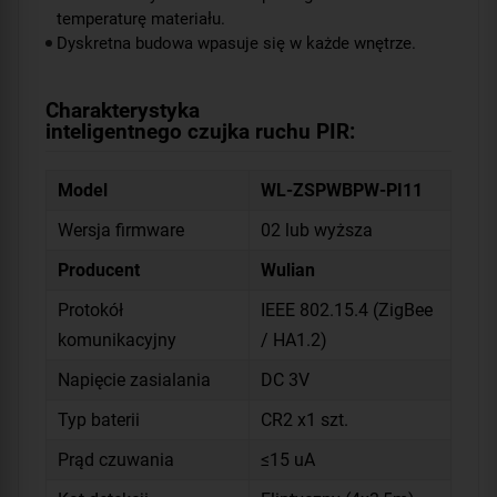
temperaturę materiału.
Dyskretna budowa wpasuje się w każde wnętrze.
Charakterystyka
inteligentnego czujka ruchu PIR:
Model
WL-ZSPWBPW-PI11
Wersja firmware
02 lub wyższa
Producent
Wulian
Protokół
IEEE 802.15.4 (ZigBee
komunikacyjny
/ HA1.2)
Napięcie zasialania
DC 3V
Typ baterii
CR2 x1 szt.
Prąd czuwania
≤15 uA