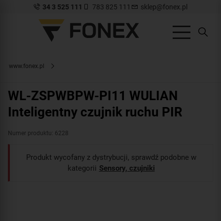
34 3 525 111
783 825 111
sklep@fonex.pl
www.fonex.pl
WL-ZSPWBPW-PI11 WULIAN
Inteligentny czujnik ruchu PIR
Numer produktu: 6228
Produkt wycofany z dystrybucji, sprawdź podobne w
kategorii
Sensory, czujniki