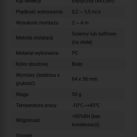
Kąt detekcji
Eliptyczny (4x3,5m)
Prędkość wykrywania
0,2 ~ 3,5 m/s
Wysokość montażu
2 ~ 4 m
Ścienny lub sufitowy
Metoda instalacji
(na stałe)
Materiał wykonania
PC
Kolor obudowy
Biały
Wymiary (średnica x
64 x 38 mm
grubość)
Waga
50 g
Temperatura pracy
-10℃~+45℃
<95%RH (bez
Wilgotność
kondensacji)
Stopień