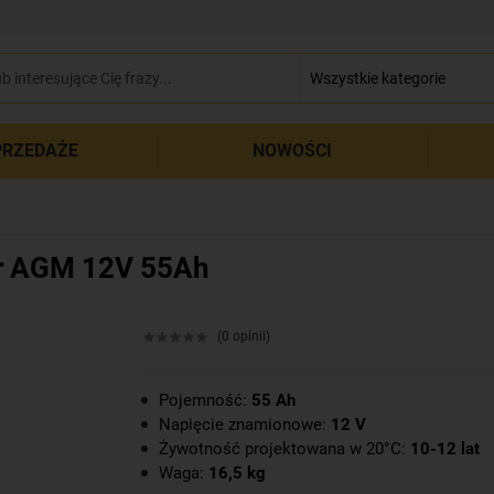
zamkn
RZEDAŻE
NOWOŚCI
r AGM 12V 55Ah
(0 opinii)
Pojemność:
55 Ah
Napięcie znamionowe:
12 V
Żywotność projektowana w 20°C:
10-12 lat
Waga:
16,5 kg