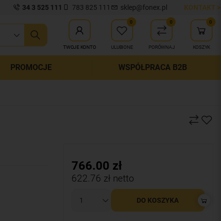
34 3 525 111
783 825 111
sklep@fonex.pl
KONTAKT >
0
0
0
ij wyszukiwanie
TWOJE KONTO
ULUBIONE
PORÓWNAJ
KOSZYK
PROMOCJE
WSPÓŁPRACA B2B
766.00
zł
622.76
zł netto
DO KOSZYKA