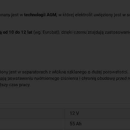
onany jest w
technologii AGM
, w której elektrolit uwięziony jest 
 od 10 do 12 lat
(wg. Eurobat), dzięki czemu znajdują zastosowani
iony jest w separatorach z włókna szklanego o dużej porowatości
egają powstawaniu nadmiernego ciśnienia i chronią obudowę przed
ższy czas pracy.
12 V
55 Ah