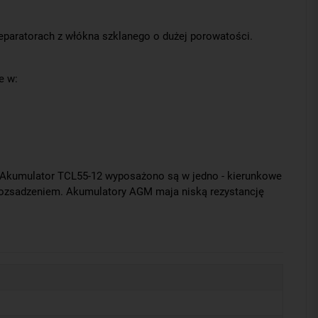
w separatorach z włókna szklanego o dużej porowatości.
e w:
. Akumulator TCL55-12 wyposażono są w jedno - kierunkowe
 rozsadzeniem. Akumulatory AGM maja niską rezystancję