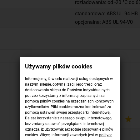
rozładowania: od -20 °C do 6
standardowa: ABS UL 94-HB
opcjonalna: ABS UL 94-V0
Używamy plików cookies
Informujemy, iż w celu realizacji usług dostępnych w
naszym sklepie, optymalizacji jego treści oraz
dostosowania sklepu do Państwa indywidualnych
potrzeb korzystamy z informacji zapisanych za
pomocą plików cookies na urządzeniach końcowych
Dodaj opinię
użytkowników. Pliki cookies można kontrolować za
pomocą ustawień swojej przeglądarki internetowej.
Dalsze korzystanie z naszego sklepu internetowego,
bez zmiany ustawień przeglądarki internetowej
oznacza, iż użytkownik akceptuje stosowanie plików
cookies. Więcej informacji zawartych jest w
polityce