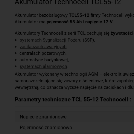
Akumulator Technocell TCL55-12
Akumulator bezobsługowy
TCL55-12
firmy Technocell wyk
Akumulator ma
pojemność 55 Ah
i
napięcie 12 V
.
Akumulatory Technocell z serii TCL cechują się
żywotnością
systemach Sygnalizacji Pożaru
(SSP),
zasilaczach awaryjnych,
centralach pożarowych,
automatyce budynkowej,
systemach alarmowych
.
Akumulator wykonany w technologii AGM – elektrolit uwięz
samouszczelniające się zawory ciśnieniowe, które zapobi
wewnętrzną, co oznacza wyższe napięcie na zaciskach i dłu
Parametry techniczne TCL 55-12 Technocell :
Napięcie znamionowe
Pojemność znamionowa