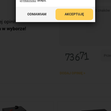
prywatności
sklepu.
ODMAWIAM
AKCEPTUJĘ
j opinii.
m w wyborze!
DODAJ OPINIĘ >