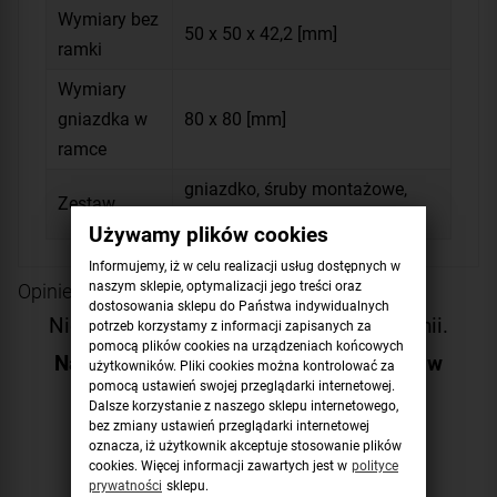
Wymiary bez
50 x 50 x 42,2 [mm]
ramki
Wymiary
gniazdka w
80 x 80 [mm]
ramce
gniazdko, śruby montażowe,
Zestaw
instrukcja
Używamy plików cookies
Informujemy, iż w celu realizacji usług dostępnych w
naszym sklepie, optymalizacji jego treści oraz
Opinie o produkcie
dostosowania sklepu do Państwa indywidualnych
Niestety produkt nie posiada żadnej opinii.
potrzeb korzystamy z informacji zapisanych za
pomocą plików cookies na urządzeniach końcowych
Napisz pierwszą opinię i pomóż innym w
użytkowników. Pliki cookies można kontrolować za
wyborze!
pomocą ustawień swojej przeglądarki internetowej.
Dalsze korzystanie z naszego sklepu internetowego,
bez zmiany ustawień przeglądarki internetowej
Dodaj opinię
oznacza, iż użytkownik akceptuje stosowanie plików
cookies. Więcej informacji zawartych jest w
polityce
prywatności
sklepu.