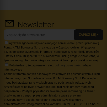
Newsletter
ZAPISZ SIĘ >
Wyrażam zgodę na używanie mojego adresu e-mail przez Sprzedawcę
Fonex K.T.M. Borowscy Sp. J. z siedzibą w Częstochowie ul. Wręczycka
13/15 do celów przesyłania informacji handlowej w rozumieniu przepisów
ustawy z dnia 18 lipca 2002 r. o świadczeniu usług drogą elektroniczną, w
tym marketingu bezpośredniego, za pośrednictwem poczty elektronicznej.
Potwierdzam, że zapoznałem się z
polityką prywatności
sklepu
internetowego
Administratorem danych osobowych zbieranych za pośrednictwem sklepu
internetowego jest Sprzedawca Fonex K.T.M. Borowscy Sp.J. Dane są lub
mogą być przetwarzane w celach oraz na podstawach wskazanych
szczegółowo w polityce prywatności (np. realizacja umowy, marketing
bezpośredni). Polityka prywatności zawiera pełną informację na temat
przetwarzania danych przez administratora wraz z prawami
przysługującymi osobie, której dane dotyczą. Szybki kontakt z
administratorem: info@fonex.pl do kontaktu lub tel.: 34 35-25-111 albo 783-