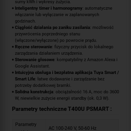
sumy kWh i wykresy zużycia.
Inteligentny timer i harmonogramy
: automatyczne
włączanie lub wyłączanie w zaplanowanych
godzinach.
Ciągłość działania po zaniku zasilania
: możliwość
przywrócenia poprzedniego stanu
(włączone/wyłączone) po powrocie prądu.
Ręczne sterowanie
: fizyczny przycisk do lokalnego
zarządzania działaniem urządzenia.
Sterowanie głosowe
: kompatybilny z Amazon Alexa i
Google Assistant.
Intuicyjna obsługa i bezpłatna aplikacja Tuya Smart /
Smart Life
: łatwe dodawanie i zarządzanie bez
potrzeby dodatkowej bramki.
Solidna konstrukcja
: obciążalność 16 A, moc do 3600
W, niewielkie zużycie energii standby (ok. 0,3 W).
Parametry techniczne T400U PSMART :
Parametry
AC 100-240 V, 50-60 Hz