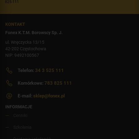
825-111
KONTAKT
Fonex K.T.M. Borowscy Sp. J.
ul. Wręczycka 13/15
42-202 Częstochowa
NIP: 9492100567
Telefon:
34 3 525 111
Komórkowe:
783 825 111
E-mail:
sklep@fonex.pl
INFORMACJE
Cenniki
Szkolenia
Dostawa i płatność