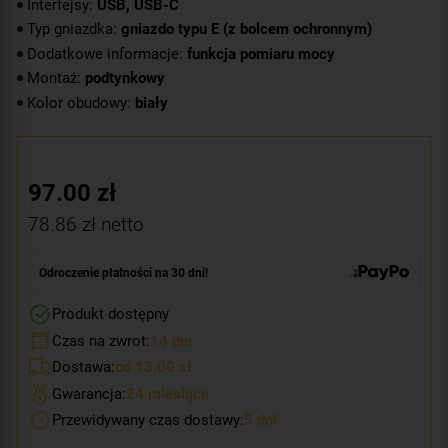
Interfejsy:
USB, USB-C
Typ gniazdka:
gniazdo typu E (z bolcem ochronnym)
Dodatkowe informacje:
funkcja pomiaru mocy
Montaż:
podtynkowy
Kolor obudowy:
biały
97.00
zł
78.86
zł netto
Odroczenie płatności na 30 dni!
Produkt dostępny
Czas na zwrot:
14 dni
Dostawa:
od 13.00 zł
Gwarancja:
24 miesiące
Przewidywany czas dostawy:
5 dni