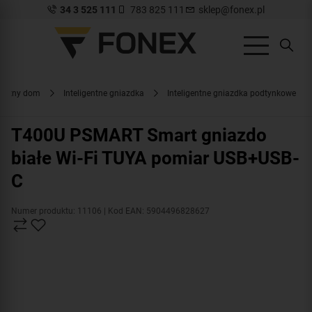
34 3 525 111
783 825 111
sklep@fonex.pl
igentny dom
Inteligentne gniazdka
Inteligentne gniazdka podtynkowe
T400U PSMART Smart gniazdo
białe Wi-Fi TUYA pomiar USB+USB-
C
Numer produktu: 11106
| Kod EAN: 5904496828627