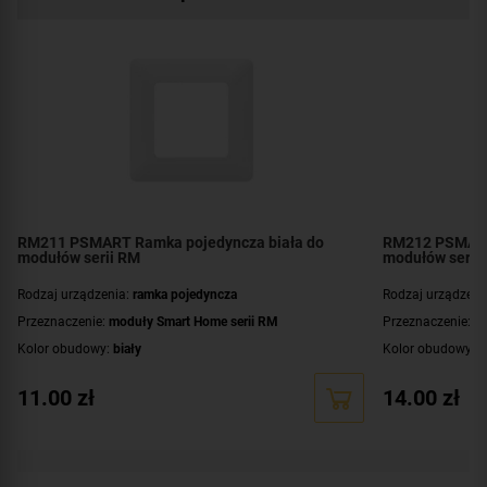
RM211 PSMART Ramka pojedyncza biała do
RM212 PSMART
modułów serii RM
modułów serii
Rodzaj urządzenia:
ramka pojedyncza
Rodzaj urządzeni
Przeznaczenie:
moduły Smart Home serii RM
Przeznaczenie:
mo
Kolor obudowy:
biały
Kolor obudowy:
b
11.00
zł
14.00
zł