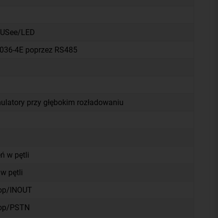
tUSee/LED
e036-4E poprzez RS485
ulatory przy głębokim rozładowaniu
 w pętli
w pętli
oop/INOUT
oop/PSTN