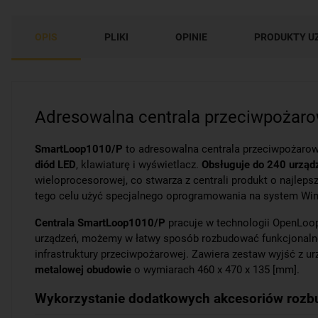
OPIS
PLIKI
OPINIE
PRODUKTY U
Adresowalna centrala przeciwpożar
SmartLoop1010/P
to adresowalna centrala przeciwpożaro
diód LED
, klawiaturę i wyświetlacz.
Obsługuje do 240 urząd
wieloprocesorowej, co stwarza z centrali produkt o najlep
tego celu użyć specjalnego oprogramowania na system Wi
Centrala SmartLoop1010/P
pracuje w technologii
OpenLoo
urządzeń, możemy w łatwy sposób rozbudować funkcjonalno
infrastruktury przeciwpożarowej. Zawiera zestaw wyjść z urz
metalowej obudowie
o wymiarach 460 x 470 x 135 [mm].
Wykorzystanie dodatkowych akcesoriów rozbu