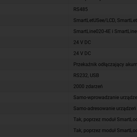
RS485
SmartLetUSee/LCD, SmartLe
SmartLine020-4E i SmartLin
24 V DC
24 V DC
Przekaźnik odłączający akum
RS232, USB
2000 zdarzeń
Samo-wprowadzanie urządzeń
Samo-adresowanie urządzeń 
Tak, poprzez moduł SmartL
Tak, poprzez moduł SmartL