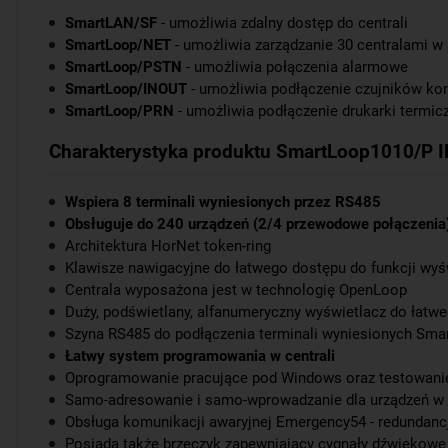
SmartLAN/SF
- umożliwia zdalny dostęp do centrali
SmartLoop/NET
- umożliwia zarządzanie 30 centralami w
SmartLoop/PSTN
- umożliwia połączenia alarmowe
SmartLoop/INOUT
- umożliwia podłączenie czujników k
SmartLoop/PRN
- umożliwia podłączenie drukarki termic
Charakterystyka produktu SmartLoop1010/P I
Wspiera 8 terminali wyniesionych przez RS485
Obsługuje do 240 urządzeń (2/4 przewodowe połączenia
Architektura
HorNet token-ring
Klawisze nawigacyjne do łatwego dostępu do funkcji wyśw
Centrala wyposażona jest w technologię
OpenLoop
Duży, podświetlany, alfanumeryczny wyświetlacz do łatw
Szyna RS485 do podłączenia terminali wyniesionych Sm
Łatwy system programowania w centrali
Oprogramowanie pracujące pod Windows oraz testowani
Samo-adresowanie i samo-wprowadzanie dla urządzeń w 
Obsługa komunikacji awaryjnej Emergency54 - redundan
Posiada także brzęczyk zapewniający cygnały dźwiękowe 