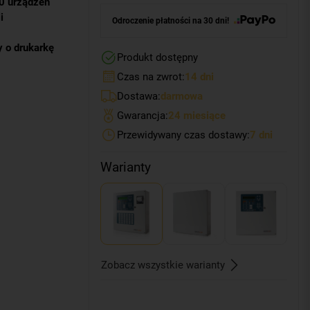
0 urządzeń
i
Odroczenie płatności na 30 dni!
 o drukarkę
Produkt dostępny
Czas na zwrot:
14 dni
Dostawa:
darmowa
Gwarancja:
24 miesiące
Przewidywany czas dostawy:
7 dni
Warianty
Zobacz wszystkie warianty