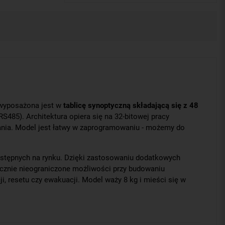
a wyposażona jest w
tablicę synoptyczną składającą się z 48
RS485). Architektura opiera się na 32-bitowej pracy
owania. Model jest łatwy w zaprogramowaniu - możemy do
ostępnych na rynku. Dzięki zastosowaniu dodatkowych
cznie nieograniczone możliwości przy budowaniu
i, resetu czy ewakuacji. Model waży 8 kg i mieści się w