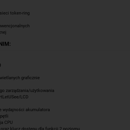
 sieci
token-ring
onwencjonalnych
znej
NIM:
)
ietlanych graficznie
ego zarządzania/użytkowania
artLetUSee/LCD
e wydajności akumulatora
pętli
cja CPU
oraz klucz dostępu dla funkcji 2 poziomu