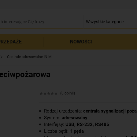
zamkn
RZEDAŻE
NOWOŚCI
Centrale adresowalne INIM
zeciwpożarowa
(0 opinii)
Rodzaj urządzenia:
centrala sygnalizacji poż
System:
adresowalny
Interfejsy:
USB, RS-232, RS485
Liczba pętli:
1 pętla