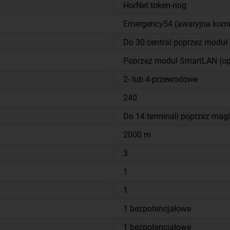
HorNet token-ring
Emergency54 (awaryjna komu
Do 30 central poprzez modu
Poprzez moduł SmartLAN (op
2- lub 4-przewodowe
240
Do 14 terminali poprzez mag
2000 m
3
1
1
1 bezpotencjałowe
1 bezpotencjałowe