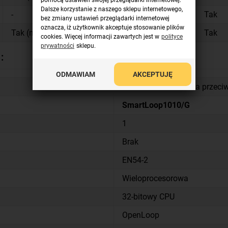
pomocą ustawień swojej przeglądarki internetowej.
Dalsze korzystanie z naszego sklepu internetowego,
-
-
Tak
Tak
bez zmiany ustawień przeglądarki internetowej
oznacza, iż użytkownik akceptuje stosowanie plików
Tak (maks. 3)
-
Tak
Tak
cookies. Więcej informacji zawartych jest w
polityce
prywatności
sklepu.
:
ODMAWIAM
AKCEPTUJĘ
Adresowalna centrala przec
SmartLoop1010/G
1
Brak
EN54-2
Wieloprocesorowa
32-bitowy CPU
OpenLoop