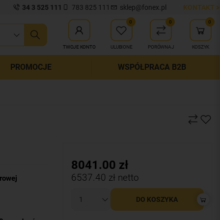
34 3 525 111
783 825 111
sklep@fonex.pl
KONTAKT >
0
0
0
ij wyszukiwanie
TWOJE KONTO
ULUBIONE
PORÓWNAJ
KOSZYK
PROMOCJE
WSPÓŁPRACA B2B
8041.00
zł
6537.40
zł netto
arowej
DO KOSZYKA