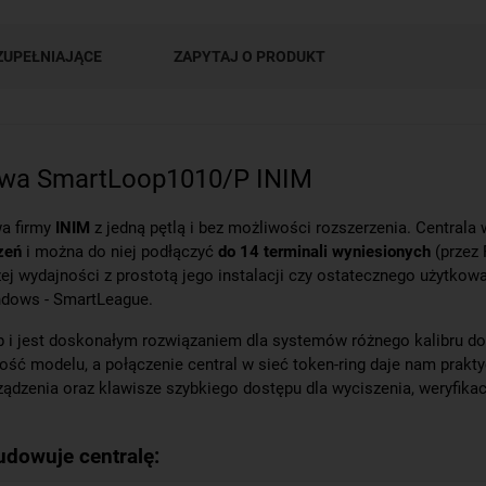
ZUPEŁNIAJĄCE
ZAPYTAJ O PRODUKT
owa SmartLoop1010/P INIM
wa firmy
INIM
z jedną pętlą i bez możliwości rozszerzenia. Central
zeń
i można do niej podłączyć
do 14 terminali wyniesionych
(przez 
szej wydajności z prostotą jego instalacji czy ostatecznego użytk
ndows -
SmartLeague
.
p
i jest doskonałym rozwiązaniem dla systemów różnego kalibru d
ść modelu, a połączenie central w sieć
token-ring
daje nam prakty
ądzenia oraz klawisze szybkiego dostępu dla wyciszenia, weryfikacj
dowuje centralę: