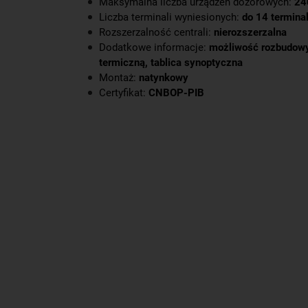
Maksymalna liczba urządzeń dozorowych:
24
Liczba terminali wyniesionych:
do 14 terminal
Rozszerzalność centrali:
nierozszerzalna
Dodatkowe informacje:
możliwość rozbudowy
termiczną, tablica synoptyczna
Montaż:
natynkowy
Certyfikat:
CNBOP-PIB