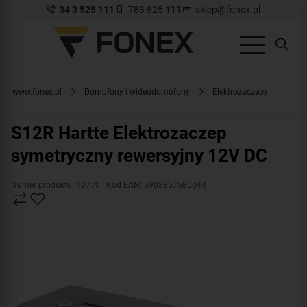
34 3 525 111
783 825 111
sklep@fonex.pl
www.fonex.pl
Domofony i wideodomofony
Elektrozaczepy
S12R Hartte Elektrozaczep
symetryczny rewersyjny 12V DC
Numer produktu: 10770
| Kod EAN: 5903857580044