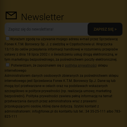
Newsletter
ZAPISZ SIĘ >
Wyrażam zgodę na używanie mojego adresu e-mail przez Sprzedawcę
Fonex K.T.M. Borowscy Sp. J. z siedzibą w Częstochowie ul. Wręczycka
13/15 do celów przesyłania informacji handlowej w rozumieniu przepisów
ustawy z dnia 18 lipca 2002 r. o świadczeniu usług drogą elektroniczną, w
tym marketingu bezpośredniego, za pośrednictwem poczty elektronicznej.
Potwierdzam, że zapoznałem się z
polityką prywatności
sklepu
internetowego
Administratorem danych osobowych zbieranych za pośrednictwem sklepu
internetowego jest Sprzedawca Fonex K.T.M. Borowscy Sp.J. Dane są lub
mogą być przetwarzane w celach oraz na podstawach wskazanych
szczegółowo w polityce prywatności (np. realizacja umowy, marketing
bezpośredni). Polityka prywatności zawiera pełną informację na temat
przetwarzania danych przez administratora wraz z prawami
przysługującymi osobie, której dane dotyczą. Szybki kontakt z
administratorem: info@fonex.pl do kontaktu lub tel.: 34 35-25-111 albo 783-
825-111