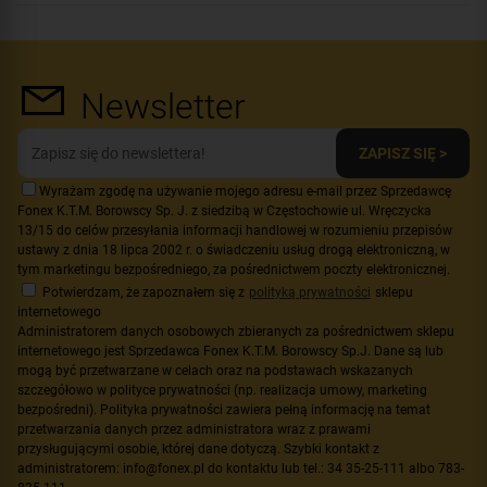
Newsletter
ZAPISZ SIĘ >
Wyrażam zgodę na używanie mojego adresu e-mail przez Sprzedawcę
Fonex K.T.M. Borowscy Sp. J. z siedzibą w Częstochowie ul. Wręczycka
13/15 do celów przesyłania informacji handlowej w rozumieniu przepisów
ustawy z dnia 18 lipca 2002 r. o świadczeniu usług drogą elektroniczną, w
tym marketingu bezpośredniego, za pośrednictwem poczty elektronicznej.
Potwierdzam, że zapoznałem się z
polityką prywatności
sklepu
internetowego
Administratorem danych osobowych zbieranych za pośrednictwem sklepu
internetowego jest Sprzedawca Fonex K.T.M. Borowscy Sp.J. Dane są lub
mogą być przetwarzane w celach oraz na podstawach wskazanych
szczegółowo w polityce prywatności (np. realizacja umowy, marketing
bezpośredni). Polityka prywatności zawiera pełną informację na temat
przetwarzania danych przez administratora wraz z prawami
przysługującymi osobie, której dane dotyczą. Szybki kontakt z
administratorem: info@fonex.pl do kontaktu lub tel.: 34 35-25-111 albo 783-