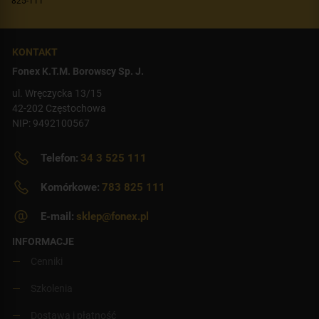
825-111
KONTAKT
Fonex K.T.M. Borowscy Sp. J.
ul. Wręczycka 13/15
42-202 Częstochowa
NIP: 9492100567
Telefon:
34 3 525 111
Komórkowe:
783 825 111
E-mail:
sklep@fonex.pl
INFORMACJE
Cenniki
Szkolenia
Dostawa i płatność