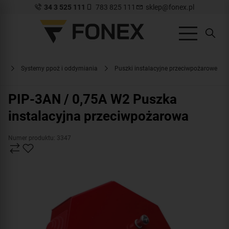
34 3 525 111
783 825 111
sklep@fonex.pl
pl
Systemy ppoż i oddymiania
Puszki instalacyjne przeciwpożarowe
PIP-3AN / 0,75A W2 Puszka
instalacyjna przeciwpożarowa
Numer produktu: 3347