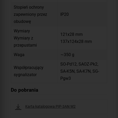
Stopień ochrony
zapewniony przez
IP20
obudowę
Wymiary
121x28 mm
Wymiary z
137x124x28 mm
przepustami
Waga
∼350 g
SO-Pd12, SAOZ-Pk2,
Współpracujący
SA-K5N, SA-K7N, SG-
sygnalizator
Pgw3
Do pobrania
Karta katalogowa PIP-3AN W2