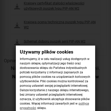
Krajowy certyfikat stałości właściwości
użytkowych puszek typu PIP-AN W2
Krajowa ocena techniczna puszek typu PIP-AN
W2
Schemat doboru puszek serii PIP-AN W2
Używamy plików cookies
Informujemy, iż w celu realizacji usług dostępnych w
Opinie o produkcie
naszym sklepie, optymalizacji jego treści oraz
Niestety produkt nie posiada żadnej opinii.
dostosowania sklepu do Państwa indywidualnych
potrzeb korzystamy z informacji zapisanych za
Napisz pierwszą opinię i pomóż innym w
pomocą plików cookies na urządzeniach końcowych
wyborze!
użytkowników. Pliki cookies można kontrolować za
pomocą ustawień swojej przeglądarki internetowej.
Dalsze korzystanie z naszego sklepu internetowego,
Dodaj opinię
bez zmiany ustawień przeglądarki internetowej
oznacza, iż użytkownik akceptuje stosowanie plików
cookies. Więcej informacji zawartych jest w
polityce
prywatności
sklepu.