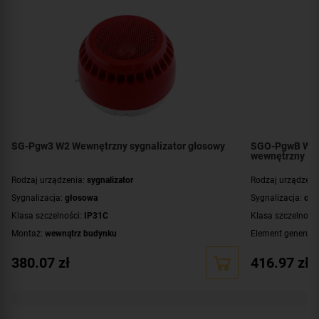
SG-Pgw3 W2 Wewnętrzny sygnalizator głosowy
SGO-PgwB W2 S
wewnętrzny
Rodzaj urządzenia:
sygnalizator
Rodzaj urządzeni
Sygnalizacja:
głosowa
Sygnalizacja:
opt
Klasa szczelności:
IP31C
Klasa szczelnośc
Montaż:
wewnątrz budynku
Element generują
Kolor obudowy:
czerwony
Dodatkowe infor
380.07
zł
416.97
zł
obudowy
Certyfikat:
CNBOP-PIB
Montaż:
wewnątr
Kolor obudowy:
c
Kolor światła:
cz