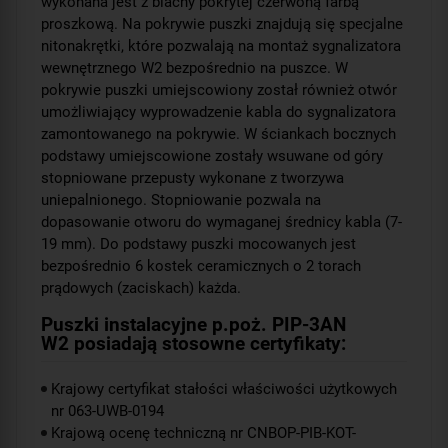
wykonana jest z blachy pokrytej czerwoną farbą
proszkową. Na pokrywie puszki znajdują się specjalne
nitonakrętki, które pozwalają na montaż sygnalizatora
wewnętrznego W2 bezpośrednio na puszce. W
pokrywie puszki umiejscowiony został również otwór
umożliwiający wyprowadzenie kabla do sygnalizatora
zamontowanego na pokrywie. W ściankach bocznych
podstawy umiejscowione zostały wsuwane od góry
stopniowane przepusty wykonane z tworzywa
uniepalnionego. Stopniowanie pozwala na
dopasowanie otworu do wymaganej średnicy kabla (7-
19 mm). Do podstawy puszki mocowanych jest
bezpośrednio 6 kostek ceramicznych o 2 torach
prądowych (zaciskach) każda.
Puszki instalacyjne p.poż. PIP-3AN
W2 posiadają stosowne certyfikaty:
Krajowy certyfikat stałości właściwości użytkowych
nr 063-UWB-0194
Krajową ocenę techniczną nr CNBOP-PIB-KOT-