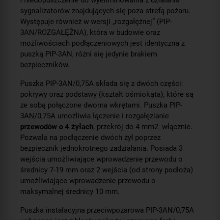
i niedopuszczenie do wyeliminowania z działania
sygnalizatorów znajdujących się poza strefą pożaru.
Występuje również w wersji „rozgałęźnej” (PIP-
3AN/ROZGAŁĘŹNA), która w budowie oraz
możliwościach podłączeniowych jest identyczna z
puszką PIP-3AN, różni się jedynie brakiem
bezpieczników.
Puszka PIP-3AN/0,75A składa się z dwóch części:
pokrywy oraz podstawy (kształt ośmiokąta), które są
ze sobą połączone dwoma wkrętami. Puszka PIP-
3AN/0,75A umożliwia łączenie i rozgałęzianie
przewodów o 4 żyłach
, przekrój do 4 mm
2
włącznie.
Pozwala na podłączenie dwóch żył poprzez
bezpiecznik jednokrotnego zadziałania. Posiada 3
wejścia umożliwiające wprowadzenie przewodu o
średnicy 7-19 mm oraz 2 wejścia (od strony podłoża)
umożliwiające wprowadzenie przewodu o
maksymalnej średnicy 10 mm.
Puszka instalacyjna przeciwpożarowa PIP-3AN/0,75A