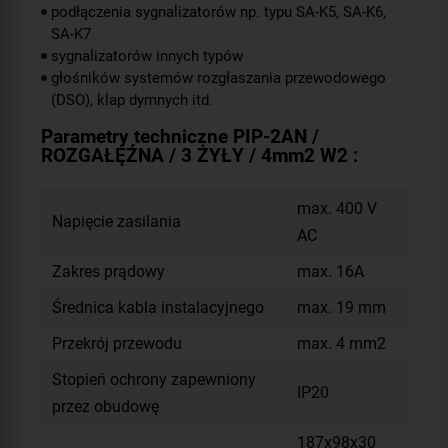
podłączenia sygnalizatorów np. typu SA-K5, SA-K6,
SA-K7
sygnalizatorów innych typów
głośników systemów rozgłaszania przewodowego
(DSO), klap dymnych itd.
Parametry techniczne PIP-2AN /
ROZGAŁĘŹNA / 3 ŻYŁY / 4mm2 W2 :
max. 400 V
Napięcie zasilania
AC
Zakres prądowy
max. 16A
Średnica kabla instalacyjnego
max. 19 mm
Przekrój przewodu
max. 4 mm
2
Stopień ochrony zapewniony
IP20
przez obudowę
187x98x30