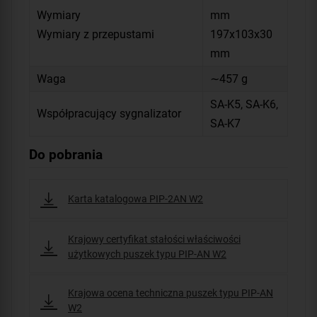
Wymiary
mm
Wymiary z przepustami
197x103x30
mm
Waga
∼457 g
SA-K5, SA-K6,
Współpracujący sygnalizator
SA-K7
Do pobrania
Karta katalogowa PIP-2AN W2
Krajowy certyfikat stałości właściwości
użytkowych puszek typu PIP-AN W2
Krajowa ocena techniczna puszek typu PIP-AN
W2