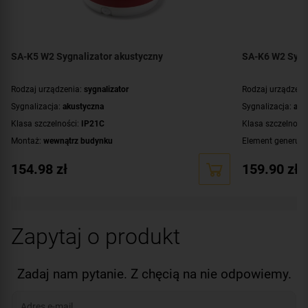
SA-K5 W2 Sygnalizator akustyczny
SA-K6 W2 Sygna
Rodzaj urządzenia:
sygnalizator
Rodzaj urządzeni
Sygnalizacja:
akustyczna
Sygnalizacja:
aku
Klasa szczelności:
IP21C
Klasa szczelnośc
Montaż:
wewnątrz budynku
Element generują
Kolor obudowy:
czerwony
Montaż:
wewnątr
154.98
zł
159.90
zł
Certyfikat:
CNBOP-PIB
Kolor obudowy:
c
Certyfikat:
CNBOP
Zapytaj o produkt
Zadaj nam pytanie. Z chęcią na nie odpowiemy.