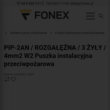
34 3 525 111
783 825 111
sklep@fonex.pl
pl
Systemy ppoż i oddymiania
Puszki instalacyjne przeciwpożarowe
PIP-2AN / ROZGAŁĘŹNA / 3 ŻYŁY /
4mm2 W2 Puszka instalacyjna
przeciwpożarowa
Numer produktu: 3345