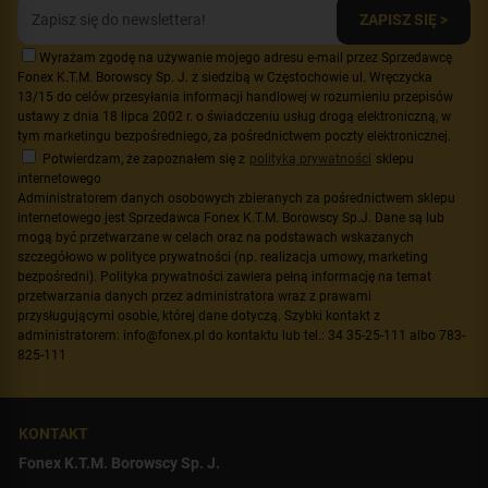
ZAPISZ SIĘ >
Wyrażam zgodę na używanie mojego adresu e-mail przez Sprzedawcę
Fonex K.T.M. Borowscy Sp. J. z siedzibą w Częstochowie ul. Wręczycka
13/15 do celów przesyłania informacji handlowej w rozumieniu przepisów
ustawy z dnia 18 lipca 2002 r. o świadczeniu usług drogą elektroniczną, w
tym marketingu bezpośredniego, za pośrednictwem poczty elektronicznej.
Potwierdzam, że zapoznałem się z
polityką prywatności
sklepu
internetowego
Administratorem danych osobowych zbieranych za pośrednictwem sklepu
internetowego jest Sprzedawca Fonex K.T.M. Borowscy Sp.J. Dane są lub
mogą być przetwarzane w celach oraz na podstawach wskazanych
szczegółowo w polityce prywatności (np. realizacja umowy, marketing
bezpośredni). Polityka prywatności zawiera pełną informację na temat
przetwarzania danych przez administratora wraz z prawami
przysługującymi osobie, której dane dotyczą. Szybki kontakt z
administratorem: info@fonex.pl do kontaktu lub tel.: 34 35-25-111 albo 783-
825-111
KONTAKT
Fonex K.T.M. Borowscy Sp. J.