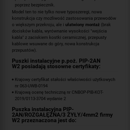
poprzez bezpiecznik.
Model ten to nie tylko nowe typoszeregi, nowa
konstrukcja czy możliwość zastosowania przewodów
o większym przekroju, ale i
ułatwiony montaż
(brak
docisków kabla, wyrównanie wysokości "wejścia
kabla" z zaciskiem kostki ceramicznej, przepusty
kablowe wsuwane do góry, nowa konstrukcja
przepustów).
Puszki instalacyjne p.poż. PIP-2AN
W2 posiadają stosowne certyfikaty:
Krajowy certyfikat stałości właściwości użytkowych
nr 063-UWB-0194
Krajową ocenę techniczną nr CNBOP-PIB-KOT-
2019/0113-3704 wydanie 2
Puszka instalacyjna PIP-
2AN/ROZGAŁĘŹNA/3 ŻYŁY/4mm
2
firmy
W2 przeznaczona jest do: