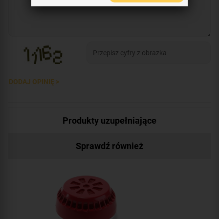
DODAJ OPINIĘ >
Produkty uzupełniające
Sprawdź również