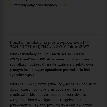
Przewidywany czas dostawy:
7 dni
Puszka instalacyjna przeciwpożarowa PIP-
2AN / ROZGAŁĘŹNA / 3 ŻYŁY / 4mm2 W2
Puszka instalacyjna
PIP-2AN/ROZGAŁĘŹNA/3
ŻYŁY/4mm
2
firmy
W2
stosowana jest w systemach
sygnalizacji pożaru. Charakteryzuje się przelotowym
prostym lub kątowym sposobem prowadzenia linii
sygnalizacyjnej.
Puszka PIP-2AN/Rozgałęźna/3żyły/4mm2 składa się z
dwóch części: pokrywy oraz podstawy (kształt
prostokąta), które są ze sobą połączone dwoma
wkrętami. Umożliwia łączenie i rozgałęzianie
przewodów o 3 żyłach
, przekrój do 4 mm
2
włącznie.