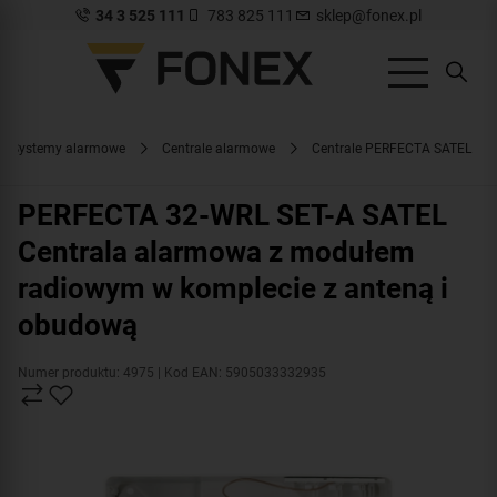
34 3 525 111
783 825 111
sklep@fonex.pl
Systemy alarmowe
Centrale alarmowe
Centrale PERFECTA SATEL
PERFECTA 32-WRL SET-A SATEL
Centrala alarmowa z modułem
radiowym w komplecie z anteną i
obudową
Numer produktu: 4975
| Kod EAN: 5905033332935