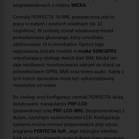
bezprzewodowych z rodziny
MICRA
.
Centrala PERFECTA 16-WRL przeznaczona jest to
pracy w małych i średnich obiektach (do 32
czujników). W centralę został wbudowany moduł
powiadamiania głosowego, który umożliwia
zdefiniowanie 16 komunikatów. Oprócz tego
wyposażona została również w
moduł GSM/GPRS
umożliwiający obsługę dwóch kart SIM. Moduł ten
daje możliwość monitorowania zdarzeń do stacji za
pośrednictwem GPRS, SMS oraz torem audio. Każdy z
tych trzech sposobów może być wykorzystywany
niezależnie od siebie.
Do obsługi oraz konfiguracji centrali PERFECTA służą
dedykowane manipulatory
PRF-LCD
(przewodowy) oraz
PRF-LCD-WRL
(bezprzewodowy) z
dużym, czytelnym wyświetlaczem LCD. Konfigurację
systemu można również przeprowadzić przy użyciu
programu
PERFECTA Soft
. Jego intuicyjny interfejs
krok po kroku prowadzi przez kolejne etapy tworzenia