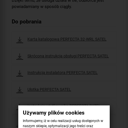
Dzięki temu, że usługa działa w tle, odbiorca jest
powiadamiany w sposób ciągły.
Do pobrania
Karta katalogowa PERFECTA 32-WRL SATEL
Skrócona instrukcja obsługi PERFECTA SATEL
Instrukcja instalatora PERFECTA SATEL
Ulotka PERFECTA SATEL
Instrukcja użytkownika PERFECTA SATEL
Używamy plików cookies
Informujemy, iż w celu realizacji usług dostępnych w
Programowanie PERFECTA SATEL
naszym sklepie, optymalizacji jego treści oraz