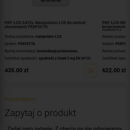
PRF-LCD SATEL Manipulator LCD do central
PRF-LCD-WRL 
alarmowych PERFECTA
bezprzewodowy
PERFECTA
Rodzaj urządzenia:
manipulator LCD
Rodzaj urządzeni
System:
PERFECTA
System:
PERFEC
Rodzaj komunikacji:
komunikacja przewodowa
Rodzaj komunikac
Certyfikat zgodności:
zgodność z Grade 2 wg EN 50131
Certyfikat zgodno
Wyświetlacz:
duży, czytelny wyświetlacz LCD
Zasilanie:
bateryj
435.00
zł
622.00
zł
Dodatkowe informacje:
podświetlenie wyświetlacza i
Wyświetlacz:
duży
klawiszy
Dodatkowe infor
Kolor obudowy:
biały
klawiszy
Kolor obudowy:
b
POKAŻ WIĘCEJ >
Zapytaj o produkt
Zadaj nam pytanie. Z chęcią na nie odpowiemy.