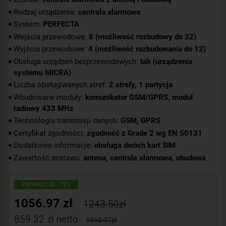
Rodzaj urządzenia:
centrala alarmowa
System:
PERFECTA
Wejścia przewodowe:
8 (możliwość rozbudowy do 32)
Wyjścia przewodowe:
4 (możliwość rozbudowania do 12)
Obsługa urządzeń bezprzewodowych:
tak (urządzenia
systemu MICRA)
Liczba obsługiwanych stref:
2 strefy, 1 partycja
Wbudowane moduły:
komunikator GSM/GPRS, moduł
radiowy 433 MHz
Technologia transmisji danych:
GSM, GPRS
Certyfikat zgodności:
zgodność z Grade 2 wg EN 50131
Dodatkowe informacje:
obsługa dwóch kart SIM
Zawartość zestawu:
antena, centrala alarmowa, obudowa
PROMOCJA -15%
1056.97
zł
1243.50zł
859.32
zł netto
1010.97zł