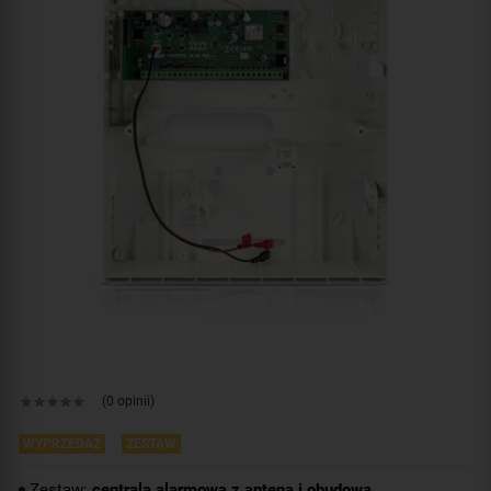
(0 opinii)
WYPRZEDAŻ
ZESTAW
Zestaw:
centrala alarmowa z anteną i obudową