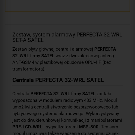
Zestaw, system alarmowy PERFECTA 32-WRL
SET-A SATEL
Zestaw płyty głównej centrali alarmowej
PERFECTA
32-WRL
firmy
SATEL
wraz z dwuzakresową anteną
ANT-GSM-I w plastikowej obudowie OPU-4 P (bez
transformatora).
Centrala PERFECTA 32-WRL SATEL
Centrala
PERFECTA 32-WRL
firmy
SATEL
została
wyposażona w modułem radiowym 433 MHz. Moduł
umożliwia centrali stworzenie bezprzewodowego lub
hybrydowego systemu alarmowego. Wykorzystywany
jest do dwukierunkowej komunikacji z manipulatorami
PRF-LCD-WRL
i sygnalizatorami
MSP-300
. Ten sam
moduł umożliwia także włączenie do systemu czujek