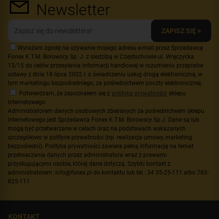
Newsletter
ZAPISZ SIĘ >
Wyrażam zgodę na używanie mojego adresu e-mail przez Sprzedawcę
Fonex K.T.M. Borowscy Sp. J. z siedzibą w Częstochowie ul. Wręczycka
13/15 do celów przesyłania informacji handlowej w rozumieniu przepisów
ustawy z dnia 18 lipca 2002 r. o świadczeniu usług drogą elektroniczną, w
tym marketingu bezpośredniego, za pośrednictwem poczty elektronicznej.
Potwierdzam, że zapoznałem się z
polityką prywatności
sklepu
internetowego
Administratorem danych osobowych zbieranych za pośrednictwem sklepu
internetowego jest Sprzedawca Fonex K.T.M. Borowscy Sp.J. Dane są lub
mogą być przetwarzane w celach oraz na podstawach wskazanych
szczegółowo w polityce prywatności (np. realizacja umowy, marketing
bezpośredni). Polityka prywatności zawiera pełną informację na temat
przetwarzania danych przez administratora wraz z prawami
przysługującymi osobie, której dane dotyczą. Szybki kontakt z
administratorem: info@fonex.pl do kontaktu lub tel.: 34 35-25-111 albo 783-
825-111
KONTAKT