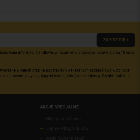
ZAPISZ SIĘ >
zesyłania informacji handlowej w rozumieniu przepisów ustawy z dnia 18 lipca
etwarzane w celach oraz na podstawach wskazanych szczegółowo w polityce
raz z prawami przysługującymi osobie, której dane dotyczą. Szybki kontakt z
AKCJE SPECJALNE
Hity sprzedażowe
Zapowiedzi produków
Akcja "Super piątka"