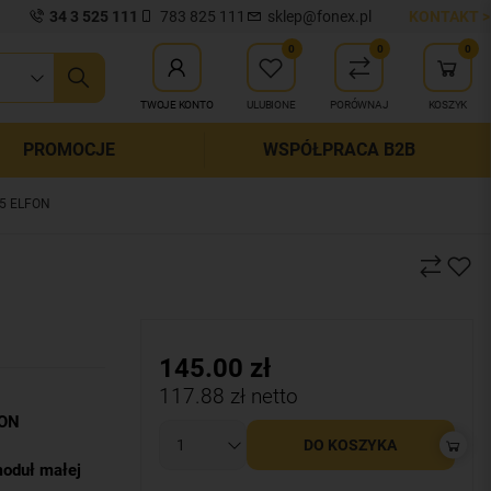
34 3 525 111
783 825 111
sklep@fonex.pl
KONTAKT >
0
0
0
ij wyszukiwanie
TWOJE KONTO
ULUBIONE
PORÓWNAJ
KOSZYK
PROMOCJE
WSPÓŁPRACA B2B
55 ELFON
145.00
zł
117.88
zł netto
FON
DO KOSZYKA
moduł małej