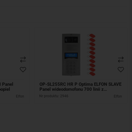
 Panel
OP-SL255RC HR P Optima ELFON SLAVE
opiel
Panel wideodomofonu 700 linii z
czytnikiem RFID, popiel
Nr produktu: 2946
Elfon
Elfon