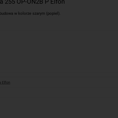
a 255 OP-ON2B P Elfon
budowa w kolorze szarym (popiel).
 Elfon