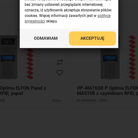
bez zmiany ustawień przeglądarki internetowej
oznacza, iż użytkownik akceptuje stosowanie plików
cookies. Więcej informacji zawartych jest w
polityce
prywatności
sklepu.
ODMAWIAM
AKCEPTUJĘ
Optima ELFON Panel z
OP-MA765R P Optima ELFON
FID, popiel
MASTER z czytnikiem RFID, p
808
Nr produktu: 2940
Elfon