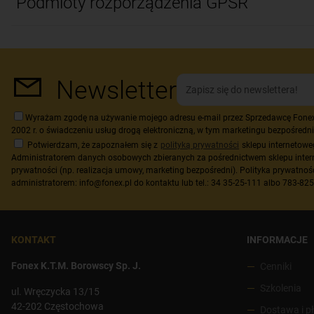
Podmioty rozporządzenia GPSR
Newsletter
Wyrażam zgodę na używanie mojego adresu e-mail przez Sprzedawcę Fonex K.
2002 r. o świadczeniu usług drogą elektroniczną, w tym marketingu bezpośredni
Potwierdzam, że zapoznałem się z
polityką prywatności
sklepu internetow
Administratorem danych osobowych zbieranych za pośrednictwem sklepu inter
prywatności (np. realizacja umowy, marketing bezpośredni). Polityka prywatnoś
administratorem: info@fonex.pl do kontaktu lub tel.: 34 35-25-111 albo 783-82
KONTAKT
INFORMACJE
Fonex K.T.M. Borowscy Sp. J.
Cenniki
Szkolenia
ul. Wręczycka 13/15
42-202 Częstochowa
Dostawa i p