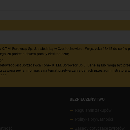
T.M. Borowscy Sp. J. z siedzibą w Częstochowie ul. Wręczycka 13/15 do celów pr
ego, za pośrednictwem poczty elektronicznej.
ego
netowego jest Sprzedawca Fonex K.T.M. Borowscy Sp.J. Dane są lub mogą być prz
ci zawiera pełną informację na temat przetwarzania danych przez administratora w
5-111
BEZPIECZEŃSTWO
Regulamin zakupów
Polityka prywatności
łatność
Zasady dotyczące zwrotów