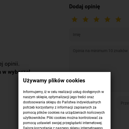
Dodaj opinię
j opinii.
m w wyborze!
Używamy plików cookies
Informujemy, iż w celu realizacji usług dostępnych w
naszym sklepie, optymalizacji jego treści oraz
dostosowania sklepu do Państwa indywidualnych
potrzeb korzystamy z informacji zapisanych za
pomocą plików cookies na urządzeniach końcowych
użytkowników. Pliki cookies można kontrolować za
pomocą ustawień swojej przeglądarki internetowej.
DODAJ OPINIĘ >
Dalsze korzystanie z naszego sklepu internetowego,