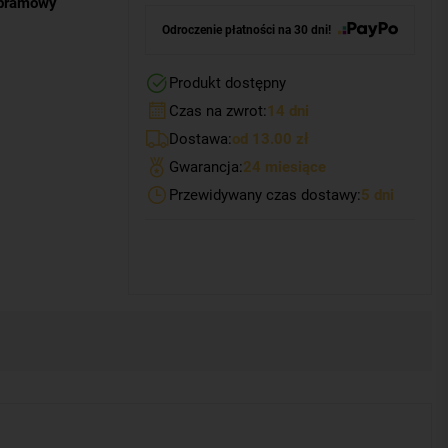
l bramowy
Odroczenie płatności na 30 dni!
Produkt dostępny
Czas na zwrot:
14 dni
Dostawa:
od 13.00 zł
Gwarancja:
24 miesiące
Przewidywany czas dostawy:
5 dni