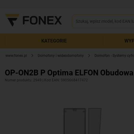
KATEGORIE
WYP
www.fonex.pl
Domofony i wideodomofony
Domofon - Systemy cyf
OP-ON2B P Optima ELFON Obudowa na
Numer produktu: 2949
| Kod EAN: 5905668417472