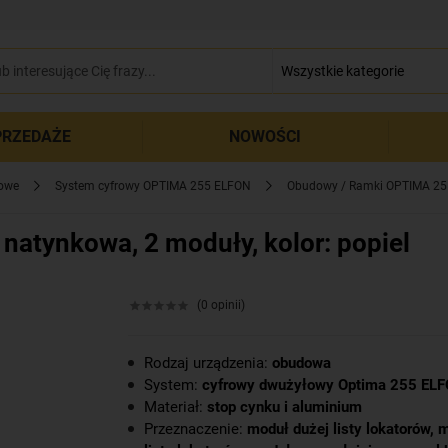
zamkn
RZEDAŻE
NOWOŚCI
rowe
System cyfrowy OPTIMA 255 ELFON
Obudowy / Ramki OPTIMA 2
tynkowa, 2 moduły, kolor: popiel
(0 opinii)
Rodzaj urządzenia:
obudowa
System:
cyfrowy dwużyłowy Optima 255 EL
Materiał:
stop cynku i aluminium
Przeznaczenie:
moduł dużej listy lokatorów, 