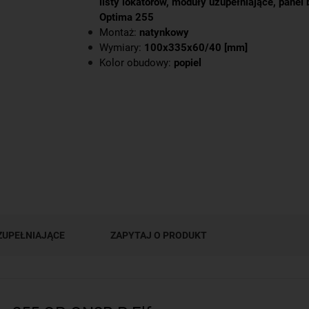
listy lokatorów, moduły uzupełniające, pane
Optima 255
Montaż:
natynkowy
Wymiary:
100x335x60/40 [mm]
Kolor obudowy:
popiel
ZUPEŁNIAJĄCE
ZAPYTAJ O PRODUKT