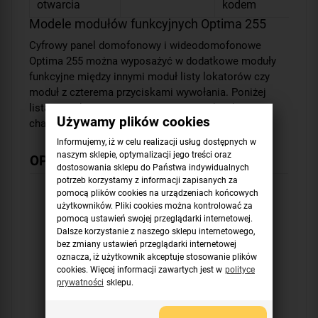
otwarcia
kodem
Modele modułów funkcyjnych Optima 255
Cyfrowy panel domofonowy i wideodomofonowe
Optima 255 można wyposażyć w dodatkowe moduły
funkcyjne między innymi moduł listy lokatorów czy
moduł z czterema przyciskami wywołania. Poniżej
lista dodatkowych urządzeń wraz z ich krótką
Używamy plików cookies
charakterystyką. Moduły należy dokupić osobno.
Informujemy, iż w celu realizacji usług dostępnych w
naszym sklepie, optymalizacji jego treści oraz
OP-LP Elfon
dostosowania sklepu do Państwa indywidualnych
potrzeb korzystamy z informacji zapisanych za
pomocą plików cookies na urządzeniach końcowych
użytkowników. Pliki cookies można kontrolować za
pomocą ustawień swojej przeglądarki internetowej.
Dalsze korzystanie z naszego sklepu internetowego,
bez zmiany ustawień przeglądarki internetowej
oznacza, iż użytkownik akceptuje stosowanie plików
cookies. Więcej informacji zawartych jest w
polityce
prywatności
sklepu.