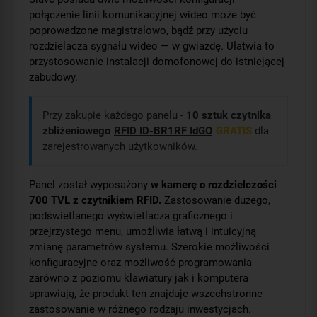
połączenie linii komunikacyjnej wideo może być
poprowadzone magistralowo, bądź przy użyciu
rozdzielacza sygnału wideo — w gwiazdę. Ułatwia to
przystosowanie instalacji domofonowej do istniejącej
zabudowy.
Przy zakupie każdego panelu -
10 sztuk czytnika
zbliżeniowego
RFID ID-BR1RF IdGO
GRATIS
dla
zarejestrowanych użytkowników.
Panel został wyposażony
w kamerę o rozdzielczości
700 TVL z czytnikiem RFID.
Zastosowanie dużego,
podświetlanego wyświetlacza graficznego i
przejrzystego menu, umożliwia łatwą i intuicyjną
zmianę parametrów systemu. Szerokie możliwości
konfiguracyjne oraz możliwość programowania
zarówno z poziomu klawiatury jak i komputera
sprawiają, że produkt ten znajduje wszechstronne
zastosowanie w różnego rodzaju inwestycjach.