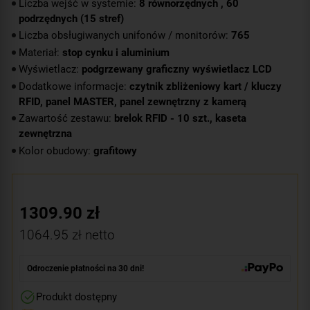
Liczba wejść w systemie:
8 równorzędnych , 60
podrzędnych (15 stref)
Liczba obsługiwanych unifonów / monitorów:
765
Materiał:
stop cynku i aluminium
Wyświetlacz:
podgrzewany graficzny wyświetlacz LCD
Dodatkowe informacje:
czytnik zbliżeniowy kart / kluczy
RFID, panel MASTER, panel zewnętrzny z kamerą
Zawartość zestawu:
brelok RFID - 10 szt., kaseta
zewnętrzna
Kolor obudowy:
grafitowy
1309.90
zł
1064.95
zł netto
Odroczenie płatności na 30 dni!
Produkt dostępny