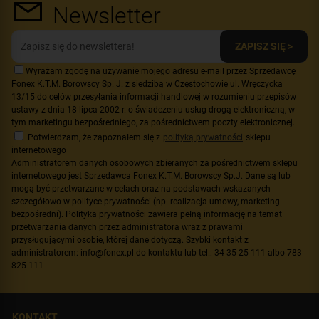
Newsletter
ZAPISZ SIĘ >
Wyrażam zgodę na używanie mojego adresu e-mail przez Sprzedawcę
Fonex K.T.M. Borowscy Sp. J. z siedzibą w Częstochowie ul. Wręczycka
13/15 do celów przesyłania informacji handlowej w rozumieniu przepisów
ustawy z dnia 18 lipca 2002 r. o świadczeniu usług drogą elektroniczną, w
tym marketingu bezpośredniego, za pośrednictwem poczty elektronicznej.
Potwierdzam, że zapoznałem się z
polityką prywatności
sklepu
internetowego
Administratorem danych osobowych zbieranych za pośrednictwem sklepu
internetowego jest Sprzedawca Fonex K.T.M. Borowscy Sp.J. Dane są lub
mogą być przetwarzane w celach oraz na podstawach wskazanych
szczegółowo w polityce prywatności (np. realizacja umowy, marketing
bezpośredni). Polityka prywatności zawiera pełną informację na temat
przetwarzania danych przez administratora wraz z prawami
przysługującymi osobie, której dane dotyczą. Szybki kontakt z
administratorem: info@fonex.pl do kontaktu lub tel.: 34 35-25-111 albo 783-
825-111
KONTAKT