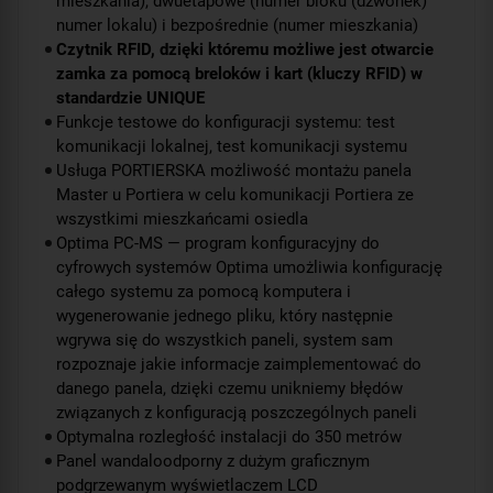
mieszkania), dwuetapowe (numer bloku (dzwonek)
numer lokalu) i bezpośrednie (numer mieszkania)
Czytnik RFID, dzięki któremu możliwe jest otwarcie
zamka za pomocą breloków i kart (kluczy RFID) w
standardzie UNIQUE
Funkcje testowe do konfiguracji systemu: test
komunikacji lokalnej, test komunikacji systemu
Usługa PORTIERSKA możliwość montażu panela
Master u Portiera w celu komunikacji Portiera ze
wszystkimi mieszkańcami osiedla
Optima PC-MS — program konfiguracyjny do
cyfrowych systemów Optima umożliwia konfigurację
całego systemu za pomocą komputera i
wygenerowanie jednego pliku, który następnie
wgrywa się do wszystkich paneli, system sam
rozpoznaje jakie informacje zaimplementować do
danego panela, dzięki czemu unikniemy błędów
związanych z konfiguracją poszczególnych paneli
Optymalna rozległość instalacji do 350 metrów
Panel wandaloodporny z dużym graficznym
podgrzewanym wyświetlaczem LCD