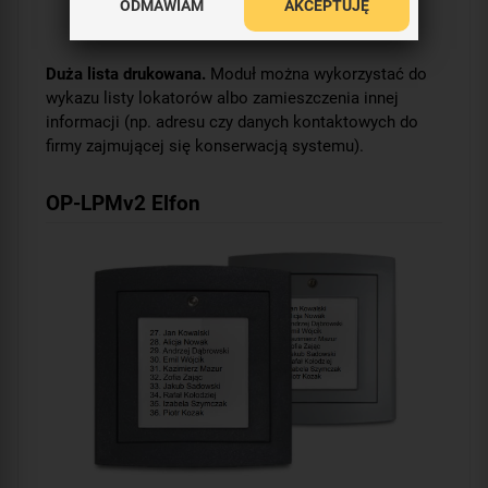
ODMAWIAM
AKCEPTUJĘ
Duża lista drukowana.
Moduł można wykorzystać do
wykazu listy lokatorów albo zamieszczenia innej
informacji (np. adresu czy danych kontaktowych do
firmy zajmującej się konserwacją systemu).
OP-LPMv2 Elfon