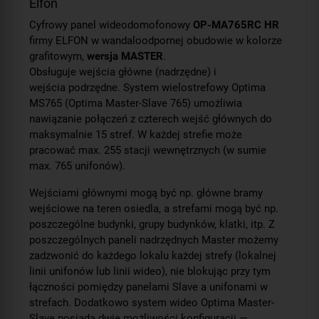
Elfon
Cyfrowy panel wideodomofonowy
OP-MA765RC HR
firmy ELFON w wandaloodpornej obudowie w kolorze
grafitowym,
wersja MASTER
.
Obsługuje wejścia główne (nadrzędne) i
wejścia podrzędne. System wielostrefowy Optima
MS765 (Optima Master-Slave 765) umożliwia
nawiązanie połączeń z czterech wejść głównych do
maksymalnie 15 stref. W każdej strefie może
pracować max. 255 stacji wewnętrznych (w sumie
max. 765 unifonów).
Wejściami głównymi mogą być np. główne bramy
wejściowe na teren osiedla, a strefami mogą być np.
poszczególne budynki, grupy budynków, klatki, itp. Z
poszczególnych paneli nadrzędnych Master możemy
zadzwonić do każdego lokalu każdej strefy (lokalnej
linii unifonów lub linii wideo), nie blokując przy tym
łączności pomiędzy panelami Slave a unifonami w
strefach. Dodatkowo system wideo Optima Master-
Slave posiada dwie możliwości konfiguracji —