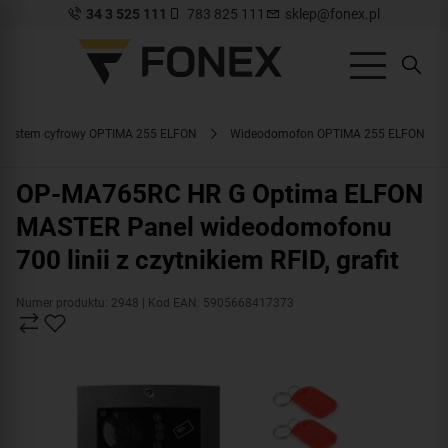
34 3 525 111
783 825 111
sklep@fonex.pl
System cyfrowy OPTIMA 255 ELFON
Wideodomofon OPTIMA 255 ELFON
OP-MA765RC HR G Optima ELFON
MASTER Panel wideodomofonu
700 linii z czytnikiem RFID, grafit
Numer produktu: 2948
| Kod EAN: 5905668417373