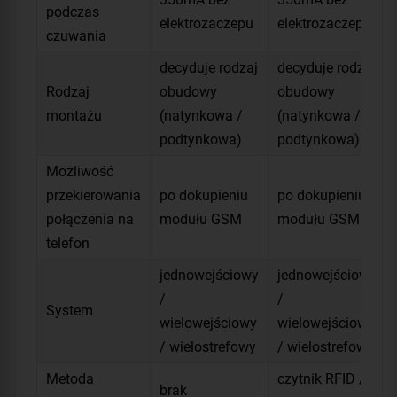
podczas
elektrozaczepu
elektrozaczepu
czuwania
decyduje rodzaj
decyduje rodzaj
Rodzaj
obudowy
obudowy
montażu
(natynkowa /
(natynkowa /
podtynkowa)
podtynkowa)
Możliwość
przekierowania
po dokupieniu
po dokupieniu
połączenia na
modułu GSM
modułu GSM
telefon
jednowejściowy
jednowejściowy
/
/
System
wielowejściowy
wielowejściowy
/ wielostrefowy
/ wielostrefowy
Metoda
czytnik RFID /
brak