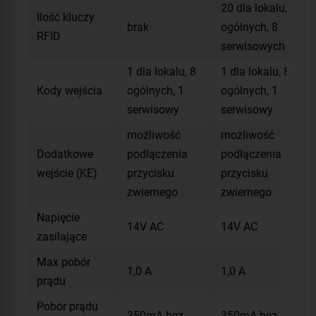
20 dla lokalu, 8
Ilość kluczy
brak
ogólnych, 8
RFID
serwisowych
1 dla lokalu, 8
1 dla lokalu, 8
Kody wejścia
ogólnych, 1
ogólnych, 1
serwisowy
serwisowy
możliwość
możliwość
Dodatkowe
podłączenia
podłączenia
wejście (KE)
przycisku
przycisku
zwiernego
zwiernego
Napięcie
14V AC
14V AC
zasilające
Max pobór
1,0 A
1,0 A
prądu
Pobór prądu
350mA bez
350mA bez