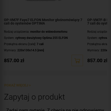
OP-VM7F Fayo7 ELFON Monitor głośnomówiący 7
OP-VM7F-B Fa
cali do systemów OPTIMA
7 cali do sys
Rodzaj urządzenia:
monitor do wideodomofonu
Rodzaj urządzeni
System:
cyfrowy dwużyłowy Optima 255 ELFON
System:
cyfrowy 
Przekątna ekranu [cale]:
7 cali
Przekątna ekranu 
Wymiary:
220x130x14.5 [mm]
Wymiary:
220x13
Kolor obudowy:
biały
Kolor obudowy:
c
857.00
zł
857.00
zł
POKAŻ WIĘCEJ >
Zapytaj o produkt
Zadaj nam pytanie. Z chęcią na nie odpowiemy.