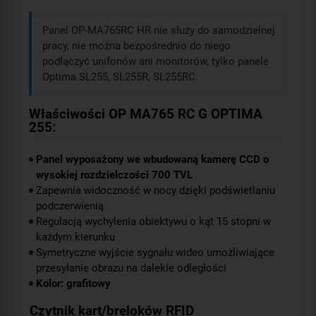
Panel OP-MA765RC HR nie służy do samodzielnej
pracy, nie można bezpośrednio do niego
podłączyć unifonów ani monitorów, tylko panele
Optima SL255, SL255R, SL255RC.
Właściwości OP MA765 RC G OPTIMA
255:
Panel wyposażony we wbudowaną kamerę CCD o
wysokiej rozdzielczości 700 TVL
Zapewnia widoczność w nocy dzięki podświetlaniu
podczerwienią
Regulacją wychylenia obiektywu o kąt 15 stopni w
każdym kierunku
Symetryczne wyjście sygnału wideo umożliwiające
przesyłanie obrazu na dalekie odległości
Kolor: grafitowy
Czytnik kart/breloków RFID